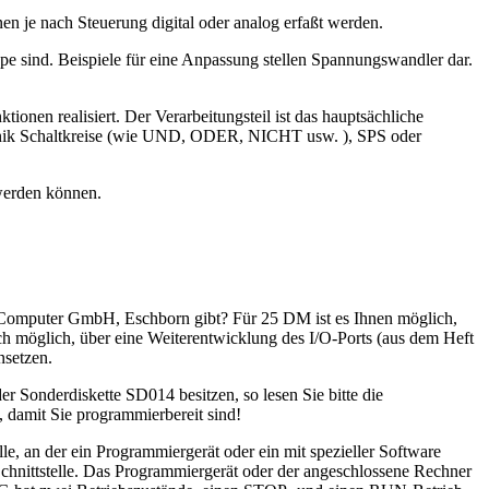
nen je nach Steuerung digital oder analog erfaßt werden.
e sind. Beispiele für eine Anpassung stellen Spannungswandler dar.
onen realisiert. Der Verarbeitungsteil ist das hauptsächliche
technik Schaltkreise (wie UND, ODER, NICHT usw. ), SPS oder
 werden können.
Computer GmbH, Eschborn gibt? Für 25 DM ist es Ihnen möglich,
ch möglich, über eine Weiterentwicklung des I/O-Ports (aus dem Heft
nsetzen.
Sonderdiskette SD014 besitzen, so lesen Sie bitte die
 damit Sie programmierbereit sind!
le, an der ein Programmiergerät oder ein mit spezieller Software
hnittstelle. Das Programmiergerät oder der angeschlossene Rechner