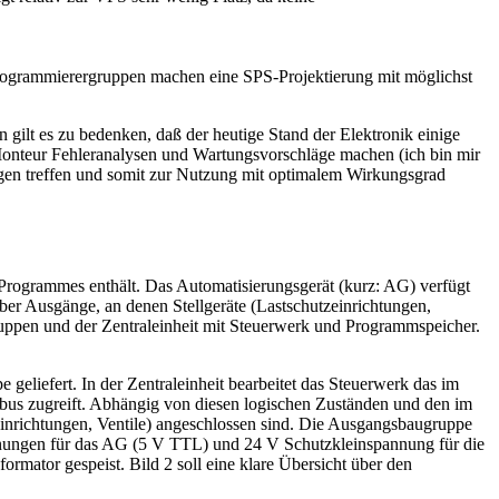
rogrammierergruppen machen eine SPS-Projektierung mit möglichst
n gilt es zu bedenken, daß der heutige Stand der Elektronik einige
 Monteur Fehleranalysen und Wartungsvorschläge machen (ich bin mir
agen treffen und somit zur Nutzung mit optimalem Wirkungsgrad
Programmes enthält. Das Automatisierungsgerät (kurz: AG) verfügt
ber Ausgänge, an denen Stellgeräte (Lastschutzeinrichtungen,
uppen und der Zentraleinheit mit Steuerwerk und Programmspeicher.
geliefert. In der Zentraleinheit bearbeitet das Steuerwerk das im
us zugreift. Abhängig von diesen logischen Zuständen und den im
inrichtungen, Ventile) angeschlossen sind. Die Ausgangsbaugruppe
nungen für das AG (5 V TTL) und 24 V Schutzkleinspannung für die
rmator gespeist. Bild 2 soll eine klare Übersicht über den