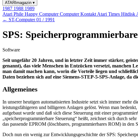
ATARImagazin
▾
1987
1988
1989
Atari Phile
Happy Computer
Computer Kontakt
Atari Times
Hitdisk
← ST-Computer 01 / 1991
SPS: Speicherprogrammierbare
Software
Seit ungefähr 20 Jahren, und in letzter Zeit immer stärker, gei
genannt), das viele Menschen in Entzücken versetzt, manchen Leut
man damit machen kann, worin die Vorteile liegen und schließl
Daten beziehen sich auf eine Siemens-STEP-5-SPS-Anlage, da die
Allgemeines
In unserer heutigen automatisierten Industrie setzt sich immer mehr
leistungsfähigeren und billigeren Anlagen gelöst. Wenn man bedenkt,
aufgebaut wurde und daß sich diese Steuerung mit einer programmierba
„speicherprogrammierbare Steuerung“ heißt, zeichnet sich durch sehr 
das passende EPROM (löschbares, programmierbares ROM) in den Steck
Doch nun ein wenig zur Entwicklungsgeschichte der SPS: Speicherpr