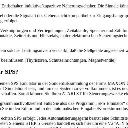
, Endschalter, induktive/kapazitive Näherungsschalter. Die Signale kön
oder die Signalart des Gebers nicht kompatibel zur Eingangsbaugrupp
g erfolgen.
erknüpfungen und Verriegelungen, Zeitabläufe, Speicher und Zählfunkti
ntakte, Zeitrelais und Hilfsrelais, in der elektronischen Steuerungs
ein solches Leistungsniveau verstärkt, daß die Stellgeräte angesteuert
ß beeinflussen (Thyristoren, Schutzeinrichtungen, Magnetventile).
er SPS?
es einen SPS-Emulator in der Sonderdisksammlung der Firma MAXON 
t auf Simulationsbasis, und um das System zu vervollkommnen, ist es no
u schaffen. Somit können Sie Ihren ATARI ST für Steuerungszwecke ei
ramm nachvollziehen! Falls Sie also das Programm „SPS-Emulator“ der 
Sie in den Editor und in den automatischen Eingabe-/Korrekturmodus,
hten SPS erfolgt. Jedes Automatisierungsgerät besitzt eine Schnittstel
teten Siemens-STEP-5-Geräten handelt es sich hier um eine V24ATY-Sc