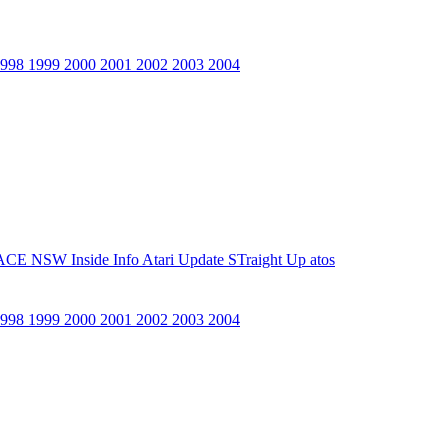
1998
1999
2000
2001
2002
2003
2004
ACE NSW Inside Info
Atari Update
STraight Up
atos
1998
1999
2000
2001
2002
2003
2004