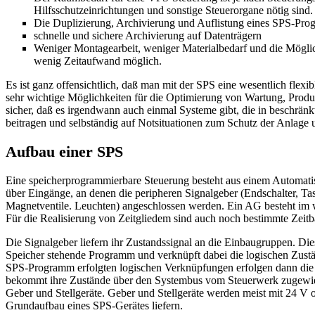
Hilfsschutzeinrichtungen und sonstige Steuerorgane nötig sind.
Die Duplizierung, Archivierung und Auflistung eines SPS-Pro
schnelle und sichere Archivierung auf Datenträgern
Weniger Montagearbeit, weniger Materialbedarf und die Mögli
wenig Zeitaufwand möglich.
Es ist ganz offensichtlich, daß man mit der SPS eine wesentlich flexi
sehr wichtige Möglichkeiten für die Optimierung von Wartung, Produk
sicher, daß es irgendwann auch einmal Systeme gibt, die in beschrä
beitragen und selbständig auf Notsituationen zum Schutz der Anlage u
Aufbau einer SPS
Eine speicherprogrammierbare Steuerung besteht aus einem Automatis
über Eingänge, an denen die peripheren Signalgeber (Endschalter, Ta
Magnetventile. Leuchten) angeschlossen werden. Ein AG besteht im 
Für die Realisierung von Zeitgliedem sind auch noch bestimmte Zeitb
Die Signalgeber liefern ihr Zustandssignal an die Einbaugruppen. Die
Speicher stehende Programm und verknüpft dabei die logischen Zus
SPS-Programm erfolgten logischen Verknüpfungen erfolgen dann die R
bekommt ihre Zustände über den Systembus vom Steuerwerk zugewies
Geber und Stellgeräte. Geber und Stellgeräte werden meist mit 24 V o
Grundaufbau eines SPS-Gerätes liefern.