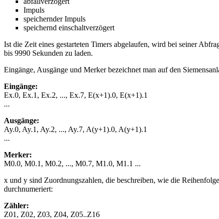
abfallverzögert
Impuls
speichernder Impuls
speichernd einschaltverzögert
Ist die Zeit eines gestarteten Timers abgelaufen, wird bei seiner Ab
bis 9990 Sekunden zu laden.
Eingänge, Ausgänge und Merker bezeichnet man auf den Siemensanla
Eingänge:
Ex.0, Ex.1, Ex.2, ..., Ex.7, E(x+1).0, E(x+1).1
...
Ausgänge:
Ay.0, Ay.1, Ay.2, ..., Ay.7, A(y+1).0, A(y+1).1
...
Merker:
M0.0, M0.1, M0.2, ..., M0.7, M1.0, M1.1 ...
x und y sind Zuordnungszahlen, die beschreiben, wie die Reihenfol
durchnumeriert:
Zähler:
Z01, Z02, Z03, Z04, Z05..Z16