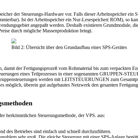
eicher der Steuerungs-Hardware vor. Falls dieser Arbeitsspeicher ein
ammierbar). Ist der Arbeitsspeicher ein Nur-Lesespeicher( ROM), so k
endungsgebiet angepaßt werden. Deshalb existieren Grundmodule, die m
e Preise durch mögliche Massenproduktion bringt.
Bild 2: Übersicht über den Grundaufbau eines SPS-Gerätes
 sein, damit der Fertigungsprozeß vom Rohmaterial bis zum verpackt
nzelsteuerungen eines Teilprozesses in einer sogenannten GRUPPEN-S
ie Gruppensteuerungen werden mit LEITSTEUERUNGEN zum Gesamtproz
t es möglich, überein gut aufgebautes Netzwerk den gesamten Fertigung
ngsmethoden
r der herkömmlichen Steuerungsmethode, der VPS. aus:
d des Betriebes sind einfach und schnell durchzuführen.
roblem sehr groß. Die gleiche Steuerung mit einer SPS-Anlage benötig