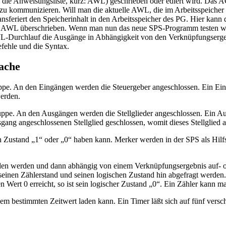
. die Anweisungsliste, kurz: AWL) geschrieben oder ediert wird. Das
zu kommunizieren. Will man die aktuelle AWL, die im Arbeitsspeicher
ansferiert den Speicherinhalt in den Arbeitsspeicher des PG. Hier kann 
lte AWL überschrieben. Wenn man nun das neue SPS-Programm testen wi
AWL-Durchlauf die Ausgänge in Abhängigkeit von den Verknüpfungserg
efehle und die Syntax.
ache
ppe. An den Eingängen werden die Steuergeber angeschlossen. Ein Ein
erden.
ppe. An den Ausgängen werden die Stellglieder angeschlossen. Ein A
g angeschlossenen Stellglied geschlossen, womit dieses Stellglied ak
hen Zustand „1“ oder „0“ haben kann. Merker werden in der SPS als Hi
aden werden und dann abhängig von einem Verknüpfungsergebnis auf-
einen Zählerstand und seinen logischen Zustand hin abgefragt werden. E
 Wert 0 erreicht, so ist sein logischer Zustand „0“. Ein Zähler kann
nem bestimmten Zeitwert laden kann. Ein Timer läßt sich auf fünf versc