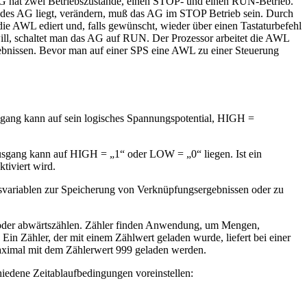
 AG hat zwei Betriebszustände, einen STOP- und einen RUN-Betrieb.
 des AG liegt, verändern, muß das AG im STOP Betrieb sein. Durch
die AWL ediert und, falls gewünscht, wieder über einen Tastaturbefehl
ll, schaltet man das AG auf RUN. Der Prozessor arbeitet die AWL
ebnissen. Bevor man auf einer SPS eine AWL zu einer Steuerung
gang kann auf sein logisches Spannungspotential, HIGH =
usgang kann auf HIGH = „1“ oder LOW = „0“ liegen. Ist ein
tiviert wird.
lfsvariablen zur Speicherung von Verknüpfungsergebnissen oder zu
 oder abwärtszählen. Zähler finden Anwendung, um Mengen,
in Zähler, der mit einem Zählwert geladen wurde, liefert bei einer
 maximal mit dem Zählerwert 999 geladen werden.
hiedene Zeitablaufbedingungen voreinstellen: