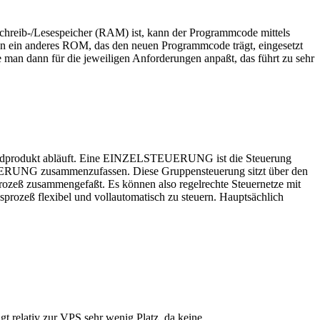
 Schreib-/Lesespeicher (RAM) ist, kann der Programmcode mittels
ann ein anderes ROM, das den neuen Programmcode trägt, eingesetzt
an dann für die jeweiligen Anforderungen anpaßt, das führt zu sehr
en Endprodukt abläuft. Eine EINZELSTEUERUNG ist die Steuerung
TEUERUNG zusammenzufassen. Diese Gruppensteuerung sitzt über den
eß zusammengefaßt. Es können also regelrechte Steuernetze mit
sprozeß flexibel und vollautomatisch zu steuern. Hauptsächlich
t relativ zur VPS sehr wenig Platz, da keine