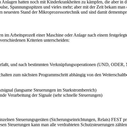
 Anlagen hatten noch mit Kinderkrankheiten zu kämpfen, die aber in 
e, Spannungsspitzen und vieles mehr; aber mit der Zeit bekam man dies
m neuesten Stand der Mikroprozessortechnik und sind damit dementspre
ionen im Arbeitsprozeß einer Maschine oder Anlage nach einem festgel
verschiedenen Kriterien unterscheiden:
rfaßt, und nach bestimmten Verknüpfungsoperationen (UND, ODER, N
schalten zum nächsten Programmschritt abhängig von den Weiterschaltb
ktsignal (langsame Steuerungen im Starkstrombereich)
nde Verarbeitung der Signale (sehr schnelle Steuerungen)
inzelnen Steuerungsgeräten (Sicherungseinrichtungen, Relais) FEST pr
iesen Steuerungen kann man alle verdrahteten Schutzsteuerungen zähle