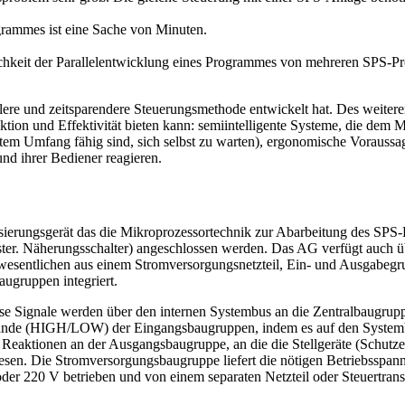
grammes ist eine Sache von Minuten.
chkeit der Parallelentwicklung eines Programmes von mehreren SPS-P
blere und zeitsparendere Steuerungsmethode entwickelt hat. Des weitere
tion und Effektivität bieten kann: semiintelligente Systeme, die dem
nktem Umfang fähig sind, sich selbst zu warten), ergonomische Vorauss
nd ihrer Bediener reagieren.
ierungsgerät das die Mikroprozessortechnik zur Abarbeitung des SPS-
ster. Näherungsschalter) angeschlossen werden. Das AG verfügt auch ü
wesentlichen aus einem Stromversorgungsnetzteil, Ein- und Ausgabegr
augruppen integriert.
se Signale werden über den internen Systembus an die Zentralbaugruppe 
tände (HIGH/LOW) der Eingangsbaugruppen, indem es auf den Systemb
eaktionen an der Ausgangsbaugruppe, an die die Stellgeräte (Schutze
en. Die Stromversorgungsbaugruppe liefert die nötigen Betriebsspan
der 220 V betrieben und von einem separaten Netzteil oder Steuertransfo