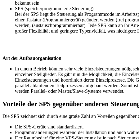
bekannt sein.
SPS (speicherprogrammierte Steuerung)
Bei der SPS liegt die Steuerung als Programmcode im Arbeitssp
einer Tastatur (Programmiergerät) geändert werden (frei progr
werden, (austauschprogrammierbar). Jede SPS kann an ihr Anw
großer Flexibilität und geringere Typenvielfalt, was niedriger
Art der Aufbauorganisation
In einem Betrieb können sehr viele Einzelsteuerungen nötig
einzelner Stellglieder. Es gibt nun die Möglichkeit, die Ei
Einzelsteuerungen und koordiniert deren Einzelprozesse. D
parallel ablaufenden Teilprozessen aufgebaut werden. Somit is
werden Parallel- oder Master/Slave-Systeme verwendet.
Vorteile der SPS gegenüber anderen Steueru
Die SPS zeichnet sich durch eine große Zahl an Vorteilen gegenübe
Die SPS-Geräte sind standardisiert.
Programmänderungen während der Installation und auch währen
Der Raumbedarf für eine VPS-Steuerung ist je nach Steuerungsp