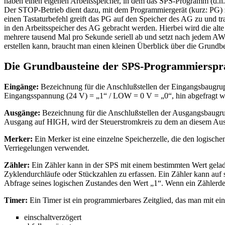
haben einen eigenen Arbeitsspeicher, in dem das SPS-Programm (d.h
Der STOP-Betrieb dient dazu, mit dem Programmiergerät (kurz: PG) 
einen Tastaturbefehl greift das PG auf den Speicher des AG zu und tr
in den Arbeitsspeicher des AG gebracht werden. Hierbei wird die a
mehrere tausend Mal pro Sekunde seriell ab und setzt nach jedem 
erstellen kann, braucht man einen kleinen Überblick über die Grundb
Die Grundbausteine der SPS-Programmierspr
Eingänge:
Bezeichnung für die Anschlußstellen der Eingangsbaugru
Eingangsspannung (24 V) = „1“ / LOW = 0 V = „0“, hin abgefragt w
Ausgänge:
Bezeichnung für die Anschlußstellen der Ausgangsbaugru
Ausgang auf HIGH, wird der Steuerstromkreis zu dem an diesem Ausgan
Merker:
Ein Merker ist eine einzelne Speicherzelle, die den logisc
Verriegelungen verwendet.
Zähler:
Ein Zähler kann in der SPS mit einem bestimmten Wert gel
Zyklendurchläufe oder Stückzahlen zu erfassen. Ein Zähler kann auf s
Abfrage seines logischen Zustandes den Wert „1“. Wenn ein Zählerden
Timer:
Ein Timer ist ein programmierbares Zeitglied, das man mit ei
einschaltverzögert