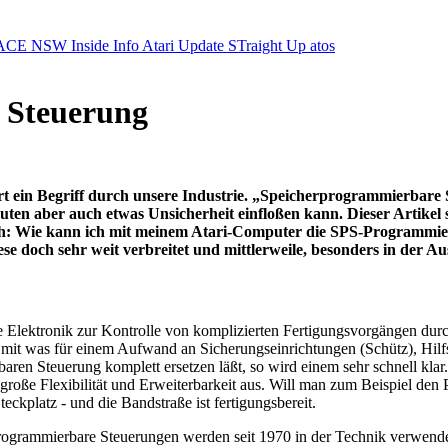
ACE NSW Inside Info
Atari Update
STraight Up
atos
 Steuerung
stert ein Begriff durch unsere Industrie. „Speicherprogrammierbar
en aber auch etwas Unsicherheit einfloßen kann. Dieser Artikel so
ich: Wie kann ich mit meinem Atari-Computer die SPS-Programmier
se doch sehr weit verbreitet und mittlerweile, besonders in der 
 die Elektronik zur Kontrolle von komplizierten Fertigungsvorgängen d
 mit was für einem Aufwand an Sicherungseinrichtungen (Schütz), Hilfs
ren Steuerung komplett ersetzen läßt, so wird einem sehr schnell klar
große Flexibilität und Erweiterbarkeit aus. Will man zum Beispiel den
platz - und die Bandstraße ist fertigungsbereit.
ogrammierbare Steuerungen werden seit 1970 in der Technik verwendet