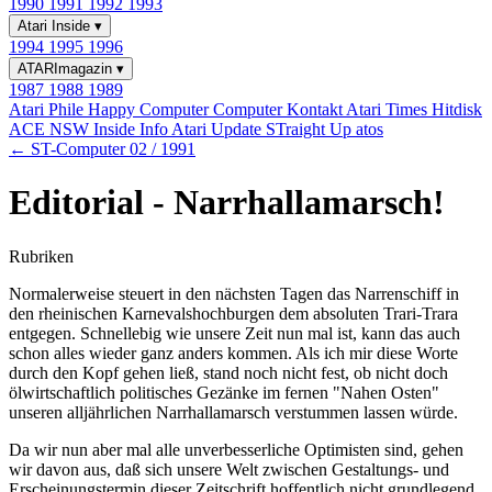
1990
1991
1992
1993
Atari Inside
▾
1994
1995
1996
ATARImagazin
▾
1987
1988
1989
Atari Phile
Happy Computer
Computer Kontakt
Atari Times
Hitdisk
ACE NSW Inside Info
Atari Update
STraight Up
atos
← ST-Computer 02 / 1991
Editorial - Narrhallamarsch!
Rubriken
Normalerweise steuert in den nächsten Tagen das Narrenschiff in
den rheinischen Karnevalshochburgen dem absoluten Trari-Trara
entgegen. Schnellebig wie unsere Zeit nun mal ist, kann das auch
schon alles wieder ganz anders kommen. Als ich mir diese Worte
durch den Kopf gehen ließ, stand noch nicht fest, ob nicht doch
ölwirtschaftlich politisches Gezänke im fernen "Nahen Osten"
unseren alljährlichen Narrhallamarsch verstummen lassen würde.
Da wir nun aber mal alle unverbesserliche Optimisten sind, gehen
wir davon aus, daß sich unsere Welt zwischen Gestaltungs- und
Erscheinungstermin dieser Zeitschrift hoffentlich nicht grundlegend