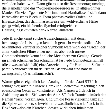
verändert haben wird. Dann gibt es also die Rosenmontagsumzüge,
die Kamellen und das "Wolle-mer-ne-reu-losse" in altgewohnter
Manier. Für viele "gediente Närrinnen und Narrhallesen" stellt dann
karnevalistisches Blech in Form phantasievoller Orden und
Ehrenzeichen, das dann massenweise um wohlverdiente Hälse
gelegt wird, ein bleibendes Symbol erfolgreicher
Belustigungsaktivitäten dar - Narrhallamarsch!
Jede Branche kennt solche Auszeichnungen, mit denen
herausragende Leistungen kenntlich gemacht werden sollen. Als
bekanntester Vertreter solcher Symbolik wäre wohl der "Oscar" der
amerikanischen Filmwelt zu nennen; aber auch unsere
Computerbranche kennt ähnliche Metaphern zur Genüge. Gerade
im angelsächsischen Sprachraum hat fast jede Computerzeitschrift
(die etwas auf sich hält) eine Auszeichnung für Hard- und Software
parat. Ähnlichkeiten im deutschen Blätterwald sind nahezu
zwangsläufig (Narrhallamarsch?).
Warum gibt es eigentlich kein Analogon für den Atari ST? Ich
schlage vor, auch für unsere Hard- und Software-Umgebung einen
ebensolchen Oscar zu konstruieren. Als Namen würde ich in
Anlehnung an den Ziehvater des Atari ST Jack Tramiel, einfach den
Namen "Jack" vorschlagen. Und um die Posse vielleicht ganz auf
die Spitze zu treiben, schwebt mir etwas ähnliches wie "Jack in the
Box" vor - also ein Kästchen, dessen wirklichen Inhalt man