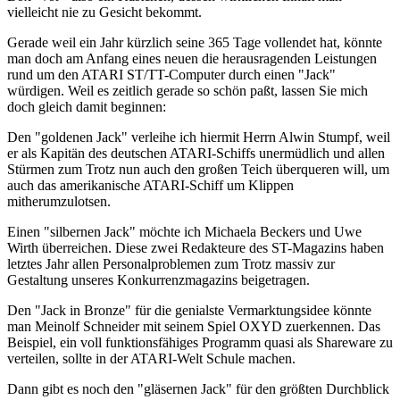
vielleicht nie zu Gesicht bekommt.
Gerade weil ein Jahr kürzlich seine 365 Tage vollendet hat, könnte
man doch am Anfang eines neuen die herausragenden Leistungen
rund um den ATARI ST/TT-Computer durch einen "Jack"
würdigen. Weil es zeitlich gerade so schön paßt, lassen Sie mich
doch gleich damit beginnen:
Den "goldenen Jack" verleihe ich hiermit Herrn Alwin Stumpf, weil
er als Kapitän des deutschen ATARI-Schiffs unermüdlich und allen
Stürmen zum Trotz nun auch den großen Teich überqueren will, um
auch das amerikanische ATARI-Schiff um Klippen
mitherumzulotsen.
Einen "silbernen Jack" möchte ich Michaela Beckers und Uwe
Wirth überreichen. Diese zwei Redakteure des ST-Magazins haben
letztes Jahr allen Personalproblemen zum Trotz massiv zur
Gestaltung unseres Konkurrenzmagazins beigetragen.
Den "Jack in Bronze" für die genialste Vermarktungsidee könnte
man Meinolf Schneider mit seinem Spiel OXYD zuerkennen. Das
Beispiel, ein voll funktionsfähiges Programm quasi als Shareware zu
verteilen, sollte in der ATARI-Welt Schule machen.
Dann gibt es noch den "gläsernen Jack" für den größten Durchblick