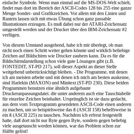
einfache Symbole. Wenn man einmal auf die MS-DOS-Welt schielt,
findet man dort im Bereich der ASCII-Codes 128 bis 255 eine ganze
Menge Sonder- und Grafikzeichen. Vor allem mit den Linien und
Rastern lassen sich mit etwas Übung schon ganz passable
Illustrationen erzeugen. Es muß dabei nur der ATARI-Zeichensatz
umgestellt werden und der Drucker über den IBM-Zeichensatz #2
verfügen.
Von diesem Umstand ausgehend, habe ich mir überlegt, ob man
nicht noch einen Schritt weiter gehen könnte und wirklich beliebige
Zeichen auf Bildschirm wie Drucker zaubern kann. Da es für die
Bildschirmdarstellung schon viele gute Lösungen gibt (z.B.
FONTEDIT, ST-PD 217), soll dieser Aspekt an dieser Stelle
weitgehend unberücksichtigt bleiben. - Die Programme, mit denen
ich am meisten arbeite und mit denen ich mich am besten auskenne,
sind Harlekin (MAXON) und Minitext (ST-PD 230). Diese beiden
Programmen benutzen eine ähnlich aufgebaute
Druckeranpassungsdatei. die unter anderem auch eine Tauschtabelle
für einzelne Zeichen beinhaltet. Ursprünglich ist sie dazu gedacht,
aus dem vom Textprogramm gesendeten ASCII-Code einen anderen
zu machen, um so beispielsweise das ß (ASCII 158) behelfsweise in
ein ß (ASCII 225) zu tauschen. Nachdem ich erfreut festgestellt
hatte, daß dort nicht nur Byte gegen Byte, sondern gegen beliebig
viele ausgetauscht werden können, war das Problem schon zur
Hälfte gelöst!