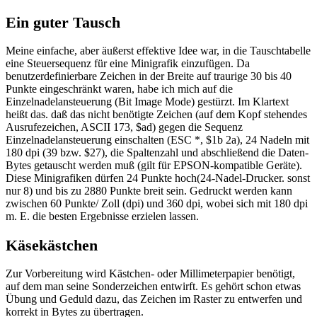
Ein guter Tausch
Meine einfache, aber äußerst effektive Idee war, in die Tauschtabelle
eine Steuersequenz für eine Minigrafik einzufügen. Da
benutzerdefinierbare Zeichen in der Breite auf traurige 30 bis 40
Punkte eingeschränkt waren, habe ich mich auf die
Einzelnadelansteuerung (Bit Image Mode) gestürzt. Im Klartext
heißt das. daß das nicht benötigte Zeichen (auf dem Kopf stehendes
Ausrufezeichen, ASCII 173, $ad) gegen die Sequenz
Einzelnadelansteuerung einschalten (ESC *, $1b 2a), 24 Nadeln mit
180 dpi (39 bzw. $27), die Spaltenzahl und abschließend die Daten-
Bytes getauscht werden muß (gilt für EPSON-kompatible Geräte).
Diese Minigrafiken dürfen 24 Punkte hoch(24-Nadel-Drucker. sonst
nur 8) und bis zu 2880 Punkte breit sein. Gedruckt werden kann
zwischen 60 Punkte/ Zoll (dpi) und 360 dpi, wobei sich mit 180 dpi
m. E. die besten Ergebnisse erzielen lassen.
Käsekästchen
Zur Vorbereitung wird Kästchen- oder Millimeterpapier benötigt,
auf dem man seine Sonderzeichen entwirft. Es gehört schon etwas
Übung und Geduld dazu, das Zeichen im Raster zu entwerfen und
korrekt in Bytes zu übertragen.