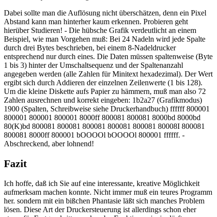
Dabei sollte man die Auflösung nicht überschätzen, denn ein Pixel
Abstand kann man hinterher kaum erkennen. Probieren geht
hierüber Studieren! - Die hübsche Grafik verdeutlicht an einem
Beispiel, wie man Vorgehen muß: Bei 24 Nadeln wird jede Spalte
durch drei Bytes beschrieben, bei einem 8-Nadeldrucker
entsprechend nur durch eines. Die Daten müssen spaltenweise (Byte
1 bis 3) hinter der Umschaltsequenz und der Spaltenanzahl
angegeben werden (alle Zahlen für Minitext hexadezimal). Der Wert
ergibt sich durch Addieren der einzelnen Zeilenwerte (1 bis 128).
Um die kleine Diskette aufs Papier zu hämmern, muß man also 72
Zahlen ausrechnen und korrekt eingeben: 1b2a27 (Grafikmodus)
1900 (Spalten, Schreibweise siehe Druckerhandbuch) ffffff 800001
800001 800001 800001 8000ff 800081 800081 8000bd 8000bd
80(K)bd 800081 800081 800081 800081 800081 80008I 800081
800081 8000ff 800001 bOOOOl bOOOOl 800001 ffffff. -
Abschreckend, aber lohnend!
Fazit
Ich hoffe, daß ich Sie auf eine interessante, kreative Möglichkeit
aufmerksam machen konnte. Nicht immer muß ein teures Programm
her. sondern mit ein bißchen Phantasie läßt sich manches Problem
lösen. Diese Art der Druckersteuerung ist allerdings schon eher