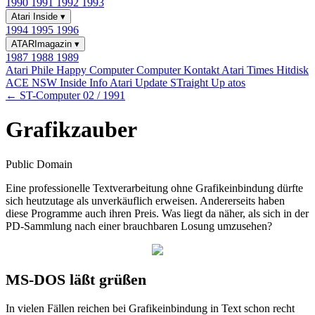
1990
1991
1992
1993
Atari Inside
▾
1994
1995
1996
ATARImagazin
▾
1987
1988
1989
Atari Phile
Happy Computer
Computer Kontakt
Atari Times
Hitdisk
ACE NSW Inside Info
Atari Update
STraight Up
atos
← ST-Computer 02 / 1991
Grafikzauber
Public Domain
Eine professionelle Textverarbeitung ohne Grafikeinbindung dürfte
sich heutzutage als unverkäuflich erweisen. Andererseits haben
diese Programme auch ihren Preis. Was liegt da näher, als sich in der
PD-Sammlung nach einer brauchbaren Losung umzusehen?
MS-DOS läßt grüßen
In vielen Fällen reichen bei Grafikeinbindung in Text schon recht