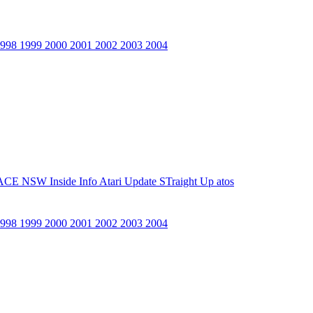
1998
1999
2000
2001
2002
2003
2004
ACE NSW Inside Info
Atari Update
STraight Up
atos
1998
1999
2000
2001
2002
2003
2004