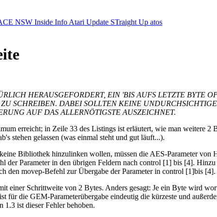
ACE NSW Inside Info
Atari Update
STraight Up
atos
ite
LICH HERAUSGEFORDERT, EIN 'BIS AUFS LETZTE BYTE OP
R ZU SCHREIBEN. DABEI SOLLTEN KEINE UNDURCHSICHTI
ERUNG AUF DAS ALLERNÖTIGSTE AUSZEICHNET.
um erreicht; in Zeile 33 des Listings ist erläutert, wie man weitere 2 B
s stehen gelassen (was einmal steht und gut läuft...).
ine Bibliothek hinzulinken wollen, müssen die AES-Parameter von Ha
 der Parameter in den übrigen Feldern nach control [1] bis [4]. Hinzu
den movep-Befehl zur Übergabe der Parameter in control [1]bis [4]. 
it einer Schrittweite von 2 Bytes. Anders gesagt: Je ein Byte wird wo
ist für die GEM-Parameterübergabe eindeutig die kürzeste und außerde
 1.3 ist dieser Fehler behoben.