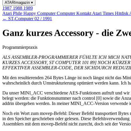
ATARImagazin
▾
1987
1988
1989
Atari Phile
Happy Computer
Computer Kontakt
Atari Times
Hitdisk
← ST-Computer 02 / 1991
Ganz kurzes Accessory - die Zwe
Programmierpraxis
ALS ASSEMBLER-PROGRAMMIERER FÜHLTE ICH MICH NATÜR
KURZES ACCESSORY, ST COMPUTER 101 89] NOCH KÜRZE
EFFEKTIVER ASSEMBLER-CODE, DER SICHDURCH REDUZI
Mit den resultierenden 264 Bytes Länge ist noch längst nicht das Minim
wahrscheinlich durch Umstrukturierung optimiert werden kann. Ich hab'
Da unser MINI_ACC verschiedene AES-Funktionen aufruft und wir ke
belegt werden: die Funktionsnummer nach control [0] sowie die Anzahl
addrin übergeben werden. In meiner MINI_ACC-Version verwende ich 
Noch ein Wort zum movep-Befehl: Dieser Befehl transportiert Bytes m
in den Speicher geschrieben oder gelesen. Diese Befehlsverwendung 
Assemblers mit dem movep-Befehl nicht zurecht, doch seit der Version