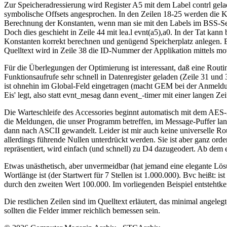
Zur Speicheradressierung wird Register A5 mit dem Label contrl gela
symbolische Offsets angesprochen. In den Zeilen 18-25 werden die Ko
Berechnung der Konstanten, wenn man sie mit den Labels im BSS-Seg
Doch dies geschieht in Zeile 44 mit lea.l evnt(a5),a0. In der Tat 
Konstanten korrekt berechnen und genügend Speicherplatz anlegen. Es 
Quelltext wird in Zeile 38 die ID-Nummer der Applikation mittels mov
Für die Überlegungen der Optimierung ist interessant, daß eine Routi
Funktionsaufrufe sehr schnell in Datenregister geladen (Zeile 31 u
ist ohnehin im Global-Feld eingetragen (macht GEM bei der Anmeldu
Eis' legt, also statt evnt_mesag dann event_-timer mit einer langen 
Die Warteschleife des Accessories beginnt automatisch mit dem AES
die Meldungen, die unser Programm betreffen, im Message-Puffer lande
dann nach ASCII gewandelt. Leider ist mir auch keine universelle Rou
allerdings führende Nullen unterdrückt werden. Sie ist aber ganz orden
repräsentiert, wird einfach (und schnell) zu D4 dazugeodert. Ab dem
Etwas unästhetisch, aber unvermeidbar (hat jemand eine elegante Lösu
Wortlänge ist (der Startwert für 7 Stellen ist 1.000.000). Bvc heißt: is
durch den zweiten Wert 100.000. Im vorliegenden Beispiel entstehtkei
Die restlichen Zeilen sind im Quelltext erläutert, das minimal angel
sollten die Felder immer reichlich bemessen sein.