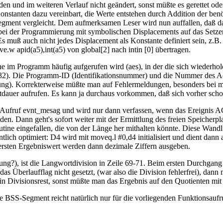
den und im weiteren Verlauf nicht geändert, sonst müßte es gerettet o
nstanten dazu vereinbart, die Werte entstehen durch Addition der ben
ment vergleicht. Dem aufmerksamen Leser wird nun auffallen, daß da
kann bei der Programmierung mit symbolischen Displacements auf das S
muß auch nicht jedes Displacement als Konstante definiert sein, z.B. w
e.w apid(a5),int(a5) von global[2] nach intin [0] übertragen.
ne im Programm häufig aufgerufen wird (aes), in der die sich wiederhole
nd 32). Die Programm-ID (Identifikationsnummer) und die Nummer des 
ng). Korrekterweise müßte man auf Fehlermeldungen, besonders bei me
Zeitdauer aufrufen. Es kann ja durchaus vorkommen, daß sich vorher sc
-Aufruf evnt_mesag und wird nur dann verfassen, wenn das Ereignis 
n. Dann geht's sofort weiter mit der Ermittlung des freien Speicherpl
tine eingefallen, die von der Länge her mithalten könnte. Diese Wandlu
tlich optimiert: D4 wird mit moveq.l #0,d4 initialisiert und dient dann 
 ersten Ergebniswert werden dann dezimale Ziffern ausgeben.
ng?), ist die Langwortdivision in Zeile 69-71. Beim ersten Durchgang e
t das Überlaufflag nicht gesetzt, (war also die Division fehlerfrei), dan
n Divisionsrest, sonst müßte man das Ergebnis auf den Quotienten mit 
egte BSS-Segment reicht natürlich nur für die vorliegenden Funktionsau