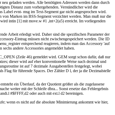
der neu geladen werden. Alle benötigten Adressen werden dann durch
ötigten Distanz zum vorhergehenden. Verständlicher wird die
s Label evnt- msg im Text-Segment gar nicht angesprochen wird.
etzen von Marken im BSS-Segment verzichtet werden. Man muß nur die
ird intin [1] mit move.w #1 ,int+2(a5) erreicht. Im vorliegenden
nde Arbeit erledigt wird. Daher sind die spezifischen Parameter der
Accessory-Eintrag müssen nicht zwischengespeichert werden. Die ID
nu_register entsprechend reagieren, indem man das Accessory 'auf
hon sechs andere Accessories angemeldet haben.
AC_OPEN (Zeile 46) gemeldet wird. GEM sorgt schon dafür, daß nur
atzes; dieser wird auf eher konventionelle Weise nach dezimal und
ngsroutine ist auf 7 dezimale Ausgabestellen festgelegt, wobei
als Flag für führende Spaces. Der Zähler D l, der ja die Dezimalstelle
ntsteht ein Überlauf, da der Quotient größer als die zugelassene
n mache weiter mit der Schleife dbra... Sonst ersetze das Fehlergebnis
andi.l #$FFFF,d2 oder auch mit ext.l d2 bereinigen.
frufe; wenn es nicht auf die absolute Minimierung ankommt wie hier,