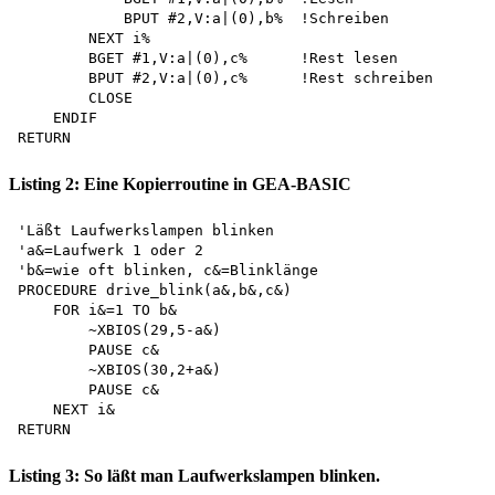
            BPUT #2,V:a|(0),b%  !Schreiben 

        NEXT i% 

        BGET #1,V:a|(0),c%      !Rest lesen 

        BPUT #2,V:a|(0),c%      !Rest schreiben  

        CLOSE 

    ENDIF 

Listing 2: Eine Kopierroutine in GEA-BASIC
'Läßt Laufwerkslampen blinken 

'a&=Laufwerk 1 oder 2 

'b&=wie oft blinken, c&=Blinklänge 

PROCEDURE drive_blink(a&,b&,c&)

    FOR i&=1 TO b& 

        ~XBIOS(29,5-a&)

        PAUSE c& 

        ~XBIOS(30,2+a&)

        PAUSE c& 

    NEXT i& 

Listing 3: So läßt man Laufwerkslampen blinken.