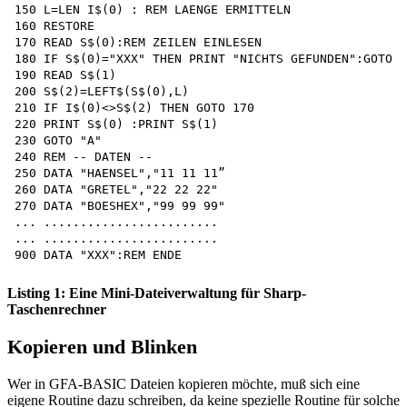
150 L=LEN I$(0) : REM LAENGE ERMITTELN 

160 RESTORE

170 READ S$(0):REM ZEILEN EINLESEN 

180 IF S$(0)="XXX" THEN PRINT "NICHTS GEFUNDEN":GOTO "
190 READ S$(1)

200 S$(2)=LEFT$(S$(0),L)

210 IF I$(0)<>S$(2) THEN GOTO 170 

220 PRINT S$(0) :PRINT S$(1)

230 GOTO "A"

240 REM -- DATEN --

250 DATA "HAENSEL","11 11 11” 

260 DATA "GRETEL","22 22 22"

270 DATA "BOESHEX","99 99 99"

... ........................

... ........................

Listing 1: Eine Mini-Dateiverwaltung für Sharp-
Taschenrechner
Kopieren und Blinken
Wer in GFA-BASIC Dateien kopieren möchte, muß sich eine
eigene Routine dazu schreiben, da keine spezielle Routine für solche