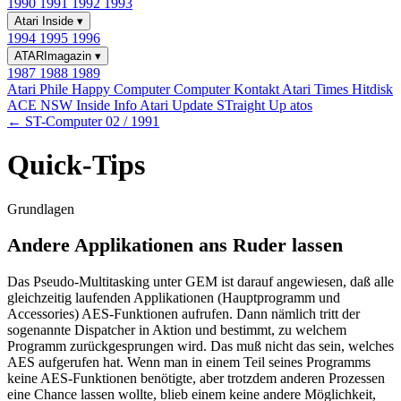
1990
1991
1992
1993
Atari Inside
▾
1994
1995
1996
ATARImagazin
▾
1987
1988
1989
Atari Phile
Happy Computer
Computer Kontakt
Atari Times
Hitdisk
ACE NSW Inside Info
Atari Update
STraight Up
atos
← ST-Computer 02 / 1991
Quick-Tips
Grundlagen
Andere Applikationen ans Ruder lassen
Das Pseudo-Multitasking unter GEM ist darauf angewiesen, daß alle
gleichzeitig laufenden Applikationen (Hauptprogramm und
Accessories) AES-Funktionen aufrufen. Dann nämlich tritt der
sogenannte Dispatcher in Aktion und bestimmt, zu welchem
Programm zurückgesprungen wird. Das muß nicht das sein, welches
AES aufgerufen hat. Wenn man in einem Teil seines Programms
keine AES-Funktionen benötigte, aber trotzdem anderen Prozessen
eine Chance lassen wollte, blieb einem keine andere Möglichkeit,