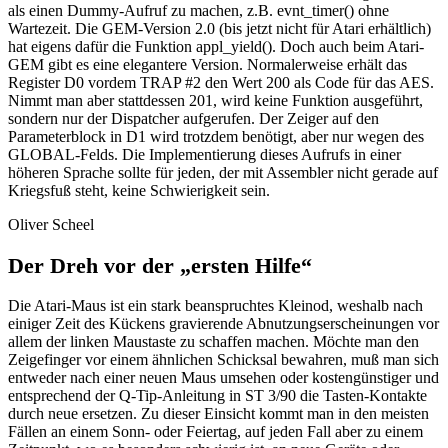
als einen Dummy-Aufruf zu machen, z.B. evnt_timer() ohne
Wartezeit. Die GEM-Version 2.0 (bis jetzt nicht für Atari erhältlich)
hat eigens dafür die Funktion appl_yield(). Doch auch beim Atari-
GEM gibt es eine elegantere Version. Normalerweise erhält das
Register D0 vordem TRAP #2 den Wert 200 als Code für das AES.
Nimmt man aber stattdessen 201, wird keine Funktion ausgeführt,
sondern nur der Dispatcher aufgerufen. Der Zeiger auf den
Parameterblock in D1 wird trotzdem benötigt, aber nur wegen des
GLOBAL-Felds. Die Implementierung dieses Aufrufs in einer
höheren Sprache sollte für jeden, der mit Assembler nicht gerade auf
Kriegsfuß steht, keine Schwierigkeit sein.
Oliver Scheel
Der Dreh vor der „ersten Hilfe“
Die Atari-Maus ist ein stark beanspruchtes Kleinod, weshalb nach
einiger Zeit des Kückens gravierende Abnutzungserscheinungen vor
allem der linken Maustaste zu schaffen machen. Möchte man den
Zeigefinger vor einem ähnlichen Schicksal bewahren, muß man sich
entweder nach einer neuen Maus umsehen oder kostengünstiger und
entsprechend der Q-Tip-Anleitung in ST 3/90 die Tasten-Kontakte
durch neue ersetzen. Zu dieser Einsicht kommt man in den meisten
Fällen an einem Sonn- oder Feiertag, auf jeden Fall aber zu einem