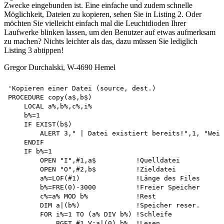
Zwecke eingebunden ist. Eine einfache und zudem schnelle
Möglichkeit, Dateien zu kopieren, sehen Sie in Listing 2. Oder
möchten Sie vielleicht einfach mal die Leuchtdioden Ihrer
Laufwerke blinken lassen, um den Benutzer auf etwas aufmerksam
zu machen? Nichts leichter als das, dazu müssen Sie lediglich
Listing 3 abtippen!
Gregor Durchalski, W-4690 Hemel
'Kopieren einer Datei (source, dest.) 

PROCEDURE copy(a$,b$) 

    LOCAL a%,b%,c%,i% 

    b%=1 

    IF EXIST(b$) 

        ALERT 3," | Datei existiert bereits!",1, "Weit
    ENDIF 

    IF b%=1 

        OPEN "I",#1,a$          !Quelldatei 

        OPEN "O",#2,b$          !Zieldatei 

        a%=LOF(#1)              !Länge des Files

        b%=FRE(0)-3000          !Freier Speicher 

        c%=a% MOD b%            !Rest

        DIM a|(b%)              !Speicher reser. 

        FOR i%=1 TO (a% DIV b%) !Schleife 

            BGET #1,V:a|(0),b%  !Lesen 
