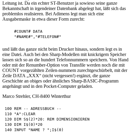
Leitung ist. Da ein echter ST-Benutzer ja sowieso seine ganze
Bekanntschaft in irgendeiner Datenbank abgelegt hat, läßt sich das
problemlos realisieren. Bei Adimens legt man sich eine
Ausgabemaske in etwa dieser Form zurecht:
    #COUNT# DATA

und läßt das ganze nicht beim Drucker hinaus, sondern legt es in
eine Datei. Auch bei den Sharp-Modellen mit knickrigem Speicher
lassen sich so an die hundert Telefonnummern speichern. Von Hand
oder mit der Renumber-Option von Transfile werden noch die mit
COUNT vorgezählten Zeilen-nummem zurechtgeschürbelt, mit der
Zeile DATA „XXX“ (nicht vergessen!) ergänzt, die ganze
Geschichte an obiges oder ähnliches Sharp-BASIC-Programm
angehängt und in den Pocket-Computer geladen.
Marco Strehler, CH-8400 Winterthur
100 REM -- ADRESSBUCH --

110 "A":CLEAR 

120 DIM S$(2)*20: REM DIMENSIONIEREN 

130 DIM I$(0)*20 

140 INPUT "NAME ? ";I$(0)
