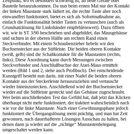
Zeitpunkt, wo es besonders schwierig ist, an neue Geräte oder
Bauteile heranzukommen. Da nun beim ersten Mal nur der Kontakt
der linken Maustaste stark lädiert ist, die rechte Taste aber noch
einwandfrei funktioniert, bietet es sich als Sofortmaßnahme an,
einfach die Funktionalität beider Tasten zu vertauschen (auch als
Grundsatzlösung für Linkshänder empfehlenswert). Dazu öffnen
wir, wie in ST 3/90 beschrieben und abgebildet, das Mausgehäuse
und sichten in der oberen Hälfte am rechten Rand einen
Steckverbinder. Mit einem Schraubenzieher hebeln wir den
Buchsenstecker aus der Stiftleiste. Die beiden oberen Kontakte
(weiß, gelb) sind die Schaltkontakte für die Maustasten (rechts,
links). Diese Anordnung kann durch Messungen zwischen
Steckverbinder und Anschlußbuchse der Atari-Maus ermittelt
werden (Bild 1 und 2, siehe auch Profibuch). Der entscheidende
Kunstgriff besteht nun darin, mit einer Nadel die beiden oberen
Kontakte aus der Steckerleiste herauszuziehen und vertauscht
wieder hineinzustecken. Anschließend wird der Buchsenstecker
wieder auf die Stiftleiste gesteckt und das Gehäuse zugeschraubt.
Wer beim anschließenden Test das Gefühl hat, daß jetzt das Klicken
überhaupt nicht mehr funktioniert, der traktiert wahrscheinlich nach
wie vor die linke Maustaste. Nach einer Gewöhnungsphase jedoch
funktioniert die Übergangslösung meist prächtig, und man hat Zeit
gewonnen, nach dauerhafteren Lösungen Ausschau zu halten, bei
denen dann ja wieder auf die „richtige“ Maustastenbelegung
umgeschaltet werden kann.