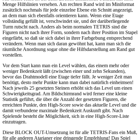
Menge Hilfslinien versehen. Am rechten Rand wird im Miniformat
zusätzlich nochmals für jede einzelne Ebene ein Schnitt angezeigt,
an dem man sich ebenfalls orientieren kann. Wenn eine Etage
vollständig gefüllt ist, verschwindet sie, und der darüberliegende
Turm rutscht nach. Anders als beim normalen TETRIS sind die
Figuren nicht nach ihrer Form, sondern nach ihrer Position im Stapel
eingefärbt, so daß sie sich dabei in ihrer Farbgebung entsprechend
verändern. Wenn man sich daran gewöhnt hat, kann man sich die
räumliche Anordnung sogar ohne die Hilfsdarstellung am Rand gut
vorstellen.
Vor dem Start kann man ein Level wählen, das einem mehr oder
weniger Bedenkzeit läßt (zwischen einer und zehn Sekunden),
bevor das Drahtmodell eine Etage tiefer fällt. Je weniger Zeit man
benötigt, desto mehr Punkte kann man dabei natürlich einheimsen!
Nach jeweils 25 gesetzten Steinen erhöht sich das Level um einen
Schwierigkeitsgrad. Am Bildschirmrand wird ferner eine kleine
Statistik geführt, die über die Anzahl der gesetzten Figuren, die
erreichten Punkte, den High-Score sowie das aktuelle Level und die
damit verbundene maximale Bedenkzeit Auskunft gibt. Nach
Spielende besteht die Möglichkeit, sich in eine High-Score-Liste
einzutragen.
Diese BLOCK OUT-Umsetzung ist für alle TETRIS-Fans ein Muß,
für alle anderen Atarianer eine dringende Empfehlung! Das Spiel