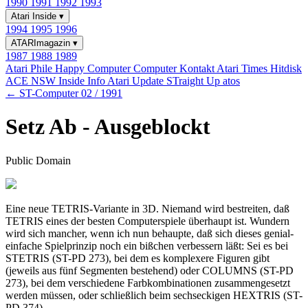
1990
1991
1992
1993
Atari Inside
▾
1994
1995
1996
ATARImagazin
▾
1987
1988
1989
Atari Phile
Happy Computer
Computer Kontakt
Atari Times
Hitdisk
ACE NSW Inside Info
Atari Update
STraight Up
atos
← ST-Computer 02 / 1991
Setz Ab - Ausgeblockt
Public Domain
Eine neue TETRIS-Variante in 3D. Niemand wird bestreiten, daß
TETRIS eines der besten Computerspiele überhaupt ist. Wundern
wird sich mancher, wenn ich nun behaupte, daß sich dieses genial-
einfache Spielprinzip noch ein bißchen verbessern läßt: Sei es bei
STETRIS (ST-PD 273), bei dem es komplexere Figuren gibt
(jeweils aus fünf Segmenten bestehend) oder COLUMNS (ST-PD
273), bei dem verschiedene Farbkombinationen zusammengesetzt
werden müssen, oder schließlich beim sechseckigen HEXTRIS (ST-
PD 374).