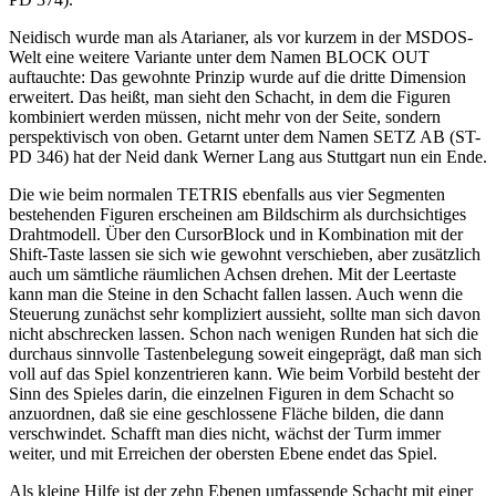
Neidisch wurde man als Atarianer, als vor kurzem in der MSDOS-
Welt eine weitere Variante unter dem Namen BLOCK OUT
auftauchte: Das gewohnte Prinzip wurde auf die dritte Dimension
erweitert. Das heißt, man sieht den Schacht, in dem die Figuren
kombiniert werden müssen, nicht mehr von der Seite, sondern
perspektivisch von oben. Getarnt unter dem Namen SETZ AB (ST-
PD 346) hat der Neid dank Werner Lang aus Stuttgart nun ein Ende.
Die wie beim normalen TETRIS ebenfalls aus vier Segmenten
bestehenden Figuren erscheinen am Bildschirm als durchsichtiges
Drahtmodell. Über den CursorBlock und in Kombination mit der
Shift-Taste lassen sie sich wie gewohnt verschieben, aber zusätzlich
auch um sämtliche räumlichen Achsen drehen. Mit der Leertaste
kann man die Steine in den Schacht fallen lassen. Auch wenn die
Steuerung zunächst sehr kompliziert aussieht, sollte man sich davon
nicht abschrecken lassen. Schon nach wenigen Runden hat sich die
durchaus sinnvolle Tastenbelegung soweit eingeprägt, daß man sich
voll auf das Spiel konzentrieren kann. Wie beim Vorbild besteht der
Sinn des Spieles darin, die einzelnen Figuren in dem Schacht so
anzuordnen, daß sie eine geschlossene Fläche bilden, die dann
verschwindet. Schafft man dies nicht, wächst der Turm immer
weiter, und mit Erreichen der obersten Ebene endet das Spiel.
Als kleine Hilfe ist der zehn Ebenen umfassende Schacht mit einer