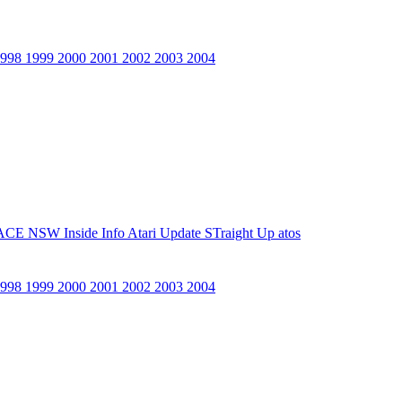
1998
1999
2000
2001
2002
2003
2004
ACE NSW Inside Info
Atari Update
STraight Up
atos
1998
1999
2000
2001
2002
2003
2004