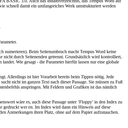
GFA BASIC 3.0. Auch das Inhaltsverzeichnis, das Tempus Word auf
 wie schnell damit ein umfangreiches Werk umstrukturiert werden
.
Parameter.
nsch numerieren). Beim Seitenumbruch macht Tempus Word keine
nicht durch Seitenenden getrennt. Grundsätzlich wird kontrolliert,
 landet. Wie gesagt - die Parameter hierfür lassen nur eine globale
t. Allerdings ist hier Vorarbeit bereits beim Tippen nötig. Jede
sucht nicht im ganzen Text nach dieser Passage. Sie müssen zu Fuß
stenbefehls anspringen. Mit Feldern und Grafiken ist das nämlich
chenswert wäre es, auch diese Passage unter ‘Floppy’ in den Index zu
ie gedruckt wer en. Im Index wird dann ein Hinweis auf diese
 finden Anmerkungen ihren Platz, ohne auf dem Papier aufzutauchen.