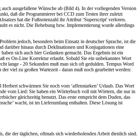
 auch ausgefallene Wünsche ab (Bild 4). In der vorliegenden Version
Punkt, daß die Programmierer bei CCD zum Testen ihrer zuletzt
satzes hat die Fußnotenzahl ihr Attribut ‘Superscript' verloren.
laubt es nicht. Die Behebung bzw. Implementierung wurde allerdings
Problem jedoch, besonders beim Einsatz in deutscher Sprache, ist die
nd darüber hinaus durch Deklinationen und Konjugationen eine
 haben sich auch hier Gedanken gemacht. Das Ergebnis ist ein
aß es On-Line Korrektur erlaubt. Sobald Sie ein unbekanntes Wort
 recht lange - 20 Sekunden muß man sich oft gedulden. Tempus Word
 der viel zu großen Wartezeit - daran muß noch gearbeitet werden:
el Herbert schwärmen Sie noch vom ‘affenstarken’ Urlaub. Das Wort
de vom Lied: Sie haben ein Wörterbuch voll mit Wörtern, die nur in
bücher gleichzeitig benutzt. Das erste entspricht dem Duden, das
prache’ wacht, ist im Lieferumfang enthalten. Diese Lösung ist
 die der täglichen, oftmals sich wiederholenden Arbeit dienlich sind.