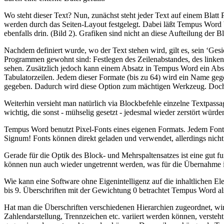
Wo steht dieser Text? Nun, zunächst steht jeder Text auf einem Blatt
werden durch das Seiten-Layout festgelegt. Dabei läßt Tempus Word b
ebenfalls drin. (Bild 2). Grafiken sind nicht an diese Aufteilung der 
Nachdem definiert wurde, wo der Text stehen wird, gilt es, sein ‘Gesi
Programmen gewohnt sind: Festlegen des Zeilenabstandes, des linken 
sehen. Zusätzlich jedoch kann einem Absatz in Tempus Word ein Absat
Tabulatorzeilen. Jedem dieser Formate (bis zu 64) wird ein Name ge
gegeben. Dadurch wird diese Option zum mächtigen Werkzeug. Doch
Weiterhin versieht man natürlich via Blockbefehle einzelne Textpass
wichtig, die sonst - mühselig gesetzt - jedesmal wieder zerstört würde
Tempus Word benutzt Pixel-Fonts eines eigenen Formats. Jedem Font 
Signum! Fonts können direkt geladen und verwendet, allerdings nich
Gerade für die Optik des Block- und Mehrspaltensatzes ist eine gut 
können nun auch wieder ungetrennt werden, was für die Übernahme in 
Wie kann eine Software ohne Eigenintelligenz auf die inhaltlichen El
bis 9. Überschriften mit der Gewichtung 0 betrachtet Tempus Word als
Hat man die Überschriften verschiedenen Hierarchien zugeordnet, wi
Zahlendarstellung, Trennzeichen etc. variiert werden können, versteht