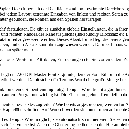
 Papier. Doch innerhalb der Blattfläche sind ihm bestimmte Bereiche z
ei jedem Layout getrennte Eingaben von linken und rechten Seiten zu.
Blätter gebunden, sie können aus den Spalten herausragen.
cht’ festzulegen. Da gibt es zunächst globale Einstellungen, die in ih
und rechten Randes,des Randausgleichs (linksbündig/ Blocksatz etc.). 
zformat zugewiesen werden. Dieses Absatzformat legt die bereits genan
geben, und ein Absatz kann ihm zugewiesen werden. Darüber hinaus wir
 dazu später mehr.
agen oder Wörter mit Attributen, Einrückungen etc. Sie vor erneutem Z
n.
liegt ein 720-DPI-Master-Font zugrunde, den der Font-Editor in die 
t ediert werden. Damit stehen für Tempus Word eine große Menge bekan
funktionierende Silbentrennung nötig. Tempus Word trennt algorithmisc
andere Programme wichtig ist. Die Einstellung einer Trenntiefe habe 
emente eines Textes zugreifen? Wie bereits angesprochen, werden für Ab
 Kapitelüberschriften. Auf Wunsch werden sie immer oben auf rechte Se
rd es Tempus Word möglich, sie automatisch zu numerieren. Sie sehen 
 sich fast von selbst. Auch die Gliederung bedient sich der Hierarchief