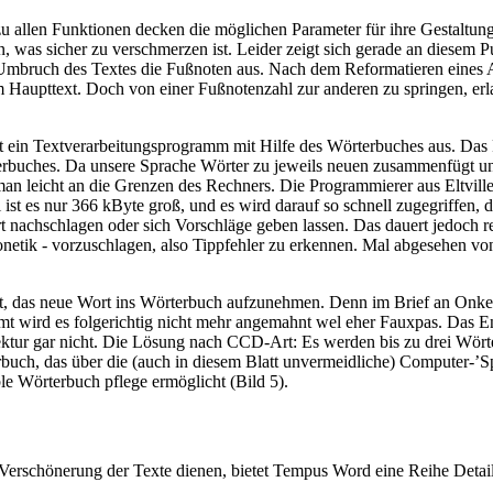
u allen Funktionen decken die möglichen Parameter für ihre Gestaltung
, was sicher zu verschmerzen ist. Leider zeigt sich gerade an diesem 
e Umbruch des Textes die Fußnoten aus. Nach dem Reformatieren eines Ab
m Haupttext. Doch von einer Fußnotenzahl zur anderen zu springen, er
bt ein Textverarbeitungsprogramm mit Hilfe des Wörterbuches aus. Das 
erbuches. Da unsere Sprache Wörter zu jeweils neuen zusammenfügt u
 leicht an die Grenzen des Rechners. Die Programmierer aus Eltville
t es nur 366 kByte groß, und es wird darauf so schnell zugegriffen, d
t nachschlagen oder sich Vorschläge geben lassen. Das dauert jedoch
netik - vorzuschlagen, also Tippfehler zu erkennen. Mal abgesehen von
eßt, das neue Wort ins Wörterbuch aufzunehmen. Denn im Brief an Onk
mt wird es folgerichtig nicht mehr angemahnt wel eher Fauxpas. Das En
ktur gar nicht. Die Lösung nach CCD-Art: Es werden bis zu drei Wörter
erbuch, das über die (auch in diesem Blatt unvermeidliche) Computer-’S
le Wörterbuch pflege ermöglicht (Bild 5).
Verschönerung der Texte dienen, bietet Tempus Word eine Reihe Details,