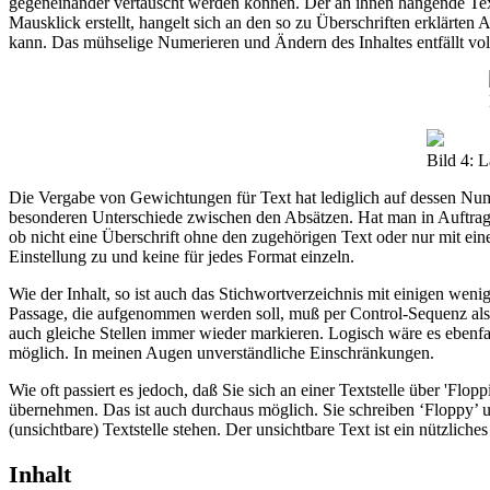
gegeneinander vertauscht werden können. Der an ihnen hängende Te
Mausklick erstellt, hangelt sich an den so zu Überschriften erklärte
kann. Das mühselige Numerieren und Ändern des Inhaltes entfällt vol
Bild 4: L
Die Vergabe von Gewichtungen für Text hat lediglich auf dessen N
besonderen Unterschiede zwischen den Absätzen. Hat man in Auftrag g
ob nicht eine Überschrift ohne den zugehörigen Text oder nur mit einer
Einstellung zu und keine für jedes Format einzeln.
Wie der Inhalt, so ist auch das Stichwortverzeichnis mit einigen wenig
Passage, die aufgenommen werden soll, muß per Control-Sequenz als 
auch gleiche Stellen immer wieder markieren. Logisch wäre es ebenfa
möglich. In meinen Augen unverständliche Einschränkungen.
Wie oft passiert es jedoch, daß Sie sich an einer Textstelle über 'Fl
übernehmen. Das ist auch durchaus möglich. Sie schreiben ‘Floppy’ u
(unsichtbare) Textstelle stehen. Der unsichtbare Text ist ein nützlic
Inhalt