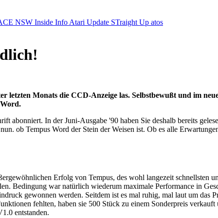
ACE NSW Inside Info
Atari Update
STraight Up
atos
dlich!
er letzten Monats die CCD-Anzeige las. Selbstbewußt und im neue
 Word.
hrift abonniert. In der Juni-Ausgabe '90 haben Sie deshalb bereits gele
un. ob Tempus Word der Stein der Weisen ist. Ob es alle Erwartungen er
ßergewöhnlichen Erfolg von Tempus, des wohl langezeit schnellsten 
ellen. Bedingung war natürlich wiederum maximale Performance in Gesch
 Eindruck gewonnen werden. Seitdem ist es mal ruhig, mal laut um das
Funktionen fehlten, haben sie 500 Stück zu einem Sonderpreis verkauf
V1.0 entstanden.