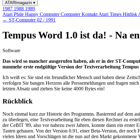
ATARImagazin
▾
1987
1988
1989
Atari Phile
Happy Computer
Computer Kontakt
Atari Times
Hitdisk
← ST-Computer 02 / 1991
Tempus Word 1.0 ist da! - Na en
Software
Das wird so mancher ausgerufen haben, als er in der ST-Comput
nunmehr erste endgültige Version der Textverarbeitung Tempus
Ich weiß es: Sie sind ein freundlicher Mensch und haben diese Zeitsc
verfolgen Sie bangen Herzens alle Pressemeldungen und fragen mich n
letzten Absatz und ziehen Sie keine 4000 Bytes ein!
Rückblick
Noch einmal kurz zur Historie des Programms. Basierend auf dem au
zu überlegen, eine Textverarbeitung für eben diesen Rechner zu erst
der CeBIT '89, also vor nahezu zwei Jahren, konnte dann ein erster
Tasten gehauen. Von der Version 0.91, einer Beta-Version, der noch 
vielen Ideen und Vorschlägen ist die nun auf den Markt gekommene 