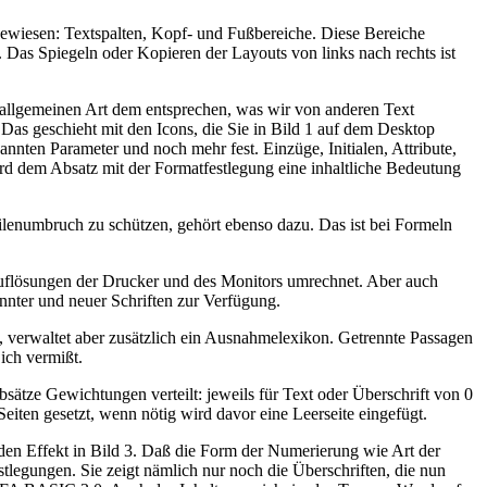
ugewiesen: Textspalten, Kopf- und Fußbereiche. Diese Bereiche
 Das Spiegeln oder Kopieren der Layouts von links nach rechts ist
rer allgemeinen Art dem entsprechen, was wir von anderen Text
Das geschieht mit den Icons, die Sie in Bild 1 auf dem Desktop
nten Parameter und noch mehr fest. Einzüge, Initialen, Attribute,
d dem Absatz mit der Formatfestlegung eine inhaltliche Bedeutung
eilenumbruch zu schützen, gehört ebenso dazu. Das ist bei Formeln
Auflösungen der Drucker und des Monitors umrechnet. Aber auch
nter und neuer Schriften zur Verfügung.
h, verwaltet aber zusätzlich ein Ausnahmelexikon. Getrennte Passagen
ich vermißt.
sätze Gewichtungen verteilt: jeweils für Text oder Überschrift von 0
iten gesetzt, wenn nötig wird davor eine Leerseite eingefügt.
den Effekt in Bild 3. Daß die Form der Numerierung wie Art der
estlegungen. Sie zeigt nämlich nur noch die Überschriften, die nun