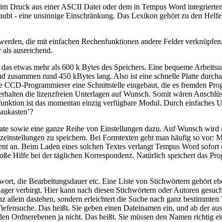
 beim Druck aus einer ASCII Datei oder dem in Tempus Word integrierten
rlaubt - eine unsinnige Einschränkung. Das Lexikon gehört zu den Hel
werden, die mit einfachen Rechenfunktionen andere Felder verknüpfen.
 als ausreichend.
 das etwas mehr als 600 k Bytes des Speichers. Eine bequeme Arbeits
nd zusammen rund 450 kBytes lang. Also ist eine schnelle Platte durc
e CCD-Programmierer eine Schnittstelle eingebaut, die es fremden Pr
n erhalten die lizenzfreien Unterlagen auf Wunsch. Somit wären Ansch
ktion ist das momentan einzig verfügbare Modul. Durch einfaches Umb
Baukasten’?
e sowie eine ganze Reihe von Einstellungen dazu. Auf Wunsch wird nac
zeinstellungen zu speichern. Bei Formtexten geht man häufig so vor: Man
ent an. Beim Laden eines solchen Textes verlangt Tempus Word sofort 
ße Hilfe bei der täglichen Korrespondenz. Natürlich speichert das Prog
t, die Bearbeitungsdauer etc. Eine Liste von Stichwörtern gehört eben
ger verbirgt. Hier kann nach diesen Stichwörtern oder Autoren gesucht
anz allein dastehen, sondern erleichtert die Suche nach ganz bestimmten T
fensuche. Das heißt. Sie geben einen Dateinamen ein, und ab der ausg
nden Ordnerebenen ja nicht. Das heißt. Sie müssen den Namen richtig ei