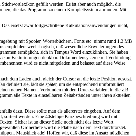
 Stichwortlexikon gefüllt werden. Es ist aber auch möglich, die
ferchen, die das Programm zu einem Komplettsystem abrunden. Mit
 Das ersetzt zwar fortgeschrittene Kalkulationsanwendungen nicht,
umgebung mit Spooler, Wörterbüchern, Fonts etc. nimmt rund 1,2 MB
haus empfehlenswert. Logisch, daß wesentliche Erweiterungen des
ogrammen ermöglicht, sich in Tempus Word einzuklinken. Sie haben
lüsse an Fakturierungen denkbar. Dokumentensysteme mit Verbindung
enennen wird es nicht mitgeladen und belastet auf diese Weise
h dem Laden auch gleich der Cursor an die letzte Position gesetzt.
 definiert sie, lädt sie später, um sie entsprechend umformuliert
einen neuen Namen. Verbunden mit den Druckvariablen, in die z.B.
ramm alle Texte in einstellbaren Zeitabständen unter ihren aktuellen
falls dazu. Diese sollte man als allererstes eingeben. Auf dem
, sortiert werden. Eine 40stellige Kurzbeschreibung wird mit
exten. Sicher ist an dieser Stelle noch nicht das letzte Wort
ewählten Ordnertiefe wird die Platte nach dem Text durchforstet.
ntippen. Mausklick ade! Hoffen wir, daß diese im Ansatz nützlichen