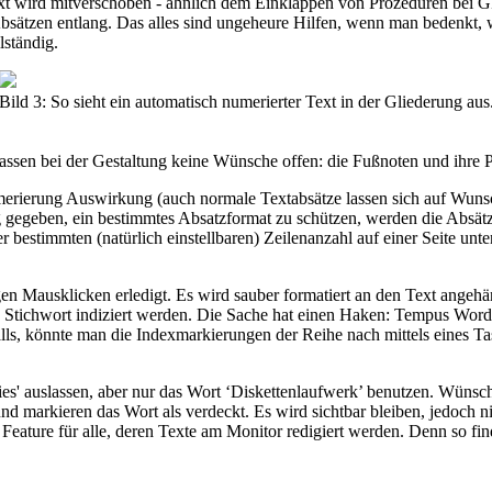
xt wird mitverschoben - ähnlich dem Einklappen von Prozeduren bei 
n Absätzen entlang. Das alles sind ungeheure Hilfen, wenn man bedenkt,
lständig.
Bild 3: So sieht ein automatisch numerierter Text in der Gliederung aus
assen bei der Gestaltung keine Wünsche offen: die Fußnoten und ihre 
umerierung Auswirkung (auch normale Textabsätze lassen sich auf Wu
egeben, ein bestimmtes Absatzformat zu schützen, werden die Absätze 
 bestimmten (natürlich einstellbaren) Zeilenanzahl auf einer Seite unten
en Mausklicken erledigt. Es wird sauber formatiert an den Text angehäng
Stichwort indiziert werden. Die Sache hat einen Haken: Tempus Word 
lls, könnte man die Indexmarkierungen der Reihe nach mittels eines Ta
oppies' auslassen, aber nur das Wort ‘Diskettenlaufwerk’ benutzen. Wüns
nd markieren das Wort als verdeckt. Es wird sichtbar bleiben, jedoch n
hes Feature für alle, deren Texte am Monitor redigiert werden. Denn so