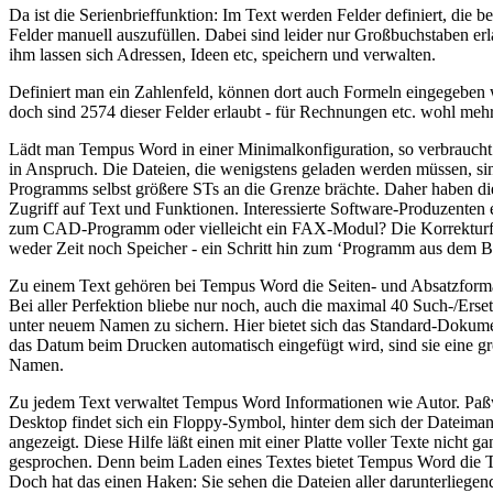
Da ist die Serienbrieffunktion: Im Text werden Felder definiert, die
Felder manuell auszufüllen. Dabei sind leider nur Großbuchstaben e
ihm lassen sich Adressen, Ideen etc, speichern und verwalten.
Definiert man ein Zahlenfeld, können dort auch Formeln eingegeben 
doch sind 2574 dieser Felder erlaubt - für Rechnungen etc. wohl mehr
Lädt man Tempus Word in einer Minimalkonfiguration, so verbraucht
in Anspruch. Die Dateien, die wenigstens geladen werden müssen, si
Programms selbst größere STs an die Grenze brächte. Daher haben di
Zugriff auf Text und Funktionen. Interessierte Software-Produzente
zum CAD-Programm oder vielleicht ein FAX-Modul? Die Korrekturfun
weder Zeit noch Speicher - ein Schritt hin zum ‘Programm aus dem 
Zu einem Text gehören bei Tempus Word die Seiten- und Absatzformat
Bei aller Perfektion bliebe nur noch, auch die maximal 40 Such-/Erset
unter neuem Namen zu sichern. Hier bietet sich das Standard-Dokum
das Datum beim Drucken automatisch eingefügt wird, sind sie eine gro
Namen.
Zu jedem Text verwaltet Tempus Word Informationen wie Autor. Paßwor
Desktop findet sich ein Floppy-Symbol, hinter dem sich der Dateimana
angezeigt. Diese Hilfe läßt einen mit einer Platte voller Texte nicht g
gesprochen. Denn beim Laden eines Textes bietet Tempus Word die Tie
Doch hat das einen Haken: Sie sehen die Dateien aller darunterliege