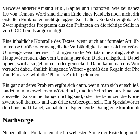
Verweise anderer Art sind Fuß-, Kapitel und Endnoten. Wie bei nahez
1.0 von Tempus Word sind die am Ende eines Kapitels noch nicht drin
erstellten Funktionen nicht genügend Zeit hatten. So läßt der global
Zwar springt das Programm aus den Fußnoten an die richtige Stelle i
von CCD bereits angekündigt.
Eine inhaltliche Kontrolle des Textes, wenn auch nur formaler Art, ü
immense Größe oder mangelhafte Vollständigkeit eines solchen Wört
Unmenge verschiedener Endungen an die Wortstämme anfügt, stößt man
Hauptwörterbuch, das vom Umfang her dem Duden entspricht. Dabei is
tippen, wird also gebimmelt oder gemeckert. Dann kann man das Wor
versucht dabei, ähnlich klingende Wörter - gemäß den Regeln der Pho
Zur 'Fantasie’ wird die ’Phantasie' nicht gefunden.
Ein ganz anderes Problem ergibt sich dann, wenn man sich entschli
landet im nun erweiterten Wörterbuch, und im Schreiben ans Finanza
speziellen Zusammenhängen richtig sind, oder Sie benutzen die Korre
zweite soll themen- und das dritte textbezogen sein. Ein Spezialwört
durchaus praktikabel, zumal der entsprechende Dialog eine komfortab
Nachsorge
Neben all den Funktionen, die im weitesten Sinne der Erstellung und 