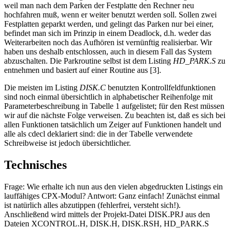
weil man nach dem Parken der Festplatte den Rechner neu
hochfahren muß, wenn er weiter benutzt werden soll. Sollen zwei
Festplatten geparkt werden, und gelingt das Parken nur bei einer,
befindet man sich im Prinzip in einem Deadlock, d.h. weder das
Weiterarbeiten noch das Aufhören ist vernünftig realisierbar. Wir
haben uns deshalb entschlossen, auch in diesem Fall das System
abzuschalten. Die Parkroutine selbst ist dem Listing
HD_PARK.S
zu
entnehmen und basiert auf einer Routine aus [3].
Die meisten im Listing
DISK.C
benutzten Kontrollfeldfunktionen
sind noch einmal übersichtlich in alphabetischer Reihenfolge mit
Parameterbeschreibung in Tabelle 1 aufgelistet; für den Rest müssen
wir auf die nächste Folge verweisen. Zu beachten ist, daß es sich bei
allen Funktionen tatsächlich um Zeiger auf Funktionen handelt und
alle als cdecl deklariert sind: die in der Tabelle verwendete
Schreibweise ist jedoch übersichtlicher.
Technisches
Frage: Wie erhalte ich nun aus den vielen abgedruckten Listings ein
lauffähiges CPX-Modul? Antwort: Ganz einfach! Zunächst einmal
ist natürlich alles abzutippen (fehlerfrei, versteht sich!).
Anschließend wird mittels der Projekt-Datei DISK.PRJ aus den
Dateien XCONTROL.H, DISK.H, DISK.RSH, HD_PARK.S