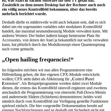
ist, was Atari in Sachen Software für den TT getan hat.
Zusätzlich zu dem neuen Desktop hat der Rechner auch noch
ein völlig neues Kontrollfeld bekommen, über das bereits
mehrfach berichtet wurde.
Deshalb dürfte es mittlerweile wohl auch bekannt sein, daß es sich
dabei um ein sogenanntes variables oder modulares Kontrollfeld
handelt, das maximal neunundneunzig Module verwalten kann. Mit
anderen Worten: Der bisher äußerst knapp bemessene Platz für
Accessories, von denen der Atari ja bekanntlich nur sechs verwalten
kann, hat plötzlich durch das Modulkonzept einen Quantensprung
nach vorne gemacht.
„Open hailing frequencies!“
Im folgenden möchten wir nun allen Programmierern eine
Hilfestellung geben, die ihre eigenen CPX-Module entwickeln
wollen; CPX steht dabei als Abkürzung für „
C
ontrol
P
anel
E
xtension“. Als Beispielprogramme werden dabei zwei Module
dienen, die erstens das Kontrollfeld sinnvoll ergänzen und zweitens
anschaulich die Programmierung von einerseits Pull-Down-Menüs
und andererseits Slidern (Schiebern) demonstrieren; beides wird
nämlich durch vom Kontrollfeld zur Verfügung gestellte Funktionen
spielend einfach. Die hier vorgestellte Dokumentation beruht auf
eigenen Nachforschungen und ist deshalb mit Sicherheit nicht mit