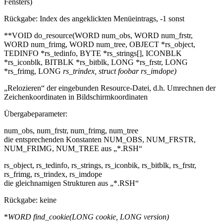
Fensters)
Rückgabe: Index des angeklickten Menüeintrags, -1 sonst
**VOID do_resource(WORD num_obs, WORD num_frstr,
WORD num_frimg, WORD num_tree, OBJECT *rs_object,
TEDINFO *rs_tedinfo, BYTE *rs_strings[], ICONBLK
*rs_iconblk, BITBLK *rs_bitblk, LONG *rs_frstr, LONG
*rs_frimg, LONG
rs_trindex, struct foobar
rs_imdope)
„Relozieren“ der eingebunden Resource-Datei, d.h. Umrechnen der
Zeichenkoordinaten in Bildschirmkoordinaten
Übergabeparameter:
num_obs, num_frstr, num_frimg, num_tree
die entsprechenden Konstanten NUM_OBS, NUM_FRSTR,
NUM_FRIMG, NUM_TREE aus „*.RSH“
rs_object, rs_tedinfo, rs_strings, rs_iconbik, rs_bitblk, rs_frstr,
rs_frimg, rs_trindex, rs_imdope
die gleichnamigen Strukturen aus „*.RSH“
Rückgabe: keine
*
WORD find_cookie(LONG cookie, LONG
version)