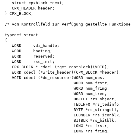
   struct cpxblock *next;

   CPX_HEADER header;

} CPX_BLOCK;

/* vom Kontrollfeld zur Verfügung gestellte Funktionen
typedef struct

{

   WORD     vdi_handle;

   WORD     booting;

   WORD     reserved;

   WORD     rsc_init;

   CPX_BLOCK * cdecl (*get_rootblock)(VOID);

   WORD cdecl (*write_header)(CPX_BLOCK *header);

   VOID cdecl (*do_resource)(WORD num_obs,

                             WORD num_frstr,

                             WORD num_frimg,

                             WORD num_tree,

                             OBJECT *rs_object, 

                             TEDINFO *rs_tedinfo, 

                             BYTE *rs_strings[], 

                             ICONBLK *rs_iconblk, 

                             BITBLK *rs_bitblk, 

                             LONG *rs_frstr,

                             LONG *rs_frimg,
