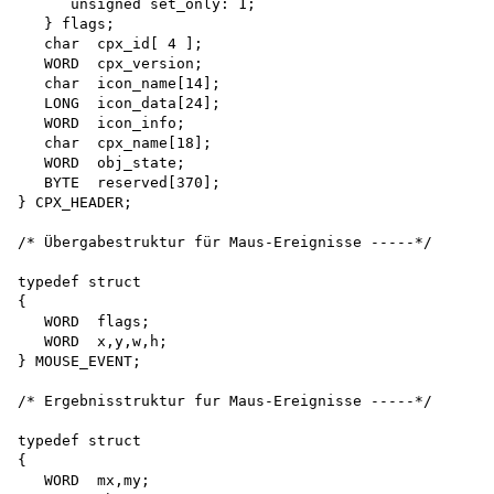
      unsigned set_only: 1;

   } flags;

   char  cpx_id[ 4 ];

   WORD  cpx_version;

   char  icon_name[14];

   LONG  icon_data[24];

   WORD  icon_info;

   char  cpx_name[18];

   WORD  obj_state;

   BYTE  reserved[370];

} CPX_HEADER;

/* Übergabestruktur für Maus-Ereignisse -----*/

typedef struct

{

   WORD  flags;

   WORD  x,y,w,h;

} MOUSE_EVENT;

/* Ergebnisstruktur fur Maus-Ereignisse -----*/

typedef struct

{

   WORD  mx,my;
