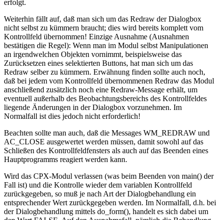
erfolgt.
Weiterhin fällt auf, daß man sich um das Redraw der Dialogbox
nicht selbst zu kümmern braucht; dies wird bereits komplett vom
Kontrollfeld übernommen! Einzige Ausnahme (Ausnahmen
bestätigen die Regel): Wenn man im Modul selbst Manipulationen
an irgendwelchen Objekten vornimmt, beispielsweise das
Zurücksetzen eines selektierten Buttons, hat man sich um das
Redraw selber zu kümmern. Erwähnung finden sollte auch noch,
daß bei jedem vom Kontrollfeld übernommenen Redraw das Modul
anschließend zusätzlich noch eine Redraw-Message erhält, um
eventuell außerhalb des Beobachtungsbereichs des Kontrollfeldes
liegende Änderungen in der Dialogbox vorzunehmen. Im
Normalfall ist dies jedoch nicht erforderlich!
Beachten sollte man auch, daß die Messages WM_REDRAW und
AC_CLOSE ausgewertet werden müssen, damit sowohl auf das
Schließen des Kontrollfeldfensters als auch auf das Beenden eines
Hauptprogramms reagiert werden kann.
Wird das CPX-Modul verlassen (was beim Beenden von main() der
Fall ist) und die Kontrolle wieder dem variablen Kontrollfeld
zurückgegeben, so muß je nach Art der Dialogbehandlung ein
entsprechender Wert zurückgegeben werden. Im Normalfall, d.h. bei
der Dialogbehandlung mittels do_form(), handelt es sich dabei um