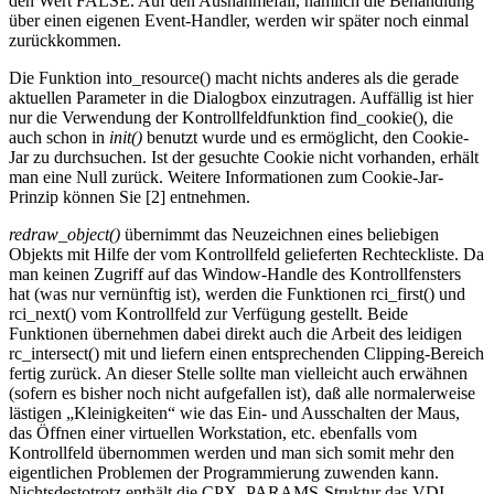
den Wert FALSE. Auf den Ausnahmefall, nämlich die Behandlung
über einen eigenen Event-Handler, werden wir später noch einmal
zurückkommen.
Die Funktion into_resource() macht nichts anderes als die gerade
aktuellen Parameter in die Dialogbox einzutragen. Auffällig ist hier
nur die Verwendung der Kontrollfeldfunktion find_cookie(), die
auch schon in
init()
benutzt wurde und es ermöglicht, den Cookie-
Jar zu durchsuchen. Ist der gesuchte Cookie nicht vorhanden, erhält
man eine Null zurück. Weitere Informationen zum Cookie-Jar-
Prinzip können Sie [2] entnehmen.
redraw_object()
übernimmt das Neuzeichnen eines beliebigen
Objekts mit Hilfe der vom Kontrollfeld gelieferten Rechteckliste. Da
man keinen Zugriff auf das Window-Handle des Kontrollfensters
hat (was nur vernünftig ist), werden die Funktionen rci_first() und
rci_next() vom Kontrollfeld zur Verfügung gestellt. Beide
Funktionen übernehmen dabei direkt auch die Arbeit des leidigen
rc_intersect() mit und liefern einen entsprechenden Clipping-Bereich
fertig zurück. An dieser Stelle sollte man vielleicht auch erwähnen
(sofern es bisher noch nicht aufgefallen ist), daß alle normalerweise
lästigen „Kleinigkeiten“ wie das Ein- und Ausschalten der Maus,
das Öffnen einer virtuellen Workstation, etc. ebenfalls vom
Kontrollfeld übernommen werden und man sich somit mehr den
eigentlichen Problemen der Programmierung zuwenden kann.
Nichtsdestotrotz enthält die CPX_PARAMS-Struktur das VDI-