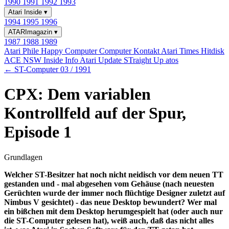
1990
1991
1992
1993
Atari Inside
▾
1994
1995
1996
ATARImagazin
▾
1987
1988
1989
Atari Phile
Happy Computer
Computer Kontakt
Atari Times
Hitdisk
ACE NSW Inside Info
Atari Update
STraight Up
atos
← ST-Computer 03 / 1991
CPX: Dem variablen
Kontrollfeld auf der Spur,
Episode 1
Grundlagen
Welcher ST-Besitzer hat noch nicht neidisch vor dem neuen TT
gestanden und - mal abgesehen vom Gehäuse (nach neuesten
Gerüchten wurde der immer noch flüchtige Designer zuletzt auf
Nimbus V gesichtet) - das neue Desktop bewundert? Wer mal
ein bißchen mit dem Desktop herumgespielt hat (oder auch nur
die ST-Computer gelesen hat), weiß auch, daß das nicht alles