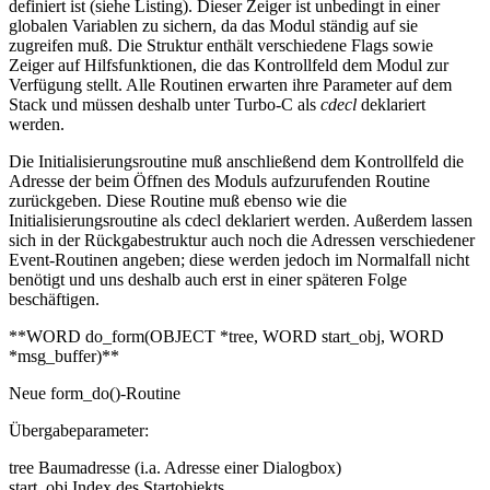
definiert ist (siehe Listing). Dieser Zeiger ist unbedingt in einer
globalen Variablen zu sichern, da das Modul ständig auf sie
zugreifen muß. Die Struktur enthält verschiedene Flags sowie
Zeiger auf Hilfsfunktionen, die das Kontrollfeld dem Modul zur
Verfügung stellt. Alle Routinen erwarten ihre Parameter auf dem
Stack und müssen deshalb unter Turbo-C als
cdecl
deklariert
werden.
Die Initialisierungsroutine muß anschließend dem Kontrollfeld die
Adresse der beim Öffnen des Moduls aufzurufenden Routine
zurückgeben. Diese Routine muß ebenso wie die
Initialisierungsroutine als cdecl deklariert werden. Außerdem lassen
sich in der Rückgabestruktur auch noch die Adressen verschiedener
Event-Routinen angeben; diese werden jedoch im Normalfall nicht
benötigt und uns deshalb auch erst in einer späteren Folge
beschäftigen.
**WORD do_form(OBJECT *tree, WORD start_obj, WORD
*msg_buffer)**
Neue form_do()-Routine
Übergabeparameter:
tree Baumadresse (i.a. Adresse einer Dialogbox)
start_obj Index des Startobjekts