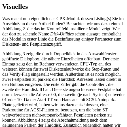
Visuelles
Was macht nun eigentlich das CPX-Modul. dessen Listing(s) Sie im
Anschluß an diesen Artikel finden? Betrachten wir uns dazu einmal
Abbildung 2. die das im Kontrollfeld installierte Modul zeigt. Wie
der dort zu sehende Name
Disk-Utilities
schon aussagt, ermöglicht
das Modul in erster Linie die Beeinflussung einiger Parameter zum
Disketten- und Festplattenzugriff.
Abbildung 3 zeigt die durch Doppelklick in das Auswahlfenster
geöffnete Dialogbox. die nähere Einzelheiten offenbart. Der erste
Eintrag zeigt den im Rechner verwendeten CPU-Typ an. des
weiteren können für zwei Diskettenlaufwerke die Step-Raten und
das Verify-Flag eingestellt werden. Außerdem ist es noch möglich,
zwei Festplatten zu parken: die Harddisk-Adressen lassen direkt in
den Buttons eingeben. Die erste Ziffer gibt die Controller-, die
zweite die Harddisk-ID an. Die erste angeschlossene Festplatte hat
normalerweise die Adresse 00, die zweite (je nach System) entweder
01 oder 10. Da der Atari TT von Haus aus mit SCSI-Autopark-
Platte geliefert wird, haben wir uns dazu entschlossen, eine
Parkroutine für ACSI-Platten zu benutzen, um die beim ST
weitverbreiteten nicht-autopark-fähigen Festplatten parken zu
können. Abbildung 4 zeigt die Abschaltmeldung nach dem
gelungenen Parken der Harddisk. Zusätzlich (eigentlich hatten wir