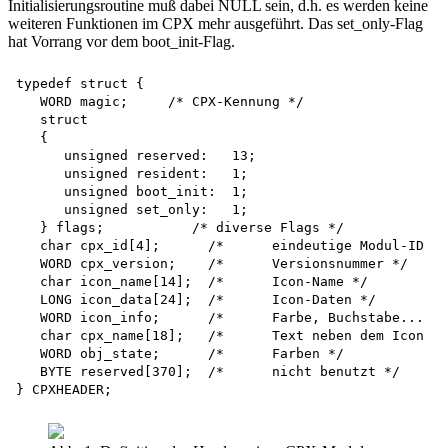
Initialisierungsroutine muß dabei NULL sein, d.h. es werden keine
weiteren Funktionen im CPX mehr ausgeführt. Das set_only-Flag
hat Vorrang vor dem boot_init-Flag.
typedef struct {

   WORD magic;	   /* CPX-Kennung */

   struct 

   {

      unsigned reserved:   13;

      unsigned resident:   1;

      unsigned boot_init:  1; 

      unsigned set_only:   1;

   } flags;	      /* diverse Flags */

   char cpx_id[4];	/*	eindeutige Modul-ID	*/

   WORD cpx_version;	/*	Versionsnummer */

   char icon_name[14];	/*	Icon-Name */

   LONG icon_data[24];	/*	Icon-Daten */

   WORD icon_info;	/*	Farbe, Buchstabe...	*/

   char cpx_name[18];	/*	Text neben dem Icon	*/

   WORD obj_state;	/*	Farben */

   BYTE reserved[370];	/*	nicht benutzt */
