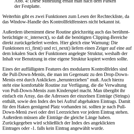
Abb. 4: Diese Mitteilung erhält man nach dem Parken
der Festplatte.
Weiterhin gibt es zwei Funktionen zum Lesen der Rechteckliste, da
das Window-Handle des Kontrollfeldfensters nicht bekannt ist.
Außerdem übernimmt diese Routine gleichzeitig auch das berühmt-
berüchtigte rc_intersect(), so daß die benötigten Clipping-Bereiche
direkt zurückgeliefert werden. Hier gleich eine Warnung: Die
Funktionen rci_first() und rci_next() liefern einen Zeiger auf eine auf
dem lokalen Stack der Funktionen angelegte Struktur, weshalb der
Inhalt vor Benutzung in eine eigene Struktur kopiert werden sollte.
Eines der auffälligsten Features des modularen Kontrollfeldes sind
die Pull-Down-Menüs, die man im Gegensatz zu den Drop-Down-
Menüs erst durch Anklicken „herunterziehen" muß. Auch hierzu
steht eine komfortable Routine zur Verfügung, die die Verwaltung
von Pull-Down-Menüs zum Kinderspiel macht. Man übergibt ihr
einfach ein Array, das die Adressen der einzelnen Einträge (Strings)
enthält, sowie den Index des bei Aufruf abgehakten Eintrags. Damit
für den Haken genügend Platz vorhanden ist. sollten je nach Pull-
Down-Menü zwei oder drei Leerzeichen vor jedem Eintrag stehen.
Außerdem müssen alle Einträge die gleiche Länge haben.
Zurückgegeben wird schließlich der Index des angeklickten
Eintrages oder -1. falls kein Eintrag angewählt wurde.