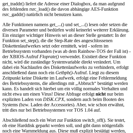
get_traddr() liefert die Adresse einer Dialogbox, da man aufgrund
des fehlenden rsrc_load() die davon abhängige AES-Funktion
rsrc_gaddr() natürlich nicht benutzen kann.
Alle Funktionen namens get_...() und set_...() lesen oder setzen die
diversen Parameter und bedürfen wohl keinerlei weiterer Erklärung.
Ein einziger wichtiger Hinweis sei an dieser Stelle gestattet: In der
Funktion set_step(), die die Step-Rate des angeschlossenen
Diskettenlaufwerkes setzt oder ermittelt, wird - sofern im
Betriebssystem vorhanden (was ab dem Rainbow-TOS der Fall ist) -
der XBIOS-Aufruf
Floprate()
verwendet. Existiert diese Funktion
nicht, wird die zuständige Systemvariable direkt verändert. Um
dabei ein Nachlaufen des Diskettenlaufwerks zu verhindern, erfolgt
anschließend dann noch ein
Getbpb()
-Aufruf. Liegt zu diesem
Zeitpunkt keine Diskette im Laufwerk, erfolgt eine Fehlermeldung
des Betriebssystems, die allerdings mit „Abbruch“ bestätigt werden
kann. Es handelt sich hierbei um ein völlig normales Verhalten und
nicht etwa um einen Virus! Diese Abfrage erfolgt
nicht
nur beim
expliziten Laden von
DISK.CPX
, sondern auch beim Booten des
Systems (bzw. Laden der Accessories). Aber, wie schon erwähnt,
tritt dies nur bei Betriebssystemen vor TOS 1.04 auf.
Abschließend noch ein Wort zur Funktion switch_off(). Sie testet,
ob eine Harddisk geparkt werden soll, und gibt dann nötigenfalls
noch eine Warnmeldung aus. Diese muß explizit bestätigt werden,