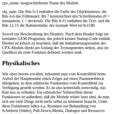
cpx_name: ausgeschriebener Name des Moduls
obj_state: Die Bits 0-3 enthalten die Farbe des Objektinneren, die
Bits 4-6 das Füllmuster; Bit 7 kennzeichnet den Schreibmodus (0 =
transparent, 1 = deckend). Die Bits 8-11 enthalten die Text- und die
Bits 12-15 die Rahmenfarbe; der normale Wert ist 0x1180.
Soweit zur Beschreibung des Headers. Nach dem Header folgt ein
normales GEM-Programm, das jedoch keinen Startup-Code enthält.
Hierbei ist jedoch zu beachten, daß die Initialisierungsroutine des
CPX-Moduls direkt am Anfang des Textsegmentes stehen, also im
Quelltext als erste Funktion definiert werden muß.
Physikalisches
Wie oben bereits erwähnt, bekommt man vom Kontrollfeld beim
Aufruf der Hauptroutine einen Zeiger auf einen Parameterblock
übergeben, in dem zahlreiche Funktionen vom Kontrollfeld zur
Verfügung gestellt werden. Es ist also keinesfalls notwendig, das
Rad neu zu erfinden. Ein erfreulicher Nebeneffekt dieser
Funktionen ist außerdem, daß die Module relativ kurz sind, da man
sich um viele Dinge nicht mehr selbst zu kümmern braucht. Unter
diese Funktionen fallen u.a. Routinen zur Behandlung von
Schiebern (Slider), Pull-Down-Menüs, Dialogen und Resources