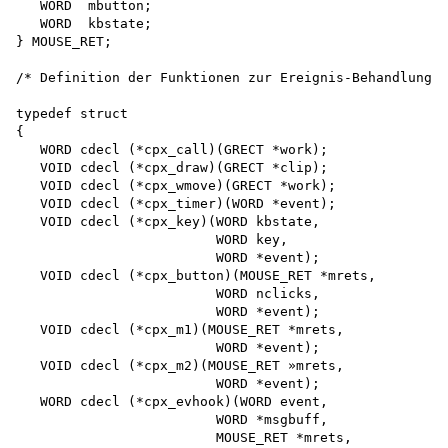
   WORD  mbutton;

   WORD  kbstate;

} MOUSE_RET;

/* Definition der Funktionen zur Ereignis-Behandlung -
typedef struct

{

   WORD cdecl (*cpx_call)(GRECT *work);

   VOID cdecl (*cpx_draw)(GRECT *clip);

   VOID cdecl (*cpx_wmove)(GRECT *work);

   VOID cdecl (*cpx_timer)(WORD *event);

   VOID cdecl (*cpx_key)(WORD kbstate,

                         WORD key,

                         WORD *event);

   VOID cdecl (*cpx_button)(MOUSE_RET *mrets,

                         WORD nclicks,

                         WORD *event);

   VOID cdecl (*cpx_m1)(MOUSE_RET *mrets,

                         WORD *event);

   VOID cdecl (*cpx_m2)(MOUSE_RET »mrets,

                         WORD *event);

   WORD cdecl (*cpx_evhook)(WORD event,

                         WORD *msgbuff,

                         MOUSE_RET *mrets,
