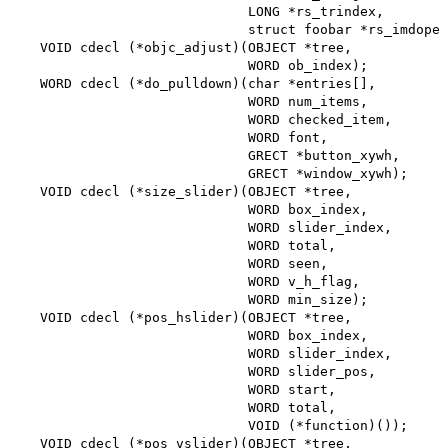
                             LONG *rs_trindex, 

                             struct foobar *rs_imdope)
   VOID cdecl (*objc_adjust)(OBJECT *tree,

                             WORD ob_index);

   WORD cdecl (*do_pulldown)(char *entries[],

                             WORD num_items,

                             WORD checked_item, 

                             WORD font,

                             GRECT *button_xywh, 

                             GRECT *window_xywh);

   VOID cdecl (*size_slider)(OBJECT *tree,

                             WORD box_index,

                             WORD slider_index, 

                             WORD total,

                             WORD seen,

                             WORD v_h_flag,

                             WORD min_size);

   VOID cdecl (*pos_hslider)(OBJECT *tree,

                             WORD box_index,

                             WORD slider_index, 

                             WORD slider_pos,

                             WORD start,

                             WORD total,

                             VOID (*function)());

   VOID cdecl (*pos_vslider)(OBJECT *tree,
