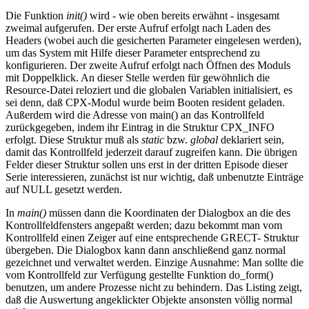
Die Funktion
init()
wird - wie oben bereits erwähnt - insgesamt
zweimal aufgerufen. Der erste Aufruf erfolgt nach Laden des
Headers (wobei auch die gesicherten Parameter eingelesen werden),
um das System mit Hilfe dieser Parameter entsprechend zu
konfigurieren. Der zweite Aufruf erfolgt nach Öffnen des Moduls
mit Doppelklick. An dieser Stelle werden für gewöhnlich die
Resource-Datei reloziert und die globalen Variablen initialisiert, es
sei denn, daß CPX-Modul wurde beim Booten resident geladen.
Außerdem wird die Adresse von main() an das Kontrollfeld
zurückgegeben, indem ihr Eintrag in die Struktur CPX_INFO
erfolgt. Diese Struktur muß als
static
bzw.
global
deklariert sein,
damit das Kontrollfeld jederzeit darauf zugreifen kann. Die übrigen
Felder dieser Struktur sollen uns erst in der dritten Episode dieser
Serie interessieren, zunächst ist nur wichtig, daß unbenutzte Einträge
auf NULL gesetzt werden.
In
main()
müssen dann die Koordinaten der Dialogbox an die des
Kontrollfeldfensters angepaßt werden; dazu bekommt man vom
Kontrollfeld einen Zeiger auf eine entsprechende GRECT- Struktur
übergeben. Die Dialogbox kann dann anschließend ganz normal
gezeichnet und verwaltet werden. Einzige Ausnahme: Man sollte die
vom Kontrollfeld zur Verfügung gestellte Funktion do_form()
benutzen, um andere Prozesse nicht zu behindern. Das Listing zeigt,
daß die Auswertung angeklickter Objekte ansonsten völlig normal