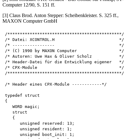
Computer 12/90, S. 151 ff.
[3] Claus Brod. Anton Stepper: Scheibenkleister. S. 325 ff.,
MAXON Computer GmbH
/**********************************************/

/* Datei: XCONTROL.H                          */

/* -----------------                          */

/* (C) 1990 by MAXON Computer                 */

/* Autoren: Uwe Hax & Oliver Scholz           */

/* Header-Datei für die Entwicklung eigener   */ 

/* CPX-Module                                 */

/**********************************************/

/* Header eines CPX-Module ------------*/

typedef struct

{

   WORD magic;

   struct

   {

      unsigned reserved: 13;

      unsigned resident: 1;

      unsigned boot_init: 1; 
