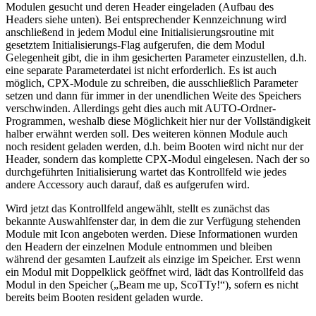
Modulen gesucht und deren Header eingeladen (Aufbau des
Headers siehe unten). Bei entsprechender Kennzeichnung wird
anschließend in jedem Modul eine Initialisierungsroutine mit
gesetztem Initialisierungs-Flag aufgerufen, die dem Modul
Gelegenheit gibt, die in ihm gesicherten Parameter einzustellen, d.h.
eine separate Parameterdatei ist nicht erforderlich. Es ist auch
möglich, CPX-Module zu schreiben, die ausschließlich Parameter
setzen und dann für immer in der unendlichen Weite des Speichers
verschwinden. Allerdings geht dies auch mit AUTO-Ordner-
Programmen, weshalb diese Möglichkeit hier nur der Vollständigkeit
halber erwähnt werden soll. Des weiteren können Module auch
noch resident geladen werden, d.h. beim Booten wird nicht nur der
Header, sondern das komplette CPX-Modul eingelesen. Nach der so
durchgeführten Initialisierung wartet das Kontrollfeld wie jedes
andere Accessory auch darauf, daß es aufgerufen wird.
Wird jetzt das Kontrollfeld angewählt, stellt es zunächst das
bekannte Auswahlfenster dar, in dem die zur Verfügung stehenden
Module mit Icon angeboten werden. Diese Informationen wurden
den Headern der einzelnen Module entnommen und bleiben
während der gesamten Laufzeit als einzige im Speicher. Erst wenn
ein Modul mit Doppelklick geöffnet wird, lädt das Kontrollfeld das
Modul in den Speicher („Beam me up, ScoTTy!“), sofern es nicht
bereits beim Booten resident geladen wurde.