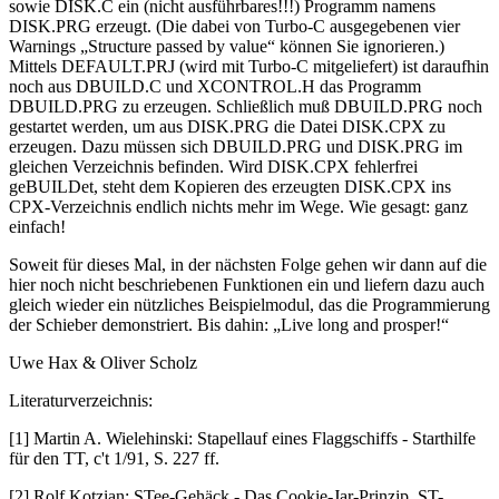
sowie DISK.C ein (nicht ausführbares!!!) Programm namens
DISK.PRG erzeugt. (Die dabei von Turbo-C ausgegebenen vier
Warnings „Structure passed by value“ können Sie ignorieren.)
Mittels DEFAULT.PRJ (wird mit Turbo-C mitgeliefert) ist daraufhin
noch aus DBUILD.C und XCONTROL.H das Programm
DBUILD.PRG zu erzeugen. Schließlich muß DBUILD.PRG noch
gestartet werden, um aus DISK.PRG die Datei DISK.CPX zu
erzeugen. Dazu müssen sich DBUILD.PRG und DISK.PRG im
gleichen Verzeichnis befinden. Wird DISK.CPX fehlerfrei
geBUILDet, steht dem Kopieren des erzeugten DISK.CPX ins
CPX-Verzeichnis endlich nichts mehr im Wege. Wie gesagt: ganz
einfach!
Soweit für dieses Mal, in der nächsten Folge gehen wir dann auf die
hier noch nicht beschriebenen Funktionen ein und liefern dazu auch
gleich wieder ein nützliches Beispielmodul, das die Programmierung
der Schieber demonstriert. Bis dahin: „Live long and prosper!“
Uwe Hax & Oliver Scholz
Literaturverzeichnis:
[1] Martin A. Wielehinski: Stapellauf eines Flaggschiffs - Starthilfe
für den TT, c't 1/91, S. 227 ff.
[2] Rolf Kotzian: STee-Gehäck - Das Cookie-Jar-Prinzip, ST-