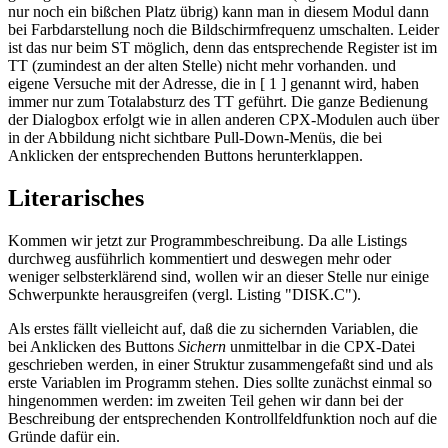
nur noch ein bißchen Platz übrig) kann man in diesem Modul dann
bei Farbdarstellung noch die Bildschirmfrequenz umschalten. Leider
ist das nur beim ST möglich, denn das entsprechende Register ist im
TT (zumindest an der alten Stelle) nicht mehr vorhanden. und
eigene Versuche mit der Adresse, die in [ 1 ] genannt wird, haben
immer nur zum Totalabsturz des TT geführt. Die ganze Bedienung
der Dialogbox erfolgt wie in allen anderen CPX-Modulen auch über
in der Abbildung nicht sichtbare Pull-Down-Menüs, die bei
Anklicken der entsprechenden Buttons herunterklappen.
Literarisches
Kommen wir jetzt zur Programmbeschreibung. Da alle Listings
durchweg ausführlich kommentiert und deswegen mehr oder
weniger selbsterklärend sind, wollen wir an dieser Stelle nur einige
Schwerpunkte herausgreifen (vergl. Listing "DISK.C").
Als erstes fällt vielleicht auf, daß die zu sichernden Variablen, die
bei Anklicken des Buttons
Sichern
unmittelbar in die CPX-Datei
geschrieben werden, in einer Struktur zusammengefaßt sind und als
erste Variablen im Programm stehen. Dies sollte zunächst einmal so
hingenommen werden: im zweiten Teil gehen wir dann bei der
Beschreibung der entsprechenden Kontrollfeldfunktion noch auf die
Gründe dafür ein.