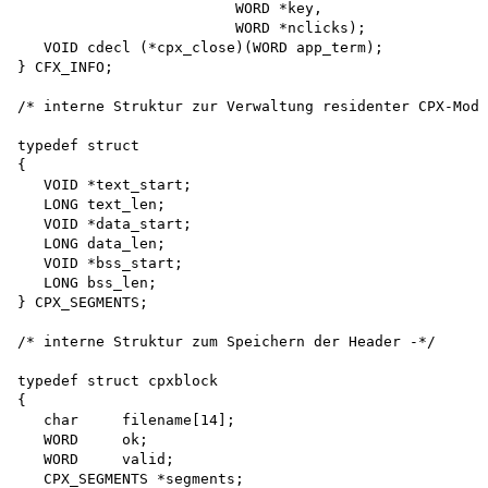
                         WORD *key,

                         WORD *nclicks);

   VOID cdecl (*cpx_close)(WORD app_term);

} CFX_INFO;

/* interne Struktur zur Verwaltung residenter CPX-Modu
typedef struct

{

   VOID *text_start;

   LONG text_len;

   VOID *data_start;

   LONG data_len;

   VOID *bss_start;

   LONG bss_len;

} CPX_SEGMENTS;

/* interne Struktur zum Speichern der Header -*/

typedef struct cpxblock

{

   char     filename[14];

   WORD     ok;

   WORD     valid;

   CPX_SEGMENTS *segments;
