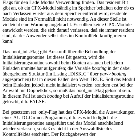
Flags für den Lade-Modus Verwendung finden. Das resident-Bit
gibt an, ob ein CPX-Modul ständig im Speicher behalten oder ob es
nach Verlassen wieder aus dem Speicher entfernt wird; residente
Module sind im Normalfall nicht notwendig. An dieser Stelle ist
vielleicht eine Warnung angebracht: Es sollten keine CPX-Module
entwickelt werden, die sich darauf verlassen, daß sie immer resident
sind, da der Anwender selbst dies im Kontrollfeld konfigurieren
kann!
Das boot_init-Flag gibt Auskunft über die Behandlung der
Initialisierungsroutine. Ist dieses Bit gesetzt, wird die
Initialisierungsroutine sowohl beim Booten als auch bei jedem
Einladen unmittelbar aufgerufen; die Variable
booting
in der dabei
übergebenen Struktur (im Listing „DISK.C“ über
par->booting
angesprochen) hat in diesen Fällen den Wert TRUE. Soll das Modul
beim Einladen jedoch nicht initialisiert werden, sondern erst bei der
Anwahl mit Doppelklick, so muß das boot_init-Flag gelöscht sein.
In diesem Fall ist auch
booting
bei Aufruf der Initialisierungsroutine
gelöscht, d.h. FALSE.
Bei gesetztem set_only-Flag hat das CPX-Modul die Auswirkungen
eines AUTO-Ordner-Programms, d.h. es wird lediglich die
Initialisierungsroutine ausgeführt und das Modul anschließend
wieder verlassen, so daß es nicht in der Auswahlliste des
Kontrollfeldes erscheint. Der Rückgabewert der