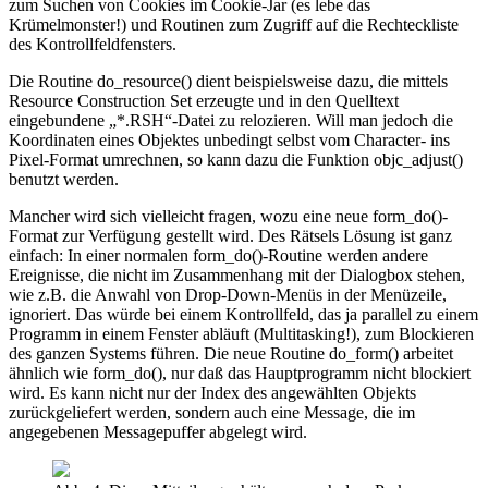
zum Suchen von Cookies im Cookie-Jar (es lebe das
Krümelmonster!) und Routinen zum Zugriff auf die Rechteckliste
des Kontrollfeldfensters.
Die Routine do_resource() dient beispielsweise dazu, die mittels
Resource Construction Set erzeugte und in den Quelltext
eingebundene „*.RSH“-Datei zu relozieren. Will man jedoch die
Koordinaten eines Objektes unbedingt selbst vom Character- ins
Pixel-Format umrechnen, so kann dazu die Funktion objc_adjust()
benutzt werden.
Mancher wird sich vielleicht fragen, wozu eine neue form_do()-
Format zur Verfügung gestellt wird. Des Rätsels Lösung ist ganz
einfach: In einer normalen form_do()-Routine werden andere
Ereignisse, die nicht im Zusammenhang mit der Dialogbox stehen,
wie z.B. die Anwahl von Drop-Down-Menüs in der Menüzeile,
ignoriert. Das würde bei einem Kontrollfeld, das ja parallel zu einem
Programm in einem Fenster abläuft (Multitasking!), zum Blockieren
des ganzen Systems führen. Die neue Routine do_form() arbeitet
ähnlich wie form_do(), nur daß das Hauptprogramm nicht blockiert
wird. Es kann nicht nur der Index des angewählten Objekts
zurückgeliefert werden, sondern auch eine Message, die im
angegebenen Messagepuffer abgelegt wird.