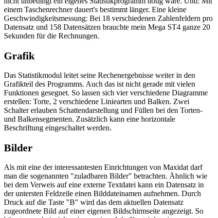
nicht unbedingt ein eigenes Statistikprogramm nötig wäre. Und: Mit
einem Taschenrechner dauert's bestimmt länger. Eine kleine
Geschwindigkeitsmessung: Bei 18 verschiedenen Zahlenfeldern pro
Datensatz und 158 Datensätzen brauchte mein Mega ST4 ganze 20
Sekunden für die Rechnungen.
Grafik
Das Statistikmodul leitet seine Rechenergebnisse weiter in den
Grafikteil des Programms. Auch das ist nicht gerade mit vielen
Funktionen gesegnet. So lassen sich vier verschiedene Diagramme
erstellen: Torte, 2 verschiedene Liniearten und Balken. Zwei
Schalter erlauben Schattendarstellung und Füllen bei den Torten-
und Balkensegmenten. Zusätzlich kann eine horizontale
Beschriftung eingeschaltet werden.
Bilder
Als mit eine der interessantesten Einrichtungen von Maxidat darf
man die sogenannten "zuladbaren Bilder" betrachten. Ähnlich wie
bei dem Verweis auf eine externe Textdatei kann ein Datensatz in
der untersten Feldzeile einen Bilddateinamen aufnehmen. Durch
Druck auf die Taste "B" wird das dem aktuellen Datensatz
zugeordnete Bild auf einer eigenen Bildschirmseite angezeigt. So