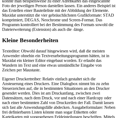
könnte man beispielsweise zu einer Adreßkartei das eingescannte
Foto der jeweiligen Person darstellen lassen. Ein anderes Beispiel ist
das Erstellen einer Bauteileliste mit der Abbildung der Elemente.
Maxidat unterstützt die vier gebräuchlichsten Grafikformate: STAD
komprimiert, DEGAS, Neochrome und Screen-Format. Das
Programm kontrolliert bei der Bestimmung des Formats sowohl die
Dateierweiterung (Extension) als auch die -länge.
Kleine Besonderheiten
Texteditor: Obwohl darauf hingewiesen wird, daß die meisten
Anwender ohnehin ein Textverarbeitungsprogramm hätten, ist in
Maxidat ein kleiner Editor eingebaut worden. Er erlaubt das
Wandern im Text und eine etwas umständliche Eingabe von
Zeichen per Maustaste.
Eigener Druckertreiber: Relativ einfach gestaltet sich die
Ansteuerung eines Druckers. Eine Dialogbox nimmt bis zu zehn
Steuerzeichen auf, die in bestimmten Situationen an den Drucker
gesendet werden. Dies ist am Druckanfang, zwischen zwei
Datensätzen, nach dem Druck, vor und nach einer Hardcopy oder
nach einer bestimmten Zahl von Druckzeilen der Fall. Damit lassen
sich fast alle Anwendungsfälle abdecken. Ausgabeformulare: Neben
frei definierbaren Listen könnte man sogar Etiketten oder
Karteikarten mit vorgegebenen Feldeinteilungen beschriften. Mittels