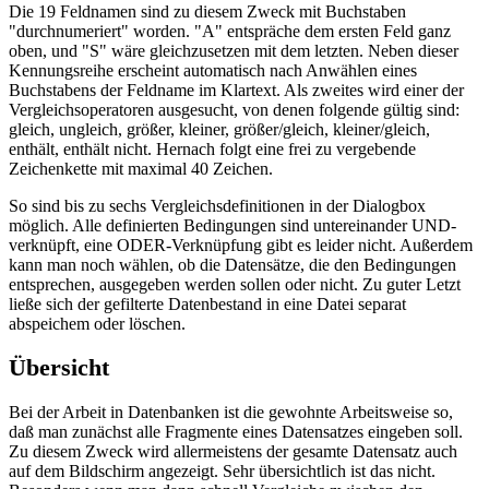
Die 19 Feldnamen sind zu diesem Zweck mit Buchstaben
"durchnumeriert" worden. "A" entspräche dem ersten Feld ganz
oben, und "S" wäre gleichzusetzen mit dem letzten. Neben dieser
Kennungsreihe erscheint automatisch nach Anwählen eines
Buchstabens der Feldname im Klartext. Als zweites wird einer der
Vergleichsoperatoren ausgesucht, von denen folgende gültig sind:
gleich, ungleich, größer, kleiner, größer/gleich, kleiner/gleich,
enthält, enthält nicht. Hernach folgt eine frei zu vergebende
Zeichenkette mit maximal 40 Zeichen.
So sind bis zu sechs Vergleichsdefinitionen in der Dialogbox
möglich. Alle definierten Bedingungen sind untereinander UND-
verknüpft, eine ODER-Verknüpfung gibt es leider nicht. Außerdem
kann man noch wählen, ob die Datensätze, die den Bedingungen
entsprechen, ausgegeben werden sollen oder nicht. Zu guter Letzt
ließe sich der gefilterte Datenbestand in eine Datei separat
abspeichem oder löschen.
Übersicht
Bei der Arbeit in Datenbanken ist die gewohnte Arbeitsweise so,
daß man zunächst alle Fragmente eines Datensatzes eingeben soll.
Zu diesem Zweck wird allermeistens der gesamte Datensatz auch
auf dem Bildschirm angezeigt. Sehr übersichtlich ist das nicht.