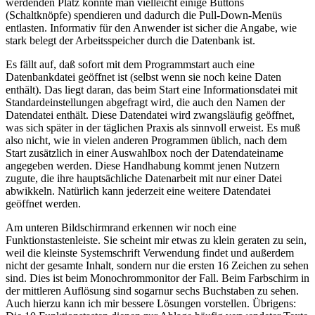
werdenden Platz könnte man vielleicht einige Buttons
(Schaltknöpfe) spendieren und dadurch die Pull-Down-Menüs
entlasten. Informativ für den Anwender ist sicher die Angabe, wie
stark belegt der Arbeitsspeicher durch die Datenbank ist.
Es fällt auf, daß sofort mit dem Programmstart auch eine
Datenbankdatei geöffnet ist (selbst wenn sie noch keine Daten
enthält). Das liegt daran, das beim Start eine Informationsdatei mit
Standardeinstellungen abgefragt wird, die auch den Namen der
Datendatei enthält. Diese Datendatei wird zwangsläufig geöffnet,
was sich später in der täglichen Praxis als sinnvoll erweist. Es muß
also nicht, wie in vielen anderen Programmen üblich, nach dem
Start zusätzlich in einer Auswahlbox noch der Datendateiname
angegeben werden. Diese Handhabung kommt jenen Nutzern
zugute, die ihre hauptsächliche Datenarbeit mit nur einer Datei
abwikkeln. Natürlich kann jederzeit eine weitere Datendatei
geöffnet werden.
Am unteren Bildschirmrand erkennen wir noch eine
Funktionstastenleiste. Sie scheint mir etwas zu klein geraten zu sein,
weil die kleinste Systemschrift Verwendung findet und außerdem
nicht der gesamte Inhalt, sondern nur die ersten 16 Zeichen zu sehen
sind. Dies ist beim Monochrommonitor der Fall. Beim Farbschirm in
der mittleren Auflösung sind sogarnur sechs Buchstaben zu sehen.
Auch hierzu kann ich mir bessere Lösungen vorstellen. Übrigens: