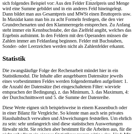
sich folgendes Beispiel vor: Aus den Felder Einzelpreis und Menge
wird eine Summe gebildet und in ein anderes Feld hineingelegt.
Dann bildet man aus Gesamtpreis und MWSt einen Bruttopreis usw.
In Maxidat kann man bis zu acht Formeln festlegen, die den vier
Grundrechenarten und den Klammerregeln entsprechen. Zu Anfang
steht immer ein Kennbuchstabe, der das Zielfeld angibt, welches das
Ergebnis aufnimmt. In den Feldern mit den Operanden müssen die
Zahlen immer am Feldanfang beginnen. Felder mit Buchstaben,
Sonder- oder Leerzeichen werden nicht als Zahlenfelder erkannt.
Statistik
Die zwangsläufige Folge der Rechenarbeit mündet hier in ein
Statistikmodul. Die Inhalte aller ausgebbaren Datensätze jeweils
eines vorbestimmten Feldes werden folgendermaßen aufgelistet: 1.
die Anzahl der Datensätze (bei eingeschaltetem Filter: wieviele
entsprachen der Bedingung), z. das Minimum, 3. das Maximum, 4:
der Durchschnittswert und 5. die Summe der Datenreihe.
Diese Werte eignen sich beispielsweise in einem Kassenbuch oder
in einer Bilanz für Vergleiche. So könnte man auch sein privates
Haushaltsbuch verwalten und Abweichungen feststellen. Um ehrlich
zu sein: sehr umfangreich sind diese statistischen Auswertungen
fürwahr nicht. Sie reichen aber bestimmt für die Arbeiten aus, für die