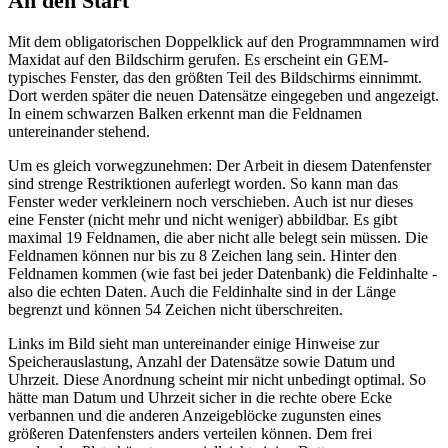
An den Start
Mit dem obligatorischen Doppelklick auf den Programmnamen wird
Maxidat auf den Bildschirm gerufen. Es erscheint ein GEM-
typisches Fenster, das den größten Teil des Bildschirms einnimmt.
Dort werden später die neuen Datensätze eingegeben und angezeigt.
In einem schwarzen Balken erkennt man die Feldnamen
untereinander stehend.
Um es gleich vorwegzunehmen: Der Arbeit in diesem Datenfenster
sind strenge Restriktionen auferlegt worden. So kann man das
Fenster weder verkleinern noch verschieben. Auch ist nur dieses
eine Fenster (nicht mehr und nicht weniger) abbildbar. Es gibt
maximal 19 Feldnamen, die aber nicht alle belegt sein müssen. Die
Feldnamen können nur bis zu 8 Zeichen lang sein. Hinter den
Feldnamen kommen (wie fast bei jeder Datenbank) die Feldinhalte -
also die echten Daten. Auch die Feldinhalte sind in der Länge
begrenzt und können 54 Zeichen nicht überschreiten.
Links im Bild sieht man untereinander einige Hinweise zur
Speicherauslastung, Anzahl der Datensätze sowie Datum und
Uhrzeit. Diese Anordnung scheint mir nicht unbedingt optimal. So
hätte man Datum und Uhrzeit sicher in die rechte obere Ecke
verbannen und die anderen Anzeigeblöcke zugunsten eines
größeren Datenfensters anders verteilen können. Dem frei