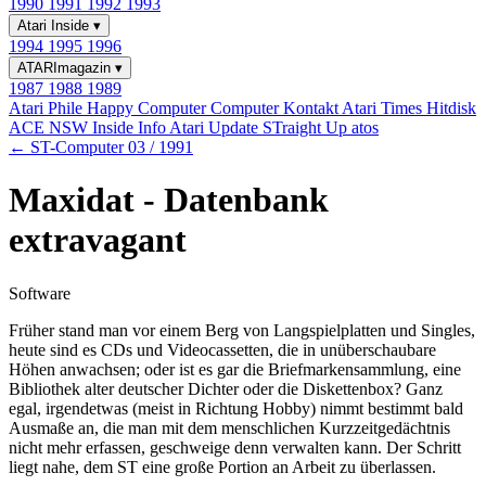
1990
1991
1992
1993
Atari Inside
▾
1994
1995
1996
ATARImagazin
▾
1987
1988
1989
Atari Phile
Happy Computer
Computer Kontakt
Atari Times
Hitdisk
ACE NSW Inside Info
Atari Update
STraight Up
atos
← ST-Computer 03 / 1991
Maxidat - Datenbank
extravagant
Software
Früher stand man vor einem Berg von Langspielplatten und Singles,
heute sind es CDs und Videocassetten, die in unüberschaubare
Höhen anwachsen; oder ist es gar die Briefmarkensammlung, eine
Bibliothek alter deutscher Dichter oder die Diskettenbox? Ganz
egal, irgendetwas (meist in Richtung Hobby) nimmt bestimmt bald
Ausmaße an, die man mit dem menschlichen Kurzzeitgedächtnis
nicht mehr erfassen, geschweige denn verwalten kann. Der Schritt
liegt nahe, dem ST eine große Portion an Arbeit zu überlassen.