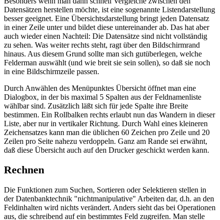
Besonders wenn man dann schnell Vergleiche zwischen den
Datensätzen herstellen möchte, ist eine sogenannte Listendarstellung
besser geeignet. Eine Übersichtsdarstellung bringt jeden Datensatz
in einer Zeile unter und bildet diese untereinander ab. Das hat aber
auch wieder einen Nachteil: Die Datensätze sind nicht vollständig
zu sehen. Was weiter rechts steht, ragt über den Bildschirmrand
hinaus. Aus diesem Grund sollte man sich gutüberlegen, welche
Felderman auswählt (und wie breit sie sein sollen), so daß sie noch
in eine Bildschirmzeile passen.
Durch Anwählen des Menüpunktes Übersicht öffnet man eine
Dialogbox, in der bis maximal 5 Spalten aus der Feldnamenliste
wählbar sind. Zusätzlich läßt sich für jede Spalte ihre Breite
bestimmen. Ein Rollbalken rechts erlaubt nun das Wandern in dieser
Liste, aber nur in vertikaler Richtung. Durch Wahl eines kleineren
Zeichensatzes kann man die üblichen 60 Zeichen pro Zeile und 20
Zeilen pro Seite nahezu verdoppeln. Ganz am Rande sei erwähnt,
daß diese Übersicht auch auf den Drucker geschickt werden kann.
Rechnen
Die Funktionen zum Suchen, Sortieren oder Selektieren stellen in
der Datenbanktechnik "nichtmanipulative" Arbeiten dar, d.h. an den
Feldinhalten wird nichts verändert. Anders sieht das bei Operationen
aus, die schreibend auf ein bestimmtes Feld zugreifen. Man stelle