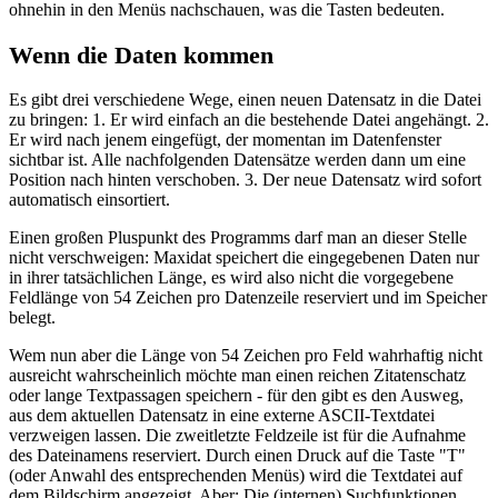
ohnehin in den Menüs nachschauen, was die Tasten bedeuten.
Wenn die Daten kommen
Es gibt drei verschiedene Wege, einen neuen Datensatz in die Datei
zu bringen: 1. Er wird einfach an die bestehende Datei angehängt. 2.
Er wird nach jenem eingefügt, der momentan im Datenfenster
sichtbar ist. Alle nachfolgenden Datensätze werden dann um eine
Position nach hinten verschoben. 3. Der neue Datensatz wird sofort
automatisch einsortiert.
Einen großen Pluspunkt des Programms darf man an dieser Stelle
nicht verschweigen: Maxidat speichert die eingegebenen Daten nur
in ihrer tatsächlichen Länge, es wird also nicht die vorgegebene
Feldlänge von 54 Zeichen pro Datenzeile reserviert und im Speicher
belegt.
Wem nun aber die Länge von 54 Zeichen pro Feld wahrhaftig nicht
ausreicht wahrscheinlich möchte man einen reichen Zitatenschatz
oder lange Textpassagen speichern - für den gibt es den Ausweg,
aus dem aktuellen Datensatz in eine externe ASCII-Textdatei
verzweigen lassen. Die zweitletzte Feldzeile ist für die Aufnahme
des Dateinamens reserviert. Durch einen Druck auf die Taste "T"
(oder Anwahl des entsprechenden Menüs) wird die Textdatei auf
dem Bildschirm angezeigt. Aber: Die (internen) Suchfunktionen