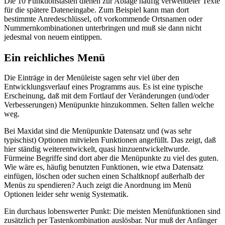
Die 10 Funktionstasten dienen zur Ablage häufig verwendeter Texte
für die spätere Dateneingabe. Zum Beispiel kann man dort
bestimmte Anredeschlüssel, oft vorkommende Ortsnamen oder
Nummernkombinationen unterbringen und muß sie dann nicht
jedesmal von neuem eintippen.
Ein reichliches Menü
Die Einträge in der Menüleiste sagen sehr viel über den
Entwicklungsverlauf eines Programms aus. Es ist eine typische
Erscheinung, daß mit dem Fortlauf der Veränderungen (und/oder
Verbesserungen) Menüpunkte hinzukommen. Selten fallen welche
weg.
Bei Maxidat sind die Menüpunkte Datensatz und (was sehr
typischist) Optionen mitvielen Funktionen angefüllt. Das zeigt, daß
hier ständig weiterentwickelt, quasi hinzuentwickeltwurde.
Fürmeine Begriffe sind dort aber die Menüpunkte zu viel des guten.
Wie wäre es, häufig benutzten Funktionen, wie etwa Datensatz
einfügen, löschen oder suchen einen Schaltknopf außerhalb der
Menüs zu spendieren? Auch zeigt die Anordnung im Menü
Optionen leider sehr wenig Systematik.
Ein durchaus lobenswerter Punkt: Die meisten Menüfunktionen sind
zusätzlich per Tastenkombination auslösbar. Nur muß der Anfänger