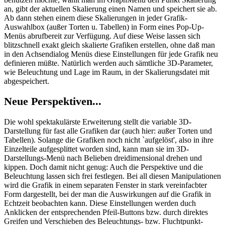
an, gibt der aktuellen Skalierung einen Namen und speichert sie ab.
Ab dann stehen einem diese Skalierungen in jeder Grafik-
Auswahlbox (außer Torten u. Tabellen) in Form eines Pop-Up-
Menüs abrufbereit zur Verfügung. Auf diese Weise lassen sich
blitzschnell exakt gleich skalierte Grafiken erstellen, ohne daß man
in den Achsendialog Menüs diese Einstellungen für jede Grafik neu
definieren müßte. Natürlich werden auch sämtliche 3D-Parameter,
wie Beleuchtung und Lage im Raum, in der Skalierungsdatei mit
abgespeichert.
Neue Perspektiven...
Die wohl spektakulärste Erweiterung stellt die variable 3D-
Darstellung für fast alle Grafiken dar (auch hier: außer Torten und
Tabellen). Solange die Grafiken noch nicht `aufgelöst', also in ihre
Einzelteile aufgesplittet worden sind, kann man sie im 3D-
Darstellungs-Menü nach Belieben dreidimensional drehen und
kippen. Doch damit nicht genug: Auch die Perspektive und die
Beleuchtung lassen sich frei festlegen. Bei all diesen Manipulationen
wird die Grafik in einem separaten Fenster in stark vereinfacbter
Form dargestellt, bei der man die Auswirkungen auf die Grafik in
Echtzeit beobachten kann. Diese Einstellungen werden duch
Anklicken der entsprechenden Pfeil-Buttons bzw. durch direktes
Greifen und Verschieben des Beleuchtungs- bzw. Fluchtpunkt-