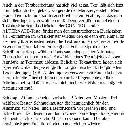
Auch in der Textbearbeitung hat sich viel getan. Text läßt sich jetzt
unmittelbar dort eingeben, wo gerade der Mauszeiger steht. Man
braucht einfach nur 'draufloszuschreiben'; ein Feature, an das man
sich allerdings erst gewöhnen muß. Denn vergißt man bei einem
Tastatur-Shortcut das Drücken der CONTROL- oder
ALTERNATE-Taste, findet man den entsprechenden Buchstaben
als Textrahmen im Grafikfenster wieder, den es dann erst einmal zu
löschen gilt. Ansonsten haben die Textfunktionen weitere sinnvolle
Erweiterungen erfahren: So zeigt das Feld Textprobe eine
Schriftprobe des gewählten Fonts samt eingestellter Attribute.
Ebenso kann man nun nach Anwählen eines Textobjektes dessen
Attribute im Textmenü ablesen. Beliebige Textattribute lassen sich
`sperren', wobei der jeweilige Button grau erscheint. Bei globalen
Textänderungen (z.B. Änderung des verwendeten Fonts) behalten
hierduch fette Überschriften oder kursive Legendentexte ihre
Attribute bei, so daß man diese nicht mehr wie bisher nachträglich
restaurieren muß.
SciGraph 2.0 unterscheidet zwischen 3 Arten von Mustern: frei
wählbare Raster, Schmuckmuster, die hauptächlich für den
Ausdruck auf Nadel- und Laserdruckern vorgesehen sind, und
Schraffuren, bei denen man durch Übereinanderlegen transparenter
Elemente auch zusätzliche Muster erzeugen kann. Die oben
erwähnte Sperr-Funktion findet man auch hier wieder.