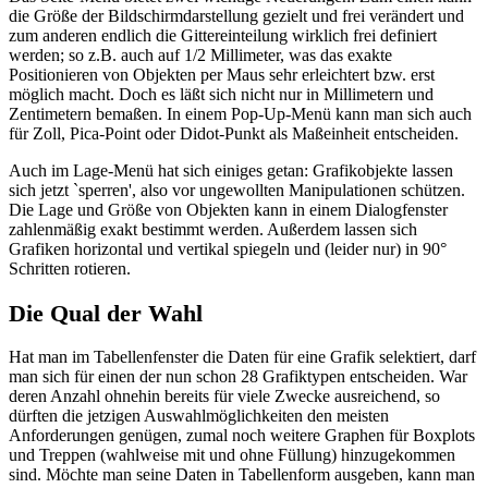
die Größe der Bildschirmdarstellung gezielt und frei verändert und
zum anderen endlich die Gittereinteilung wirklich frei definiert
werden; so z.B. auch auf 1/2 Millimeter, was das exakte
Positionieren von Objekten per Maus sehr erleichtert bzw. erst
möglich macht. Doch es läßt sich nicht nur in Millimetern und
Zentimetern bemaßen. In einem Pop-Up-Menü kann man sich auch
für Zoll, Pica-Point oder Didot-Punkt als Maßeinheit entscheiden.
Auch im Lage-Menü hat sich einiges getan: Grafikobjekte lassen
sich jetzt `sperren', also vor ungewollten Manipulationen schützen.
Die Lage und Größe von Objekten kann in einem Dialogfenster
zahlenmäßig exakt bestimmt werden. Außerdem lassen sich
Grafiken horizontal und vertikal spiegeln und (leider nur) in 90°
Schritten rotieren.
Die Qual der Wahl
Hat man im Tabellenfenster die Daten für eine Grafik selektiert, darf
man sich für einen der nun schon 28 Grafiktypen entscheiden. War
deren Anzahl ohnehin bereits für viele Zwecke ausreichend, so
dürften die jetzigen Auswahlmöglichkeiten den meisten
Anforderungen genügen, zumal noch weitere Graphen für Boxplots
und Treppen (wahlweise mit und ohne Füllung) hinzugekommen
sind. Möchte man seine Daten in Tabellenform ausgeben, kann man