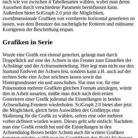
nach wie vor zwischen 4 Tabellenarten wählen, wobei man deren
Aussehen durch verschiedene Parameter beeinflussen kann.
Außerdem bietet SciGraph 2.0 jetzt die Möglichkeit,
zweidimensionale Grafiken von vornherein horizontal generieren zu
lassen, was dem Benutzer das nachträgliche Rotieren und mühsame
Korrigieren der Beschriftung erspart.
Grafiken in Serie
Wurde eine Grafik erst einmal generiert, gelangt man durch
Doppelklick auf eine der Achsen in das Fenster zum Einstellen der
Achslänge und der Achsenunterteilung. Hier legt man nicht nur den
Startund Endwert der Achsen fest, sondern kann z.B. auch auf der
rechten Seite eine Achse zeichnen lassen sowie das
Hintergrundraster ein und ausschalten. Hat man vor, für eine
Präsentation mehrere Grafiken gleichen Formats anzulegen, würde
dies in Arbeit ausarten, müßte man doch nach dem ersten
Generieren einer Grafik jedesmal die Einstellungen in beiden
Achsendialog-Fenstern wiederholen. SciGraph 2.0 bietet aber jetzt
die Möglichkeit, gleich beim Auswählen des Grafiktyps eine
Skalierung für die Grafik zu wählen, sofern eine oder mehrere
vorher definiert worden waren. Dieses geht sehr einfach: Nachdem
man eine Grafik erstellt hat und die Einstellungen in den
Achsendialog-Boxen beider Achsen auch für weitere Grafiken
benutzen möchte, wählt man im GraphMenü den Punkt Skalierung