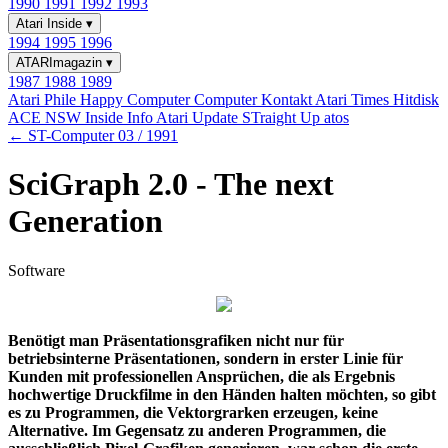
1990
1991
1992
1993
Atari Inside
▾
1994
1995
1996
ATARImagazin
▾
1987
1988
1989
Atari Phile
Happy Computer
Computer Kontakt
Atari Times
Hitdisk
ACE NSW Inside Info
Atari Update
STraight Up
atos
← ST-Computer 03 / 1991
SciGraph 2.0 - The next
Generation
Software
Benötigt man Präsentationsgrafiken nicht nur für
betriebsinterne Präsentationen, sondern in erster Linie für
Kunden mit professionellen Ansprüchen, die als Ergebnis
hochwertige Druckfilme in den Händen halten möchten, so gibt
es zu Programmen, die Vektorgrarken erzeugen, keine
Alternative. Im Gegensatz zu anderen Programmen, die