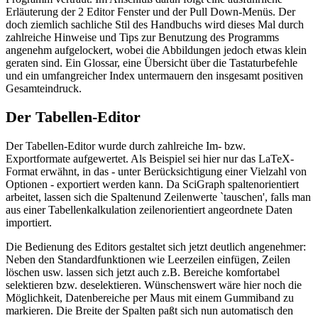
Erläuterung der 2 Editor Fenster und der Pull Down-Menüs. Der
doch ziemlich sachliche Stil des Handbuchs wird dieses Mal durch
zahlreiche Hinweise und Tips zur Benutzung des Programms
angenehm aufgelockert, wobei die Abbildungen jedoch etwas klein
geraten sind. Ein Glossar, eine Übersicht über die Tastaturbefehle
und ein umfangreicher Index untermauern den insgesamt positiven
Gesamteindruck.
Der Tabellen-Editor
Der Tabellen-Editor wurde durch zahlreiche Im- bzw.
Exportformate aufgewertet. Als Beispiel sei hier nur das LaTeX-
Format erwähnt, in das - unter Berücksichtigung einer Vielzahl von
Optionen - exportiert werden kann. Da SciGraph spaltenorientiert
arbeitet, lassen sich die Spaltenund Zeilenwerte `tauschen', falls man
aus einer Tabellenkalkulation zeilenorientiert angeordnete Daten
importiert.
Die Bedienung des Editors gestaltet sich jetzt deutlich angenehmer:
Neben den Standardfunktionen wie Leerzeilen einfügen, Zeilen
löschen usw. lassen sich jetzt auch z.B. Bereiche komfortabel
selektieren bzw. deselektieren. Wünschenswert wäre hier noch die
Möglichkeit, Datenbereiche per Maus mit einem Gummiband zu
markieren. Die Breite der Spalten paßt sich nun automatisch den