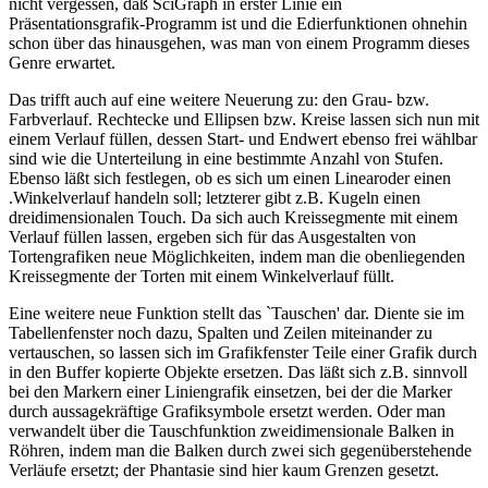
nicht vergessen, daß SciGraph in erster Linie ein
Präsentationsgrafik-Programm ist und die Edierfunktionen ohnehin
schon über das hinausgehen, was man von einem Programm dieses
Genre erwartet.
Das trifft auch auf eine weitere Neuerung zu: den Grau- bzw.
Farbverlauf. Rechtecke und Ellipsen bzw. Kreise lassen sich nun mit
einem Verlauf füllen, dessen Start- und Endwert ebenso frei wählbar
sind wie die Unterteilung in eine bestimmte Anzahl von Stufen.
Ebenso läßt sich festlegen, ob es sich um einen Linearoder einen
.Winkelverlauf handeln soll; letzterer gibt z.B. Kugeln einen
dreidimensionalen Touch. Da sich auch Kreissegmente mit einem
Verlauf füllen lassen, ergeben sich für das Ausgestalten von
Tortengrafiken neue Möglichkeiten, indem man die obenliegenden
Kreissegmente der Torten mit einem Winkelverlauf füllt.
Eine weitere neue Funktion stellt das `Tauschen' dar. Diente sie im
Tabellenfenster noch dazu, Spalten und Zeilen miteinander zu
vertauschen, so lassen sich im Grafikfenster Teile einer Grafik durch
in den Buffer kopierte Objekte ersetzen. Das läßt sich z.B. sinnvoll
bei den Markern einer Liniengrafik einsetzen, bei der die Marker
durch aussagekräftige Grafiksymbole ersetzt werden. Oder man
verwandelt über die Tauschfunktion zweidimensionale Balken in
Röhren, indem man die Balken durch zwei sich gegenüberstehende
Verläufe ersetzt; der Phantasie sind hier kaum Grenzen gesetzt.