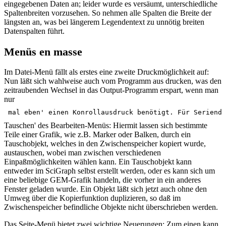
eingegebenen Daten an; leider wurde es versäumt, unterschiedliche
Spaltenbreiten vorzusehen. So nehmen alle Spalten die Breite der
längsten an, was bei längerem Legendentext zu unnötig breiten
Datenspalten führt.
Menüs en masse
Im Datei-Menü fällt als erstes eine zweite Druckmöglichkeit auf:
Nun läßt sich wahlweise auch vom Programm aus drucken, was den
zeitraubenden Wechsel in das Output-Programm erspart, wenn man
nur
mal eben' einen Konrollausdruck benötigt. Für Seriendr
Tauschen' des Bearbeiten-Menüs: Hiermit lassen sich bestimmte
Teile einer Grafik, wie z.B. Marker oder Balken, durch ein
Tauschobjekt, welches in den Zwischenspeicher kopiert wurde,
austauschen, wobei man zwischen verschiedenen
Einpaßmöglichkeiten wählen kann. Ein Tauschobjekt kann
entweder im SciGraph selbst erstellt werden, oder es kann sich um
eine beliebige GEM-Grafik handeln, die vorher in ein anderes
Fenster geladen wurde. Ein Objekt läßt sich jetzt auch ohne den
Umweg über die Kopierfunktion duplizieren, so daß im
Zwischenspeicher befindliche Objekte nicht überschrieben werden.
Das Seite-Menü bietet zwei wichtige Neuerungen: Zum einen kann