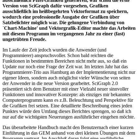
ausschließlich Pixel-Grafiken generieren, war schon die erste
Version von SciGraph dafür vorgesehen, Grafiken
ausschließlich im heißbegehrten Vektorformat zu speichern,
wodurch eine professionelle Ausgabe der Grafiken über
Satzbelichter möglich war. Die gelungene Verbindung von
`Chart-Machine' und Vektorgrafik-Editor machte das Arbeiten
mit diesem Programm im vergangenen Jahr zu einer (fast)
ungetrübten Freude.
Im Laufe der Zeit jedoch wurden die Anwender (und
Programmierer) anspruchsvoller. Schon bald reichten die
Funktionen in bestimmten Bereichen nicht mehr aus, so daß ein
Update nur noch eine Frage der Zeit war. Im letzten Jahr hat das
Programmierer-Trio aus Hamburg an der Implementierung nicht nur
eigener Ideen, sondern auch möglichst vieler Wünsche von seiten
der Anwender in die neue Version gearbeitet. SciGraph 2.0
präsentiert sich dem Benutzer mit einer Vielzahl neuer sinnvoller
Funktionen und innovativer Konzepte: als einziges mir bekanntes
Computerprogramm kann es z.B. Beleuchtung und Perspektive für
die Grafiken frei setzen. Eine detaillierte Beschreibung eines jeden
Punktes würde den Umfang dieses Berichtes sprengen, so daß ich
nur auf die wichtigsten Neuerungen ausführlicher eingehen möchte.
Das überarbeitete Handbuch macht den Benutzernach einer kurzen
Einführung in das GEM anhand von drei kleinen Übungen mit dem
Programm vertraut. Im Anschluß daran folgt eine ausführliche