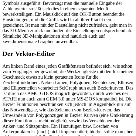
Symbols ausgeführt. Bevorzugt man die manuelle Eingabe der
Zahlenwerte, so läßt sich dies in einem separaten Menü
bewerkstelligen. Ein Mausklick auf den OK-Button beendet die
Einstellungen, und die Grafik wird in all ihrer Pracht neu
gezeichnet. Ist man mit der Darstellung nicht zufrieden, geht man in
das 3D-Menü zurück und ändert die Einstellungen entsprechend ab.
Sämtliche 3D-Manipulationen sind natürlich auch auf
zweidimensionale Graphen anwendbar.
Der Vektor-Editor
Am linken Rand eines jeden Grafikfensters befindet sich, wie schon
vom Vorgänger her gewohnt, die Werkzeugleiste mit den für meinen
Geschmack etwas zu klein geratenen Icons für die
Zeichenfunktionen: Neben Linien, Polygonen, Rechtecken, Ellipsen
und Ellipsenteilen verarbeitet SciGraph nun auch Bezierkurven. Das
ist durch das AMC-GDOS möglich geworden, durch welches der
ATARI nun auch zum GEM 3.0 unter MS-DOS kompatibel ist. Die
Bezier-Funktionen beschränken sich jedoch im Augenblick nur auf
das Notwendigste, wie das Zeichnen von Bezier-Kurven, das
Umwandeln von Polygonzügen in Bezier-Kurven (eine Umkehrung
dieser Funktion ist nicht möglich), sowie das Verschieben der
Anker- und Stützpunkte. Ein Hinzufügen bzw. Löschen von
Ankerpunkten ist (noch) nicht implementiert; hierbei sollte man aber