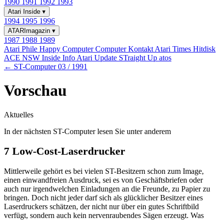
1990
1991
1992
1993
Atari Inside
▾
1994
1995
1996
ATARImagazin
▾
1987
1988
1989
Atari Phile
Happy Computer
Computer Kontakt
Atari Times
Hitdisk
ACE NSW Inside Info
Atari Update
STraight Up
atos
← ST-Computer 03 / 1991
Vorschau
Aktuelles
In der nächsten ST-Computer lesen Sie unter anderem
7 Low-Cost-Laserdrucker
Mittlerweile gehört es bei vielen ST-Besitzern schon zum Image,
einen einwandfreien Ausdruck, sei es von Geschäftsbriefen oder
auch nur irgendwelchen Einladungen an die Freunde, zu Papier zu
bringen. Doch nicht jeder darf sich als glücklicher Besitzer eines
Laserdruckers schätzen, der nicht nur über ein gutes Schriftbild
verfügt, sondern auch kein nervenraubendes Sägen erzeugt. Was