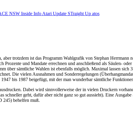
ACE NSW Inside Info
Atari Update
STraight Up
atos
ten, aber trotzdem ist das Programm Wahlgrafik von Stephan Herrmann n
ch Prozente und Mandate errechnen und anschließend als Säulen- oder T
über sämtliche Wahlen ist ebenfalls möglich. Maximal lassen sich 32
hnet. Die vielen Ausnahmen und Sonderregelungen (Überhangmandate, D
1947 bis 1987 beigefügt, mit der man wunderbar sämtliche Funktionen 
ausdrucken. Dabei wird sinnvollerweise der in vielen Druckern vorhan
schneller geht, dafür aber nicht ganz so gut aussieht). Eine Ausgabe a
PD 245) behelfen muß.