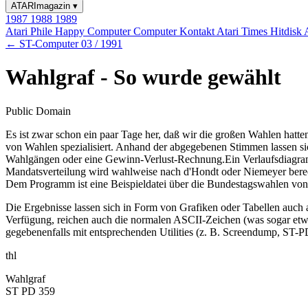
ATARImagazin
▾
1987
1988
1989
Atari Phile
Happy Computer
Computer Kontakt
Atari Times
Hitdisk
← ST-Computer 03 / 1991
Wahlgraf - So wurde gewählt
Public Domain
Es ist zwar schon ein paar Tage her, daß wir die großen Wahlen hat
von Wahlen spezialisiert. Anhand der abgegebenen Stimmen lassen si
Wahlgängen oder eine Gewinn-Verlust-Rechnung.Ein Verlaufsdiagramm 
Mandatsverteilung wird wahlweise nach d'Hondt oder Niemeyer berec
Dem Programm ist eine Beispieldatei über die Bundestagswahlen von 
Die Ergebnisse lassen sich in Form von Grafiken oder Tabellen auch 
Verfügung, reichen auch die normalen ASCII-Zeichen (was sogar etwas 
gegebenenfalls mit entsprechenden Utilities (z. B. Screendump, ST-
thl
Wahlgraf
ST PD 359