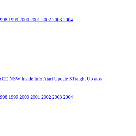
1998
1999
2000
2001
2002
2003
2004
ACE NSW Inside Info
Atari Update
STraight Up
atos
1998
1999
2000
2001
2002
2003
2004