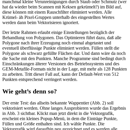
manchmal kleine Verunreinigungen durch Staub oder Schmutz (wer
hat da wieder beim Scannen mit Keksen gekrümelt?) im Bild auf,
diese können mit einem Rauschfilter eliminiert werden. Alle
Krümel- äh Pixel-Gruppen unterhalb des eingestellten Wertes
werden dann beim Vektorisieren ignoriert.
Der letzte Rahmen erlaubt einige Einstellungen bezüglich der
Behandlung von Polygonen. Das Optimieren führt dazu, daß alle
Polygone nach ihrer Erzeugung noch einmal abgetastet und
eventuell überflüssige Punkte eliminiert werden. Füllen stellt die
Polygone als schwarz gefüllte Flächen dar. Und dann wäre da noch
die Sache mit den Punkten. Manche Programme sind bedingt durch
Einschränkungen älterer Versionen des Betriebssystems und des
GEM-Metafile-Formats nicht in der Lage, mit mehr als 128 Punkten
zu arbeiten. Tritt dieser Fall auf, kann der Default-Wert von 512
Punkten entsprechend verringert werden.
Wie geht’s denn so?
Der erste Test: das allseits bekannte Wappentier (Abb. 2) soll
vektorisiert werden. Ohne langes Ausprobieren wurde das Ergebnis
in Abb. 3 sichtbar. Klickt man jetzt direkt in die Vektorgrafik,
erscheint ein kleines Popup-Menü, in dem die Einträge Punkte,
Füllen und Größe enthalten sind. Ich wähle Punkte. Die
Vektorgrafik wird daraufhin neu gezeichnet und es werden alle