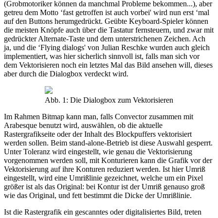
(Grobmotoriker können da manchmal Probleme bekommen...), aber
getreu dem Motto ‘fast getroffen ist auch vorbei' wird nun erst ‘mal
auf den Buttons herumgedrückt. Geübte Keyboard-Spieler können
die meisten Knöpfe auch über die Tastatur fernsteuern, und zwar mit
gedrückter Alternate-Taste und dem unterstrichenen Zeichen. Ach
ja, und die ‘Flying dialogs' von Julian Reschke wurden auch gleich
implementiert, was hier sicherlich sinnvoll ist, falls man sich vor
dem Vektorisieren noch ein letztes Mal das Bild ansehen will, dieses
aber durch die Dialogbox verdeckt wird.
Abb. 1: Die Dialogbox zum Vektorisieren
Im Rahmen Bitmap kann man, falls Convector zusammen mit
Arabesque benutzt wird, auswählen, ob die aktuelle
Rastergrafikseite oder der Inhalt des Blockpuffers vektorisiert
werden sollen. Beim stand-alone-Betrieb ist diese Auswahl gesperrt.
Unter Toleranz wird eingestellt, wie genau die Vektorisierung
vorgenommen werden soll, mit Konturieren kann die Grafik vor der
Vektorisierung auf ihre Konturen reduziert werden. Ist hier Umriß
eingestellt, wird eine Umrißlinie gezeichnet, welche um ein Pixel
größer ist als das Original: bei Kontur ist der Umriß genauso groß
wie das Original, und fett bestimmt die Dicke der Umrißlinie.
Ist die Rastergrafik ein gescanntes oder digitalisiertes Bild, treten