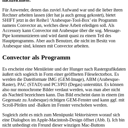
nachzeichnete.
Für Anwender, denen das zuviel Aufwand war und die lieber ihren
Rechner arbeiten lassen (der hat ja auch genug gekostet), bietet
SHIFT jetzt in der Reihe1 'Arabesque-Tool-Box’ ein Programm
namens Convector an, welches diese Arbeit erledigen soll. Als
Accessory kann Convector mit Arabesque über die sog. Message-
Pipe kommunizieren und wird damit quasi zu einem Teil des
Hauptprogramms. Aber auch Benutzer, die nicht im Besitz von
Arabesque sind, können mit Convector arbeiten.
Convector als Programm
Es erscheint eine Menüleiste und der Hunger nach Rastergrafikdaten
äußert sich sogleich in Form einer geöffneten Fileselectorbox. Es
werden die Dateiformate IMG (GEM-Image), ABM (Arabesque-
Raster), PAC (STAD) und PC3/PI3 (Degas) unterstützt. Es können
also nur monochrome Bilder verdaut werden, was man aber nicht
als Nachteil bezeichnen kann. Das Bild erscheint dann in einem (im
Gegensatz zu Arabesque) richtigen GEM-Fenster und kann ggf. mit
Scroll-Pfeilen und -Balken im Fenster verschoben werden.
Sogleich zieht es mich zum Menüpunkt
Vektorisieren
worauf sich
eine Dialogbox im Apple-Macintosh-Design öffnet (Abb. I). Ich bin
nicht unbedingt ein Freund dieser winzigen Mac-Buttons