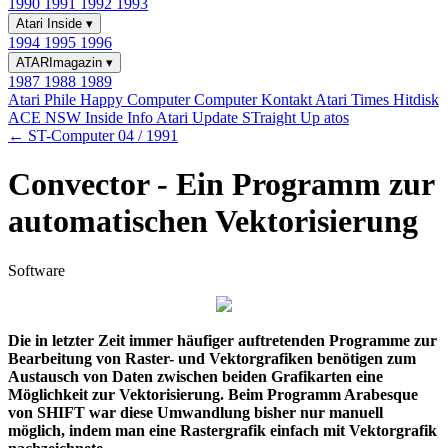
1990
1991
1992
1993
Atari Inside
▾
1994
1995
1996
ATARImagazin
▾
1987
1988
1989
Atari Phile
Happy Computer
Computer Kontakt
Atari Times
Hitdisk
ACE NSW Inside Info
Atari Update
STraight Up
atos
← ST-Computer 04 / 1991
Convector - Ein Programm zur
automatischen Vektorisierung
Software
Die in letzter Zeit immer häufiger auftretenden Programme zur
Bearbeitung von Raster- und Vektorgrafiken benötigen zum
Austausch von Daten zwischen beiden Grafikarten eine
Möglichkeit zur Vektorisierung. Beim Programm Arabesque
von SHIFT war diese Umwandlung bisher nur manuell
möglich, indem man eine Rastergrafik einfach mit Vektorgrafik