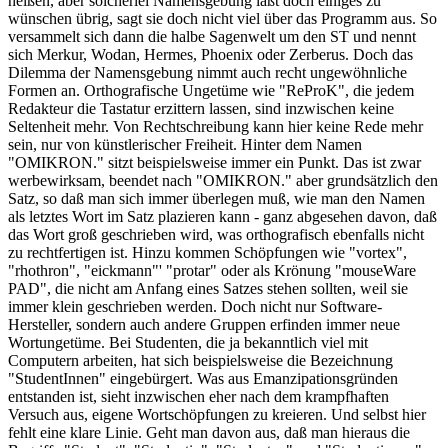
heißen, aber solcherlei Namensgebung läßt doch einiges zu
wünschen übrig, sagt sie doch nicht viel über das Programm aus. So
versammelt sich dann die halbe Sagenwelt um den ST und nennt
sich Merkur, Wodan, Hermes, Phoenix oder Zerberus. Doch das
Dilemma der Namensgebung nimmt auch recht ungewöhnliche
Formen an. Orthografische Ungetüme wie "ReProK", die jedem
Redakteur die Tastatur erzittern lassen, sind inzwischen keine
Seltenheit mehr. Von Rechtschreibung kann hier keine Rede mehr
sein, nur von künstlerischer Freiheit. Hinter dem Namen
"OMIKRON." sitzt beispielsweise immer ein Punkt. Das ist zwar
werbewirksam, beendet nach "OMIKRON." aber grundsätzlich den
Satz, so daß man sich immer überlegen muß, wie man den Namen
als letztes Wort im Satz plazieren kann - ganz abgesehen davon, daß
das Wort groß geschrieben wird, was orthografisch ebenfalls nicht
zu rechtfertigen ist. Hinzu kommen Schöpfungen wie "vortex",
"rhothron", "eickmann"' "protar" oder als Krönung "mouseWare
PAD", die nicht am Anfang eines Satzes stehen sollten, weil sie
immer klein geschrieben werden. Doch nicht nur Software-
Hersteller, sondern auch andere Gruppen erfinden immer neue
Wortungetüme. Bei Studenten, die ja bekanntlich viel mit
Computern arbeiten, hat sich beispielsweise die Bezeichnung
"StudentInnen" eingebürgert. Was aus Emanzipationsgründen
entstanden ist, sieht inzwischen eher nach dem krampfhaften
Versuch aus, eigene Wortschöpfungen zu kreieren. Und selbst hier
fehlt eine klare Linie. Geht man davon aus, daß man hieraus die