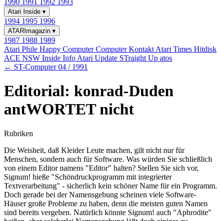
1990
1991
1992
1993
Atari Inside
▾
1994
1995
1996
ATARImagazin
▾
1987
1988
1989
Atari Phile
Happy Computer
Computer Kontakt
Atari Times
Hitdisk
ACE NSW Inside Info
Atari Update
STraight Up
atos
← ST-Computer 04 / 1991
Editorial: konrad-Duden
antWORTET nicht
Rubriken
Die Weisheit, daß Kleider Leute machen, gilt nicht nur für
Menschen, sondern auch für Software. Was würden Sie schließlich
von einem Editor namens "Editor" halten? Stellen Sie sich vor,
Signum! hieße "Schöndruckprogramm mit integrierter
Textverarbeitung" - sicherlich kein schöner Name für ein Programm.
Doch gerade bei der Namensgebung scheinen viele Software-
Häuser große Probleme zu haben, denn die meisten guten Namen
sind bereits vergeben. Natürlich könnte Signum! auch "Aphrodite"