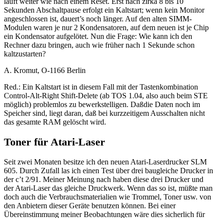
läuft weiter wie nach einem Reset. Erst nach zirka 8 bis 10
Sekunden Abschaltpause erfolgt ein Kaltstart; wenn kein Monitor
angeschlossen ist, dauert’s noch länger. Auf den alten SIMM-
Modulen waren je nur 2 Kondensatoren, auf dem neuen ist je Chip
ein Kondensator aufgelötet. Nun die Frage: Wie kann ich den
Rechner dazu bringen, auch wie früher nach 1 Sekunde schon
kaltzustarten?
A. Kromut, O-1166 Berlin
Red.: Ein Kaltstart ist in diesem Fall mit der Tastenkombination
Control-Alt-Right Shift-Delete (ab TOS 1.04, also auch beim STE
möglich) problemlos zu bewerkstelligen. Daßdie Daten noch im
Speicher sind, liegt daran, daß bei kurzzeitigem Ausschalten nicht
das gesamte RAM gelöscht wird.
Toner für Atari-Laser
Seit zwei Monaten besitze ich den neuen Atari-Laserdrucker SLM
605. Durch Zufall las ich einen Test über drei baugleiche Drucker in
der c’t 2/91. Meiner Meinung nach haben diese drei Drucker und
der Atari-Laser das gleiche Druckwerk. Wenn das so ist, müßte man
doch auch die Verbrauchsmaterialien wie Trommel, Toner usw. von
den Anbietern dieser Geräte benutzen können. Bei einer
Übereinstimmung meiner Beobachtungen wäre dies sicherlich für