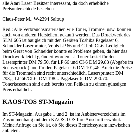
alle Atari-Laser-Besitzer interessant, da doch erhebliche
Preisunterschiede bestehen.
Claus-Peter M., W-2394 Saltrup
Red.: Alle Verbrauchsmaterialien wie Toner, Trommel usw. können
auch von anderen Herstellern gekauft werden. Das Druckwerk des
SLM 605 ist baugleich mit den Geräten Toshiba Pagelaser 6,
Schneider Laserprinter, Vobis LP 66 und C.Itoh CI-6. Lediglich
beim Gerät von Schneider könnte es Probleme geben, da hier das
Druckwerk leicht geändert worden ist. Toner kostet für den
Lasersprinter DM 79.50, für LP 66 und CI-6 DM 29.83 (Abgabe im
Sechserpack ) und für den Pagelaser 6 DM 101,46. Auch die Preise
für die Trommeln sind recht unterschiedlich. Lasersprinter: DM
298,-, LP 66/CI-6: DM 198.-. Pagelaser 6: DM 290.70.
Tonerkassetten sind auch bereits von Pelikan zu einem günstigen
Preis erhältlich.
KAOS-TOS ST-Magazin
Im ST-Magazin, Ausgabe 1 und 2, ist im Anbieterverzeichnis im
Zusammenhang mit dem KAOS-TOS Ihre Anschrift erwähnt.
Meine Anfrage an Sie ist, ob Sie dieses Betriebssystem inzwischen
anbieten.