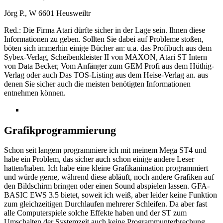
Jörg P., W 6601 Heusweiltr
Red.: Die Firma Atari dürfte sicher in der Lage sein. Ihnen diese
Informationen zu geben. Sollten Sie dabei auf Probleme stoßen,
böten sich immerhin einige Bücher an: u.a. das Profibuch aus dem
Sybex-Verlag, Scheibenkleister II von MAXON, Atari ST Intern
von Data Becker, Vom Anfänger zum GEM Profi aus dem Hüthig-
Verlag oder auch Das TOS-Listing aus dem Heise-Verlag an. aus
denen Sie sicher auch die meisten benötigten Informationen
entnehmen können.
Grafikprogrammierung
Schon seit langem programmiere ich mit meinem Mega ST4 und
habe ein Problem, das sicher auch schon einige andere Leser
hatten/haben. Ich habe eine kleine Grafikanimation programmiert
und würde gerne, während diese abläuft, noch andere Grafiken auf
den Bildschirm bringen oder einen Sound abspielen lassen. GFA-
BASIC EWS 3.5 bietet, soweit ich weiß, aber leider keine Funktion
zum gleichzeitigen Durchlaufen mehrerer Schleifen. Da aber fast
alle Computerspiele solche Effekte haben und der ST zum
Umschalten der Systemzeit auch keine Programmunterbrechung