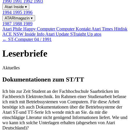
1990
1991
1992
1993
Atari Inside
▾
1994
1995
1996
ATARImagazin
▾
1987
1988
1989
Atari Phile
Happy Computer
Computer Kontakt
Atari Times
Hitdisk
ACE NSW Inside Info
Atari Update
STraight Up
atos
← ST-Computer 04 / 1991
Leserbriefe
Aktuelles
Dokumentationen zum ST/TT
Ich bin zur Zeit Student an der Fachhochschule Saarbrücken im
Fachbereich Elektrotechnik. Im Rahmen einer Studienarbeit befasse
ich mich mit Betriebssystemen von Computern. Für diese Arbeit
benötige ich auch Dokumentationen über die Betriebssysteme der
Atari ST-und TT-Serie Ich wende mich an Sie. da mir die
einschlägige Literatur nicht genügend Informationen liefert. Wie und
wo kann ich solche Unterlagen erhalten (abgesehen von Atari
Deutschland)?