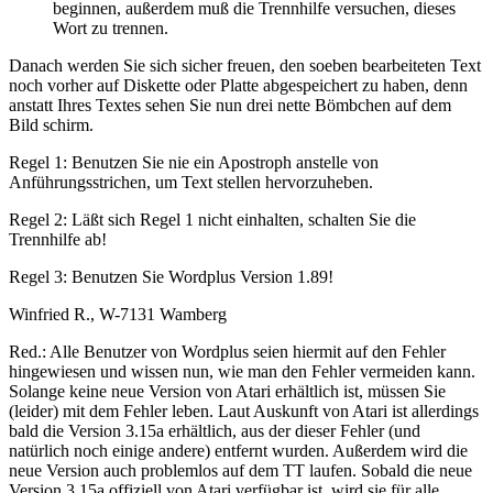
beginnen, außerdem muß die Trennhilfe versuchen, dieses
Wort zu trennen.
Danach werden Sie sich sicher freuen, den soeben bearbeiteten Text
noch vorher auf Diskette oder Platte abgespeichert zu haben, denn
anstatt Ihres Textes sehen Sie nun drei nette Bömbchen auf dem
Bild schirm.
Regel 1: Benutzen Sie nie ein Apostroph anstelle von
Anführungsstrichen, um Text stellen hervorzuheben.
Regel 2: Läßt sich Regel 1 nicht einhalten, schalten Sie die
Trennhilfe ab!
Regel 3: Benutzen Sie Wordplus Version 1.89!
Winfried R., W-7131 Wamberg
Red.: Alle Benutzer von Wordplus seien hiermit auf den Fehler
hingewiesen und wissen nun, wie man den Fehler vermeiden kann.
Solange keine neue Version von Atari erhältlich ist, müssen Sie
(leider) mit dem Fehler leben. Laut Auskunft von Atari ist allerdings
bald die Version 3.15a erhältlich, aus der dieser Fehler (und
natürlich noch einige andere) entfernt wurden. Außerdem wird die
neue Version auch problemlos auf dem TT laufen. Sobald die neue
Version 3.15a offiziell von Atari verfügbar ist, wird sie für alle