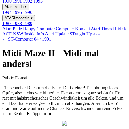
1990
1991
1992
1993
Atari Inside
▾
1994
1995
1996
ATARImagazin
▾
1987
1988
1989
Atari Phile
Happy Computer
Computer Kontakt
Atari Times
Hitdisk
ACE NSW Inside Info
Atari Update
STraight Up
atos
← ST-Computer 04 / 1991
Midi-Maze II - Midi mal
anders!
Public Domain
Ein schneller Blick um die Ecke. Da ist einer! Ein ahnungsloses
Opfer, also nichts wie hinterher. Der andere ist ganz schön fit. Er
rast mit halsbrecherischer Geschwindigkeit um alle Ecken, und um
ein Haar hätte er es geschafft, mich abzuhängen. Aber ich bleib’
dran und warte auf meine Chance. Er verschwindet um eine Ecke,
ich reiße den Knüppel rum.