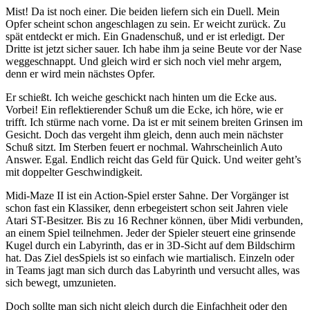
Mist! Da ist noch einer. Die beiden liefern sich ein Duell. Mein
Opfer scheint schon angeschlagen zu sein. Er weicht zurück. Zu
spät entdeckt er mich. Ein Gnadenschuß, und er ist erledigt. Der
Dritte ist jetzt sicher sauer. Ich habe ihm ja seine Beute vor der Nase
weggeschnappt. Und gleich wird er sich noch viel mehr argem,
denn er wird mein nächstes Opfer.
Er schießt. Ich weiche geschickt nach hinten um die Ecke aus.
Vorbei! Ein reflektierender Schuß um die Ecke, ich höre, wie er
trifft. Ich stürme nach vorne. Da ist er mit seinem breiten Grinsen im
Gesicht. Doch das vergeht ihm gleich, denn auch mein nächster
Schuß sitzt. Im Sterben feuert er nochmal. Wahrscheinlich Auto
Answer. Egal. Endlich reicht das Geld für Quick. Und weiter geht’s
mit doppelter Geschwindigkeit.
Midi-Maze II ist ein Action-Spiel erster Sahne. Der Vorgänger ist
schon fast ein Klassiker, denn erbegeistert schon seit Jahren viele
Atari ST-Besitzer. Bis zu 16 Rechner können, über Midi verbunden,
an einem Spiel teilnehmen. Jeder der Spieler steuert eine grinsende
Kugel durch ein Labyrinth, das er in 3D-Sicht auf dem Bildschirm
hat. Das Ziel desSpiels ist so einfach wie martialisch. Einzeln oder
in Teams jagt man sich durch das Labyrinth und versucht alles, was
sich bewegt, umzunieten.
Doch sollte man sich nicht gleich durch die Einfachheit oder den