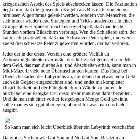
kriegerischen Aspekt des Spiels abschrecken lassen. Die Faszination
liegt darin, daß die grinsenden Kugeln aus Bits nicht von einem
hirnlosen Algorithmus gelenkt werden, sondern von Menschen, die
sich immer wieder neue Strategien und Tricks ausdenken. In einer
Gruppe ab vier Spielern macht es soviel Spaß, daß man leicht
Stunden vordem Bildschirm verbringt. Wen die Schießerei stört, der
kann sich ja vorstellen, daß man Schwarzer Peter spielt, und wem
zuerst drei schwarze Peter zugeworfen wurden, der hat verloren.
Jeder der in der ersten Version eine größere Vielfalt an
Aktionsmöglichkeiten vermißte, der dürfte jetzt getröstet sein. Mit
dem Geld, das man durchs An- und Abschießen erhält, kann man in
Midi-Maze II viele nette Überraschungen kaufen. Das fängt bei
Übersichtskarten des Labyrinths an, auf denen für etwas mehr Geld
auch die Gegner eingezeichnet sind, und endet mit kompletter
Unsichtbarkeit und der Fähigkeit, durch Wände zu laufen. Je
nützlicher eine Fähigkeit ist. desto mehr muß man dafür bezahlen.
Und da man mit einer vorher festgelegten Menge Geld gewinnt,
sollte man es sich gut überlegen, ob und für was man das Geld
ausgibt.
So kann man sich leicht Überblick über ein Labyrinth verschaffen.
Da gibt es Sachen wie Got You und No Got You. Besitzt man