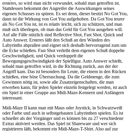
ersteres, so wird man nicht verwundet, sobald man getroffen ist.
Stattdessen bekommt der Angreifer die Auswirkungen seines
eigenen Schusses zu spüren. Es sei denn, dieser besitzt No Got You,
dann ist die Wirkung von Got You aufgehoben. Da Got You teurer
als No Got You ist, ist es relativ leicht, sich zu schützen, und man
muß sich überlegen, ob man das Geld für Got You ausgeben will.
Auf alle Fälle nützlich sind Reflective Shot, Fast Shot, Quick und
Auto Answer. Ersteres läßt den Schuß an den Wänden des
Labyrinths abprallen und eignet sich deshalb hervorragend zum um
die Ecke schießen. Fast Shot verleiht dem eigenen Schuß doppelte
Geschwindigkeit, und Quick verdoppelt die
Bewegungsgeschwindigkeit der Spielfigur. Auto Answer schießt,
sobald man getroffen wird, in die Richtung zurück, aus der der
Angriff kam. Das ist besonders für Leute, die einem in den Rücken
schießen, eine böse Überraschung. Da die Geldmenge, die zum
Gewinnen nötig ist, sowie alle Zusatzeigenschaften, die man
erwerben kann, für jeden Spieler einzeln festgelegt werden, ist auch
ein Spiel in einer Gruppe aus Midi-Maze-Kennern und Anfängern
interessant.
Midi-Maze II kann man mit Maus oder Joystick, in Schwarzweiß
oder Farbe und auch in selbstgebauten Labyrinthen spielen. Es ist
schneller als der Vorgänger und es können bis zu 27 verschiedene
Extras aktiviert werden. Das Spiel ist Shareware und wer sich
registrieren läßt, bekommt ein Midi-Maze-T-Shirt. Also auf zur