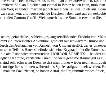
 die verschiedenen Puzzles lösen. Hat man eines überwunden, kommt sc
 limitierte Zahl an Objekten auf einmal in Besitz halten kann, muß ma
tigen Weg zu finden, machen jedoch nur einen Teil des Spiels aus. Bös
zzy zu versenken, und feuerspeiende Drachen haben Lust auf ein gek
ändernden Cartoon-Grafik. Viele unterhaltsame Stunden erwarten Sie. d
 neues, gefährliches, schleimiges, angsteinflößendes Produkt von Mill
ommt ein interessantes Adventure. gespickt mit schwarzem Humor und a
durch das Auftauchen von Armeen von Untoten gestört, der es umgeben
 alten Teil des Hauses befindet sich eine Krypta, in der die Zombies
 die alte Ruhe wiederherzustellen. HORROR ZOMBIES ... hat drei enor
iche Kamine, versteckte Türen und viele geheime Räume gilt es zu e
sind sehr schwer zu lösen, so daß man immer wieder neu nachgrübeln
nd sonstige Items können während des Spieles aufgesammelt werden. Hab
 man ein Fazit ziehen, so haben Astral, die Programmierer des Spiels, 