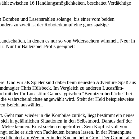
 wählt zwischen 16 Handlungsmöglichkeiten, beschattet Verdächtige
en Bomben und Laserstrahlen solange, bis einer vom beiden
nders zu zweit ist der Roboterkampf eine ganz spaßige
e Landschaften, in denen es nur so von Widersachern wimmelt. Neu: In
! Nur für Ballerspiel-Profis geeignet!
e. Und wir als Spieler sind dabei beim neuesten Adventure-Spaß aus
ndmagier Chris Hülsbeck. Im Vergleich zu anderen Lucasfilm-
nd mit der für Lucasfilm Games typischen "Benutzeroberfläche" bei
 die wahrscheinlichste angewählt wird. Steht der Held beispielsweise
eren Befehl auswählen.
rt. Geht man wieder in die Kombüse zurück, liegt bestimmt ein neues
zt sich in gefährlichen Situationen in den Selbstmord. Daraus darf der
 Melee kennen. Er ist soeben eingetroffen. Sein Kopf ist voll von
, sollte er sich von Fachleuten beraten lassen. In der Piratenpinte
verschüchtert am Weg oder in der Kneipe beim Grog. Der Grund: allen