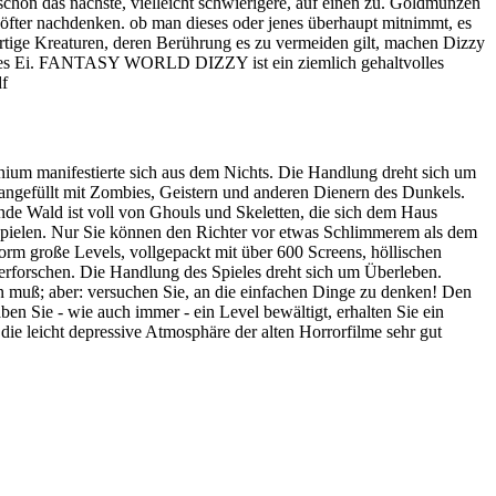
hon das nächste, vielleicht schwierigere, auf einen zu. Goldmünzen
n öfter nachdenken. ob man dieses oder jenes überhaupt mitnimmt, es
artige Kreaturen, deren Berührung es zu vermeiden gilt, machen Dizzy
ochtes Ei. FANTASY WORLD DIZZY ist ein ziemlich gehaltvolles
df
enium manifestierte sich aus dem Nichts. Die Handlung dreht sich um
ngefüllt mit Zombies, Geistern und anderen Dienern des Dunkels.
de Wald ist voll von Ghouls und Skeletten, die sich dem Haus
 spielen. Nur Sie können den Richter vor etwas Schlimmerem als dem
m große Levels, vollgepackt mit über 600 Screens, höllischen
rforschen. Die Handlung des Spieles dreht sich um Überleben.
 muß; aber: versuchen Sie, an die einfachen Dinge zu denken! Den
en Sie - wie auch immer - ein Level bewältigt, erhalten Sie ein
die leicht depressive Atmosphäre der alten Horrorfilme sehr gut