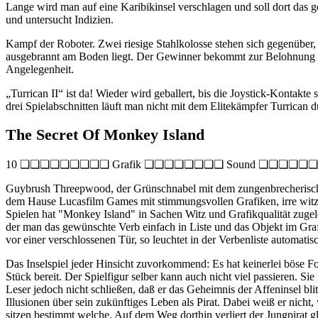
Lange wird man auf eine Karibikinsel verschlagen und soll dort das 
und untersucht Indizien.
Kampf der Roboter. Zwei riesige Stahlkolosse stehen sich gegenüber,
ausgebrannt am Boden liegt. Der Gewinner bekommt zur Belohnung Gel
Angelegenheit.
„Turrican II“ ist da! Wieder wird geballert, bis die Joystick-Kontak
drei Spielabschnitten läuft man nicht mit dem Elitekämpfer Turrican 
The Secret Of Monkey Island
10 ❏❏❏❏❏❏❏❏❏ Grafik ❏❏❏❏❏❏❏❏ Sound ❏❏❏❏❏❏❏❏
Guybrush Threepwood, der Grünschnabel mit dem zungenbrecherischen
dem Hause Lucasfilm Games mit stimmungsvollen Grafiken, irre wit
Spielen hat "Monkey Island" in Sachen Witz und Grafikqualität zugel
der man das gewünschte Verb einfach in Liste und das Objekt im Grafik
vor einer verschlossenen Tür, so leuchtet in der Verbenliste automat
Das Inselspiel jeder Hinsicht zuvorkommend: Es hat keinerlei böse F
Stück bereit. Der Spielfigur selber kann auch nicht viel passieren. Sie
Leser jedoch nicht schließen, daß er das Geheimnis der Affeninsel bli
Illusionen über sein zukünftiges Leben als Pirat. Dabei weiß er nicht
sitzen bestimmt welche. Auf dem Weg dorthin verliert der Jungpirat 