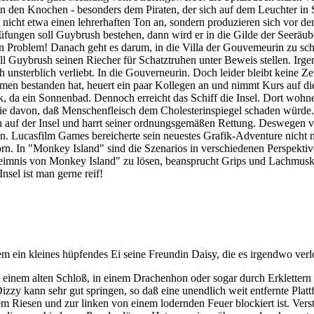
in den Knochen - besonders dem Piraten, der sich auf dem Leuchter in 
nicht etwa einen lehrerhaften Ton an, sondern produzieren sich vor dem 
rüfungen soll Guybrush bestehen, dann wird er in die Gilde der Seer
n Problem! Danach geht es darum, in die Villa der Gouvemeurin zu schl
 soll Guybrush seinen Riecher für Schatztruhen unter Beweis stellen. I
h unsterblich verliebt. In die Gouverneurin. Doch leider bleibt keine 
en bestanden hat, heuert ein paar Kollegen an und nimmt Kurs auf die
nk, da ein Sonnenbad. Dennoch erreicht das Schiff die Insel. Dort woh
ie davon, daß Menschenfleisch dem Cholesterinspiegel schaden würde. A
och auf der Insel und harrt seiner ordnungsgemäßen Rettung. Deswegen 
n. Lucasfilm Games bereicherte sein neuestes Grafik-Adventure nich
rn. In "Monkey Island" sind die Szenarios in verschiedenen Perspektive
eimnis von Monkey Island" zu lösen, beansprucht Grips und Lachmusk
nsel ist man gerne reif!
n kleines hüpfendes Ei seine Freundin Daisy, die es irgendwo verlor
n einem alten Schloß, in einem Drachenhon oder sogar durch Erkletter
zzy kann sehr gut springen, so daß eine unendlich weit entfernte Platt
m Riesen und zur linken von einem lodernden Feuer blockiert ist. Verst