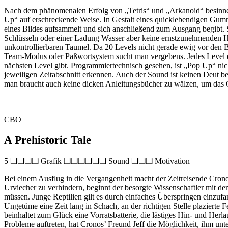
Nach dem phänomenalen Erfolg von „Tetris“ und „Arkanoid“ besinnen s
Up“ auf erschreckende Weise. In Gestalt eines quicklebendigen Gummi
eines Bildes aufsammelt und sich anschließend zum Ausgang begibt. 
Schlüsseln oder einer Ladung Wasser aber keine ernstzunehmenden Hind
unkontrollierbaren Taumel. Da 20 Levels nicht gerade ewig vor den B
Team-Modus oder Paßwortsystem sucht man vergebens. Jedes Level eri
nächsten Level gibt. Programmiertechnisch gesehen, ist „Pop Up“ nic
jeweiligen Zeitabschnitt erkennen. Auch der Sound ist keinen Deut be
man braucht auch keine dicken Anleitungsbücher zu wälzen, um das G
CBO
A Prehistoric Tale
5 ❏❏❏❏ Grafik ❏❏❏❏❏❏ Sound ❏❏❏ Motivation
Bei einem Ausflug in die Vergangenheit macht der Zeitreisende Cronos
Urviecher zu verhindern, beginnt der besorgte Wissenschaftler mit de
müssen. Junge Reptilien gilt es durch einfaches Überspringen einzufa
Ungetüme eine Zeit lang in Schach, an der richtigen Stelle plazierte
beinhaltet zum Glück eine Vorratsbatterie, die lästiges Hin- und Her
Probleme auftreten, hat Cronos’ Freund Jeff die Möglichkeit, ihm un