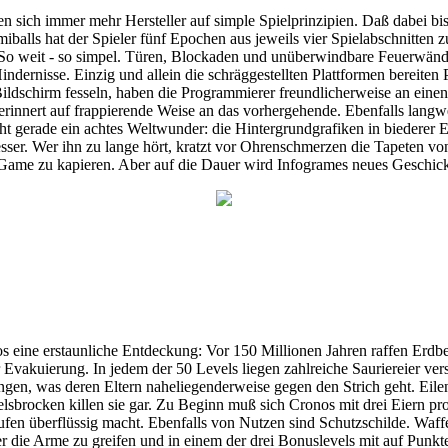
ich immer mehr Hersteller auf simple Spielprinzipien. Daß dabei bish
balls hat der Spieler fünf Epochen aus jeweils vier Spielabschnitten z
So weit - so simpel. Türen, Blockaden und unüberwindbare Feuerwände
ernisse. Einzig und allein die schräggestellten Plattformen bereiten P
ildschirm fesseln, haben die Programmierer freundlicherweise an einen 
nnert auf frappierende Weise an das vorhergehende. Ebenfalls langwe
ht gerade ein achtes Weltwunder: die Hintergrundgrafiken in biederer
sser. Wer ihn zu lange hört, kratzt vor Ohrenschmerzen die Tapeten vo
ame zu kapieren. Aber auf die Dauer wird Infogrames neues Geschickli
 eine erstaunliche Entdeckung: Vor 150 Millionen Jahren raffen Erdbeb
r Evakuierung. In jedem der 50 Levels liegen zahlreiche Sauriereier ve
ngen, was deren Eltern naheliegenderweise gegen den Strich geht. Eile
 Felsbrocken killen sie gar. Zu Beginn muß sich Cronos mit drei Eiern 
laufen überflüssig macht. Ebenfalls von Nutzen sind Schutzschilde. Waf
ter die Arme zu greifen und in einem der drei Bonuslevels mit auf Pun