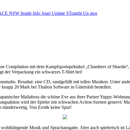
ACE NSW Inside Info
Atari Update
STraight Up
atos
 eine Compilation mit dem Kampfsportspektakel „Chambers of Shaolin“
 der Verpackung ein schwarzes T-Shirt bei!
tudio. Resultat: eine CD, randgefüllt mit tollen Musiken. Unter ande
 knapp 20 Mark bei Thalion Software in Gütersloh bestellen.
japanischer Mafiaboss die schöne Eve aus ihrer Pariser Yuppy-Wohnung 
ungsaktion wird der Spieler mit schwachen Action-Szenen genervt: Mal
ch minderwertig. Von Erotik keine Spur!
wohlklingende Musik und Sprachausgabe. Aber auch spielerisch ist La