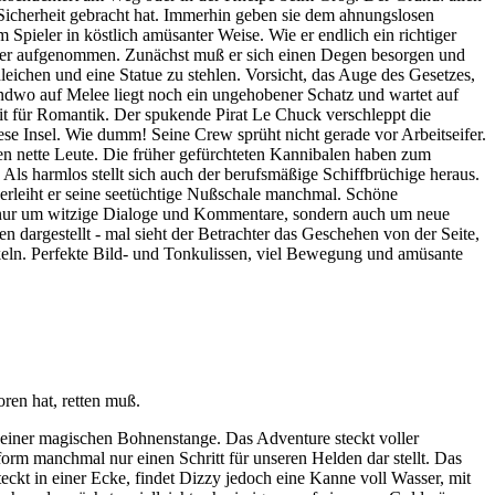
Sicherheit gebracht hat. Immerhin geben sie dem ahnungslosen
Spieler in köstlich amüsanter Weise. Wie er endlich ein richtiger
äuber aufgenommen. Zunächst muß er sich einen Degen besorgen und
eichen und eine Statue zu stehlen. Vorsicht, das Auge des Gesetzes,
rgendwo auf Melee liegt noch ein ungehobener Schatz und wartet auf
Zeit für Romantik. Der spukende Pirat Le Chuck verschleppt die
se Insel. Wie dumm! Seine Crew sprüht nicht gerade vor Arbeitseifer.
nen nette Leute. Die früher gefürchteten Kannibalen haben zum
ls harmlos stellt sich auch der berufsmäßige Schiffbrüchige heraus.
verleiht er seine seetüchtige Nußschale manchmal. Schöne
t nur um witzige Dialoge und Kommentare, sondern auch um neue
n dargestellt - mal sieht der Betrachter das Geschehen von der Seite,
eln. Perfekte Bild- und Tonkulissen, viel Bewegung und amüsante
en hat, retten muß.
n einer magischen Bohnenstange. Das Adventure steckt voller
form manchmal nur einen Schritt für unseren Helden dar stellt. Das
eckt in einer Ecke, findet Dizzy jedoch eine Kanne voll Wasser, mit