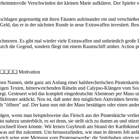
geheimnisvolle Verschwinden der kleinen Marie aufklären. Der Spieler
 schlagen gegenseitig mit ihren Fäusten aufeinander ein und verschieß
d, das er in der nächsten Runde in neue Extrawaffen investiert. Beso
te schmoren. Es gibt mal wieder viele Extrawaffen und unheimlich groß
durch die Gegend, sondern fliegt mit einem Raumschiff umher. Action pur
❏❏ Motivation
 Namen, steht ganz am Anfang einer halsbrecherischen Piratenkarrier
zigen Texten, hirnerweichenden Rätseln und Calypso-Klängen vom Sou
egt. Gesteuert wird das komplett eingedeutschte Abenteuer per Maus u
fenster anklickt. Neu ist, daß unter den möglichen Aktivitäten bereits
isch "öffnen" auf. Der kann nun mit der Maus bestätigen oder einen and
olgen, wenn man beispielsweise das Fleisch aus der Piratenküche verlie
 ist nahezu unsterblich, es sei denn, sie stellt sich zu dumm an und stür
tzschnell lösen könnte. Wir lernen Guybrush am Strand der Karibikinsel
, was auf ihn zukommt. Um herauszufinden, wie man in diesem Job anfängt
gleich seine gute Meinung vom Piratengewerbe: die Spitzbuben sitzen 