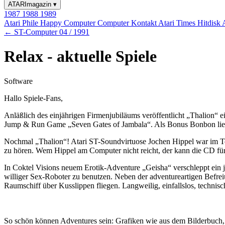
ATARImagazin
▾
1987
1988
1989
Atari Phile
Happy Computer
Computer Kontakt
Atari Times
Hitdisk
← ST-Computer 04 / 1991
Relax - aktuelle Spiele
Software
Hallo Spiele-Fans,
Anläßlich des einjährigen Firmenjubiläums veröffentlicht „Thalion“
Jump & Run Game „Seven Gates of Jambala“. Als Bonus Bonbon liegt
Nochmal „Thalion“! Atari ST-Soundvirtuose Jochen Hippel war im Tons
zu hören. Wem Hippel am Computer nicht reicht, der kann die CD für
In Coktel Visions neuem Erotik-Adventure „Geisha“ verschleppt ein 
williger Sex-Roboter zu benutzen. Neben der adventureartigen Befrei
Raumschiff über Kusslippen fliegen. Langweilig, einfallslos, technis
So schön können Adventures sein: Grafiken wie aus dem Bilderbuch, 