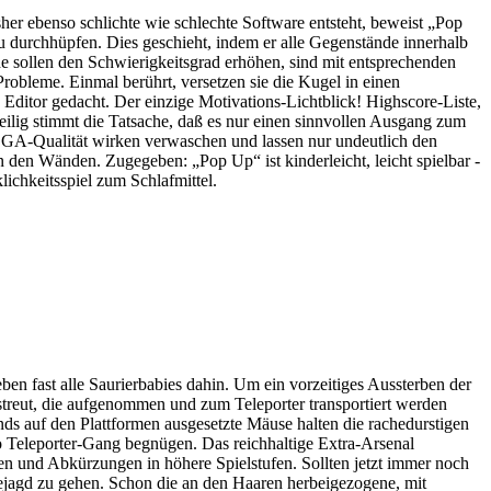
er ebenso schlichte wie schlechte Software entsteht, beweist „Pop
u durchhüpfen. Dies geschieht, indem er alle Gegenstände innerhalb
 sollen den Schwierigkeitsgrad erhöhen, sind mit entsprechenden
robleme. Einmal berührt, versetzen sie die Kugel in einen
Editor gedacht. Der einzige Motivations-Lichtblick! Highscore-Liste,
ilig stimmt die Tatsache, daß es nur einen sinnvollen Ausgang zum
 EGA-Qualität wirken verwaschen und lassen nur undeutlich den
n den Wänden. Zugegeben: „Pop Up“ ist kinderleicht, leicht spielbar -
chkeitsspiel zum Schlafmittel.
en fast alle Saurierbabies dahin. Um ein vorzeitiges Aussterben der
rstreut, die aufgenommen und zum Teleporter transportiert werden
nds auf den Plattformen ausgesetzte Mäuse halten die rachedurstigen
pro Teleporter-Gang begnügen. Das reichhaltige Extra-Arsenal
fen und Abkürzungen in höhere Spielstufen. Sollten jetzt immer noch
ktejagd zu gehen. Schon die an den Haaren herbeigezogene, mit