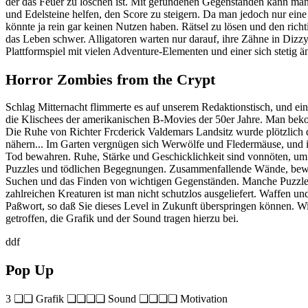
der das Feuer zu löschen ist. Mit gefundenen Gegenständen kann man
und Edelsteine helfen, den Score zu steigern. Da man jedoch nur eine
könnte ja rein gar keinen Nutzen haben. Rätsel zu lösen und den rich
das Leben schwer. Alligatoren warten nur darauf, ihre Zähne in Di
Plattformspiel mit vielen Adventure-Elementen und einer sich stetig 
Horror Zombies from the Crypt
Schlag Mitternacht flimmerte es auf unserem Redaktionstisch, und ein
die Klischees der amerikanischen B-Movies der 50er Jahre. Man bek
Die Ruhe von Richter Frcderick Valdemars Landsitz wurde plötzlich 
nähern... Im Garten vergnügen sich Werwölfe und Fledermäuse, und im
Tod bewahren. Ruhe, Stärke und Geschicklichkeit sind vonnöten, um
Puzzles und tödlichen Begegnungen. Zusammenfallende Wände, bewegl
Suchen und das Finden von wichtigen Gegenständen. Manche Puzzles 
zahlreichen Kreaturen ist man nicht schutzlos ausgeliefert. Waffen u
Paßwort, so daß Sie dieses Level in Zukunft überspringen können. Will
getroffen, die Grafik und der Sound tragen hierzu bei.
ddf
Pop Up
3 ❏❏ Grafik ❏❏❏❏ Sound ❏❏❏❏ Motivation