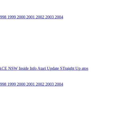
1998
1999
2000
2001
2002
2003
2004
ACE NSW Inside Info
Atari Update
STraight Up
atos
1998
1999
2000
2001
2002
2003
2004