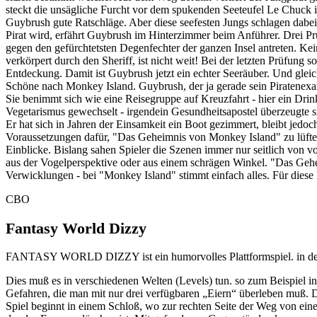
steckt die unsägliche Furcht vor dem spukenden Seeteufel Le Chuck 
Guybrush gute Ratschläge. Aber diese seefesten Jungs schlagen dabei 
Pirat wird, erfährt Guybrush im Hinterzimmer beim Anführer. Drei P
gegen den gefürchtetsten Degenfechter der ganzen Insel antreten. Kei
verkörpert durch den Sheriff, ist nicht weit! Bei der letzten Prüfung
Entdeckung. Damit ist Guybrush jetzt ein echter Seeräuber. Und gleic
Schöne nach Monkey Island. Guybrush, der ja gerade sein Piratenexam
Sie benimmt sich wie eine Reisegruppe auf Kreuzfahrt - hier ein Dri
Vegetarismus gewechselt - irgendein Gesundheitsapostel überzeugte s
Er hat sich in Jahren der Einsamkeit ein Boot gezimmert, bleibt jed
Voraussetzungen dafür, "Das Geheimnis von Monkey Island" zu lüfte
Einblicke. Bislang sahen Spieler die Szenen immer nur seitlich von vo
aus der Vogelperspektive oder aus einem schrägen Winkel. "Das Geh
Verwicklungen - bei "Monkey Island" stimmt einfach alles. Für diese I
CBO
Fantasy World Dizzy
FANTASY WORLD DIZZY ist ein humorvolles Plattformspiel. in dem ei
Dies muß es in verschiedenen Welten (Levels) tun. so zum Beispiel i
Gefahren, die man mit nur drei verfügbaren „Eiern“ überleben muß. Di
Spiel beginnt in einem Schloß, wo zur rechten Seite der Weg von eine