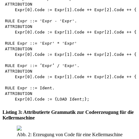
ATTRIBUTION

    Expr[0].Code := Expr[1].Code ++ Expr[2].Code ++ {A
RULE Expr ::= 'Expr - 'Expr'. 

ATTRIBUTION

    Expr[0].Code := Expr[1].Code ++ Expr[2].Code ++ {S
RULE Expr ::= 'Expr' * 'Expr'

ATTRIBUTION

    Expr[0].Code := Expr[1].Code ++ Expr[2].Code ++ {M
RULE Expr ::= ’Expr’ / 'Expr'.

ATTRIBUTION

    Expr[0].Code := Expr[1].Code ++ Expr[2].Code ++ {D
RULE Expr ::= Ident.

ATTRIBUTION

Listing 3: Attributierte Grammatik zur Codeerzeugung für die
Kellermaschine
Abb. 2: Erzeugung von Code für eine Kellermaschine