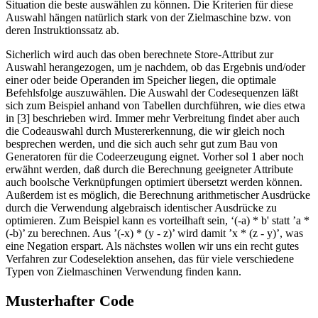
Situation die beste auswählen zu können. Die Kriterien für diese
Auswahl hängen natürlich stark von der Zielmaschine bzw. von
deren Instruktionssatz ab.
Sicherlich wird auch das oben berechnete Store-Attribut zur
Auswahl herangezogen, um je nachdem, ob das Ergebnis und/oder
einer oder beide Operanden im Speicher liegen, die optimale
Befehlsfolge auszuwählen. Die Auswahl der Codesequenzen läßt
sich zum Beispiel anhand von Tabellen durchführen, wie dies etwa
in [3] beschrieben wird. Immer mehr Verbreitung findet aber auch
die Codeauswahl durch Mustererkennung, die wir gleich noch
besprechen werden, und die sich auch sehr gut zum Bau von
Generatoren für die Codeerzeugung eignet. Vorher sol 1 aber noch
erwähnt werden, daß durch die Berechnung geeigneter Attribute
auch boolsche Verknüpfungen optimiert übersetzt werden können.
Außerdem ist es möglich, die Berechnung arithmetischer Ausdrücke
durch die Verwendung algebraisch identischer Ausdrücke zu
optimieren. Zum Beispiel kann es vorteilhaft sein, ‘(-a) * b' statt ’a *
(-b)’ zu berechnen. Aus ’(-x) * (y - z)’ wird damit ’x * (z - y)’, was
eine Negation erspart. Als nächstes wollen wir uns ein recht gutes
Verfahren zur Codeselektion ansehen, das für viele verschiedene
Typen von Zielmaschinen Verwendung finden kann.
Musterhafter Code