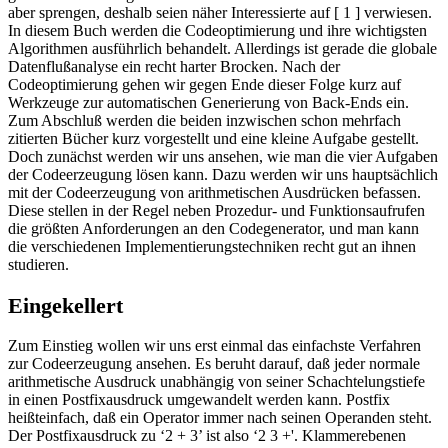
aber sprengen, deshalb seien näher Interessierte auf [ 1 ] verwiesen.
In diesem Buch werden die Codeoptimierung und ihre wichtigsten
Algorithmen ausführlich behandelt. Allerdings ist gerade die globale
Datenflußanalyse ein recht harter Brocken. Nach der
Codeoptimierung gehen wir gegen Ende dieser Folge kurz auf
Werkzeuge zur automatischen Generierung von Back-Ends ein.
Zum Abschluß werden die beiden inzwischen schon mehrfach
zitierten Bücher kurz vorgestellt und eine kleine Aufgabe gestellt.
Doch zunächst werden wir uns ansehen, wie man die vier Aufgaben
der Codeerzeugung lösen kann. Dazu werden wir uns hauptsächlich
mit der Codeerzeugung von arithmetischen Ausdrücken befassen.
Diese stellen in der Regel neben Prozedur- und Funktionsaufrufen
die größten Anforderungen an den Codegenerator, und man kann
die verschiedenen Implementierungstechniken recht gut an ihnen
studieren.
Eingekellert
Zum Einstieg wollen wir uns erst einmal das einfachste Verfahren
zur Codeerzeugung ansehen. Es beruht darauf, daß jeder normale
arithmetische Ausdruck unabhängig von seiner Schachtelungstiefe
in einen Postfixausdruck umgewandelt werden kann. Postfix
heißteinfach, daß ein Operator immer nach seinen Operanden steht.
Der Postfixausdruck zu ‘2 + 3’ ist also ‘2 3 +'. Klammerebenen