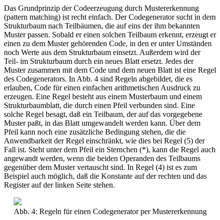
Das Grundprinzip der Codeerzeugung durch Mustererkennung
(pattern matching) ist recht einfach. Der Codegenerator sucht in dem
Strukturbaum nach Teilbäumen, die auf eins der ihm bekannten
Muster passen. Sobald er einen solchen Teilbaum erkennt, erzeugt er
einen zu dem Muster gehörenden Code, in den er unter Umständen
noch Werte aus dem Strukturbaum einsetzt. Außerdem wird der
Teil- im Strukturbaum durch ein neues Blatt ersetzt. Jedes der
Muster zusammen mit dem Code und dem neuen Blatt ist eine Regel
des Codegenerators. In Abb. 4 sind Regeln abgebildet, die es
erlauben, Code für einen einfachen arithmetischen Ausdruck zu
erzeugen. Eine Regel besteht aus einem Musterbaum und einem
Strukturbaumblatt, die durch einen Pfeil verbunden sind. Eine
solche Regel besagt, daß ein Teilbaum, der auf das vorgegebene
Muster paßt, in das Blatt umgewandelt werden kann. Über dem
Pfeil kann noch eine zusätzliche Bedingung stehen, die die
Anwendbarkeit der Regel einschränkt, wie dies bei Regel (5) der
Fall ist. Steht unter dem Pfeil ein Sternchen (*), kann die Regel auch
angewandt werden, wenn die beiden Operanden des Teilbaums
gegenüber dem Muster vertauscht sind. In Regel (4) ist es zum
Beispiel auch möglich, daß die Konstante auf der rechten und das
Register auf der linken Seite stehen.
Abb. 4: Regeln für einen Codegenerator per Mustererkennung