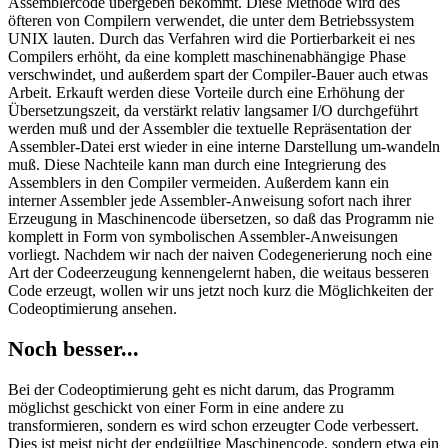
Assemblercode übergeben bekommt. Diese Methode wird des
öfteren von Compilern verwendet, die unter dem Betriebssystem
UNIX lauten. Durch das Verfahren wird die Portierbarkeit ei nes
Compilers erhöht, da eine komplett maschinenabhängige Phase
verschwindet, und außerdem spart der Compiler-Bauer auch etwas
Arbeit. Erkauft werden diese Vorteile durch eine Erhöhung der
Übersetzungszeit, da verstärkt relativ langsamer I/O durchgeführt
werden muß und der Assembler die textuelle Repräsentation der
Assembler-Datei erst wieder in eine interne Darstellung um-wandeln
muß. Diese Nachteile kann man durch eine Integrierung des
Assemblers in den Compiler vermeiden. Außerdem kann ein
interner Assembler jede Assembler-Anweisung sofort nach ihrer
Erzeugung in Maschinencode übersetzen, so daß das Programm nie
komplett in Form von symbolischen Assembler-Anweisungen
vorliegt. Nachdem wir nach der naiven Codegenerierung noch eine
Art der Codeerzeugung kennengelernt haben, die weitaus besseren
Code erzeugt, wollen wir uns jetzt noch kurz die Möglichkeiten der
Codeoptimierung ansehen.
Noch besser...
Bei der Codeoptimierung geht es nicht darum, das Programm
möglichst geschickt von einer Form in eine andere zu
transformieren, sondern es wird schon erzeugter Code verbessert.
Dies ist meist nicht der endgültige Maschinencode, sondern etwa ein