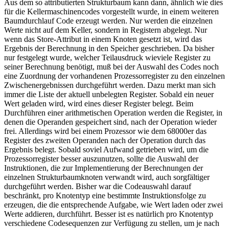
Aus dem so attributierten Strukturbaum kann dann, ähnlich wie dies
für die Kellermaschinencodes vorgestellt wurde, in einem weiteren
Baumdurchlauf Code erzeugt werden. Nur werden die einzelnen
Werte nicht auf dem Keller, sondern in Registern abgelegt. Nur
wenn das Store-Attribut in einem Knoten gesetzt ist, wird das
Ergebnis der Berechnung in den Speicher geschrieben. Da bisher
nur festgelegt wurde, welcher Teilausdruck wieviele Register zu
seiner Berechnung benötigt, muß bei der Auswahl des Codes noch
eine Zuordnung der vorhandenen Prozessorregister zu den einzelnen
Zwischenergebnissen durchgeführt werden. Dazu merkt man sich
immer die Liste der aktuell unbelegten Register. Sobald ein neuer
Wert geladen wird, wird eines dieser Register belegt. Beim
Durchführen einer arithmetischen Operation werden die Register, in
denen die Operanden gespeichert sind, nach der Operation wieder
frei. Allerdings wird bei einem Prozessor wie dem 68000er das
Register des zweiten Operanden nach der Operation durch das
Ergebnis belegt. Sobald soviel Aufwand getrieben wird, um die
Prozessorregister besser auszunutzen, sollte die Auswahl der
Instruktionen, die zur Implementierung der Berechnungen der
einzelnen Strukturbaumknoten verwandt wird, auch sorgfältiger
durchgeführt werden. Bisher war die Codeauswahl darauf
beschränkt, pro Knotentyp eine bestimmte Instruktionsfolge zu
erzeugen, die die entsprechende Aufgabe, wie Wert laden oder zwei
Werte addieren, durchführt. Besser ist es natürlich pro Knotentyp
verschiedene Codesequenzen zur Verfügung zu stellen, um je nach