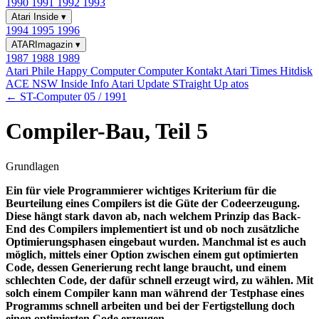
1990
1991
1992
1993
Atari Inside
▾
1994
1995
1996
ATARImagazin
▾
1987
1988
1989
Atari Phile
Happy Computer
Computer Kontakt
Atari Times
Hitdisk
ACE NSW Inside Info
Atari Update
STraight Up
atos
← ST-Computer 05 / 1991
Compiler-Bau, Teil 5
Grundlagen
Ein für viele Programmierer wichtiges Kriterium für die
Beurteilung eines Compilers ist die Güte der Codeerzeugung.
Diese hängt stark davon ab, nach welchem Prinzip das Back-
End des Compilers implementiert ist und ob noch zusätzliche
Optimierungsphasen eingebaut wurden. Manchmal ist es auch
möglich, mittels einer Option zwischen einem gut optimierten
Code, dessen Generierung recht lange braucht, und einem
schlechten Code, der dafür schnell erzeugt wird, zu wählen. Mit
solch einem Compiler kann man während der Testphase eines
Programms schnell arbeiten und bei der Fertigstellung doch
einen optimierten Code erzeugen.