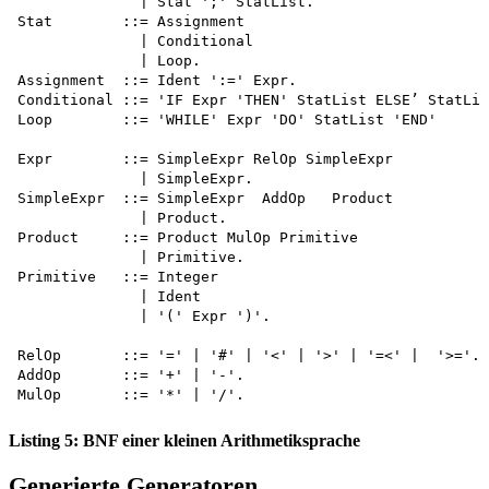
              | Stat ';' StatList.

Stat        ::= Assignment

              | Conditional 

              | Loop.

Assignment  ::= Ident ':=' Expr.

Conditional ::= 'IF Expr 'THEN' StatList ELSE’ StatLis
Loop        ::= 'WHILE' Expr 'DO' StatList 'END'

Expr        ::= SimpleExpr RelOp SimpleExpr

              | SimpleExpr.

SimpleExpr  ::= SimpleExpr  AddOp   Product

              | Product.

Product     ::= Product MulOp Primitive

              | Primitive.

Primitive   ::= Integer

              | Ident

              | '(' Expr ')'.

RelOp       ::= '=' | '#' | '<' | '>' | '=<' |  '>='.

AddOp       ::= '+' | '-'.

Listing 5: BNF einer kleinen Arithmetiksprache
Generierte Generatoren