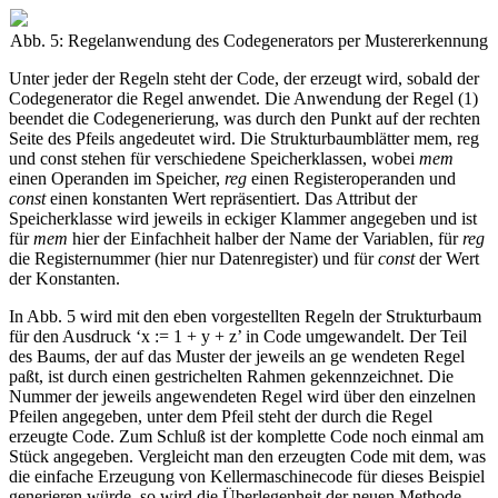
Abb. 5: Regelanwendung des Codegenerators per Mustererkennung
Unter jeder der Regeln steht der Code, der erzeugt wird, sobald der
Codegenerator die Regel anwendet. Die Anwendung der Regel (1)
beendet die Codegenerierung, was durch den Punkt auf der rechten
Seite des Pfeils angedeutet wird. Die Strukturbaumblätter mem, reg
und const stehen für verschiedene Speicherklassen, wobei
mem
einen Operanden im Speicher,
reg
einen Registeroperanden und
const
einen konstanten Wert repräsentiert. Das Attribut der
Speicherklasse wird jeweils in eckiger Klammer angegeben und ist
für
mem
hier der Einfachheit halber der Name der Variablen, für
reg
die Registernummer (hier nur Datenregister) und für
const
der Wert
der Konstanten.
In Abb. 5 wird mit den eben vorgestellten Regeln der Strukturbaum
für den Ausdruck ‘x := 1 + y + z’ in Code umgewandelt. Der Teil
des Baums, der auf das Muster der jeweils an ge wendeten Regel
paßt, ist durch einen gestrichelten Rahmen gekennzeichnet. Die
Nummer der jeweils angewendeten Regel wird über den einzelnen
Pfeilen angegeben, unter dem Pfeil steht der durch die Regel
erzeugte Code. Zum Schluß ist der komplette Code noch einmal am
Stück angegeben. Vergleicht man den erzeugten Code mit dem, was
die einfache Erzeugung von Kellermaschinecode für dieses Beispiel
generieren würde, so wird die Überlegenheit der neuen Methode