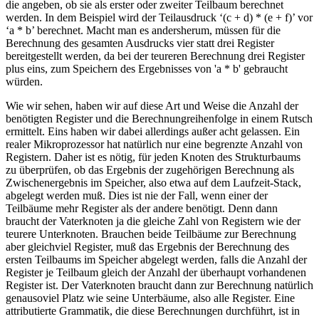
die angeben, ob sie als erster oder zweiter Teilbaum berechnet
werden. In dem Beispiel wird der Teilausdruck ‘(c + d) * (e + f)’ vor
‘a * b’ berechnet. Macht man es andersherum, müssen für die
Berechnung des gesamten Ausdrucks vier statt drei Register
bereitgestellt werden, da bei der teureren Berechnung drei Register
plus eins, zum Speichern des Ergebnisses von 'a * b' gebraucht
würden.
Wie wir sehen, haben wir auf diese Art und Weise die Anzahl der
benötigten Register und die Berechnungreihenfolge in einem Rutsch
ermittelt. Eins haben wir dabei allerdings außer acht gelassen. Ein
realer Mikroprozessor hat natürlich nur eine begrenzte Anzahl von
Registern. Daher ist es nötig, für jeden Knoten des Strukturbaums
zu überprüfen, ob das Ergebnis der zugehörigen Berechnung als
Zwischenergebnis im Speicher, also etwa auf dem Laufzeit-Stack,
abgelegt werden muß. Dies ist nie der Fall, wenn einer der
Teilbäume mehr Register als der andere benötigt. Denn dann
braucht der Vaterknoten ja die gleiche Zahl von Registern wie der
teurere Unterknoten. Brauchen beide Teilbäume zur Berechnung
aber gleichviel Register, muß das Ergebnis der Berechnung des
ersten Teilbaums im Speicher abgelegt werden, falls die Anzahl der
Register je Teilbaum gleich der Anzahl der überhaupt vorhandenen
Register ist. Der Vaterknoten braucht dann zur Berechnung natürlich
genausoviel Platz wie seine Unterbäume, also alle Register. Eine
attributierte Grammatik, die diese Berechnungen durchführt, ist in