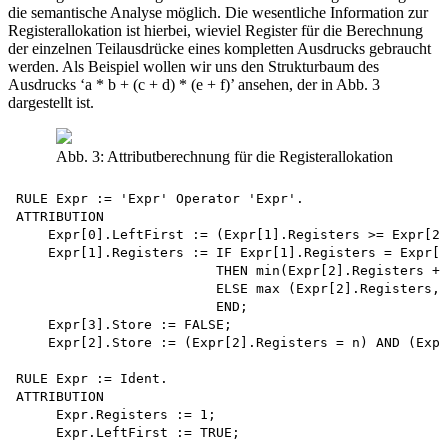
die semantische Analyse möglich. Die wesentliche Information zur
Registerallokation ist hierbei, wieviel Register für die Berechnung
der einzelnen Teilausdrücke eines kompletten Ausdrucks gebraucht
werden. Als Beispiel wollen wir uns den Strukturbaum des
Ausdrucks ‘a * b + (c + d) * (e + f)’ ansehen, der in Abb. 3
dargestellt ist.
Abb. 3: Attributberechnung für die Registerallokation
RULE Expr := 'Expr' Operator 'Expr'.

ATTRIBUTION

    Expr[0].LeftFirst := (Expr[1].Registers >= Expr[2]
    Expr[1].Registers := IF Expr[1].Registers = Expr[2
                         THEN min(Expr[2].Registers + 
                         ELSE max (Expr[2].Registers, 
                         END;

    Expr[3].Store := FALSE;

    Expr[2].Store := (Expr[2].Registers = n) AND (Expr
RULE Expr := Ident.

ATTRIBUTION

     Expr.Registers := 1;
