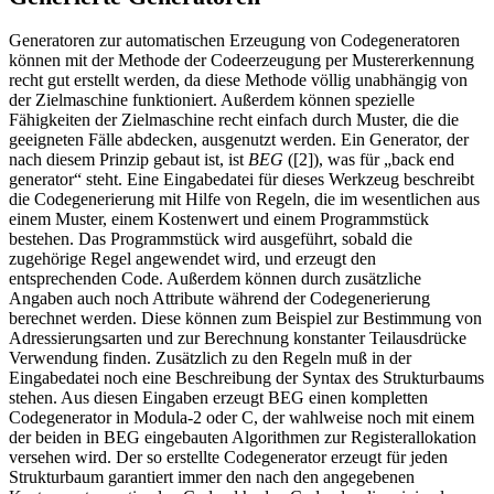
Generatoren zur automatischen Erzeugung von Codegeneratoren
können mit der Methode der Codeerzeugung per Mustererkennung
recht gut erstellt werden, da diese Methode völlig unabhängig von
der Zielmaschine funktioniert. Außerdem können spezielle
Fähigkeiten der Zielmaschine recht einfach durch Muster, die die
geeigneten Fälle abdecken, ausgenutzt werden. Ein Generator, der
nach diesem Prinzip gebaut ist, ist
BEG
([2]), was für „back end
generator“ steht. Eine Eingabedatei für dieses Werkzeug beschreibt
die Codegenerierung mit Hilfe von Regeln, die im wesentlichen aus
einem Muster, einem Kostenwert und einem Programmstück
bestehen. Das Programmstück wird ausgeführt, sobald die
zugehörige Regel angewendet wird, und erzeugt den
entsprechenden Code. Außerdem können durch zusätzliche
Angaben auch noch Attribute während der Codegenerierung
berechnet werden. Diese können zum Beispiel zur Bestimmung von
Adressierungsarten und zur Berechnung konstanter Teilausdrücke
Verwendung finden. Zusätzlich zu den Regeln muß in der
Eingabedatei noch eine Beschreibung der Syntax des Strukturbaums
stehen. Aus diesen Eingaben erzeugt BEG einen kompletten
Codegenerator in Modula-2 oder C, der wahlweise noch mit einem
der beiden in BEG eingebauten Algorithmen zur Registerallokation
versehen wird. Der so erstellte Codegenerator erzeugt für jeden
Strukturbaum garantiert immer den nach den angegebenen