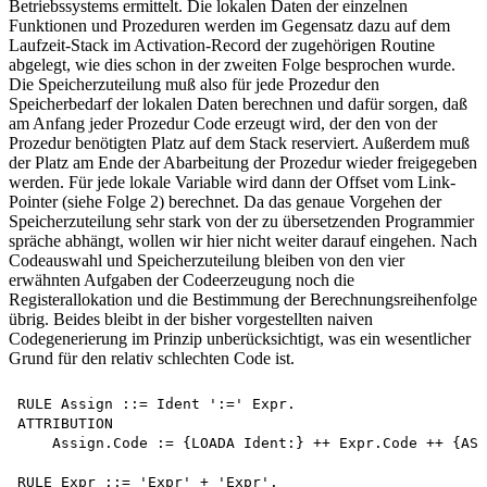
Betriebssystems ermittelt. Die lokalen Daten der einzelnen
Funktionen und Prozeduren werden im Gegensatz dazu auf dem
Laufzeit-Stack im Activation-Record der zugehörigen Routine
abgelegt, wie dies schon in der zweiten Folge besprochen wurde.
Die Speicherzuteilung muß also für jede Prozedur den
Speicherbedarf der lokalen Daten berechnen und dafür sorgen, daß
am Anfang jeder Prozedur Code erzeugt wird, der den von der
Prozedur benötigten Platz auf dem Stack reserviert. Außerdem muß
der Platz am Ende der Abarbeitung der Prozedur wieder freigegeben
werden. Für jede lokale Variable wird dann der Offset vom Link-
Pointer (siehe Folge 2) berechnet. Da das genaue Vorgehen der
Speicherzuteilung sehr stark von der zu übersetzenden Programmier
spräche abhängt, wollen wir hier nicht weiter darauf eingehen. Nach
Codeauswahl und Speicherzuteilung bleiben von den vier
erwähnten Aufgaben der Codeerzeugung noch die
Registerallokation und die Bestimmung der Berechnungsreihenfolge
übrig. Beides bleibt in der bisher vorgestellten naiven
Codegenerierung im Prinzip unberücksichtigt, was ein wesentlicher
Grund für den relativ schlechten Code ist.
RULE Assign ::= Ident ':=' Expr.

ATTRIBUTION

    Assign.Code := {LOADA Ident:} ++ Expr.Code ++ {ASS
RULE Expr ::= 'Expr' + 'Expr'.
