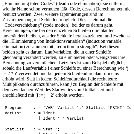
„Eliminierung toten Codes“ (dead-code elimination); sie entfernt,
wie ihr Name schon vermuten läßt, Code, dessen Berechnungen nie
benutzt werden. Zwei weitere Optimierungen sind im
Zusammenhang mit Schleifen möglich. Dies ist einmal die
„Codeverschiebung“ (code motion), bei der es darum geht,
Berechnungen, die bei den einzelnen Schleifen durchlaufen
unverändert bleiben, aus der Schleife herauszuziehen, und zweitens
die „Eliminierung von Induktionsvariablen“ (induction variable
elimination) zusammen mit „reduction in strength“. Bei diesen
beiden geht es darum. Laufvariablen, die in einer Schleife
gleichartig verändert werden, zu eliminieren oder wenigstens ihre
Berechnung zu vereinfachen. Letzteres ist zum Beispiel möglich,
sobald die Laufvariable i einer Schleife zu einer Berechnung wie ‘j
:= 2 * i‘ verwendet und bei jedem Schleifendurchlauf um eins
erhöht wird. Statt in jedem Schleifendurchlauf die recht teure
Multiplikation durchzuführen, kann
j
zu Beginn der Schleife mit
dem zweifachen Wert des Startwertes von
i
initialisiert und
anschließend mit ’j := j + 2’ erhöht werden.
Program     ::= 'VAR' VarList ';' StatList 'PRINT' Ide
VarList     ::= Ident

              | Ident ',' VarList.

StatList    ::= Stat ';'
