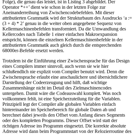
Folge), die genau das leistet, ist in Listing 3 abgebildet. Der
Operator *++’ dient wie schon in der letzten Folge zur
Aneinanderreihung von Zwischencodebefehlen. Mit dieser
attributierten Grammatik wird der Strukturbaum des Ausdrucks ‘a :=
(3 + 4) * 2’ genau in die weiter oben angegebene Sequenz von
Kellermaschinenbefehlen transformiert. Da die Umwandlung des
Kellercodes nach Tabelle 1 einer einfachen Makroexpansion
entspricht, können die einzelnen Kellermaschinenbefehle in der
attributierten Grammatik auch gleich durch die entsprechenden
68000er-Befehle ersetzt werden.
Trotzdem ist die Einführung einer Zwischensprache für das Design
eines Compilers immer sinnvoll, auch wenn sie wie hier
schlußendlich nie explizit vom Compiler benutzt wird. Denn die
Zwischensprache erlaubt eine anschaulichere und übersichtlichere
Darstellung der Codeerzeugung und hilft, daß wichtige
Zusammenhänge nicht im Detail des Zielmaschinencodes
untergehen. Damit wäre die Codeauswahl komplett. Was noch
vollkommen fehlt, ist eine Speicherzuteilung für die Variablen.
Prinzipiell legt der Compiler alle globalen Variablen einfach
hintereinander im Speicherbereich für globale Daten ab und
berechnet dabei jeweils den Offset vom Anfang dieses Segments
oder des kompletten Programms. Dieser Offset wird statt der
richtigen Adresse ins Programm eingesetzt. Die korrekte absolute
Adresse wird dann beim Programmstart von der Relozierroutine des