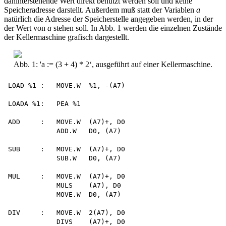
dahinterstehende Wert direkt benutzt werden soll und keine
Speicheradresse darstellt. Außerdem muß statt der Variablen
a
natürlich die Adresse der Speicherstelle angegeben werden, in der
der Wert von
a
stehen soll. In Abb. 1 werden die einzelnen Zustände
der Kellermaschine grafisch dargestellt.
Abb. 1: 'a := (3 + 4) * 2‘, ausgeführt auf einer Kellermaschine.
LOAD %1 :   MOVE.W  %1, -(A7)

LOADA %1:   PEA %1

ADD     :   MOVE.W  (A7)+, D0

            ADD.W   D0, (A7)

SUB     :   MOVE.W  (A7)+, D0

            SUB.W   D0, (A7)

MUL     :   MOVE.W  (A7)+, D0

            MULS    (A7), D0

            MOVE.W  D0, (A7)

DIV     :   MOVE.W  2(A7), D0

            DIVS    (A7)+, D0
