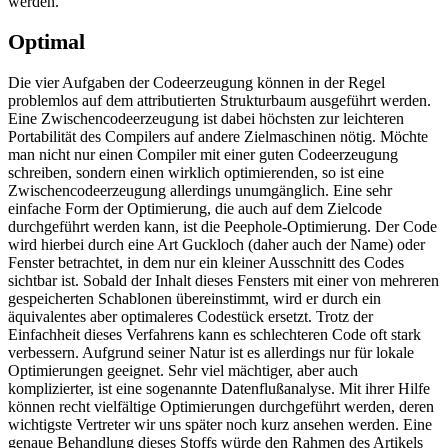
werden.
Optimal
Die vier Aufgaben der Codeerzeugung können in der Regel
problemlos auf dem attributierten Strukturbaum ausgeführt werden.
Eine Zwischencodeerzeugung ist dabei höchsten zur leichteren
Portabilität des Compilers auf andere Zielmaschinen nötig. Möchte
man nicht nur einen Compiler mit einer guten Codeerzeugung
schreiben, sondern einen wirklich optimierenden, so ist eine
Zwischencodeerzeugung allerdings unumgänglich. Eine sehr
einfache Form der Optimierung, die auch auf dem Zielcode
durchgeführt werden kann, ist die Peephole-Optimierung. Der Code
wird hierbei durch eine Art Guckloch (daher auch der Name) oder
Fenster betrachtet, in dem nur ein kleiner Ausschnitt des Codes
sichtbar ist. Sobald der Inhalt dieses Fensters mit einer von mehreren
gespeicherten Schablonen übereinstimmt, wird er durch ein
äquivalentes aber optimaleres Codestück ersetzt. Trotz der
Einfachheit dieses Verfahrens kann es schlechteren Code oft stark
verbessern. Aufgrund seiner Natur ist es allerdings nur für lokale
Optimierungen geeignet. Sehr viel mächtiger, aber auch
komplizierter, ist eine sogenannte Datenflußanalyse. Mit ihrer Hilfe
können recht vielfältige Optimierungen durchgeführt werden, deren
wichtigste Vertreter wir uns später noch kurz ansehen werden. Eine
genaue Behandlung dieses Stoffs würde den Rahmen des Artikels