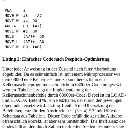
PEA     a

MOVE.W  #3, -(A7) 

MOVE.W  #4, D0 

ADD.W   D0, (A7) 

MOVE.W  #2, D0 

MULS    (A7)+, D0

MOVE.L  (A7)+, A0 

Listing 2: Einfacher Code nach Peephole-Optimierung
Unter jeder Anweisung ist der Zustand nach ihrer Abarbeitung
abgebildet. Da es sehr einfach ist, mit einem Mikroprozessor wie
dem 68000 eine Kellermaschine zu simulieren, kann ein
Kellermaschineprogramm sehr leicht in 68000er-Code umgesetzt
werden. Tabelle 1 zeigt die Implementierung der
Kellermaschinenbefehle durch 68000er-Code. Dabei ist im LOAD-
und LOADA-Befehl %1 ein Platzhalter, der durch den jeweiligen
Operanden ersetzt wird. Listing 1 enthält die Übersetzung der
Befehlssequenz für den Ausdruck ‘a := (3 + 4) * 2’ mit Hilfe der
Schemata aus Tabelle 1. Dieser Code erfüllt die gestellte Aufgabe
offensichtlich korrekt, ist aber sehr umständlich. Die Ineffizienz des
Codes fällt an den durch Zahlen markierten Stellen besonders stark