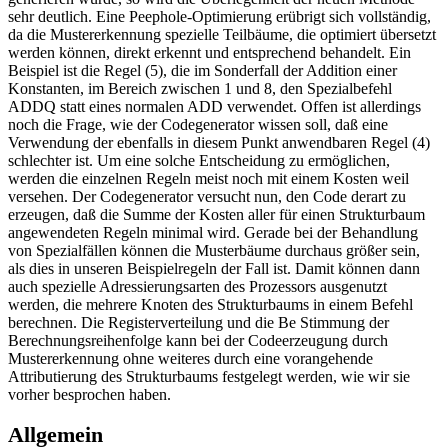
sehr deutlich. Eine Peephole-Optimierung erübrigt sich vollständig,
da die Mustererkennung spezielle Teilbäume, die optimiert übersetzt
werden können, direkt erkennt und entsprechend behandelt. Ein
Beispiel ist die Regel (5), die im Sonderfall der Addition einer
Konstanten, im Bereich zwischen 1 und 8, den Spezialbefehl
ADDQ statt eines normalen ADD verwendet. Offen ist allerdings
noch die Frage, wie der Codegenerator wissen soll, daß eine
Verwendung der ebenfalls in diesem Punkt anwendbaren Regel (4)
schlechter ist. Um eine solche Entscheidung zu ermöglichen,
werden die einzelnen Regeln meist noch mit einem Kosten weil
versehen. Der Codegenerator versucht nun, den Code derart zu
erzeugen, daß die Summe der Kosten aller für einen Strukturbaum
angewendeten Regeln minimal wird. Gerade bei der Behandlung
von Spezialfällen können die Musterbäume durchaus größer sein,
als dies in unseren Beispielregeln der Fall ist. Damit können dann
auch spezielle Adressierungsarten des Prozessors ausgenutzt
werden, die mehrere Knoten des Strukturbaums in einem Befehl
berechnen. Die Registerverteilung und die Be Stimmung der
Berechnungsreihenfolge kann bei der Codeerzeugung durch
Mustererkennung ohne weiteres durch eine vorangehende
Attributierung des Strukturbaums festgelegt werden, wie wir sie
vorher besprochen haben.
Allgemein