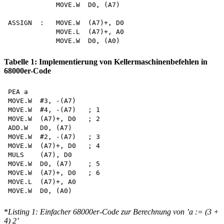
            MOVE.W  D0, (A7)

ASSIGN  :   MOVE.W  (A7)+, D0

            MOVE.L  (A7)+, A0

Tabelle 1: Implementierung von Kellermaschinenbefehlen in
68000er-Code
PEA a

MOVE.W  #3, -(A7)

MOVE.W  #4, -(A7)   ; 1

MOVE.W  (A7)+, D0   ; 2

ADD.W   D0, (A7)

MOVE.W  #2, -(A7)   ; 3

MOVE.W  (A7)+, D0   ; 4

MULS    (A7), D0

MOVE.W  D0, (A7)    ; 5

MOVE.W  (A7)+, D0   ; 6

MOVE.L  (A7)+, A0

*
Listing 1: Einfacher 68000er-Code zur Berechnung von ’a := (3 +
4)
2’