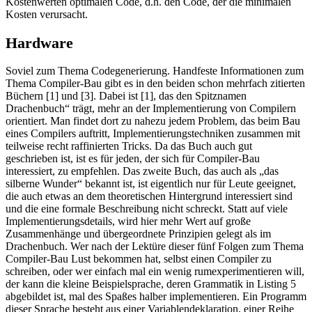
Kostenwerten optimalen Code, d.h. den Code, der die minimalen
Kosten verursacht.
Hardware
Soviel zum Thema Codegenerierung. Handfeste Informationen zum
Thema Compiler-Bau gibt es in den beiden schon mehrfach zitierten
Büchern [1] und [3]. Dabei ist [1], das den Spitznamen
Drachenbuch“ trägt, mehr an der Implementierung von Compilern
orientiert. Man findet dort zu nahezu jedem Problem, das beim Bau
eines Compilers auftritt, Implementierungstechniken zusammen mit
teilweise recht raffinierten Tricks. Da das Buch auch gut
geschrieben ist, ist es für jeden, der sich für Compiler-Bau
interessiert, zu empfehlen. Das zweite Buch, das auch als „das
silberne Wunder“ bekannt ist, ist eigentlich nur für Leute geeignet,
die auch etwas an dem theoretischen Hintergrund interessiert sind
und die eine formale Beschreibung nicht schreckt. Statt auf viele
Implementierungsdetails, wird hier mehr Wert auf große
Zusammenhänge und übergeordnete Prinzipien gelegt als im
Drachenbuch. Wer nach der Lektüre dieser fünf Folgen zum Thema
Compiler-Bau Lust bekommen hat, selbst einen Compiler zu
schreiben, oder wer einfach mal ein wenig rumexperimentieren will,
der kann die kleine Beispielsprache, deren Grammatik in Listing 5
abgebildet ist, mal des Spaßes halber implementieren. Ein Programm
dieser Sprache besteht aus einer Variablendeklaration, einer Reihe