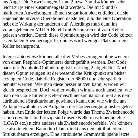
ins Auge. Die Anweisungen 1 und 2 bzw. 3 und 4 können sehr
leicht zu je einer zusammengefaßt werden. Die mit 5 und 6
markierten Anweisungen können sogar komplett entfallen, da sie
sogenannte inverse Operationen darstellen, d.h. die eine Operation
hebt die Wirkung der anderen auf. Allerdings muß dann im
vorausgehenden MULS-Befehl mit Postinkrement vom Keller
gelesen werden. Durch diese Optimierungen wird der Code kürzer,
es entfallen Speicherzugriffe, und es wird weniger Platz auf dem
Keller beansprucht.
Interessanterweise können alle drei Verbesserungen ohne weiteres
von einen Peephole-Optimierer durchgeführt werden. Der Code
nach der Peephole-Optimierung ist in Listing 2 abgebildet. Nach
diesen Optimierungen ist der wesentliche Kritikpunkt am bisher
erzeugten Code, daß die Register der 68000 nur sehr spärlich
benutzt werden. Wie man diese besser nutzen kann, werden wir
gleich besprechen. Doch vorher wollen wir uns noch ansehen, wie
man den Code für eine Kellermaschinensimulation direkt aus dem
attributierten Strukturbaum gewinnen kann, und wie wir die am
Anfang erwähnten vier Aufgaben der Codeerzeugung bisher gelöst
haben. Am Ende der letzten Folge wurde das Thema Zwischencode
schon erwähnt. Im Prinzip sind unsere Kellermaschinenbefehle
(LOAD etc.) nichts anderes als Zwischencodebefehle. Wir können
sie also in einem Baumdurchlauf direkt aus dem attributierten
Strukturbaum erzeugen. Eine attributierte Grammatik (siehe letzte