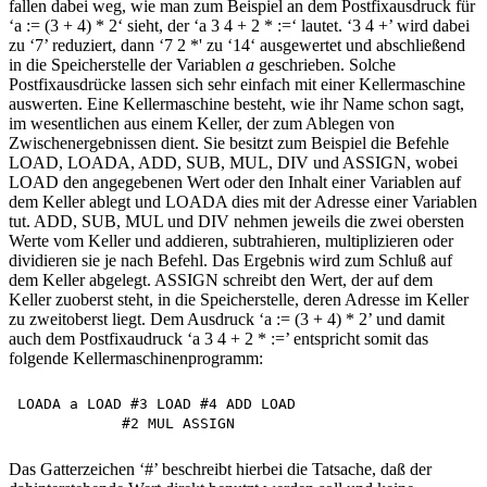
fallen dabei weg, wie man zum Beispiel an dem Postfixausdruck für
‘a := (3 + 4) * 2‘ sieht, der ‘a 3 4 + 2 * :=‘ lautet. ‘3 4 +’ wird dabei
zu ‘7’ reduziert, dann ‘7 2 *' zu ‘14‘ ausgewertet und abschließend
in die Speicherstelle der Variablen
a
geschrieben. Solche
Postfixausdrücke lassen sich sehr einfach mit einer Kellermaschine
auswerten. Eine Kellermaschine besteht, wie ihr Name schon sagt,
im wesentlichen aus einem Keller, der zum Ablegen von
Zwischenergebnissen dient. Sie besitzt zum Beispiel die Befehle
LOAD, LOADA, ADD, SUB, MUL, DIV und ASSIGN, wobei
LOAD den angegebenen Wert oder den Inhalt einer Variablen auf
dem Keller ablegt und LOADA dies mit der Adresse einer Variablen
tut. ADD, SUB, MUL und DIV nehmen jeweils die zwei obersten
Werte vom Keller und addieren, subtrahieren, multiplizieren oder
dividieren sie je nach Befehl. Das Ergebnis wird zum Schluß auf
dem Keller abgelegt. ASSIGN schreibt den Wert, der auf dem
Keller zuoberst steht, in die Speicherstelle, deren Adresse im Keller
zu zweitoberst liegt. Dem Ausdruck ‘a := (3 + 4) * 2’ und damit
auch dem Postfixaudruck ‘a 3 4 + 2 * :=’ entspricht somit das
folgende Kellermaschinenprogramm:
LOADA a LOAD #3 LOAD #4 ADD LOAD 

Das Gatterzeichen ‘#’ beschreibt hierbei die Tatsache, daß der