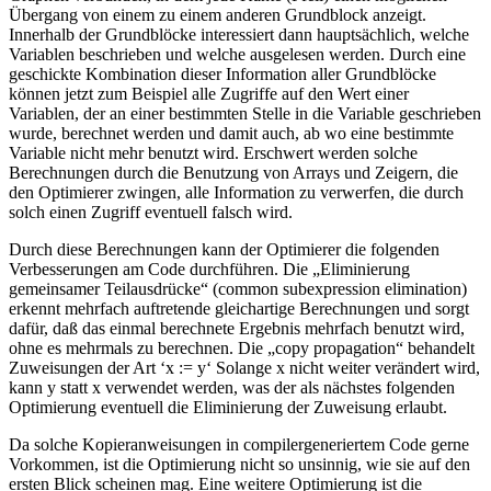
Übergang von einem zu einem anderen Grundblock anzeigt.
Innerhalb der Grundblöcke interessiert dann hauptsächlich, welche
Variablen beschrieben und welche ausgelesen werden. Durch eine
geschickte Kombination dieser Information aller Grundblöcke
können jetzt zum Beispiel alle Zugriffe auf den Wert einer
Variablen, der an einer bestimmten Stelle in die Variable geschrieben
wurde, berechnet werden und damit auch, ab wo eine bestimmte
Variable nicht mehr benutzt wird. Erschwert werden solche
Berechnungen durch die Benutzung von Arrays und Zeigern, die
den Optimierer zwingen, alle Information zu verwerfen, die durch
solch einen Zugriff eventuell falsch wird.
Durch diese Berechnungen kann der Optimierer die folgenden
Verbesserungen am Code durchführen. Die „Eliminierung
gemeinsamer Teilausdrücke“ (common subexpression elimination)
erkennt mehrfach auftretende gleichartige Berechnungen und sorgt
dafür, daß das einmal berechnete Ergebnis mehrfach benutzt wird,
ohne es mehrmals zu berechnen. Die „copy propagation“ behandelt
Zuweisungen der Art ‘x := y‘ Solange x nicht weiter verändert wird,
kann y statt x verwendet werden, was der als nächstes folgenden
Optimierung eventuell die Eliminierung der Zuweisung erlaubt.
Da solche Kopieranweisungen in compilergeneriertem Code gerne
Vorkommen, ist die Optimierung nicht so unsinnig, wie sie auf den
ersten Blick scheinen mag. Eine weitere Optimierung ist die