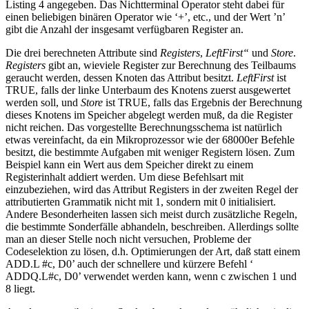
Listing 4 angegeben. Das Nichtterminal Operator steht dabei für
einen beliebigen binären Operator wie ‘+’, etc., und der Wert ’n’
gibt die Anzahl der insgesamt verfügbaren Register an.
Die drei berechneten Attribute sind
Registers
,
LeftFirst“
und
Store
.
Registers
gibt an, wieviele Register zur Berechnung des Teilbaums
geraucht werden, dessen Knoten das Attribut besitzt.
LeftFirst
ist
TRUE, falls der linke Unterbaum des Knotens zuerst ausgewertet
werden soll, und
Store
ist TRUE, falls das Ergebnis der Berechnung
dieses Knotens im Speicher abgelegt werden muß, da die Register
nicht reichen. Das vorgestellte Berechnungsschema ist natürlich
etwas vereinfacht, da ein Mikroprozessor wie der 68000er Befehle
besitzt, die bestimmte Aufgaben mit weniger Registern lösen. Zum
Beispiel kann ein Wert aus dem Speicher direkt zu einem
Registerinhalt addiert werden. Um diese Befehlsart mit
einzubeziehen, wird das Attribut Registers in der zweiten Regel der
attributierten Grammatik nicht mit 1, sondern mit 0 initialisiert.
Andere Besonderheiten lassen sich meist durch zusätzliche Regeln,
die bestimmte Sonderfälle abhandeln, beschreiben. Allerdings sollte
man an dieser Stelle noch nicht versuchen, Probleme der
Codeselektion zu lösen, d.h. Optimierungen der Art, daß statt einem
ADD.L #c, D0’ auch der schnellere und kürzere Befehl ‘
ADDQ.L#c, D0’ verwendet werden kann, wenn c zwischen 1 und
8 liegt.