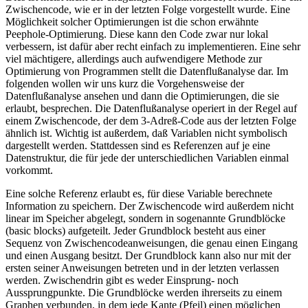
Zwischencode, wie er in der letzten Folge vorgestellt wurde. Eine
Möglichkeit solcher Optimierungen ist die schon erwähnte
Peephole-Optimierung. Diese kann den Code zwar nur lokal
verbessern, ist dafür aber recht einfach zu implementieren. Eine sehr
viel mächtigere, allerdings auch aufwendigere Methode zur
Optimierung von Programmen stellt die Datenflußanalyse dar. Im
folgenden wollen wir uns kurz die Vorgehensweise der
Datenflußanalyse ansehen und dann die Optimierungen, die sie
erlaubt, besprechen. Die Datenflußanalyse operiert in der Regel auf
einem Zwischencode, der dem 3-Adreß-Code aus der letzten Folge
ähnlich ist. Wichtig ist außerdem, daß Variablen nicht symbolisch
dargestellt werden. Stattdessen sind es Referenzen auf je eine
Datenstruktur, die für jede der unterschiedlichen Variablen einmal
vorkommt.
Eine solche Referenz erlaubt es, für diese Variable berechnete
Information zu speichern. Der Zwischencode wird außerdem nicht
linear im Speicher abgelegt, sondern in sogenannte Grundblöcke
(basic blocks) aufgeteilt. Jeder Grundblock besteht aus einer
Sequenz von Zwischencodeanweisungen, die genau einen Eingang
und einen Ausgang besitzt. Der Grundblock kann also nur mit der
ersten seiner Anweisungen betreten und in der letzten verlassen
werden. Zwischendrin gibt es weder Einsprung- noch
Aussprungpunkte. Die Grundblöcke werden ihrerseits zu einem
Graphen verbunden, in dem jede Kante (Pfeil) einen möglichen