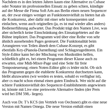
Nachdem es in den letzten Jahren kaum eine Alternative zu Cubase
oder Notator im professionellen Einsatz zu geben schien, kündigte
auf der Messe die Firma Soft Arts aus Berlin einen neuen Sequencer
an, der zwar einiges weniger an Funktionenvielfalt zu bieten hat als
die Konkurrenz, aber dafür mit einer sehr konsequenten und
einfachen, wenn auch originellen (ja, es ist mal wieder alles anders)
Bedienerführung aufwartet. Das Produkt trägt den Namen Live, was
aber sicherlich keine Einschränkung des Einsatzgebietes auf die
Bühne impliziert. Das Programm wird über eine Reihe von sehr
ähnlich aussehenden Pages gesteuert. Die Funktionalität beim
Arrangieren von Teilen ähnelt dem Cubase-Konzept, es gibt
ebenfalls Key-(Pianola-Darstellung) und Schlagzeugeditoren. Ein
Style-Editor kann bei der Mischung von Musikstilen helfen,
schließlich gibt es, bei einem Programm dieser Klasse auch zu
erwarten, eine Midi-Mixer-Page und eine Seite für freie
Temposteuerung; einen Noten-Editor gibt cs leider nicht. Ob sich
das Programm gegen die etablierte Konkurrenz durchsetzen kann,
bleibt abzuwarten (wir werden es testen, sobald es verfügbar ist),
aber cs macht schon einmal einen guten Eindruck. Wer nicht auf die
schiere Funktionsvielfalt des Sequencer-Establishments angewiesen
ist, könnte mit Live eine preiswerte Alternative finden (der Preis
wird bei DM 598,- liegen).
Auch von Dr. T’s KCS (im Vertrieb von Oechsner) gibt es eine neue
Version mit Namen Omega. Die neue Version enthält einen