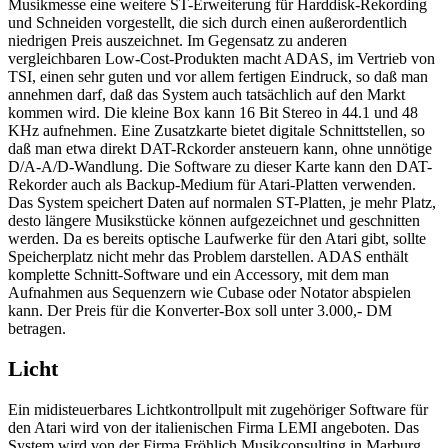
Musikmesse eine weitere ST-Erweiterung für Harddisk-Rekording
und Schneiden vorgestellt, die sich durch einen außerordentlich
niedrigen Preis auszeichnet. Im Gegensatz zu anderen
vergleichbaren Low-Cost-Produkten macht ADAS, im Vertrieb von
TSI, einen sehr guten und vor allem fertigen Eindruck, so daß man
annehmen darf, daß das System auch tatsächlich auf den Markt
kommen wird. Die kleine Box kann 16 Bit Stereo in 44.1 und 48
KHz aufnehmen. Eine Zusatzkarte bietet digitale Schnittstellen, so
daß man etwa direkt DAT-Rckorder ansteuern kann, ohne unnötige
D/A-A/D-Wandlung. Die Software zu dieser Karte kann den DAT-
Rekorder auch als Backup-Medium für Atari-Platten verwenden.
Das System speichert Daten auf normalen ST-Platten, je mehr Platz,
desto längere Musikstücke können aufgezeichnet und geschnitten
werden. Da es bereits optische Laufwerke für den Atari gibt, sollte
Speicherplatz nicht mehr das Problem darstellen. ADAS enthält
komplette Schnitt-Software und ein Accessory, mit dem man
Aufnahmen aus Sequenzern wie Cubase oder Notator abspielen
kann. Der Preis für die Konverter-Box soll unter 3.000,- DM
betragen.
Licht
Ein midisteuerbares Lichtkontrollpult mit zugehöriger Software für
den Atari wird von der italienischen Firma LEMI angeboten. Das
System wird von der Firma Fröhlich Musikconsulting in Marburg