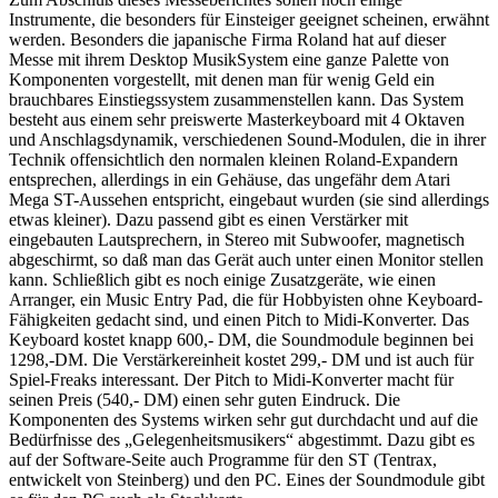
Instrumente, die besonders für Einsteiger geeignet scheinen, erwähnt
werden. Besonders die japanische Firma Roland hat auf dieser
Messe mit ihrem Desktop MusikSystem eine ganze Palette von
Komponenten vorgestellt, mit denen man für wenig Geld ein
brauchbares Einstiegssystem zusammenstellen kann. Das System
besteht aus einem sehr preiswerte Masterkeyboard mit 4 Oktaven
und Anschlagsdynamik, verschiedenen Sound-Modulen, die in ihrer
Technik offensichtlich den normalen kleinen Roland-Expandern
entsprechen, allerdings in ein Gehäuse, das ungefähr dem Atari
Mega ST-Aussehen entspricht, eingebaut wurden (sie sind allerdings
etwas kleiner). Dazu passend gibt es einen Verstärker mit
eingebauten Lautsprechern, in Stereo mit Subwoofer, magnetisch
abgeschirmt, so daß man das Gerät auch unter einen Monitor stellen
kann. Schließlich gibt es noch einige Zusatzgeräte, wie einen
Arranger, ein Music Entry Pad, die für Hobbyisten ohne Keyboard-
Fähigkeiten gedacht sind, und einen Pitch to Midi-Konverter. Das
Keyboard kostet knapp 600,- DM, die Soundmodule beginnen bei
1298,-DM. Die Verstärkereinheit kostet 299,- DM und ist auch für
Spiel-Freaks interessant. Der Pitch to Midi-Konverter macht für
seinen Preis (540,- DM) einen sehr guten Eindruck. Die
Komponenten des Systems wirken sehr gut durchdacht und auf die
Bedürfnisse des „Gelegenheitsmusikers“ abgestimmt. Dazu gibt es
auf der Software-Seite auch Programme für den ST (Tentrax,
entwickelt von Steinberg) und den PC. Eines der Soundmodule gibt