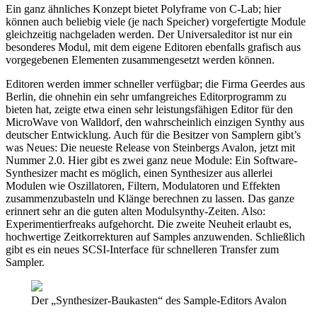
Ein ganz ähnliches Konzept bietet Polyframe von C-Lab; hier
können auch beliebig viele (je nach Speicher) vorgefertigte Module
gleichzeitig nachgeladen werden. Der Universaleditor ist nur ein
besonderes Modul, mit dem eigene Editoren ebenfalls grafisch aus
vorgegebenen Elementen zusammengesetzt werden können.
Editoren werden immer schneller verfügbar; die Firma Geerdes aus
Berlin, die ohnehin ein sehr umfangreiches Editorprogramm zu
bieten hat, zeigte etwa einen sehr leistungsfähigen Editor für den
MicroWave von Walldorf, den wahrscheinlich einzigen Synthy aus
deutscher Entwicklung. Auch für die Besitzer von Samplern gibt’s
was Neues: Die neueste Release von Steinbergs Avalon, jetzt mit
Nummer 2.0. Hier gibt es zwei ganz neue Module: Ein Software-
Synthesizer macht es möglich, einen Synthesizer aus allerlei
Modulen wie Oszillatoren, Filtern, Modulatoren und Effekten
zusammenzubasteln und Klänge berechnen zu lassen. Das ganze
erinnert sehr an die guten alten Modulsynthy-Zeiten. Also:
Experimentierfreaks aufgehorcht. Die zweite Neuheit erlaubt es,
hochwertige Zeitkorrekturen auf Samples anzuwenden. Schließlich
gibt es ein neues SCSI-Interface für schnelleren Transfer zum
Sampler.
Der „Synthesizer-Baukasten“ des Sample-Editors Avalon