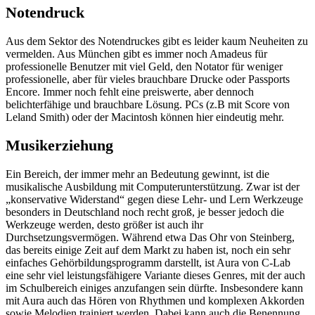
Notendruck
Aus dem Sektor des Notendruckes gibt es leider kaum Neuheiten zu
vermelden. Aus München gibt es immer noch Amadeus für
professionelle Benutzer mit viel Geld, den Notator für weniger
professionelle, aber für vieles brauchbare Drucke oder Passports
Encore. Immer noch fehlt eine preiswerte, aber dennoch
belichterfähige und brauchbare Lösung. PCs (z.B mit Score von
Leland Smith) oder der Macintosh können hier eindeutig mehr.
Musikerziehung
Ein Bereich, der immer mehr an Bedeutung gewinnt, ist die
musikalische Ausbildung mit Computerunterstützung. Zwar ist der
„konservative Widerstand“ gegen diese Lehr- und Lern Werkzeuge
besonders in Deutschland noch recht groß, je besser jedoch die
Werkzeuge werden, desto größer ist auch ihr
Durchsetzungsvermögen. Während etwa Das Ohr von Steinberg,
das bereits einige Zeit auf dem Markt zu haben ist, noch ein sehr
einfaches Gehörbildungsprogramm darstellt, ist Aura von C-Lab
eine sehr viel leistungsfähigere Variante dieses Genres, mit der auch
im Schulbereich einiges anzufangen sein dürfte. Insbesondere kann
mit Aura auch das Hören von Rhythmen und komplexen Akkorden
sowie Melodien trainiert werden. Dabei kann auch die Benennung