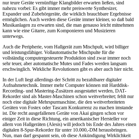
nur teure Geräte vernünftige Klangbilder erwarten ließen, sind
nahezu vorbei: Es gibt immer mehr preiswerte Synthesizer,
Expander und Zubehörgeräte, die wirklich brauchbare Ergebnisse
ermöglichen. Auch werden diese Geräte immer kleiner, so daß bald
Musikanlagen zu erwarten sind, die man genauso leicht mitnehmen
kann wie eine Gitarre, zum Komponieren und Musizieren
unterwegs.
Auch die Peripherie, vom Hallgerät zum Mischpult, wird billiger
und leistungsfähiger. Vollautomatische Mischpulte für die
vollständig computergesteuerte Produktion sind zwar immer noch
sehr teuer, aber automatische Mutes und Fades werden langsam
erschwinglich. Wirkliche Revolutionen gibt es aber auch hier nicht.
In der Luft liegt allerdings der Schritt zu bezahlbarer digitaler
Aufnahmetechnik. Immer mehr Computer können mit Harddisk-
Recording- und Mastering-Zusätzen ausgestattet werden, DAT-
Rekorder sind als Master-Maschinen schon weitverbreitet; fehlt nur
noch eine digitale Mehrspurmaschine, die den weitverbreiteten
Geräten von Fostex oder Tascam Konkurrenz zu machen imstande
ist. Die recht ausgefallenen Geräte von Akai gingen schon vor
einiger Zeit in diese Richtung, ein amerikanischer Hersteller vor
allem von Hallgeräten (Alesis) will jedoch bis Ende des Jahres einen
digitalen 8-Spur-Rekorder für unter 10.000,-DM herausbringen.
Nun, man darf gespannt sein, ob diese Ankündigung Wirklichkeit