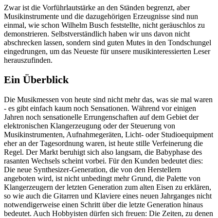
Zwar ist die Vorführlautstärke an den Ständen begrenzt, aber
Musikinstrumente und die dazugehörigen Erzeugnisse sind nun
einmal, wie schon Wilhelm Busch feststellte, nicht geräuschlos zu
demonstrieren. Selbstverständlich haben wir uns davon nicht
abschrecken lassen, sondern sind guten Mutes in den Tondschungel
eingedrungen, um das Neueste für unsere musikinteressierten Leser
herauszufinden.
Ein Überblick
Die Musikmessen von heute sind nicht mehr das, was sie mal waren
- es gibt einfach kaum noch Sensationen. Während vor einigen
Jahren noch sensationelle Errungenschaften auf dem Gebiet der
elektronischen Klangerzeugung oder der Steuerung von
Musikinstrumenten, Aufnahmegeräten, Licht- oder Studioequipment
eher an der Tagesordnung waren, ist heute stille Verfeinerung die
Regel. Der Markt beruhigt sich also langsam, die Babyphase des
rasanten Wechsels scheint vorbei. Für den Kunden bedeutet dies:
Die neue Synthesizer-Generation, die von den Herstellern
angeboten wird, ist nicht unbedingt mehr Grund, die Palette von
Klangerzeugern der letzten Generation zum alten Eisen zu erklären,
so wie auch die Gitarren und Klaviere eines neuen Jahrganges nicht
notwendigerweise einen Schritt über die letzte Generation hinaus
bedeutet. Auch Hobbyisten dürfen sich freuen: Die Zeiten, zu denen