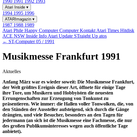
1990
1991
1992
1993
Atari Inside
▾
1994
1995
1996
ATARImagazin
▾
1987
1988
1989
Atari Phile
Happy Computer
Computer Kontakt
Atari Times
Hitdisk
ACE NSW Inside Info
Atari Update
STraight Up
atos
← ST-Computer 05 / 1991
Musikmesse Frankfurt 1991
Aktuelles
Anfang März war es wieder soweit: Die Musikmesse Frankfurt,
der Welt größtes Ereignis dieser Art, öffnete für einige Tage
ihre Tore, um Musikern und Hobbyisten die neuesten
Errungenschaften zur Erzeugung von Tonkunst zu
präsentieren. Wie immer: die Hallen voller Tonwolken, die, von
den Ständen der Aussteller aufsteigend, sich durch die Gänge
drängten, und viele Besucher, besonders an den Tagen für
jedermann (an sich ist die Musikmesse eine Fachmesse, die nur
des großen Publikumsinteresses wegen auch öffentliche Tage
anbietet).