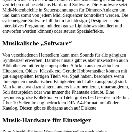
vertrieben und besteht aus Hard- und Software. Die Hardware setzt
Midi-Notenbcfehle in Steuerspannungen für Dimmer-Anlagen um
und kann somit von jedem Midi-Sequenzer kontrolliert werden. Die
systemeigene Software hilft beim Lichtdesign {Designer ist ein
interaktives Programm, mit dem ganze Lightshows simuliert und
entworfen werden können) oder steuert Spezialeffekte.
Musikalische „Software“
Von verschiedenen Herstellern kann man Sounds für alle gängigen
Synthesizer erwerben. Darüber hinaus gibt es aber inzwischen auch
Bibliotheken mit fertig eingespielten Stücken aus den aktuellen
Hitparaden, Oldies, Klassik etc. Gerade Hobbymusiker können mit
gut eingespielten fertigen Titeln viel Spaß haben, besonders wenn
ihre eigenen musikalischen Fähigkeiten nicht allzu ausgeprägt sind.
Man kann etwa dazu singen, anders instrumentieren, umarrangieren,
Soli dazuspielen oder was immer die Phantasie erlaubt. Eine
besonders große Kollektion von Titeln gibt es bei Geerdes in Berlin:
Über 10 Seiten im eng bedruckten DIN A4-Format umfaßt der
Katalog. Diesen gibt es übrigens auch auf Diskette.
Musik-Hardware für Einsteiger
Zum Abschluß dieses Messeberichtes sollen noch einige