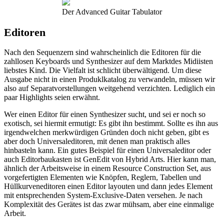
Der Advanced Guitar Tabulator
Editoren
Nach den Sequenzern sind wahrscheinlich die Editoren für die
zahllosen Keyboards und Synthesizer auf dem Marktdes Midiisten
liebstes Kind. Die Vielfalt ist schlicht überwältigend. Um diese
Ausgabe nicht in einen Produklkatalog zu verwandeln, müssen wir
also auf Separatvorstellungen weitgehend verzichten. Lediglich ein
paar Highlights seien erwähnt.
Wer einen Editor für einen Synthesizer sucht, und sei er noch so
exotisch, sei hiermit ermutigt: Es gibt ihn bestimmt. Sollte es ihn aus
irgendwelchen merkwürdigen Gründen doch nicht geben, gibt es
aber doch Universaleditoren, mit denen man praktisch alles
hinbasteln kann. Ein gutes Beispiel für einen Universaleditor oder
auch Editorbaukasten ist GenEdit von Hybrid Arts. Hier kann man,
ähnlich der Arbeitsweise in einem Resource Construction Set, aus
vorgefertigten Elementen wie Knöpfen, Reglern, Tabellen und
Hüllkurveneditoren einen Editor layouten und dann jedes Element
mit entsprechenden System-Exclusive-Daten versehen. Je nach
Komplexität des Gerätes ist das zwar mühsam, aber eine einmalige
Arbeit.