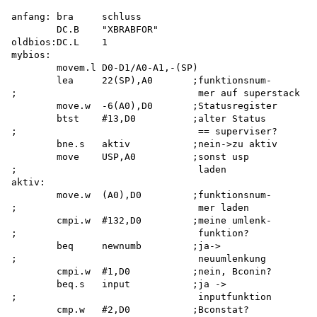
anfang: bra     schluss

        DC.B    "XBRABFOR" 

oldbios:DC.L    1 

mybios:

        movem.l D0-D1/A0-A1,-(SP) 

        lea     22(SP),A0       ;funktionsnum-

;                                mer auf superstack

        move.w  -6(A0),D0       ;Statusregister

        btst    #13,D0          ;alter Status

;                                == superviser?

        bne.s   aktiv           ;nein->zu aktiv

        move    USP,A0          ;sonst usp

;                                laden

aktiv:

        move.w  (A0),D0         ;funktionsnum-

;                                mer laden

        cmpi.w  #132,D0         ;meine umlenk-

;                                funktion?

        beq     newnumb         ;ja->

;                                neuumlenkung

        cmpi.w  #1,D0           ;nein, Bconin?

        beq.s   input           ;ja ->

;                                inputfunktion

        cmp.w   #2,D0           ;Bconstat?
