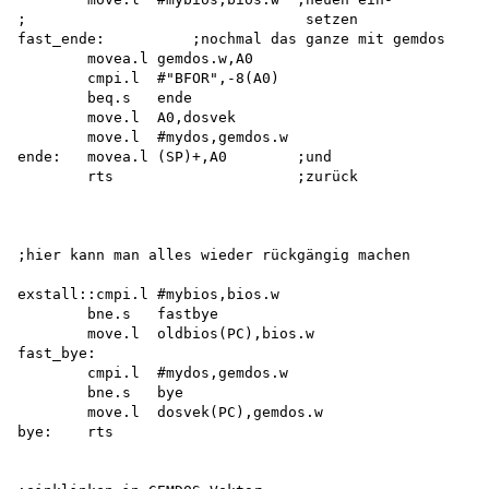
;                                setzen

fast_ende:          ;nochmal das ganze mit gemdos

        movea.l gemdos.w,A0

        cmpi.l  #"BFOR",-8(A0)

        beq.s   ende

        move.l  A0,dosvek

        move.l  #mydos,gemdos.w 

ende:   movea.l (SP)+,A0        ;und

        rts                     ;zurück

;hier kann man alles wieder rückgängig machen

exstall::cmpi.l #mybios,bios.w 

        bne.s   fastbye

        move.l  oldbios(PC),bios.w 

fast_bye:

        cmpi.l  #mydos,gemdos.w 

        bne.s   bye

        move.l  dosvek(PC),gemdos.w 

bye:    rts
