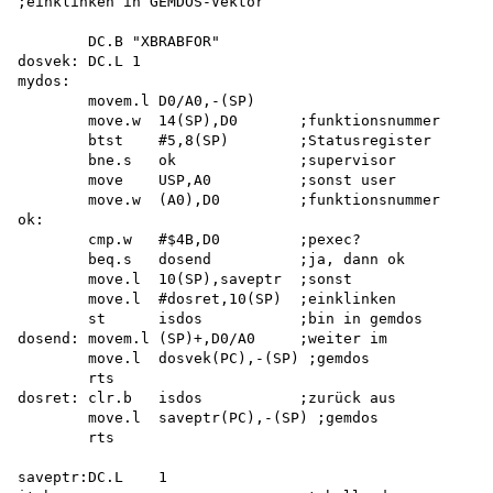
;einklinken in GEMDOS-Vektor

        DC.B "XBRABFOR" 

dosvek: DC.L 1 

mydos:

        movem.l D0/A0,-(SP)

        move.w  14(SP),D0       ;funktionsnummer

        btst    #5,8(SP)        ;Statusregister

        bne.s   ok              ;supervisor

        move    USP,A0          ;sonst user

        move.w  (A0),D0         ;funktionsnummer

ok:

        cmp.w   #$4B,D0         ;pexec?

        beq.s   dosend          ;ja, dann ok

        move.l  10(SP),saveptr  ;sonst

        move.l  #dosret,10(SP)  ;einklinken 

        st      isdos           ;bin in gemdos

dosend: movem.l (SP)+,D0/A0     ;weiter im

        move.l  dosvek(PC),-(SP) ;gemdos 

        rts

dosret: clr.b   isdos           ;zurück aus

        move.l  saveptr(PC),-(SP) ;gemdos

        rts

saveptr:DC.L    1
