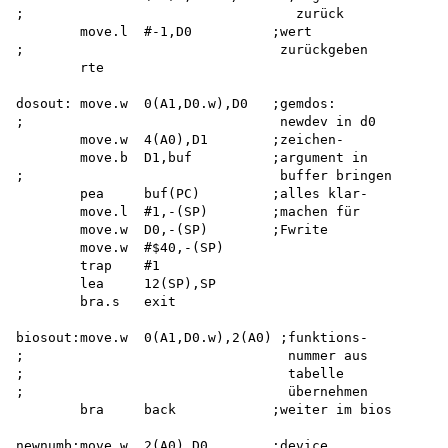
;                                  zurück

        move.l  #-1,D0          ;wert

;                                zurückgeben

        rte

dosout: move.w  0(A1,D0.w),D0   ;gemdos:

;                                newdev in d0

        move.w  4(A0),D1        ;zeichen-

        move.b  D1,buf          ;argument in

;                                buffer bringen

        pea     buf(PC)         ;alles klar-

        move.l  #1,-(SP)        ;machen für

        move.w  D0,-(SP)        ;Fwrite

        move.w  #$40,-(SP)

        trap    #1

        lea     12(SP),SP

        bra.s   exit

biosout:move.w  0(A1,D0.w),2(A0) ;funktions-

;                                 nummer aus

;                                 tabelle

;                                 übernehmen

        bra     back            ;weiter im bios

newnumb:move.w  2(A0),D0        ;device
