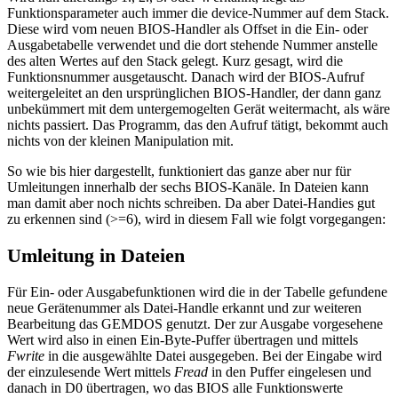
Funktionsparameter auch immer die device-Nummer auf dem Stack.
Diese wird vom neuen BIOS-Handler als Offset in die Ein- oder
Ausgabetabelle verwendet und die dort stehende Nummer anstelle
des alten Wertes auf den Stack gelegt. Kurz gesagt, wird die
Funktionsnummer ausgetauscht. Danach wird der BIOS-Aufruf
weitergeleitet an den ursprünglichen BIOS-Handler, der dann ganz
unbekümmert mit dem untergemogelten Gerät weitermacht, als wäre
nichts passiert. Das Programm, das den Aufruf tätigt, bekommt auch
nichts von der kleinen Manipulation mit.
So wie bis hier dargestellt, funktioniert das ganze aber nur für
Umleitungen innerhalb der sechs BIOS-Kanäle. In Dateien kann
man damit aber noch nichts schreiben. Da aber Datei-Handies gut
zu erkennen sind (>=6), wird in diesem Fall wie folgt vorgegangen:
Umleitung in Dateien
Für Ein- oder Ausgabefunktionen wird die in der Tabelle gefundene
neue Gerätenummer als Datei-Handle erkannt und zur weiteren
Bearbeitung das GEMDOS genutzt. Der zur Ausgabe vorgesehene
Wert wird also in einen Ein-Byte-Puffer übertragen und mittels
Fwrite
in die ausgewählte Datei ausgegeben. Bei der Eingabe wird
der einzulesende Wert mittels
Fread
in den Puffer eingelesen und
danach in D0 übertragen, wo das BIOS alle Funktionswerte