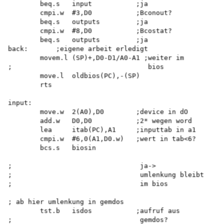
        beq.s   input           ;ja

        cmpi.w  #3,D0           ;Bconout?

        beq.s   outputs         ;ja

        cmpi.w  #8,D0           ;Bcostat?

        beq.s   outputs         ;ja

back:       ;eigene arbeit erledigt

        movem.l (SP)+,D0-D1/A0-A1 ;weiter im 

;                                  bios

        move.l  oldbios(PC),-(SP) 

        rts

input:

        move.w  2(A0),D0        ;device in dO

        add.w   D0,D0           ;2* wegen word

        lea     itab(PC),A1     ;inputtab in a1

        cmpi.w  #6,0(A1,D0.w)   ;wert in tab<6? 

        bcs.s   biosin

;                                ja->

;                                umlenkung bleibt

;                                im bios

; ab hier umlenkung in gemdos

        tst.b   isdos           ;aufruf aus

;                                gemdos?
