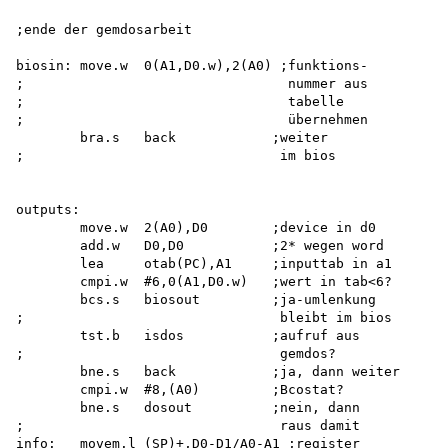
;ende der gemdosarbeit

biosin: move.w  0(A1,D0.w),2(A0) ;funktions-

;                                 nummer aus

;                                 tabelle

;                                 übernehmen

        bra.s   back            ;weiter

;                                im bios

outputs:

        move.w  2(A0),D0        ;device in d0

        add.w   D0,D0           ;2* wegen word

        lea     otab(PC),A1     ;inputtab in a1

        cmpi.w  #6,0(A1,D0.w)   ;wert in tab<6?

        bcs.s   biosout         ;ja-umlenkung

;                                bleibt im bios

        tst.b   isdos           ;aufruf aus

;                                gemdos?

        bne.s   back            ;ja, dann weiter

        cmpi.w  #8,(A0)         ;Bcostat?

        bne.s   dosout          ;nein, dann

;                                raus damit

info:   movem.l (SP)+,D0-D1/A0-A1 ;register
