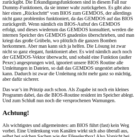
zurückgibt. Die Erkundigungsfunktionen sind in diesem Fall nur
Dummy-Funktionen, da sie immer wahr zurückgeben. Es gibt also
hier einen „Rückschritt“ vom BIOS zum GEMDOS, der allerdings
nicht ganz problemlos funktioniert, da das GEMDOS auf das BIOS
zurückgreift. Wenn nämlich ein BIOS-Aufruf des GEMDOS
erfolgt, und dieses wiederum das GEMDOS konsultiert, werden die
internen Speicher des GEMDOS gnadenlos überschrieben, und man
kriegt das große Grübeln, wo plötzlich die ganzen Bomben
herkommen. Aber man kann sich ja helfen. Die Lösung ist zwar
nicht so ganz elegant, funktioniert aber. Es wird nämlich auch noch
der GEMDOS-Vektor überwacht, und sobald eine Funktion (außer
Pexec) angesprungen wird, ignoriert unsere BIOS Routine alle
Umleitungen in Dateien, so daß das GEMDOS ungestört arbeiten
kann. Dadurch ist zwar die Umleitung nicht mehr ganz so mächtig,
aber dafür sicherer.
Das war’s im Prinzip auch schon. Als Zugabe ist noch ein kleines
Programm dabei, das die BIOS-Routine resident im Speicher ablegt.
Und zum Schluß nun noch die versprochenen Warnungen.
Achtung!
Als wichtigstes und allgemeinstes: am BIOS führt (fast) kein Weg
vorbei. Eine Umlenkung von Kanälen wirkt sich also überall aus,
selbst bei solchen Sachen wie der Fileselectbox! Also Vorsicht bei