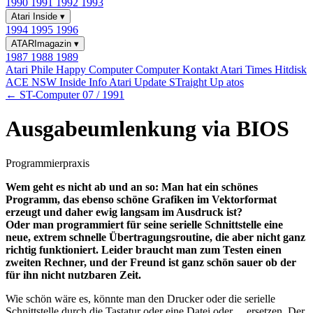
1990
1991
1992
1993
Atari Inside
▾
1994
1995
1996
ATARImagazin
▾
1987
1988
1989
Atari Phile
Happy Computer
Computer Kontakt
Atari Times
Hitdisk
ACE NSW Inside Info
Atari Update
STraight Up
atos
← ST-Computer 07 / 1991
Ausgabeumlenkung via BIOS
Programmierpraxis
Wem geht es nicht ab und an so: Man hat ein schönes
Programm, das ebenso schöne Grafiken im Vektorformat
erzeugt und daher ewig langsam im Ausdruck ist?
Oder man programmiert für seine serielle Schnittstelle eine
neue, extrem schnelle Übertragungsroutine, die aber nicht ganz
richtig funktioniert. Leider braucht man zum Testen einen
zweiten Rechner, und der Freund ist ganz schön sauer ob der
für ihn nicht nutzbaren Zeit.
Wie schön wäre es, könnte man den Drucker oder die serielle
Schnittstelle durch die Tastatur oder eine Datei oder ... ersetzen. Der