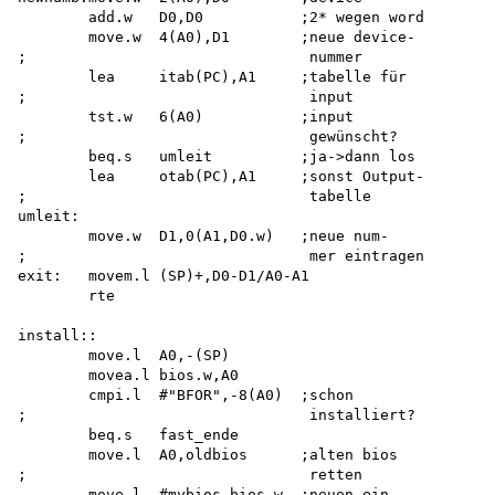
        add.w   D0,D0           ;2* wegen word

        move.w  4(A0),D1        ;neue device-

;                                nummer

        lea     itab(PC),A1     ;tabelle für

;                                input

        tst.w   6(A0)           ;input

;                                gewünscht?

        beq.s   umleit          ;ja->dann los

        lea     otab(PC),A1     ;sonst Output-

;                                tabelle

umleit:

        move.w  D1,0(A1,D0.w)   ;neue num-

;                                mer eintragen

exit:   movem.l (SP)+,D0-D1/A0-A1

        rte

install::

        move.l  A0,-(SP)

        movea.l bios.w,A0

        cmpi.l  #"BFOR",-8(A0)  ;schon

;                                installiert?

        beq.s   fast_ende

        move.l  A0,oldbios      ;alten bios

;                                retten

        move.l  #mybios,bios.w  ;neuen ein-
