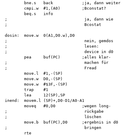
        bne.s   back            ;ja, dann weiter

        cmpi.w  #1,(A0)         ;Bconstat?

        beq.s   info

;                                ja, dann wie

;                                Bcostat

dosin:  move.w  0(A1,D0.w),D0

;                                nein, gemdos

;                                lesen:

;                                device in d0

        pea     buf(PC)         ;alles klar-

;                                machen für

;                                Fread

        move.l  #1,-(SP)

        move.w  D0,-(SP)

        move.w  #$3F,-(SP)

        trap    #1

        lea     12(SP),SP

inend:  movem.l (SP)+,D0-D1/A0-A1

        moveq   #0,D0           ;wegen long-

;                                rückgabe

;                                löschen

        move.b  buf(PC),D0      ;ergebnis in d0

;                                bringen

        rte
