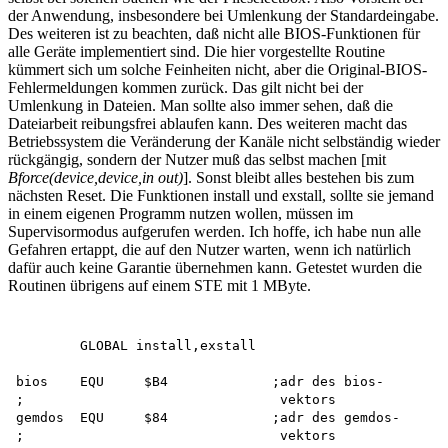
der Anwendung, insbesondere bei Umlenkung der Standardeingabe.
Des weiteren ist zu beachten, daß nicht alle BIOS-Funktionen für
alle Geräte implementiert sind. Die hier vorgestellte Routine
kümmert sich um solche Feinheiten nicht, aber die Original-BIOS-
Fehlermeldungen kommen zurück. Das gilt nicht bei der
Umlenkung in Dateien. Man sollte also immer sehen, daß die
Dateiarbeit reibungsfrei ablaufen kann. Des weiteren macht das
Betriebssystem die Veränderung der Kanäle nicht selbständig wieder
rückgängig, sondern der Nutzer muß das selbst machen [mit
Bforce(device,device,in out)
]. Sonst bleibt alles bestehen bis zum
nächsten Reset. Die Funktionen install und exstall, sollte sie jemand
in einem eigenen Programm nutzen wollen, müssen im
Supervisormodus aufgerufen werden. Ich hoffe, ich habe nun alle
Gefahren ertappt, die auf den Nutzer warten, wenn ich natürlich
dafür auch keine Garantie übernehmen kann. Getestet wurden die
Routinen übrigens auf einem STE mit 1 MByte.
        GLOBAL install,exstall

bios    EQU     $B4             ;adr des bios-

;                                vektors

gemdos  EQU     $84             ;adr des gemdos-

;                                vektors
