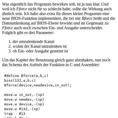
Was eigentlich das Programm bewirken soll, ist ja nun klar. Und
weil ich
Fforce
nicht für so schlecht halte, sollte die Wirkung auch
ähnlich sein. Ich habe also extra für dieses kleine Programm eine
neue BIOS-Funktion implementiert, die bei mir
Bforce
heißt und die
Dateiumlenkung auf BIOS-Ebene bewirkt und im Gegensatz zu
Fforce
auch noch zwischen Ein- und Ausgabe unterscheidet.
Folglich gibt es drei Parameter:
der umzulenkende Kanal
wohin der Kanal umzulenken ist
ob Ein- oder Ausgabe gemeint ist
Um das Kapitel der Benutzung gleich ganz abzuhaken, nun noch
das Schema des Aufrufs der Funktion in C und Assembler:
#define Bforce(a,b,c) 

bios(132,a,b,c)

Bforce(device,newdevice,in_out);

move.w in_out,-(sp) 

move.w newdev,-(sp) 

move.w device,-(sp) 

move.w #132,-(sp) 

trap   #13 
