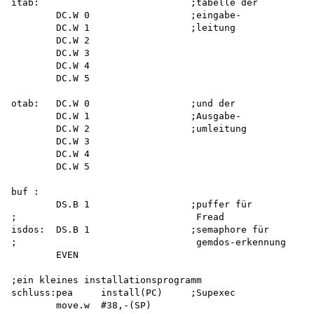
itab:                           ;tabelle der 

        DC.W 0                  ;eingabe-

        DC.W 1                  ;leitung

        DC.W 2 

        DC.W 3 

        DC.W 4 

        DC.W 5

otab:   DC.W 0                  ;und der

        DC.W 1                  ;Ausgabe-

        DC.W 2                  ;umleitung

        DC.W 3 

        DC.W 4 

        DC.W 5

buf :

        DS.B 1                  ;puffer für

;                                Fread

isdos:  DS.B 1                  ;semaphore für

;                                gemdos-erkennung

        EVEN

;ein kleines installationsprogramm 

schluss:pea     install(PC)     ;Supexec

        move.w  #38,-(SP) 
