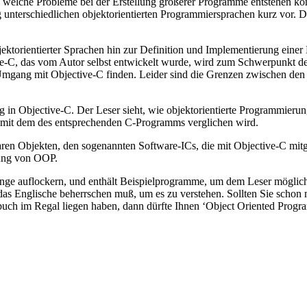
, welche Probleme bei der Erstellung größerer Programme entstehen kön
g unterschiedlichen objektorientierten Programmiersprachen kurz vor. 
jektorientierter Sprachen hin zur Definition und Implementierung einer 
ive-C, das vom Autor selbst entwickelt wurde, wird zum Schwerpunkt de
 Umgang mit Objective-C finden. Leider sind die Grenzen zwischen de
g in Objective-C. Der Leser sieht, wie objektorientierte Programmie
e mit dem des entsprechenden C-Programms verglichen wird.
en Objekten, den sogenannten Software-ICs, die mit Objective-C mitge
dung von OOP.
änge auflockern, und enthält Beispielprogramme, um dem Leser möglichs
an das Englische beherrschen muß, um es zu verstehen. Sollten Sie schon
uch im Regal liegen haben, dann dürfte Ihnen ‘Object Oriented Progra