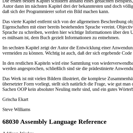
Die ersten beiden Kapitel schildern anhand eines gedachten Beispiels
Autor dann im nächsten Kapitel drei der bekanntesten und doch völli
daß sich der Programmierer sofort ein Bild machen kann.
Das vierte Kapitel entfernt sich von der allgemeinen Beschreibung ob
Eigenschaften mit einer bereits bestehenden Sprache vereint. Object
Sprache zu schreiben, werden hier wichtige Informationen über den
es mühsam ist, dem Buch gezielt Informationen zu entnehmen.
Im sechsten Kapitel zeigt der Autor die Entwicklung einer Anwendun
vermeiden zu können. Wichtig ist auch, daß der sich ergebende Cod
In den restlichen Kapiteln wird eine Sammlung von wiederverwendbar
werden angesprochen, schließlich sind sie die prädestinierte Anwen
Das Werk ist mit vielen Bildern illustriert, die komplexe Zusammenh
übersetzter Form vorliegt, stellt sich natürlich die Frage, wie gut m
Sachen OOP kein absoluter Neuling mehr sind, und ein gutes Wörterb
Grischa Ekart
Steve Williams
68030 Assembly Language Reference