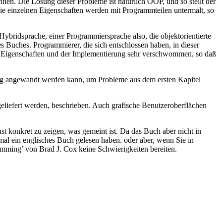
nen. Die Lösung dieser Probleme ist natürlich OOP, und so stellt der
Die einzelnen Eigenschaften werden mit Programmteilen untermalt, so
Hybridsprache, einer Programmiersprache also, die objektorientierte
s Buches. Programmierer, die sich entschlossen haben, in dieser
n Eigenschaften und der Implementierung sehr verschwommen, so daß
rung angewandt werden kann, um Probleme aus dem ersten Kapitel
liefert werden, beschrieben. Auch grafische Benutzeroberflächen
t konkret zu zeigen, was gemeint ist. Da das Buch aber nicht in
 mal ein englisches Buch gelesen haben. oder aber, wenn Sie in
mming’ von Brad J. Cox keine Schwierigkeiten bereiten.