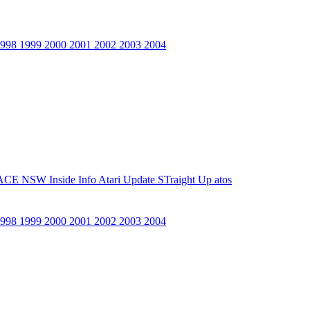
1998
1999
2000
2001
2002
2003
2004
ACE NSW Inside Info
Atari Update
STraight Up
atos
1998
1999
2000
2001
2002
2003
2004