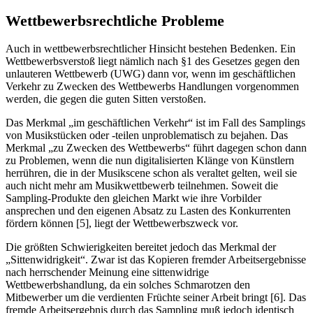
Wettbewerbsrechtliche Probleme
Auch in wettbewerbsrechtlicher Hinsicht bestehen Bedenken. Ein
Wettbewerbsverstoß liegt nämlich nach §1 des Gesetzes gegen den
unlauteren Wettbewerb (UWG) dann vor, wenn im geschäftlichen
Verkehr zu Zwecken des Wettbewerbs Handlungen vorgenommen
werden, die gegen die guten Sitten verstoßen.
Das Merkmal „im geschäftlichen Verkehr“ ist im Fall des Samplings
von Musikstücken oder -teilen unproblematisch zu bejahen. Das
Merkmal „zu Zwecken des Wettbewerbs“ führt dagegen schon dann
zu Problemen, wenn die nun digitalisierten Klänge von Künstlern
herrühren, die in der Musikscene schon als veraltet gelten, weil sie
auch nicht mehr am Musikwettbewerb teilnehmen. Soweit die
Sampling-Produkte den gleichen Markt wie ihre Vorbilder
ansprechen und den eigenen Absatz zu Lasten des Konkurrenten
fördern können [5], liegt der Wettbewerbszweck vor.
Die größten Schwierigkeiten bereitet jedoch das Merkmal der
„Sittenwidrigkeit“. Zwar ist das Kopieren fremder Arbeitsergebnisse
nach herrschender Meinung eine sittenwidrige
Wettbewerbshandlung, da ein solches Schmarotzen den
Mitbewerber um die verdienten Früchte seiner Arbeit bringt [6]. Das
fremde Arbeitsergebnis durch das Sampling muß jedoch identisch