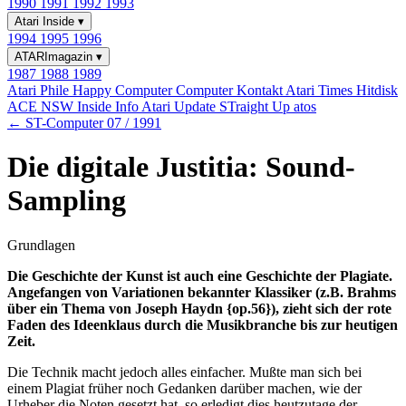
1990
1991
1992
1993
Atari Inside
▾
1994
1995
1996
ATARImagazin
▾
1987
1988
1989
Atari Phile
Happy Computer
Computer Kontakt
Atari Times
Hitdisk
ACE NSW Inside Info
Atari Update
STraight Up
atos
← ST-Computer 07 / 1991
Die digitale Justitia: Sound-
Sampling
Grundlagen
Die Geschichte der Kunst ist auch eine Geschichte der Plagiate.
Angefangen von Variationen bekannter Klassiker (z.B. Brahms
über ein Thema von Joseph Haydn {op.56}), zieht sich der rote
Faden des Ideenklaus durch die Musikbranche bis zur heutigen
Zeit.
Die Technik macht jedoch alles einfacher. Mußte man sich bei
einem Plagiat früher noch Gedanken darüber machen, wie der
Urheber die Noten gesetzt hat, so erledigt dies heutzutage der