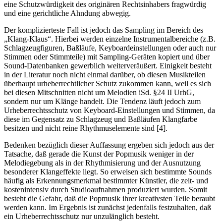
eine Schutzwürdigkeit des originären Rechtsinhabers fragwürdig
und eine gerichtliche Ahndung abwegig.
Der komplizierteste Fall ist jedoch das Sampling im Bereich des
„Klang-Klaus“. Hierbei werden einzelne Instrumentalbereiche (z.B.
Schlagzeugfiguren, Baßläufe, Keyboardeinstellungen oder auch nur
Stimmen oder Stimmteile) mit Sampling-Geräten kopiert und über
Sound-Datenbanken gewerblich weiterveräußert. Einigkeit besteht
in der Literatur noch nicht einmal darüber, ob diesen Musikteilen
überhaupt urheberrechtlicher Schutz zukommen kann, weil es sich
bei diesen Mitschnitten nicht um Melodien iSd. §24 II UrhG,
sondern nur um Klänge handelt. Die Tendenz läuft jedoch zum
Urheberrechtsschutz von Keyboard-Einstellungen und Stimmen, da
diese im Gegensatz zu Schlagzeug und Baßläufen Klangfarbe
besitzen und nicht reine Rhythmuselemente sind [4].
Bedenken bezüglich dieser Auffassung ergeben sich jedoch aus der
Tatsache, daß gerade die Kunst der Popmusik weniger in der
Melodiegebung als in der Rhythmisierung und der Ausnutzung
besonderer Klangeffekte liegt. So erweisen sich bestimmte Sounds
häufig als Erkennungsmerkmal bestimmter Künstler, die zeit- und
kostenintensiv durch Studioaufnahmen produziert wurden. Somit
besteht die Gefahr, daß die Popmusik ihrer kreativsten Teile beraubt
werden kann. Im Ergebnis ist zunächst jedenfalls festzuhalten, daß
ein Urheberrechtsschutz nur unzulänglich besteht.