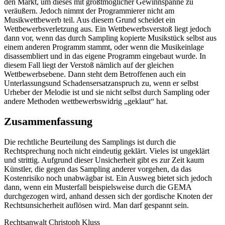
den Markt, um dieses mit größtmöglicher Gewinnspanne zu
veräußern. Jedoch nimmt der Programmierer nicht am
Musikwettbewerb teil. Aus diesem Grund scheidet ein
Wettbewerbsverletzung aus. Ein Wettbewerbsverstoß liegt jedoch
dann vor, wenn das durch Sampling kopierte Musikstück selbst aus
einem anderen Programm stammt, oder wenn die Musikeinlage
disassembliert und in das eigene Programm eingebaut wurde. In
diesem Fall liegt der Verstoß nämlich auf der gleichen
Wettbewerbsebene. Dann steht dem Betroffenen auch ein
Unterlassungsund Schadensersatzanspruch zu, wenn er selbst
Urheber der Melodie ist und sie nicht selbst durch Sampling oder
andere Methoden wettbewerbswidrig „geklaut“ hat.
Zusammenfassung
Die rechtliche Beurteilung des Samplings ist durch die
Rechtsprechung noch nicht eindeutig geklärt. Vieles ist ungeklärt
und strittig. Aufgrund dieser Unsicherheit gibt es zur Zeit kaum
Künstler, die gegen das Sampling anderer vorgehen, da das
Kostenrisiko noch unabwägbar ist. Ein Ausweg bietet sich jedoch
dann, wenn ein Musterfall beispielsweise durch die GEMA
durchgezogen wird, anhand dessen sich der gordische Knoten der
Rechtsunsicherheit auflösen wird. Man darf gespannt sein.
Rechtsanwalt Christoph Kluss