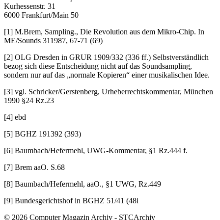
Kurhessenstr. 31
6000 Frankfurt/Main 50
[1] M.Brem, Sampling., Die Revolution aus dem Mikro-Chip. In
ME/Sounds 311987, 67-71 (69)
[2] OLG Dresden in GRUR 1909/332 (336 ff.) Selbstverständlich
bezog sich diese Entscheidung nicht auf das Soundsampling,
sondern nur auf das „normale Kopieren“ einer musikalischen Idee.
[3] vgl. Schricker/Gerstenberg, Urheberrechtskommentar, München
1990 §24 Rz.23
[4] ebd
[5] BGHZ 191392 (393)
[6] Baumbach/Hefermehl, UWG-Kommentar, §1 Rz.444 f.
[7] Brem aaO. S.68
[8] Baumbach/Hefermehl, aaO., §1 UWG, Rz.449
[9] Bundesgerichtshof in BGHZ 51/41 (48i
© 2026 Computer Magazin Archiv - STCArchiv