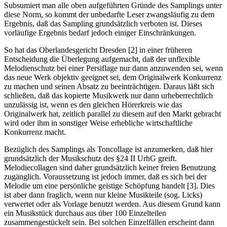
Subsumiert man alle oben aufgeführten Gründe des Samplings unter
diese Norm, so kommt der unbedarfte Leser zwangsläufig zu dem
Ergebnis, daß das Sampling grundsätzlich verboten ist. Dieses
vorläufige Ergebnis bedarf jedoch einiger Einschränkungen.
So hat das Oberlandesgericht Dresden [2] in einer früheren
Entscheidung die Überlegung aufgemacht, daß der unflexible
Melodienschutz bei einer Persiflage nur dann anzuwenden sei, wenn
das neue Werk objektiv geeignet sei, dem Originalwerk Konkurrenz
zu machen und seinen Absatz zu beeinträchtigen. Daraus läßt sich
schließen, daß das kopierte Musikwerk nur dann urheberrechtlich
unzulässig ist, wenn es den gleichen Hörerkreis wie das
Originalwerk hat, zeitlich parallel zu diesem auf den Markt gebracht
wird oder ihm in sonstiger Weise erhebliche wirtschaftliche
Konkurrenz macht.
Bezüglich des Samplings als Toncollage ist anzumerken, daß hier
grundsätzlich der Musikschutz des §24 II UrhG greift.
Melodiecollagen sind daher grundsätzlich keiner freien Benutzung
zugänglich. Voraussetzung ist jedoch immer, daß es sich bei der
Melodie um eine persönliche geistige Schöpfung handelt [3]. Dies
ist aber dann fraglich, wenn nur kleine Musikteile (sog. Licks)
verwertet oder als Vorlage benutzt werden. Aus diesem Grund kann
ein Musikstück durchaus aus über 100 Einzelteilen
zusammengestückelt sein. Bei solchen Einzelfällen erscheint dann