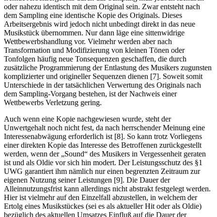
oder nahezu identisch mit dem Original sein. Zwar entsteht nach
dem Sampling eine identische Kopie des Originals. Dieses
Arbeitsergebnis wird jedoch nicht unbedingt direkt in das neue
Musikstück übernommen. Nur dann läge eine sittenwidrige
Wettbewerbshandlung vor. Vielmehr werden aber nach
Transformation und Modifizierung von kleinen Tönen oder
Tonfolgen häufig neue Tonsequenzen geschaffen, die durch
zusätzliche Programmierung der Entlastung des Musikers zugunsten
komplizierter und origineller Sequenzen dienen [7]. Soweit somit
Unterschiede in der tatsächlichen Verwertung des Originals nach
dem Sampling-Vorgang bestehen, ist der Nachweis einer
Wettbewerbs Verletzung gering.
Auch wenn eine Kopie nachgewiesen wurde, steht der
Unwertgehalt noch nicht fest, da nach herrschender Meinung eine
Interessenabwägung erforderlich ist [8]. So kann trotz Vorliegens
einer direkten Kopie das Interesse des Betroffenen zurückgestellt
werden, wenn der „Sound“ des Musikers in Vergessenheit geraten
ist und als Oldie vor sich hin modert. Der Leistungsschutz des §1
UWG garantiert ihm nämlich nur einen begrenzten Zeitraum zur
eigenen Nutzung seiner Leistungen [9]. Die Dauer der
Alleinnutzungsfrist kann allerdings nicht abstrakt festgelegt werden.
Hier ist vielmehr auf den Einzelfall abzustellen, in welchem der
Ertolg eines Musikstückes (sei es als aktueller Hit oder als Oldie)
bezüglich des aktuellen Umsatzes Einfluß auf die Dauer der