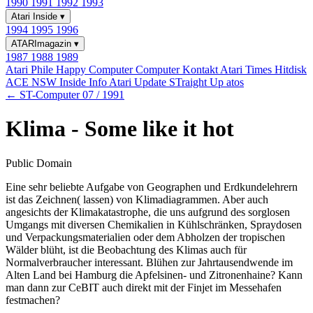
1990
1991
1992
1993
Atari Inside
▾
1994
1995
1996
ATARImagazin
▾
1987
1988
1989
Atari Phile
Happy Computer
Computer Kontakt
Atari Times
Hitdisk
ACE NSW Inside Info
Atari Update
STraight Up
atos
← ST-Computer 07 / 1991
Klima - Some like it hot
Public Domain
Eine sehr beliebte Aufgabe von Geographen und Erdkundelehrern
ist das Zeichnen( lassen) von Klimadiagrammen. Aber auch
angesichts der Klimakatastrophe, die uns aufgrund des sorglosen
Umgangs mit diversen Chemikalien in Kühlschränken, Spraydosen
und Verpackungsmaterialien oder dem Abholzen der tropischen
Wälder blüht, ist die Beobachtung des Klimas auch für
Normalverbraucher interessant. Blühen zur Jahrtausendwende im
Alten Land bei Hamburg die Apfelsinen- und Zitronenhaine? Kann
man dann zur CeBIT auch direkt mit der Finjet im Messehafen
festmachen?