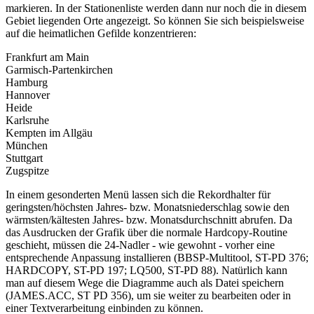
markieren. In der Stationenliste werden dann nur noch die in diesem
Gebiet liegenden Orte angezeigt. So können Sie sich beispielsweise
auf die heimatlichen Gefilde konzentrieren:
Frankfurt am Main
Garmisch-Partenkirchen
Hamburg
Hannover
Heide
Karlsruhe
Kempten im Allgäu
München
Stuttgart
Zugspitze
In einem gesonderten Menü lassen sich die Rekordhalter für
geringsten/höchsten Jahres- bzw. Monatsniederschlag sowie den
wärmsten/kältesten Jahres- bzw. Monatsdurchschnitt abrufen. Da
das Ausdrucken der Grafik über die normale Hardcopy-Routine
geschieht, müssen die 24-Nadler - wie gewohnt - vorher eine
entsprechende Anpassung installieren (BBSP-Multitool, ST-PD 376;
HARDCOPY, ST-PD 197; LQ500, ST-PD 88). Natürlich kann
man auf diesem Wege die Diagramme auch als Datei speichern
(JAMES.ACC, ST PD 356), um sie weiter zu bearbeiten oder in
einer Textverarbeitung einbinden zu können.