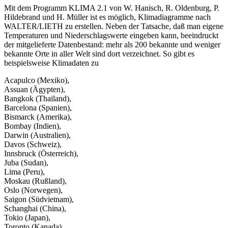
Mit dem Programm KLIMA 2.1 von W. Hanisch, R. Oldenburg, P.
Hildebrand und H. Müller ist es möglich, Klimadiagramme nach
WALTER/LIETH zu erstellen. Neben der Tatsache, daß man eigene
Temperaturen und Niederschlagswerte eingeben kann, beeindruckt
der mitgelieferte Datenbestand: mehr als 200 bekannte und weniger
bekannte Orte in aller Welt sind dort verzeichnet. So gibt es
beispielsweise Klimadaten zu
Acapulco (Mexiko),
Assuan (Ägypten),
Bangkok (Thailand),
Barcelona (Spanien),
Bismarck (Amerika),
Bombay (Indien),
Darwin (Australien),
Davos (Schweiz),
Innsbruck (Österreich),
Juba (Sudan),
Lima (Peru),
Moskau (Rußland),
Oslo (Norwegen),
Saigon (Südvietnam),
Schanghai (China),
Tokio (Japan),
Toronto (Kanada).