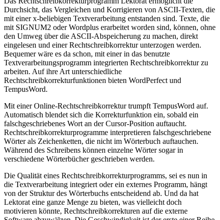
Das Rechtschreibkorrekturprogramm Lektorat ermöglicht die
Durchsicht, das Vergleichen und Korrigieren von ASCII-Texten, die
mit einer x-beliebigen Textverarbeitung entstanden sind. Texte, die
mit SIGNUM2 oder Wordplus erarbeitet worden sind, können, ohne
den Umweg über die ASCII-Abspeicherung zu machen, direkt
eingelesen und einer Rechtschreibkorrektur unterzogen werden.
Bequemer wäre es da schon, mit einer in das benutzte
Textverarbeitungsprogramm integrierten Rechtschreibkorrektur zu
arbeiten. Auf ihre Art unterschiedliche
Rechtschreibkorrekturfunktionen bieten WordPerfect und
TempusWord.
Mit einer Online-Rechtschreibkorrektur trumpft TempusWord auf.
Automatisch blendet sich die Korrekturfunktion ein, sobald ein
falschgeschriebenes Wort an der Cursor-Position auftaucht.
Rechtschreibkorrekturprogramme interpretieren falschgeschriebene
Wörter als Zeichenketten, die nicht im Wörterbuch auftauchen.
Während des Schreibens können einzelne Wörter sogar in
verschiedene Wörterbücher geschrieben werden.
Die Qualität eines Rechtschreibkorrekturprogramms, sei es nun in
die Textverarbeitung integriert oder ein externes Programm, hängt
von der Struktur des Wörterbuchs entscheidend ab. Und da hat
Lektorat eine ganze Menge zu bieten, was vielleicht doch
motivieren könnte, Rechtschreibkorrekturen auf die externe
Software abzuwälzen. Die Geschwindigkeit ist der erste einer Reihe