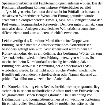
Spezialwörterbücher mit Fachterminologien anlegen wollen. Bei der
Rechtschreibprüfung können mehrere Wörterbücher parallel
aufgeschlagen sein. Lek torat durchsucht im Prüffall nacheinander
die aktiven Wörterbücher. Wenn kein Eintrag gefunden wurde,
erscheint ein entsprechender Hinweis, bzw. bei Richtigkeit wird der
Prüfvorgang kommentarlos fortgesetzt. Den Gesamtwortschatz kann
man also durch Anlegen verschiedener Wörterbücher zum einen
differenzieren und zum anderen erheblich erweitern.
Leider verfügt das Korrektur-Menü über keine Doppelwort-
Prüfung, so daß hier die Aufmerksamkeit des Korrekturleser
besonders gefragt sein wird. Wünschenswert wäre zudem ein
Korrekturmodus, der es ermöglichte, daß bestimmte Wörter bis zum
Textende keiner wiederholten Prüfung unterzogen würden. So
macht sich beim Korrekturlauf nachteilig bemerkbar, daß die
Prüfung der Groß-/Kleinschreibung der Anredefloskel >Sie<
wiederholt wurde. Es ist nicht nötig, solche Wörter, wiederholte
Begriffe mit besonderen Schreibweisen oder Namen dauernd zu
prüfen. Das führt nur zu zeitlichem Aufenthalt.
Die Korrekturleistung eines Rechtschreibkorrekturprogramms liegt
sicherlich in seinem methodischen Aufbau und dem Prüfverhalten
bei grammatikalischen Beugungsformen. Die Erkennung von
Deklinations- und Konjugationsformen ist ein wichtiges Kriterium
für ein sinnvolles Textlektorat. Relativ problemlos wäre es, ein