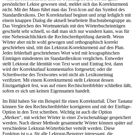
persönlicher Lektor gewesen sind, meldet sich das Korrekturmenü
nicht. Mit der Maus führt man das Text-Icon auf das Symbol des
Standardlexikons. Der Korrekturlauf beginnt und zeigt lediglich mit
einem knappen Dialog die aktuell bearbeitete Buchstabengruppe an.
Das Vergleichen des Wortmaterials mit den Wörterbucheinträgen
geschieht sehr schnell, so daß man sich nur wundern kann, was für
eine Nebensächlichkeit die Rechtschreibprüfung darstellt. Wenn
Wörter aber nicht wohl gewogen und orthographisch korrekt
geschrieben sind, tritt das Lektorat-Korrekturmenü auf den Plan.
Jedes fehlerhaft geschriebenes Wort wird mit lexographischen
Einträgen mindestens im Standardlexikon verglichen. Entweder
stellt Lektorat die Identität von Text wort und Eintrag fest, dann
wird der Korrekturlauf kommentarlos fortgesetzt; oder die
Schreibweise des Textwortes wird nicht als Lexikoneintag
verifiziert. Mit einem Korrekturmenü stellt Lektorat dessen
Einzigartigkeit fest, was auf einen Rechtschreibfehler schließen läßt,
sofern es sich um keinen Eigennamen handelt.
Im Bild haben Sie ein Beispiel für einen Korrekturfall. Über Tastatur
können Sie den Rechtschreibfehler korrigieren und mit der Einfüge-
Option in den Text schreiben. Wichtig ist auch die Option
„Merken“, mit welcher Wörter in einer Zwischenablage gespeichert
werden. Nach dieser Methode gesammelte Wörter können später auf
verschiedene Lektorat-Wörterbücher verteilt werden. Diese
Funktion ist u.a. für alle Lektorat-Benutzer interessant, die