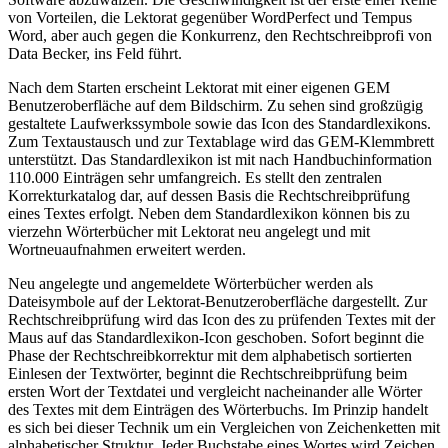
von Vorteilen, die Lektorat gegenüber WordPerfect und Tempus
Word, aber auch gegen die Konkurrenz, den Rechtschreibprofi von
Data Becker, ins Feld führt.
Nach dem Starten erscheint Lektorat mit einer eigenen GEM
Benutzeroberfläche auf dem Bildschirm. Zu sehen sind großzügig
gestaltete Laufwerkssymbole sowie das Icon des Standardlexikons.
Zum Textaustausch und zur Textablage wird das GEM-Klemmbrett
unterstützt. Das Standardlexikon ist mit nach Handbuchinformation
110.000 Einträgen sehr umfangreich. Es stellt den zentralen
Korrekturkatalog dar, auf dessen Basis die Rechtschreibprüfung
eines Textes erfolgt. Neben dem Standardlexikon können bis zu
vierzehn Wörterbücher mit Lektorat neu angelegt und mit
Wortneuaufnahmen erweitert werden.
Neu angelegte und angemeldete Wörterbücher werden als
Dateisymbole auf der Lektorat-Benutzeroberfläche dargestellt. Zur
Rechtschreibprüfung wird das Icon des zu prüfenden Textes mit der
Maus auf das Standardlexikon-Icon geschoben. Sofort beginnt die
Phase der Rechtschreibkorrektur mit dem alphabetisch sortierten
Einlesen der Textwörter, beginnt die Rechtschreibprüfung beim
ersten Wort der Textdatei und vergleicht nacheinander alle Wörter
des Textes mit dem Einträgen des Wörterbuchs. Im Prinzip handelt
es sich bei dieser Technik um ein Vergleichen von Zeichenketten mit
alphabetischer Struktur. Jeder Buchstabe eines Wortes wird Zeichen