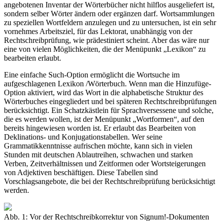
angebotenen Inventar der Wörterbücher nicht hilflos ausgeliefert ist,
sondern selber Wörter ändern oder ergänzen darf. Wortsammlungen
zu speziellen Wortfeldern anzulegen und zu untersuchen, ist ein sehr
vornehmes Arbeitsziel, für das Lektorat, unabhängig von der
Rechtschreibprüfung, wie prädestiniert scheint. Aber das wäre nur
eine von vielen Möglichkeiten, die der Menüpunkt „Lexikon“ zu
bearbeiten erlaubt.
Eine einfache Such-Option ermöglicht die Wortsuche im
aufgeschlagenen Lexikon /Wörterbuch. Wenn man die Hinzufüge-
Option aktiviert, wird das Wort in die alphabetische Struktur des
Wörterbuches eingegliedert und bei späteren Rechtschreibprüfungen
berücksichtigt. Ein Schatzkästlein für Sprachversessene und solche,
die es werden wollen, ist der Menüpunkt „Wortformen“, auf den
bereits hingewiesen worden ist. Er erlaubt das Bearbeiten von
Deklinations- und Konjugationstabellen. Wer seine
Grammatikkenntnisse aufrischen möchte, kann sich in vielen
Stunden mit deutschen Ablautreihen, schwachen und starken
Verben, Zeitverhältnissen und Zeitformen oder Wortsteigerungen
von Adjektiven beschäftigen. Diese Tabellen sind
Vorschlagsangebote, die bei der Rechtschreibprüfung berücksichtigt
werden.
Abb. 1: Vor der Rechtschreibkorrektur von Signum!-Dokumenten