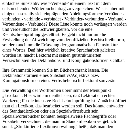
einfaches Substantiv wie >Verband< in einem Text mit dem
entsprechenden Wörterbucheintrag zu vergleichen. Was ist aber mit
einigen assoziativ sich einprägenden Ableitungsformen: Verbände -
verbinden - verbinde - verbindet - Verbinder- verbunden - Verbund -
Verbundene - Verbünde? Diese Liste könnte noch verlängert werden
und verdeutlicht die Schwierigkeiten, vor die eine
Rechtschreibprüfung gestellt ist. Es geht nicht nur um die
Feststellung der Abweichung von der offiziellen Rechtschreibnorm,
sondern auch um die Erfassung der grammatischen Feinstruktur
eines Wortes. Daß hier wirklich kreative Spracharbeit geleistet
worden ist, macht Lektorat mit seinen gutstrukturierten
Verzeichnissen der Deklinations- und Konjugationsformen sichtbar.
Ihre Grammatik können Sie im Bücherschrank lassen. Die
Deklinationsformen eines Substantivs/Adjektivs bzw.
Konjugationsformen eines Verbs beherrscht Lektorat souverän.
Die Verwaltung der Wortformen übernimmt der Menüpunkt
„Lexikon“. Hier wird am deutlichsten, daß Lektorat ein echtes
Werkzeug für die intensive Rechtschreibprüfung ist. Zunächst öffnet
man ein Lexikon, das bearbeitet werden soll. Das könnte entweder
das Standardlexikon oder ein Spezialwörterbuch sein.
Spezialwörterbücher könnten beispielsweise Fachbegriffe oder
Vokabeln verzeichnen, die man im Standardlexikon vergeblich
sucht. „Strukturierte Lexikonverwaltung“ heißt, daß man dem