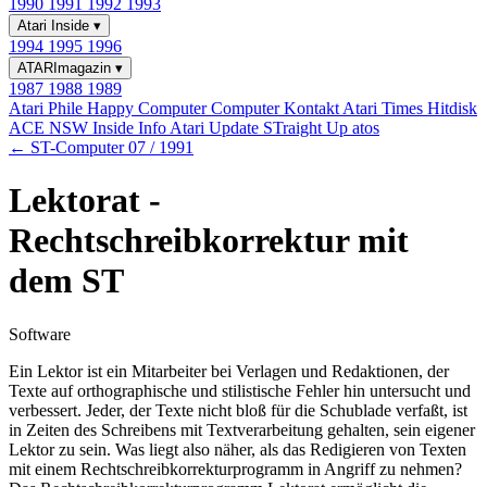
1990
1991
1992
1993
Atari Inside
▾
1994
1995
1996
ATARImagazin
▾
1987
1988
1989
Atari Phile
Happy Computer
Computer Kontakt
Atari Times
Hitdisk
ACE NSW Inside Info
Atari Update
STraight Up
atos
← ST-Computer 07 / 1991
Lektorat -
Rechtschreibkorrektur mit
dem ST
Software
Ein Lektor ist ein Mitarbeiter bei Verlagen und Redaktionen, der
Texte auf orthographische und stilistische Fehler hin untersucht und
verbessert. Jeder, der Texte nicht bloß für die Schublade verfaßt, ist
in Zeiten des Schreibens mit Textverarbeitung gehalten, sein eigener
Lektor zu sein. Was liegt also näher, als das Redigieren von Texten
mit einem Rechtschreibkorrekturprogramm in Angriff zu nehmen?