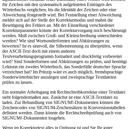
für Zeichen mit den systematisch aufgelisteten Einträgen des
Wörterbuchs verglichen, bis die Identität der Zeichen oder eine
Abweichung festgestellt wird. Bei Feststellung einer Abweichung
meldet sich auf der Stelle der Korrekturmodus und mahnt die
Beseitigung des Fehlers an. Mit der Einstellung verschiedener
Korrekturparameter könnte der Korrekturvorgang noch beschleunigt
werden. Muß zwischen Groß- und Kleinschreibung unterschieden
werden? Wie sind Wortsonderformen und Abkürzungen zu
bewerten? Ist es sinnvoll, die Silbentrennung zu überprüfen, wenn
der ASCII-Text doch mit einem anderen
Textverarbeitungsprogramm formatiert und druckfertig vorbereitet
wird? Sind Sonderformen und Abkürzungen zu prüfen, und benötigt
Lektorat ein zweites Wörterbuch, das Sonderfälle deutscher Sprache
verzeichnet hat? Im Prinzip wäre es auch möglich, fremdsprachige
Sonderwörterbücher anzulegen und zweisprachige Textdateien
prüfen zu lassen.
Ein normaler Arbeitsgang mit Rechtschreibkorrektur einer Textdatei
sieht folgendermaßen aus. Zunächst ist eine ASCII-Textdatei zu
laden. Zur Behandlung von SIGNUM!-Dokumenten können die
Zeichencodes von SIGNUM-Zeichensätzen in Konversionstabellen
definiert werden. Dann könnte die Rechtschreibprüfung auch von
SIGNUM!-Dokumenten losgehen.
Wenn im Korrekturtext alles in Ordnung ist und Sie Ihr guter