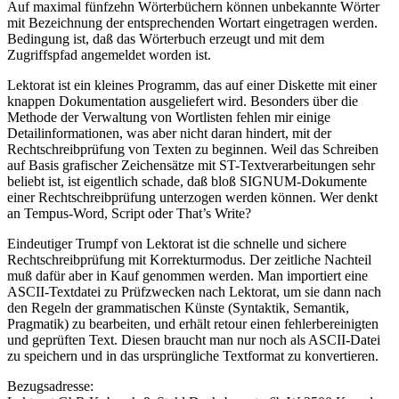
Auf maximal fünfzehn Wörterbüchern können unbekannte Wörter
mit Bezeichnung der entsprechenden Wortart eingetragen werden.
Bedingung ist, daß das Wörterbuch erzeugt und mit dem
Zugriffspfad angemeldet worden ist.
Lektorat ist ein kleines Programm, das auf einer Diskette mit einer
knappen Dokumentation ausgeliefert wird. Besonders über die
Methode der Verwaltung von Wortlisten fehlen mir einige
Detailinformationen, was aber nicht daran hindert, mit der
Rechtschreibprüfung von Texten zu beginnen. Weil das Schreiben
auf Basis grafischer Zeichensätze mit ST-Textverarbeitungen sehr
beliebt ist, ist eigentlich schade, daß bloß SIGNUM-Dokumente
einer Rechtschreibprüfung unterzogen werden können. Wer denkt
an Tempus-Word, Script oder That’s Write?
Eindeutiger Trumpf von Lektorat ist die schnelle und sichere
Rechtschreibprüfung mit Korrekturmodus. Der zeitliche Nachteil
muß dafür aber in Kauf genommen werden. Man importiert eine
ASCII-Textdatei zu Prüfzwecken nach Lektorat, um sie dann nach
den Regeln der grammatischen Künste (Syntaktik, Semantik,
Pragmatik) zu bearbeiten, und erhält retour einen fehlerbereinigten
und geprüften Text. Diesen braucht man nur noch als ASCII-Datei
zu speichern und in das ursprüngliche Textformat zu konvertieren.
Bezugsadresse: