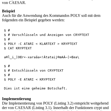
von CAESAR.
Beispiel
Auch für die Anwendung des Kommandos POLY soll mit dem
folgenden ein Beispiel gegeben werden:
$ #

$ # Verschlüsseln und Anzeigen von CRYPTEXT

$ #

$ POLY -C ATARI < KLARTEXT > KRYPTEXT 

$ CAT KRYPTEXT

a©l_i_|OŒr«-xaraãa<!Átataij©œAÁ—|»Œea\

$ #

$ # Entschlüsseln von CRYPTEXT 

$ #

$ POLY -E ATARI < KRYPTEXT 

Implementierung
Die Implementierung von POLY (Listing 3.2) entspricht weitgehend
der von CAESAR (Listing 3.1). Innerhalb der Funktionen crypt und