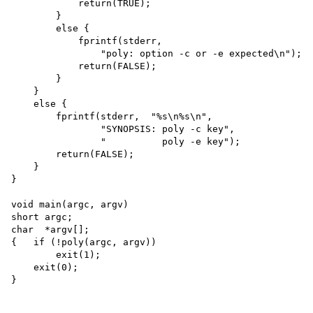
            return(TRUE);

        }

        else {

            fprintf(stderr,

                "poly: option -c or -e expected\n"); 

            return(FALSE);

        }

    }

    else {

        fprintf(stderr,  "%s\n%s\n",

                "SYNOPSIS: poly -c key",

                "          poly -e key");

        return(FALSE);

    }

}

void main(argc, argv) 

short argc; 

char  *argv[];

{   if (!poly(argc, argv)) 

        exit(1); 

    exit(0);
