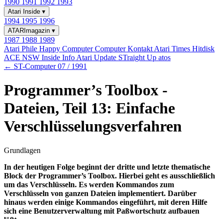
1990
1991
1992
1993
Atari Inside
▾
1994
1995
1996
ATARImagazin
▾
1987
1988
1989
Atari Phile
Happy Computer
Computer Kontakt
Atari Times
Hitdisk
ACE NSW Inside Info
Atari Update
STraight Up
atos
← ST-Computer 07 / 1991
Programmer’s Toolbox -
Dateien, Teil 13: Einfache
Verschlüsselungsverfahren
Grundlagen
In der heutigen Folge beginnt der dritte und letzte thematische
Block der Programmer’s Toolbox. Hierbei geht es ausschließlich
um das Verschlüsseln. Es werden Kommandos zum
Verschlüsseln von ganzen Dateien implementiert. Darüber
hinaus werden einige Kommandos eingeführt, mit deren Hilfe
sich eine Benutzerverwaltung mit Paßwortschutz aufbauen