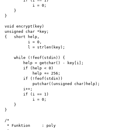
        if (i == 1)

            i = 0;

    }

}

void encrypt(key) 

unsigned char *key;

{   short help, 

          i = 0,

          l = strlen(key);

    while (!feof(stdin)) {

        help = getchar() - key[i]; 

        if (help < 0)

            help += 256; 

        if (!feof(stdin))

            putchar((unsigned char)help);

        i++;

        if (i == 1) 

            i = 0;

    }

}

/*

 * Funktion     : poly
