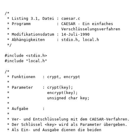
/*

 * Listing 3.1, Datei : caesar.c

 * Programm           : CAESAR - Ein einfaches

 *                      Verschlüsselungsverfahren

 * Modifikationsdatum : 14-Juli-1990

 * Abhängigkeiten     : stdio.h, local.h

 */

#include <stdio.h>

#include "local.h"

/*

 * Funktionen   : crypt, encrypt

 *

 * Parameter    : crypt(key);

 *                encrypt(key);

 *                unsigned char key;

 *

 * Aufgabe      :

 *

 * Ver- und Entschlüsselung mit dem CAESAR-Verfahren.

 * Der Schlüssel <key> wird als Parameter übergeben.

 * Als Ein- und Ausgabe dienen die beiden
