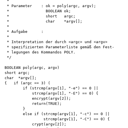
 *

 * Parameter    : ok = poly(argc, argv);

 *                BOOLEAN ok;

 *                short   argc;

 *                char    *argv[];

 *

 * Aufgabe      :

 *

 * Interpretation der durch <argc> und <argv>

 * spezifizierten Parameterliste gemäß den Fest-

 * legungen des Kommandos POLY.

 */

BOOLEAN poly(argc, argv) 

short argc; 

char  *argv[];

{   if (argc == 3) (

        if (strcmp(argv[1], "-e") == 0 ||

            strcmp(argv[1], "-E") == 0) {

            encrypt(argv[2]); 

            return(TRUE);

        }

        else if (strcmp(argv[1], "-c") == 0 ||

                 strcmp(argv[1], "-C") == 0) {

            crypt(argv[2]); 
