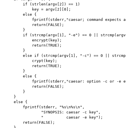
        if (strlen(argv[2]) == 1) 

            key = argv[2][0]; 

        else {

            fprintf(stderr,"caesar; command expects a 
            return(FALSE);

        }

        if (strcmp(argv[1], "-e") == 0 || strcmp(argv[
            encrypt(key); 

            return(TRUE);

        }

        else if (strcmp(argv[1], "-c") == 0 || strcmp(
            crypt(key); 

            return(TRUE);

        }

        else {

            fprintf(stderr,"caesar: option -c or -e ex
            return(FALSE);

        }

    }

    else {

        fprintf(stderr, "%s\n%s\n",

                "SYNOPSIS: caesar -c key",

                "          caesar -e key");

        return(FALSE);

    }
