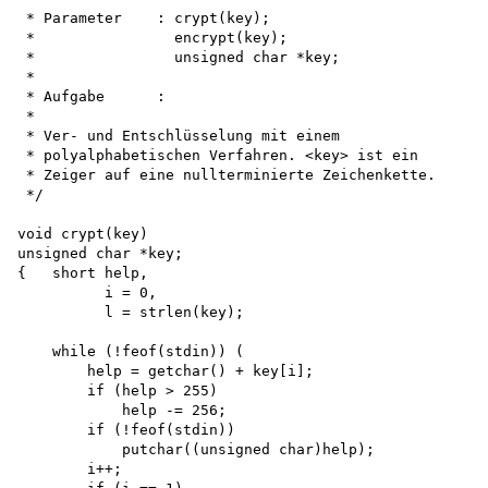
 * Parameter    : crypt(key);

 *                encrypt(key);

 *                unsigned char *key;

 *

 * Aufgabe      :

 *

 * Ver- und Entschlüsselung mit einem

 * polyalphabetischen Verfahren. <key> ist ein

 * Zeiger auf eine nullterminierte Zeichenkette. 

 */

void crypt(key) 

unsigned char *key;

{   short help,

          i = 0,

          l = strlen(key);

    while (!feof(stdin)) (

        help = getchar() + key[i]; 

        if (help > 255) 

            help -= 256; 

        if (!feof(stdin))

            putchar((unsigned char)help);

        i++;
