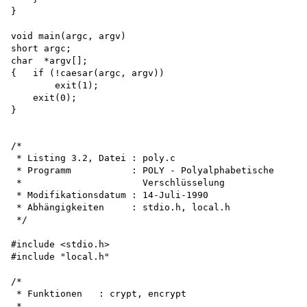
}

void main(argc, argv) 

short argc; 

char  *argv[];

{   if (!caesar(argc, argv)) 

        exit(1); 

    exit(0);

/*

 * Listing 3.2, Datei : poly.c

 * Programm           : POLY - Polyalphabetische

 *                      Verschlüsselung

 * Modifikationsdatum : 14-Juli-1990

 * Abhängigkeiten     : stdio.h, local.h

 */

#include <stdio.h>

#include "local.h"

/*

 * Funktionen   : crypt, encrypt

 *
