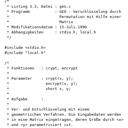
/*

 * Listing 3.3, Datei : geo.c

 * Programm           : GEO - Verschlüsselung durch

 *                      Permutation mit Hilfe einer

 *                      Matrix

 * Modifikationsdatum : 15-Juli-1990

 * Abhängigkeiten     : stdio.h, local.h

 */

#include <stdio.h>

#include "local.h"

/*

 * Funktionen   : crypt, encrypt

 *

 * Parameter    : crypt(x, y);

 *                encrypt(x, y);

 *                short x, y;

 *

 * Aufgabe      :

 *

 * Ver- und Entschlüsselung mit einem

 * geometrischen Verfahren. Die Eingabedaten werden

 * in eine Matrix eingetragen, deren Größe durch <x>

 * und <y> parametrisiert ist.
