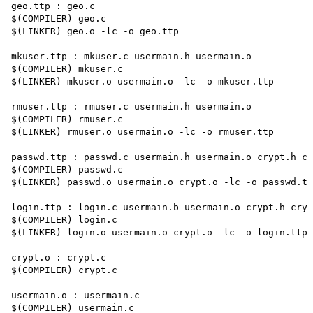
geo.ttp : geo.c

$(COMPILER) geo.c

$(LINKER) geo.o -lc -o geo.ttp

mkuser.ttp : mkuser.c usermain.h usermain.o

$(COMPILER) mkuser.c

$(LINKER) mkuser.o usermain.o -lc -o mkuser.ttp

rmuser.ttp : rmuser.c usermain.h usermain.o 

$(COMPILER) rmuser.c

$(LINKER) rmuser.o usermain.o -lc -o rmuser.ttp

passwd.ttp : passwd.c usermain.h usermain.o crypt.h cr
$(COMPILER) passwd.c

$(LINKER) passwd.o usermain.o crypt.o -lc -o passwd.tt
login.ttp : login.c usermain.b usermain.o crypt.h cryp
$(COMPILER) login.c

$(LINKER) login.o usermain.o crypt.o -lc -o login.ttp

crypt.o : crypt.c 

$(COMPILER) crypt.c

usermain.o : usermain.c 
