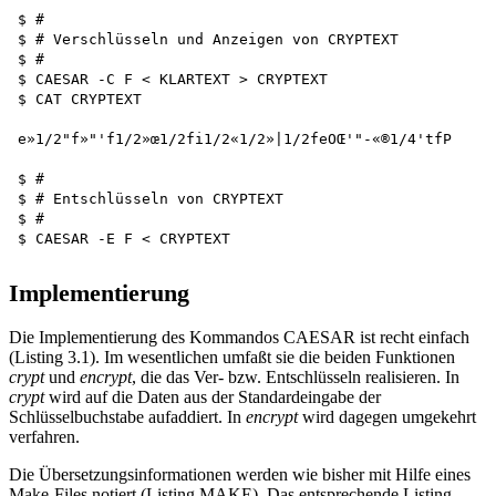
$ #

$ # Verschlüsseln und Anzeigen von CRYPTEXT

$ #

$ CAESAR -C F < KLARTEXT > CRYPTEXT 

$ CAT CRYPTEXT

e»1/2"f»"'f1/2»œ1/2fi1/2«1/2»|1/2feOŒ'"-«®1/4'tfP

$ #

$ # Entschlüsseln von CRYPTEXT 

$ #

Implementierung
Die Implementierung des Kommandos CAESAR ist recht einfach
(Listing 3.1). Im wesentlichen umfaßt sie die beiden Funktionen
crypt
und
encrypt
, die das Ver- bzw. Entschlüsseln realisieren. In
crypt
wird auf die Daten aus der Standardeingabe der
Schlüsselbuchstabe aufaddiert. In
encrypt
wird dagegen umgekehrt
verfahren.
Die Übersetzungsinformationen werden wie bisher mit Hilfe eines
Make-Files notiert (Listing MAKE). Das entsprechende Listing