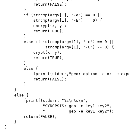
            return(FALSE);

        }

        if (strcmp(argv[1], "-e") == 0 ||

            strcmp(argv[1], "-E") == 0) {

            encrypt(x, y); 

            return(TRUE);

        }

        else if (strcmp(argv[1], "-c") == 0 ||

                 strcmp(argv[1], "-C") -- 0) {

            crypt(x, y); 

            return(TRUE);

        }

        else {

            fprintf(stderr,"geo: option -c or -e expec
            return(FALSE);

        }

    }

    else {

        fprintf(stderr, "%s\n%s\n",

                "SYNOPSIS: geo -c key1 key2",

                "          geo -e key1 key2");

        return(FALSE);

    }

}
