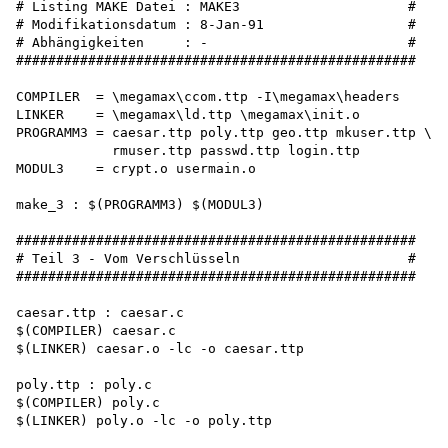
# Listing MAKE Datei : MAKE3                     #

# Modifikationsdatum : 8-Jan-91                  #

# Abhängigkeiten     : -                         #

##################################################

COMPILER  = \megamax\ccom.ttp -I\megamax\headers 

LINKER    = \megamax\ld.ttp \megamax\init.o 

PROGRAMM3 = caesar.ttp poly.ttp geo.ttp mkuser.ttp \

            rmuser.ttp passwd.ttp login.ttp 

MODUL3    = crypt.o usermain.o

make_3 : $(PROGRAMM3) $(MODUL3)

##################################################

# Teil 3 - Vom Verschlüsseln                     #

##################################################

caesar.ttp : caesar.c 

$(COMPILER) caesar.c

$(LINKER) caesar.o -lc -o caesar.ttp

poly.ttp : poly.c

$(COMPILER) poly.c

$(LINKER) poly.o -lc -o poly.ttp
