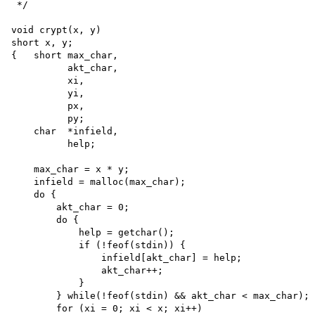
 */

void crypt(x, y) 

short x, y;

{   short max_char, 

          akt_char, 

          xi,

          yi,

          px,

          py;

    char  *infield, 

          help;

    max_char = x * y;

    infield = malloc(max_char);

    do {

        akt_char = 0; 

        do {

            help = getchar(); 

            if (!feof(stdin)) {

                infield[akt_char] = help; 

                akt_char++;

            }

        } while(!feof(stdin) && akt_char < max_char); 

        for (xi = 0; xi < x; xi++)
