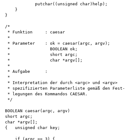
            putchar((unsigned char)help);

    }

}

/*

 * Funktion     : caesar

 *

 * Parameter    : ok = caesar(argc, argv);

 *                BOOLEAN ok;

 *                short argc;

 *                char *argv[];

 *

 * Aufgabe      :

 *

 * Interpretation der durch <argc> und <argv>

 * spezifizierten Parameterliste gemäß den Fest-

 * legungen des Kommandos CAESAR.

 */

BOOLEAN caesar(argc, argv) 

short argc; 

char *argv[];

{   unsigned char key;

    if (argc == 3) {
