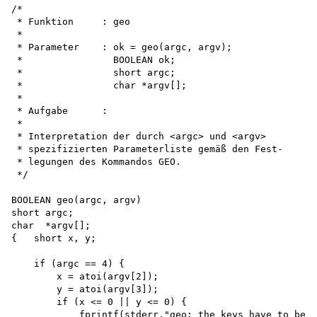
/*

 * Funktion     : geo

 *

 * Parameter    : ok = geo(argc, argv);

 *                BOOLEAN ok;

 *                short argc;

 *                char *argv[];

 *

 * Aufgabe      :

 *

 * Interpretation der durch <argc> und <argv>

 * spezifizierten Parameterliste gemäß den Fest-

 * legungen des Kommandos GEO.

 */

BOOLEAN geo(argc, argv) 

short argc; 

char  *argv[];

{   short x, y;

    if (argc == 4) {

        x = atoi(argv[2]); 

        y = atoi(argv[3]);

        if (x <= 0 || y <= 0) {

            fprintf(stderr,"geo: the keys have to be p