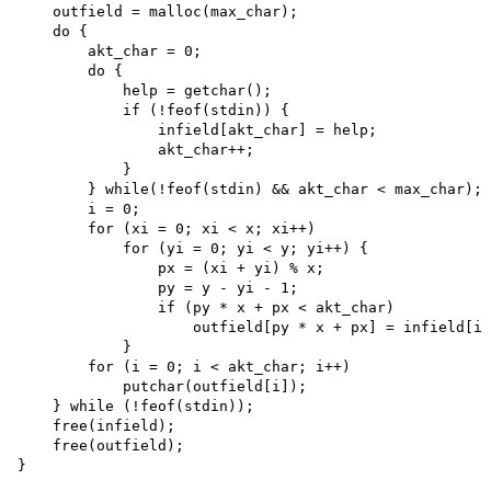
    outfield = malloc(max_char); 

    do {

        akt_char = 0; 

        do {

            help = getchar(); 

            if (!feof(stdin)) {

                infield[akt_char] = help; 

                akt_char++;

            }

        } while(!feof(stdin) && akt_char < max_char);

        i = 0;

        for (xi = 0; xi < x; xi++)

            for (yi = 0; yi < y; yi++) {

                px = (xi + yi) % x;

                py = y - yi - 1;

                if (py * x + px < akt_char) 

                    outfield[py * x + px] = infield[i+
            }

        for (i = 0; i < akt_char; i++) 

            putchar(outfield[i]);

    } while (!feof(stdin)); 

    free(infield); 

    free(outfield);

}
