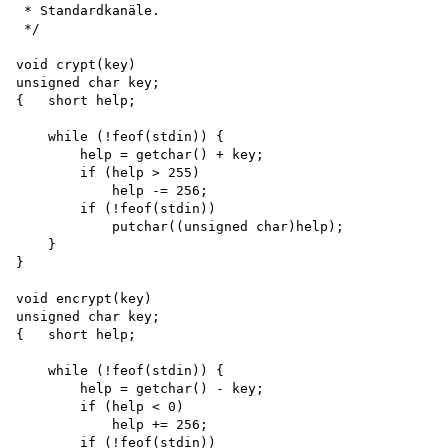
 * Standardkanäle.

 */

void crypt(key) 

unsigned char key;

{   short help;

    while (!feof(stdin)) {

        help = getchar() + key; 

        if (help > 255) 

            help -= 256; 

        if (!feof(stdin))

            putchar((unsigned char)help);

    }

}

void encrypt(key) 

unsigned char key;

{   short help;

    while (!feof(stdin)) {

        help = getchar() - key; 

        if (help < 0)

            help += 256; 

        if (!feof(stdin))
