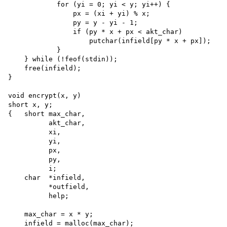
            for (yi = 0; yi < y; yi++) {

                px = (xi + yi) % x; 

                py = y - yi - 1; 

                if (py * x + px < akt_char) 

                    putchar(infield[py * x + px]);

            }

    } while (!feof(stdin)); 

    free(infield);

}

void encrypt(x, y) 

short x, y;

{   short max_char, 

          akt_char, 

          xi,

          yi,

          px,

          py,

          i;

    char  *infield,

          *outfield,

          help;

    max_char = x * y; 

    infield = malloc(max_char); 
