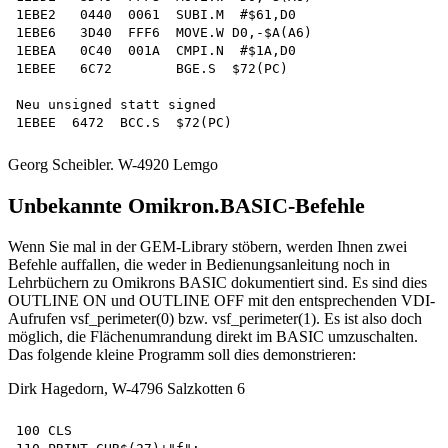
1EBE2   0440  0061  SUBI.M  #$61,D0

1EBE6   3D40  FFF6  MOVE.W D0,-$A(A6) 

1EBEA   0C40  001A  CMPI.N  #$1A,D0

1EBEE   6C72        BGE.S  $72(PC)

Neu unsigned statt signed 

Georg Scheibler. W-4920 Lemgo
Unbekannte Omikron.BASIC-Befehle
Wenn Sie mal in der GEM-Library stöbern, werden Ihnen zwei
Befehle auffallen, die weder in Bedienungsanleitung noch in
Lehrbüchern zu Omikrons BASIC dokumentiert sind. Es sind dies
OUTLINE ON und OUTLINE OFF mit den entsprechenden VDI-
Aufrufen vsf_perimeter(0) bzw. vsf_perimeter(1). Es ist also doch
möglich, die Flächenumrandung direkt im BASIC umzuschalten.
Das folgende kleine Programm soll dies demonstrieren:
Dirk Hagedorn, W-4796 Salzkotten 6
100 CLS
