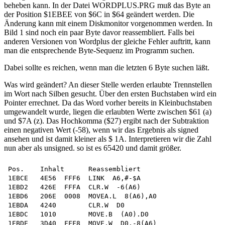
beheben kann. In der Datei WORDPLUS.PRG muß das Byte an
der Position $1EBEE von $6C in $64 geändert werden. Die
Änderung kann mit einem Diskmonitor vorgenommen werden. In
Bild 1 sind noch ein paar Byte davor reassembliert. Falls bei
anderen Versionen von Wordplus der gleiche Fehler auftritt, kann
man die entsprechende Byte-Sequenz im Programm suchen.
Dabei sollte es reichen, wenn man die letzten 6 Byte suchen läßt.
Was wird geändert? An dieser Stelle werden erlaubte Trennstellen
im Wort nach Silben gesucht. Über den ersten Buchstaben wird ein
Pointer errechnet. Da das Word vorher bereits in Kleinbuchstaben
umgewandelt wurde, liegen die erlaubten Werte zwischen $61 (a)
und $7A (z). Das Hochkomma ($27) ergibt nach der Subtraktion
einen negativen Wert (-58), wenn wir das Ergebnis als signed
ansehen und ist damit kleiner als $ 1A. Interpretieren wir die Zahl
nun aber als unsigned. so ist es 65420 und damit größer.
Pos.    Inhalt	    Reassembliert

1EBCE   4E56  FFF6  LINK  A6,#-$A

1EBD2   426E  FFFA  CLR.W  -6(A6)

1EBD6   206E  0008  MOVEA.L  8(A6),A0

1EBDA   4240        CLR.W  D0

1EBDC   1010        MOVE.B  (A0).D0

1EBDE   3D40  FFF8  MOVE.W  D0,-8(A6)
