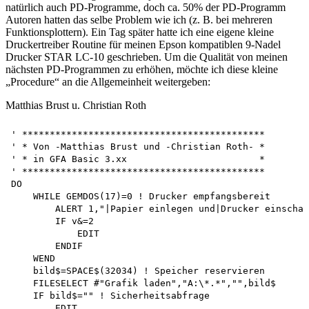
natürlich auch PD-Programme, doch ca. 50% der PD-Programm
Autoren hatten das selbe Problem wie ich (z. B. bei mehreren
Funktionsplottern). Ein Tag später hatte ich eine eigene kleine
Druckertreiber Routine für meinen Epson kompatiblen 9-Nadel
Drucker STAR LC-10 geschrieben. Um die Qualität von meinen
nächsten PD-Programmen zu erhöhen, möchte ich diese kleine
„Procedure“ an die Allgemeinheit weitergeben:
Matthias Brust u. Christian Roth
' ********************************************

' * Von -Matthias Brust und -Christian Roth- *

' * in GFA Basic 3.xx                        *

' ********************************************

DO

    WHILE GEMDOS(17)=0 ! Drucker empfangsbereit 

        ALERT 1,"|Papier einlegen und|Drucker einschal
        IF v&=2 

            EDIT 

        ENDIF 

    WEND 

    bild$=SPACE$(32034) ! Speicher reservieren 

    FILESELECT #"Grafik laden","A:\*.*","",bild$ 

    IF bild$="" ! Sicherheitsabfrage 

        EDIT 
