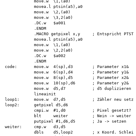
            move.w  \1,(a0) 

            movea.l ptsin(a5),a0 

            move.w  \2,(a0) 

            move.w  \3,2(a0) 

            .DC.w   $a001 

            .ENDM 

            .MACRO getpixel x,y     ; Entspricht PTST 

            movea.l ptsin(a5),a0 

            move.w  \1,(a0) 

            move.w  \2,2(a0) 

            .DC.w   $a002 

            .ENDM 

code:       move.w  4(sp),d3        ; Parameter x1& 

            move.w  6(sp),d4        ; Parameter y1& 

            move.w  8(sp),d5        ; Parameter x2& 

            move.w  10(sp),d6       ; Parameter y2& 

            move.w  d5,d7           ; d5 duplizieren 

            lineainit 

loop1:      move.w  d7,d5           ; Zähler neu setze
loop2:      getpixel d5,d6 

            cmpi.w  #1,d0           ; Pixel gesetzt? 

            blt     weiter          ; Nein -> weiter 

            putpixel #1,d6,d5       ; Ja -> setzen 

weiter:     cmp.w   d3,d5 

            dbls    d5,loop2        ; x Koord. Schleif