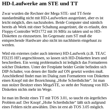
HD-Laufwerke am STE und TT
Zwar wurden die Rechner der Mega STE- und TT-Serie
standardmäßig nicht mit HD-Laufwerken ausgerüstet, aber es ist
leicht möglich, dies nachzuholen. Beide Computer sind nämlich
bereits ab Werk mit einer Schaltung ausgerüstet, die es erlaubt, den
Floppy-Controller WD1772 mit 16 MHz zu takten und so HD-
Disketten zu einzusetzen. Im Gegensatz zum ST muß die
entsprechende Hardware also nicht im nachhinein eingebaut zu
werden.
Wird ein externes (oder auch internes) HD-Laufwerk (z.B. TEAC
FD235 HF) angeschlossen, so lassen sich HD-Disketten lesen und
beschreiben. Ein wenig problematisch ist lediglich das Formatieren
solcher Disketten. Unter der Festplatte beider Geräte befinden sich
DIP-Schalter, von denen der fünfte auf ON gesetzt werden muß.
Anschließend findet man im Dialog zum Formatieren von Disketten
einen Knopf mit der Bezeichnung „Hohe Schreibdichte“. Ist man
nun stolzer Besitzer eines MegaSTE, so steht der Nutzung von HD-
Disketten nichts mehr im Wege.
Ist man im Besitz eines TT mit TOS 3.01, so taucht ein ärgerliches
Problem auf: Der Knopf „Hohe Schreibdichte“ läßt sich aufgrund
eines Fehlers nicht anwählen. Dies ist erst ab TOS 3.05 möglich.