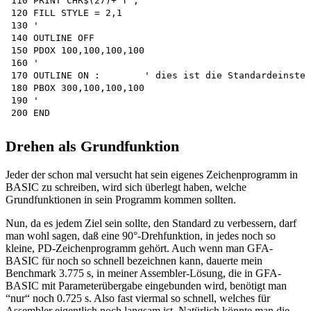
110 PRINT CHR$(27)+"f";

120 FILL STYLE = 2,1 

130 '

140 OUTLINE OFF

150 PDOX 100,100,100,100

160 '

170 OUTLINE ON :	' dies ist die Standardeinstellung

180 PBOX 300,100,100,100 

190 '

Drehen als Grundfunktion
Jeder der schon mal versucht hat sein eigenes Zeichenprogramm in
BASIC zu schreiben, wird sich überlegt haben, welche
Grundfunktionen in sein Programm kommen sollten.
Nun, da es jedem Ziel sein sollte, den Standard zu verbessern, darf
man wohl sagen, daß eine 90°-Drehfunktion, in jedes noch so
kleine, PD-Zeichenprogramm gehört. Auch wenn man GFA-
BASIC für noch so schnell bezeichnen kann, dauerte mein
Benchmark 3.775 s, in meiner Assembler-Lösung, die in GFA-
BASIC mit Parameterübergabe eingebunden wird, benötigt man
“nur“ noch 0.725 s. Also fast viermal so schnell, welches für
Assembler eigentlich noch langsam ist. Natürlich könnte man die