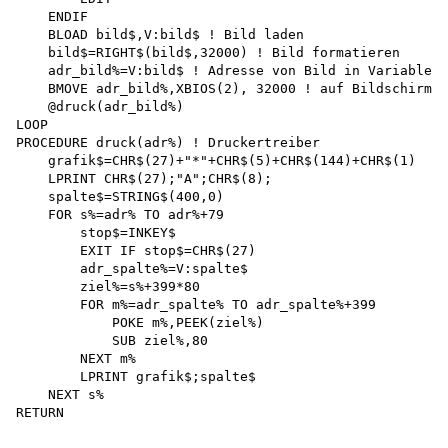
    ENDIF 

    BLOAD bild$,V:bild$ ! Bild laden 

    bild$=RIGHT$(bild$,32000) ! Bild formatieren 

    adr_bild%=V:bild$ ! Adresse von Bild in Variable 

    BMOVE adr_bild%,XBIOS(2), 32000 ! auf Bildschirm z
    @druck(adr_bild%) 

LOOP 

PROCEDURE druck(adr%) ! Druckertreiber 

    grafik$=CHR$(27)+"*"+CHR$(5)+CHR$(144)+CHR$(1) 

    LPRINT CHR$(27);"A";CHR$(8); 

    spalte$=STRING$(400,0) 

    FOR s%=adr% TO adr%+79 

        stop$=INKEY$ 

        EXIT IF stop$=CHR$(27) 

        adr_spalte%=V:spalte$ 

        ziel%=s%+399*80 

        FOR m%=adr_spalte% TO adr_spalte%+399 

            POKE m%,PEEK(ziel%) 

            SUB ziel%,80 

        NEXT m% 

        LPRINT grafik$;spalte$ 

    NEXT s% 
