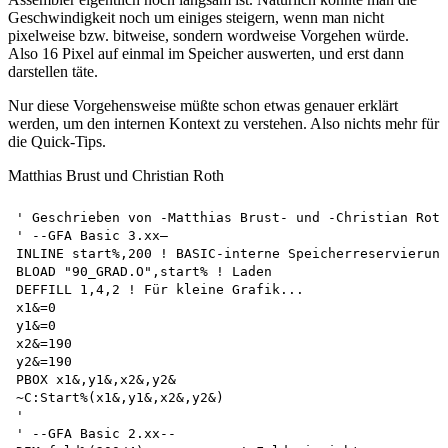
Geschwindigkeit noch um einiges steigern, wenn man nicht
pixelweise bzw. bitweise, sondern wordweise Vorgehen würde.
Also 16 Pixel auf einmal im Speicher auswerten, und erst dann
darstellen täte.
Nur diese Vorgehensweise müßte schon etwas genauer erklärt
werden, um den internen Kontext zu verstehen. Also nichts mehr für
die Quick-Tips.
Matthias Brust und Christian Roth
' Geschrieben von -Matthias Brust- und -Christian Roth
' --GFA Basic 3.xx— 

INLINE start%,200 ! BASIC-interne Speicherreservierung
BLOAD "90_GRAD.O",start% ! Laden 

DEFFILL 1,4,2 ! Für kleine Grafik... 

x1&=0 

y1&=0 

x2&=190 

y2&=190 

PBOX x1&,y1&,x2&,y2& 

~C:Start%(x1&,y1&,x2&,y2&) 

'

' --GFA Basic 2.xx-- 
