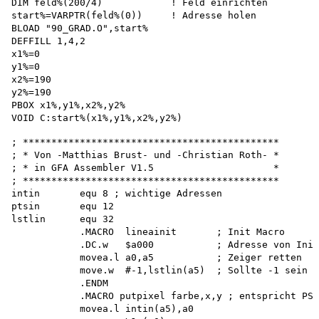
DIM feld%(200/4)            ! Feld einrichten

start%=VARPTR(feld%(0))     ! Adresse holen 

BLOAD "90_GRAD.O",start% 

DEFFILL 1,4,2 

x1%=0 

y1%=0 

x2%=190 

y2%=190 

PBOX x1%,y1%,x2%,y2% 

; *********************************************

; * Von -Matthias Brust- und -Christian Roth- * 

; * in GFA Assembler V1.5                     * 

; *********************************************

intin       equ 8 ; wichtige Adressen 

ptsin       equ 12 

lstlin      equ 32 

            .MACRO  lineainit       ; Init Macro 

            .DC.w   $a000           ; Adresse von Init
            movea.l a0,a5           ; Zeiger retten 

            move.w  #-1,lstlin(a5)  ; Sollte -1 sein 

            .ENDM 

            .MACRO putpixel farbe,x,y ; entspricht PSE
            movea.l intin(a5),a0 
