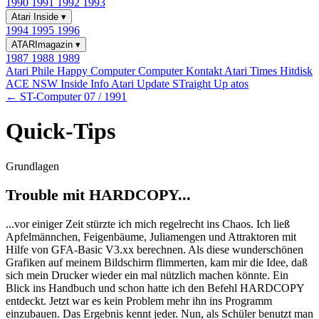
1990
1991
1992
1993
Atari Inside
▾
1994
1995
1996
ATARImagazin
▾
1987
1988
1989
Atari Phile
Happy Computer
Computer Kontakt
Atari Times
Hitdisk
ACE NSW Inside Info
Atari Update
STraight Up
atos
← ST-Computer 07 / 1991
Quick-Tips
Grundlagen
Trouble mit HARDCOPY...
...vor einiger Zeit stürzte ich mich regelrecht ins Chaos. Ich ließ
Apfelmännchen, Feigenbäume, Juliamengen und Attraktoren mit
Hilfe von GFA-Basic V3.xx berechnen. Als diese wunderschönen
Grafiken auf meinem Bildschirm flimmerten, kam mir die Idee, daß
sich mein Drucker wieder ein mal nützlich machen könnte. Ein
Blick ins Handbuch und schon hatte ich den Befehl HARDCOPY
entdeckt. Jetzt war es kein Problem mehr ihn ins Programm
einzubauen. Das Ergebnis kennt jeder. Nun, als Schüler benutzt man