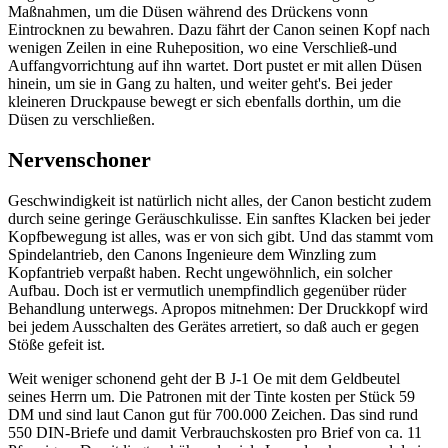
Maßnahmen, um die Düsen während des Drückens vonn
Eintrocknen zu bewahren. Dazu fährt der Canon seinen Kopf nach
wenigen Zeilen in eine Ruheposition, wo eine Verschließ-und
Auffangvorrichtung auf ihn wartet. Dort pustet er mit allen Düsen
hinein, um sie in Gang zu halten, und weiter geht's. Bei jeder
kleineren Druckpause bewegt er sich ebenfalls dorthin, um die
Düsen zu verschließen.
Nervenschoner
Geschwindigkeit ist natürlich nicht alles, der Canon besticht zudem
durch seine geringe Geräuschkulisse. Ein sanftes Klacken bei jeder
Kopfbewegung ist alles, was er von sich gibt. Und das stammt vom
Spindelantrieb, den Canons Ingenieure dem Winzling zum
Kopfantrieb verpaßt haben. Recht ungewöhnlich, ein solcher
Aufbau. Doch ist er vermutlich unempfindlich gegenüber rüder
Behandlung unterwegs. Apropos mitnehmen: Der Druckkopf wird
bei jedem Ausschalten des Gerätes arretiert, so daß auch er gegen
Stöße gefeit ist.
Weit weniger schonend geht der B J-1 Oe mit dem Geldbeutel
seines Herrn um. Die Patronen mit der Tinte kosten per Stück 59
DM und sind laut Canon gut für 700.000 Zeichen. Das sind rund
550 DIN-Briefe und damit Verbrauchskosten pro Brief von ca. 11