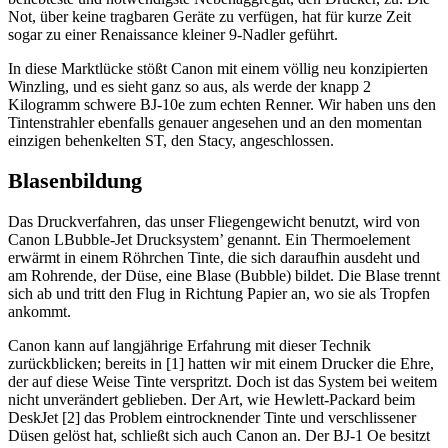
Not, über keine tragbaren Geräte zu verfügen, hat für kurze Zeit
sogar zu einer Renaissance kleiner 9-Nadler geführt.
In diese Marktlücke stößt Canon mit einem völlig neu konzipierten
Winzling, und es sieht ganz so aus, als werde der knapp 2
Kilogramm schwere BJ-10e zum echten Renner. Wir haben uns den
Tintenstrahler ebenfalls genauer angesehen und an den momentan
einzigen behenkelten ST, den Stacy, angeschlossen.
Blasenbildung
Das Druckverfahren, das unser Fliegengewicht benutzt, wird von
Canon LBubble-Jet Drucksystem’ genannt. Ein Thermoelement
erwärmt in einem Röhrchen Tinte, die sich daraufhin ausdeht und
am Rohrende, der Düse, eine Blase (Bubble) bildet. Die Blase trennt
sich ab und tritt den Flug in Richtung Papier an, wo sie als Tropfen
ankommt.
Canon kann auf langjährige Erfahrung mit dieser Technik
zurückblicken; bereits in [1] hatten wir mit einem Drucker die Ehre,
der auf diese Weise Tinte verspritzt. Doch ist das System bei weitem
nicht unverändert geblieben. Der Art, wie Hewlett-Packard beim
DeskJet [2] das Problem eintrocknender Tinte und verschlissener
Düsen gelöst hat, schließt sich auch Canon an. Der BJ-1 Oe besitzt