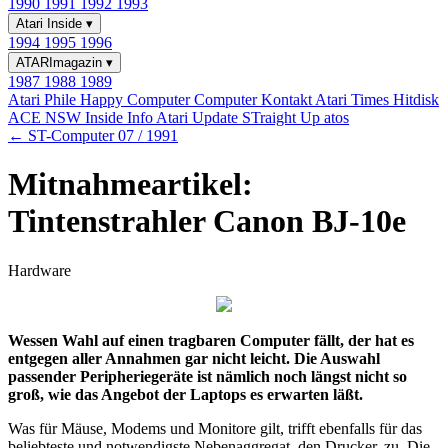
1990
1991
1992
1993
Atari Inside
▾
1994
1995
1996
ATARImagazin
▾
1987
1988
1989
Atari Phile
Happy Computer
Computer Kontakt
Atari Times
Hitdisk
ACE NSW Inside Info
Atari Update
STraight Up
atos
← ST-Computer 07 / 1991
Mitnahmeartikel:
Tintenstrahler Canon BJ-10e
Hardware
Wessen Wahl auf einen tragbaren Computer fällt, der hat es
entgegen aller Annahmen gar nicht leicht. Die Auswahl
passender Peripheriegeräte ist nämlich noch längst nicht so
groß, wie das Angebot der Laptops es erwarten läßt.
Was für Mäuse, Modems und Monitore gilt, trifft ebenfalls für das
beliebteste und notwendigste Nebenaggregat, den Drucker, zu. Die