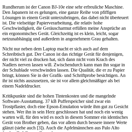
Rundherum ist der Canon BJ-10e eine sehr erfreuliche Maschine.
Den Japanern ist es gelungen, eine ganze Reihe von pfiffigen
Lösungen in einem Gerät unterzubringen, das dabei nicht überteuert
ist. Die vielseitige Papierverarbeitung, die relativ hohe
Geschwindigkeit, die Geräuscharmut erfüllen meine Ansprüche an
ein ergonomisches Gerät. Gleichzeitig ist es klein, leicht, sogar
netzunabhängig und außerdem in angenehmem Grau gehalten.
Nicht nur neben dem Laptop macht er sich auch auf dem
Schreibtisch gut. Der Canon ist das richtige Gerät für denjenigen,
der nicht viel zu drucken hat, sich dann nicht vom Krach des
Nadlers nerven lassen will. Zwischendurch kann man ihn sogar in
der Schublade verschwinden lassen. Die Qualität, die er zu Papier
bringt, können Sie in der Grafik- und Schriftprobe besichtigen. An
ihr ist nichts auszusetzen, sie ist vor allem gleichmäßiger als bei
einem Nadeldrucker.
Kritikpunkte sind die hohen Tintenkosten und die mangelnde
Software-Ausstattung. 37 kB Pufferspeicher sind zwar ein
Trostpflaster, doch eine Epson-Emulation würde ihm gut zu Gesicht
stehen. Wer ihn in sein Herz geschlossen hat und noch ein wenig
warten will, für den wird es noch in diesem Sommer ein identisches
Gerät von Brother geben, das vor allem durch bessere innere Werte
glänzt (siehe auch [3]). Auch die Apfelmännchen aus Palo Alto