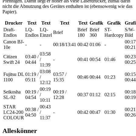
Pfennigen. Damit liegt er höher als viele Laserdrucker, zumal darin
nicht die Abnutzung des Gerätes enthalten ist (ebensowenig wie das
Papier).
Drucker
Text
Text
Text
Text
Grafik
Grafik
Graf
Draft-
LQ-
LQ-
Brief
Brief
ST-
S/W-
Brief
Endlos
Endlos
Einzel
180
360
Hardcopy
Bild
Canon BJ-
00:17
-
-
00:18/13:41
00:42
01:06
-
10e
00:21
03:58
Citizen
03:40 /
00:23
/
-
00:41
00:54
01:46
Swift 24
04:44
00:25
11:39
03:08
Fujitsu DL
01:19 /
03:57 /
00:15
/
00:46
00:44
01:23
1100
05:11
15:35
00:44
12:12
00:19
Seikosha
00:19 /
00:19 /
00:18
/
00:37
01:12
02:15
SL-92
04:54
12:28
00:19
10:11
STAR
00:43
00:38 /
00:21
LC24-200
/
-
00:42
00:47
01:30
04:50
00:26
COLOUR
11:37
Alleskönner