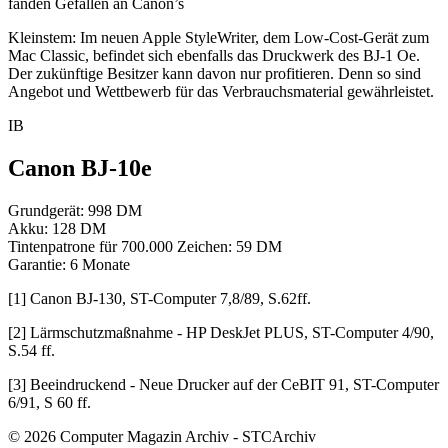
fanden Gefallen an Canon’s
Kleinstem: Im neuen Apple StyleWriter, dem Low-Cost-Gerät zum
Mac Classic, befindet sich ebenfalls das Druckwerk des BJ-1 Oe.
Der zukünftige Besitzer kann davon nur profitieren. Denn so sind
Angebot und Wettbewerb für das Verbrauchsmaterial gewährleistet.
IB
Canon BJ-10e
Grundgerät: 998 DM
Akku: 128 DM
Tintenpatrone für 700.000 Zeichen: 59 DM
Garantie: 6 Monate
[1] Canon BJ-130, ST-Computer 7,8/89, S.62ff.
[2] Lärmschutzmaßnahme - HP DeskJet PLUS, ST-Computer 4/90,
S.54 ff.
[3] Beeindruckend - Neue Drucker auf der CeBIT 91, ST-Computer
6/91, S 60 ff.
© 2026 Computer Magazin Archiv - STCArchiv