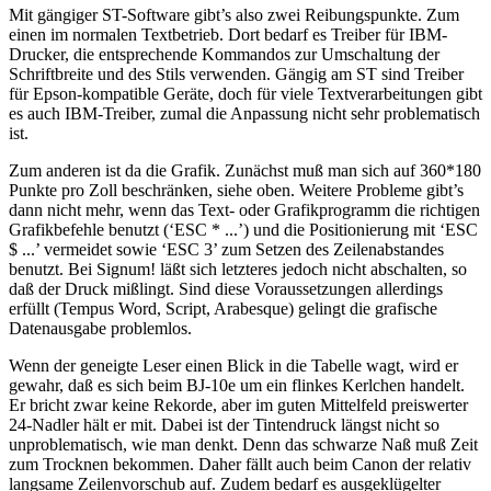
Mit gängiger ST-Software gibt’s also zwei Reibungspunkte. Zum
einen im normalen Textbetrieb. Dort bedarf es Treiber für IBM-
Drucker, die entsprechende Kommandos zur Umschaltung der
Schriftbreite und des Stils verwenden. Gängig am ST sind Treiber
für Epson-kompatible Geräte, doch für viele Textverarbeitungen gibt
es auch IBM-Treiber, zumal die Anpassung nicht sehr problematisch
ist.
Zum anderen ist da die Grafik. Zunächst muß man sich auf 360*180
Punkte pro Zoll beschränken, siehe oben. Weitere Probleme gibt’s
dann nicht mehr, wenn das Text- oder Grafikprogramm die richtigen
Grafikbefehle benutzt (‘ESC * ...’) und die Positionierung mit ‘ESC
$ ...’ vermeidet sowie ‘ESC 3’ zum Setzen des Zeilenabstandes
benutzt. Bei Signum! läßt sich letzteres jedoch nicht abschalten, so
daß der Druck mißlingt. Sind diese Voraussetzungen allerdings
erfüllt (Tempus Word, Script, Arabesque) gelingt die grafische
Datenausgabe problemlos.
Wenn der geneigte Leser einen Blick in die Tabelle wagt, wird er
gewahr, daß es sich beim BJ-10e um ein flinkes Kerlchen handelt.
Er bricht zwar keine Rekorde, aber im guten Mittelfeld preiswerter
24-Nadler hält er mit. Dabei ist der Tintendruck längst nicht so
unproblematisch, wie man denkt. Denn das schwarze Naß muß Zeit
zum Trocknen bekommen. Daher fällt auch beim Canon der relativ
langsame Zeilenvorschub auf. Zudem bedarf es ausgeklügelter