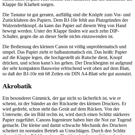
Klappe für Klarheit sorgen.
Die Tastatur ist gut geraten, auffällig sind die Knöpfe zum Vor- und
Zurückfahren des Papiers. Dem BJ-10e fehlt aus Platzgründen der
Walzendrehknopf, da kann das Papier auf diesem Weg von Hand
bewegt werden. Unter der Klappe finden wir auch zehn DIP-
Schalter, gegen die an dieser Stelle nichts einzuwenden ist.
Die Bedienung des kleinen Canon ist völlig unproblematisch und
simpel. Das Papier zieht er halbautomatisch ein. Das heißt: Papier
auf die Klappe legen, die hochgestellt als Rutsche dient, Knopf
drücken, und schon kann’s los gehen. Der Druckbeginn ist aufgrund
der sehr kompakten Bauweise erfrischend weit oben auf dem Blatt,
so daß der BJ-10e mit 68 Zeilen ein DIN A4-Blatt sehr gut ausnutzt.
Akrobatik
Ein besonderer Gimmick, der gar nicht so lächerlich ist, wie er
scheint, ist der Ständer an der Rückseite des kleinen Druckers. Er
wird gedreht, schon steht das Gerät auf dem Rücken. Von der
Unterseite, die im Bild rechts ist, wird durch einen Schlitz stärkeres
Papier zugeführt. Canons Ingenieure haben hier die Not zur Tugend
gemacht. Die kleine und damit schwache Mechanik des Druckers
scheitert im normalen Betrieb an Umschlägen. Durch den Schlitz