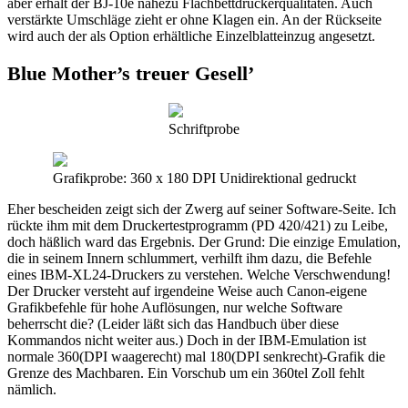
aber erhält der BJ-10e nahezu Flachbettdruckerqualitäten. Auch
verstärkte Umschläge zieht er ohne Klagen ein. An der Rückseite
wird auch der als Option erhältliche Einzelblatteinzug angesetzt.
Blue Mother’s treuer Gesell’
Schriftprobe
Grafikprobe: 360 x 180 DPI Unidirektional gedruckt
Eher bescheiden zeigt sich der Zwerg auf seiner Software-Seite. Ich
rückte ihm mit dem Druckertestprogramm (PD 420/421) zu Leibe,
doch häßlich ward das Ergebnis. Der Grund: Die einzige Emulation,
die in seinem Innern schlummert, verhilft ihm dazu, die Befehle
eines IBM-XL24-Druckers zu verstehen. Welche Verschwendung!
Der Drucker versteht auf irgendeine Weise auch Canon-eigene
Grafikbefehle für hohe Auflösungen, nur welche Software
beherrscht die? (Leider läßt sich das Handbuch über diese
Kommandos nicht weiter aus.) Doch in der IBM-Emulation ist
normale 360(DPI waagerecht) mal 180(DPI senkrecht)-Grafik die
Grenze des Machbaren. Ein Vorschub um ein 360tel Zoll fehlt
nämlich.