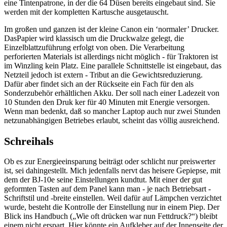
eine Tintenpatrone, in der die 64 Düsen bereits eingebaut sind. Sie
werden mit der kompletten Kartusche ausgetauscht.
Im großen und ganzen ist der kleine Canon ein ‘normaler’ Drucker.
DasPapier wird klassisch um die Druckwalze gelegt, die
Einzelblattzuführung erfolgt von oben. Die Verarbeitung
perforierten Materials ist allerdings nicht möglich - für Traktoren ist
im Winzling kein Platz. Eine parallele Schnittstelle ist eingebaut, das
Netzteil jedoch ist extern - Tribut an die Gewichtsreduzierung.
Dafür aber findet sich an der Rückseite ein Fach für den als
Sonderzubehör erhältlichen Akku. Der soll nach einer Ladezeit von
10 Stunden den Druk ker für 40 Minuten mit Energie versorgen.
Wenn man bedenkt, daß so mancher Laptop auch nur zwei Stunden
netzunabhängigen Betriebes erlaubt, scheint das völlig ausreichend.
Schreihals
Ob es zur Energieeinsparung beiträgt oder schlicht nur preiswerter
ist, sei dahingestellt. Mich jedenfalls nervt das heisere Gepiepse, mit
dem der BJ-10e seine Einstellungen kundtut. Mit einer der gut
geformten Tasten auf dem Panel kann man - je nach Betriebsart -
Schriftstil und -breite einstellen. Weil dafür auf Lämpchen verzichtet
wurde, besteht die Kontrolle der Einstellung nur in einem Piep. Der
Blick ins Handbuch („Wie oft drücken war nun Fettdruck?“) bleibt
einem nicht erspart. Hier könnte ein Aufkleber auf der Innenseite der