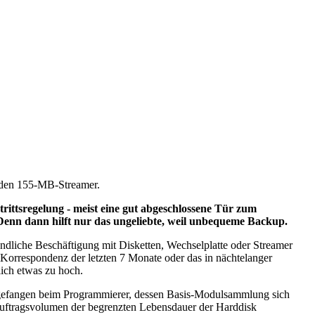
r den 155-MB-Streamer.
ttsregelung - meist eine gut abgeschlossene Tür zum
Denn dann hilft nur das ungeliebte, weil unbequeme Backup.
ndliche Beschäftigung mit Disketten, Wechselplatte oder Streamer
orrespondenz der letzten 7 Monate oder das in nächtelanger
lich etwas zu hoch.
angefangen beim Programmierer, dessen Basis-Modulsammlung sich
 Auftragsvolumen der begrenzten Lebensdauer der Harddisk