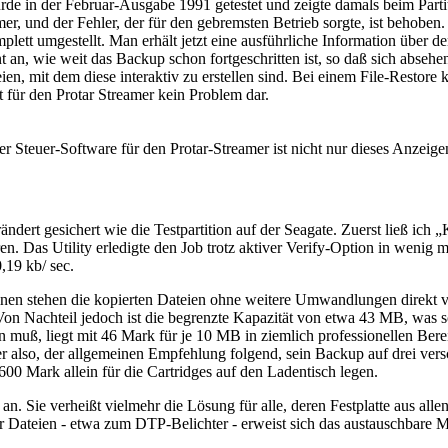
urde in der Februar-Ausgabe 1991 getestet und zeigte damals beim Par
er, und der Fehler, der für den gebremsten Betrieb sorgte, ist behob
 umgestellt. Man erhält jetzt eine ausführliche Information über den
 an, wie weit das Backup schon fortgeschritten ist, so daß sich absehen
eien, mit dem diese interaktiv zu erstellen sind. Bei einem File-Restor
t für den Protar Streamer kein Problem dar.
r Steuer-Software für den Protar-Streamer ist nicht nur dieses Anzeige
dert gesichert wie die Testpartition auf der Seagate. Zuerst ließ ich 
en. Das Utility erledigte den Job trotz aktiver Verify-Option in wenig 
,19 kb/ sec.
einen stehen die kopierten Dateien ohne weitere Umwandlungen direkt 
on Nachteil jedoch ist die begrenzte Kapazität von etwa 43 MB, was s
pen muß, liegt mit 46 Mark für je 10 MB in ziemlich professionellen B
r also, der allgemeinen Empfehlung folgend, sein Backup auf drei vers
00 Mark allein für die Cartridges auf den Ladentisch legen.
an. Sie verheißt vielmehr die Lösung für alle, deren Festplatte aus al
Dateien - etwa zum DTP-Belichter - erweist sich das austauschbare M