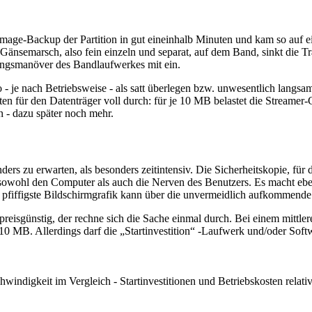
Image-Backup der Partition in gut eineinhalb Minuten und kam so auf 
Gänsemarsch, also fein einzeln und separat, auf dem Band, sinkt die Tra
ungsmanöver des Bandlaufwerkes mit ein.
 - je nach Betriebsweise - als satt überlegen bzw. unwesentlich langsa
ten für den Datenträger voll durch: für je 10 MB belastet die Streamer
 - dazu später noch mehr.
ders zu erwarten, als besonders zeitintensiv. Die Sicherheitskopie, f
 sowohl den Computer als auch die Nerven des Benutzers. Es macht ebe
 pfiffigste Bildschirmgrafik kann über die unvermeidlich aufkommende
reisgünstig, der rechne sich die Sache einmal durch. Bei einem mittle
 MB. Allerdings darf die „Startinvestition“ -Laufwerk und/oder Softw
windigkeit im Vergleich - Startinvestitionen und Betriebskosten relati