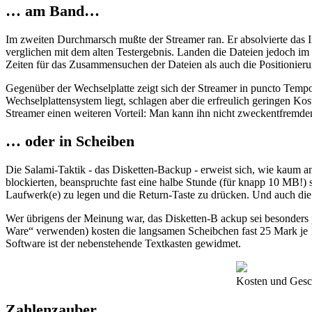
… am Band…
Im zweiten Durchmarsch mußte der Streamer ran. Er absolvierte das 
verglichen mit dem alten Testergebnis. Landen die Dateien jedoch im 
Zeiten für das Zusammensuchen der Dateien als auch die Positionier
Gegenüber der Wechselplatte zeigt sich der Streamer in puncto Tempo
Wechselplattensystem liegt, schlagen aber die erfreulich geringen Kos
Streamer einen weiteren Vorteil: Man kann ihn nicht zweckentfremden
… oder in Scheiben
Die Salami-Taktik - das Disketten-Backup - erweist sich, wie kaum an
blockierten, beanspruchte fast eine halbe Stunde (für knapp 10 MB!)
Laufwerk(e) zu legen und die Return-Taste zu drücken. Und auch die
Wer übrigens der Meinung war, das Disketten-B ackup sei besonders p
Ware“ verwenden) kosten die langsamen Scheibchen fast 25 Mark je 10
Software ist der nebenstehende Textkasten gewidmet.
Kosten und Gesch
Zahlenzauber