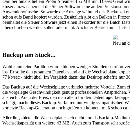
Darüber hinaus lief ein Protar-Streamer 155 MB mit. Dieses Gerät w
kb/sec. Inzwischen hat die Steuer-Software eine andere Versionsnumm
Anwenderwünsche. So wurde die Anzeige während des Backups komplett
schon aufs Band kopiert wurden. Zusätzlich gibt ein Balken in Prozent
beinhaltet die Steuer-Software jetzt einen Rekorder für die Batch-Dat
überschrieben werden sollen oder nicht. Auch der Betrieb am TT stell
Neu an de
Backup am Stück...
Wohl kaum eine Partition wurde binnen weniger Stunden so oft unverän
los. Er sollte den gesamten Datenbestand auf die Wechselplatte kopier
77 kb/sec - nicht übel. Im Vergleich dazu: das Desktop schaffte nur 30
Das Backup auf die Wechselplatte verbindet mehrere Vorteile. Zum 
die vorgelegte Geschwindigkeit genügt professionellen Ansprüchen. V
ausreicht. Auch der Preis, den man allein für den Datenträger berap
schlägt, macht dieses Backup-Verfahren nur wenig sympathischer. We
vorletzte Backup-Generation noch greifen zu können, muß schon ca. 6
Allerdings bietet die Wechselplatte sich nicht nur als Backup-Medium 
Wechselkapazität um weitere 43 MB. Auch zum Transport sehr großer 