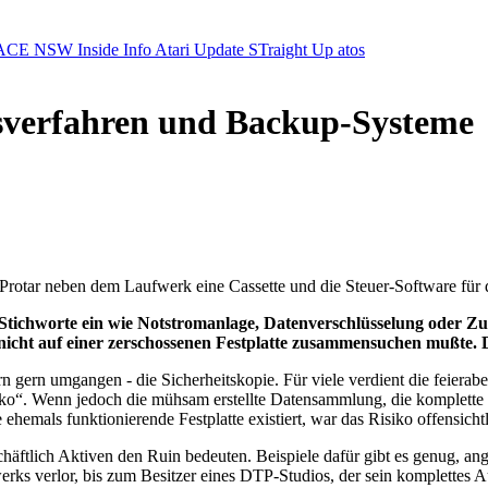
ACE NSW Inside Info
Atari Update
STraight Up
atos
gsverfahren und Backup-Systeme
 Protar neben dem Laufwerk eine Cassette und die Steuer-Software fü
chworte ein wie Notstromanlage, Datenverschlüsselung oder Zutri
nicht auf einer zerschossenen Festplatte zusammensuchen mußte. 
gern umgangen - die Sicherheitskopie. Für viele verdient die feierabe
“. Wenn jedoch die mühsam erstellte Datensammlung, die komplette K
hemals funktionierende Festplatte existiert, war das Risiko offensicht
häftlich Aktiven den Ruin bedeuten. Beispiele dafür gibt es genug, 
erks verlor, bis zum Besitzer eines DTP-Studios, der sein komplettes