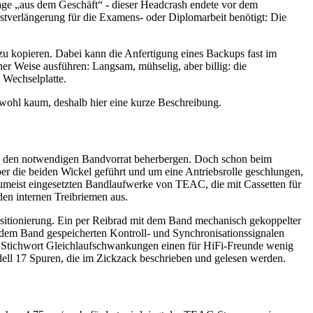
Tage „aus dem Geschäft“ - dieser Headcrash endete vor dem
stverlängerung für die Examens- oder Diplomarbeit benötigt: Die
 zu kopieren. Dabei kann die Anfertigung eines Backups fast im
er Weise ausführen: Langsam, mühselig, aber billig: die
e Wechselplatte.
 wohl kaum, deshalb hier eine kurze Beschreibung.
 die den notwendigen Bandvorrat beherbergen. Doch schon beim
ber die beiden Wickel geführt und um eine Antriebsrolle geschlungen,
zumeist eingesetzten Bandlaufwerke von TEAC, die mit Cassetten für
en internen Treibriemen aus.
positionierung. Ein per Reibrad mit dem Band mechanisch gekoppelter
dem Band gespeicherten Kontroll- und Synchronisationssignalen
 Stichwort Gleichlaufschwankungen einen für HiFi-Freunde wenig
ell 17 Spuren, die im Zickzack beschrieben und gelesen werden.