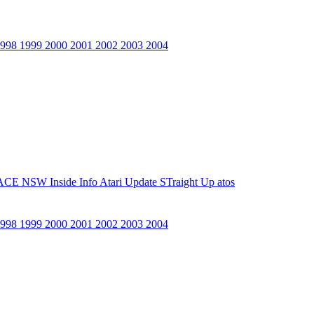
1998
1999
2000
2001
2002
2003
2004
ACE NSW Inside Info
Atari Update
STraight Up
atos
1998
1999
2000
2001
2002
2003
2004