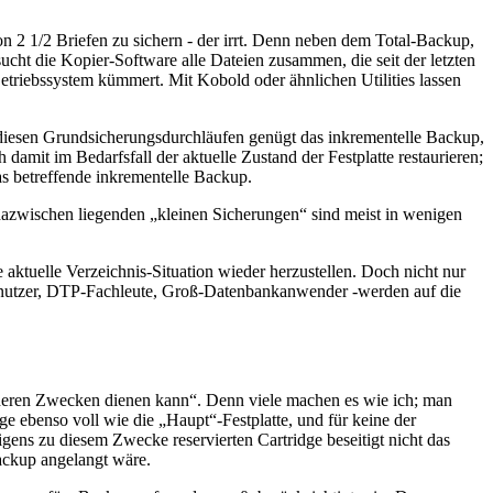
n 2 1/2 Briefen zu sichern - der irrt. Denn neben dem Total-Backup,
sucht die Kopier-Software alle Dateien zusammen, die seit der letzten
etriebssystem kümmert. Mit Kobold oder ähnlichen Utilities lassen
diesen Grundsicherungsdurchläufen genügt das inkrementelle Backup,
 damit im Bedarfsfall der aktuelle Zustand der Festplatte restaurieren;
das betreffende inkrementelle Backup.
azwischen liegenden „kleinen Sicherungen“ sind meist in wenigen
aktuelle Verzeichnis-Situation wieder herzustellen. Doch nicht nur
Benutzer, DTP-Fachleute, Groß-Datenbankanwender -werden auf die
anderen Zwecken dienen kann“. Denn viele machen es wie ich; man
dge ebenso voll wie die „Haupt“-Festplatte, und für keine der
ens zu diesem Zwecke reservierten Cartridge beseitigt nicht das
ackup angelangt wäre.