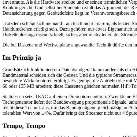
anvertraute. Als die Hardware streikte und er seinen terminlichen 
Konkursgericht. Und selbst bei Studenten zählt das Argument, der Re
Datensicherung gegen Gerätedefekte liegt im Verantwortungsbereich 
Trotzdem schlägt sich niemand - auch ich nicht - darum, als letzten 
Handumdrehen erledigt sein. Dazu gehören nur etwas Eigenantrieb und 
Diskettenlösung; rasend schnell, sicher, aber relativ teuer: der Strea
Die bei Diskette und Wechselplatte angewandte Technik dürfte den me
Im Prinzip ja
Grundsätzlich funktioniert ein Datenbandgerät kaum anders als ein 
Bandmaterial scheiden sich die Geister. Und die typische Streamercas
besondere Wickelmotoren erübrigt. Es genügt, die Antriebsrolle mit
60 oder 155 MB arbeiten; diese Cassetten gleichen normalen HiFi-To
Stattdessen setzt TEAC auf einen Dreimotorenantrieb: Zwei kleine El
Tachogenerator liefert der Bandbewegung proportionale Signale, an
reicht diese Technik aus, um das Band genügend gleichmäßig am S
tolerablen Wert von ±4%. Dafür bringt der Streamer nicht nur 4 Spu
Tempo, Tempo