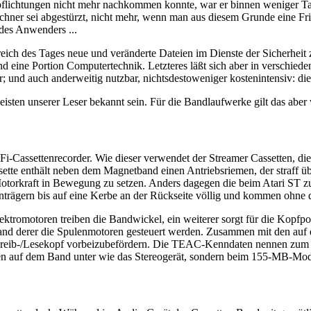
Verpflichtungen nicht mehr nachkommen konnte, war er binnen weniger 
chner sei abgestürzt, nicht mehr, wenn man aus diesem Grunde eine Fri
des Anwenders ...
Streich des Tages neue und veränderte Dateien im Dienste der Sicherheit
eine Portion Computertechnik. Letzteres läßt sich aber in verschieden
mer; und auch anderweitig nutzbar, nichtsdestoweniger kostenintensiv: di
isten unserer Leser bekannt sein. Für die Bandlaufwerke gilt das aber
HiFi-Cassettenrecorder. Wie dieser verwendet der Streamer Cassetten,
sette enthält neben dem Magnetband einen Antriebsriemen, der straff ü
 Motorkraft in Bewegung zu setzen. Anders dagegen die beim Atari ST 
nträgern bis auf eine Kerbe an der Rückseite völlig und kommen ohne d
ektromotoren treiben die Bandwickel, ein weiterer sorgt für die Kopf
hand derer die Spulenmotoren gesteuert werden. Zusammen mit den auf 
chreib-/Lesekopf vorbeizubefördern. Die TEAC-Kenndaten nennen zum
ren auf dem Band unter wie das Stereogerät, sondern beim 155-MB-Mod