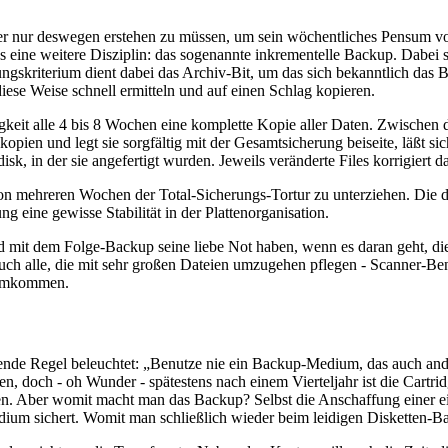
mer nur deswegen erstehen zu müssen, um sein wöchentliches Pensum vo
 es eine weitere Disziplin: das sogenannte inkrementelle Backup. Dabei 
gskriterium dient dabei das Archiv-Bit, um das sich bekanntlich das B
diese Weise schnell ermitteln und auf einen Schlag kopieren.
keit alle 4 bis 8 Wochen eine komplette Kopie aller Daten. Zwischen 
ien und legt sie sorgfältig mit der Gesamtsicherung beiseite, läßt sich
sk, in der sie angefertigt wurden. Jeweils veränderte Files korrigiert 
n mehreren Wochen der Total-Sicherungs-Tortur zu unterziehen. Die d
ng eine gewisse Stabilität in der Plattenorganisation.
d mit dem Folge-Backup seine liebe Not haben, wenn es daran geht, die 
uch alle, die mit sehr großen Dateien umzugehen pflegen - Scanner-
rumkommen.
olgende Regel beleuchtet: „Benutze nie ein Backup-Medium, das auch 
en, doch - oh Wunder - spätestens nach einem Vierteljahr ist die Cartri
en. Aber womit macht man das Backup? Selbst die Anschaffung einer eig
ium sichert. Womit man schließlich wieder beim leidigen Disketten-B