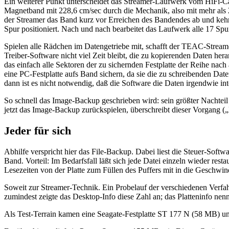
Ein weiterer Punkt unterscheidet das Streamer-Laufwerk vom HiFi-C
Magnetband mit 228,6 cm/sec durch die Mechanik, also mit mehr als 2
der Streamer das Band kurz vor Erreichen des Bandendes ab und kehr
Spur positioniert. Nach und nach bearbeitet das Laufwerk alle 17 S
Spielen alle Rädchen im Datengetriebe mit, schafft der TEAC-Streamer
Treiber-Software nicht viel Zeit bleibt, die zu kopierenden Daten 
das einfach alle Sektoren der zu sichernden Festplatte der Reihe nach 
eine PC-Festplatte aufs Band sichern, da sie die zu schreibenden D
dann ist es nicht notwendig, daß die Software die Daten irgendwie inte
So schnell das Image-Backup geschrieben wird: sein größter Nachteil is
jetzt das Image-Backup zurückspielen, überschreibt dieser Vorgang („
Jeder für sich
Abhilfe verspricht hier das File-Backup. Dabei liest die Steuer-Softw
Band. Vorteil: Im Bedarfsfall läßt sich jede Datei einzeln wieder rest
Lesezeiten von der Platte zum Füllen des Puffers mit in die Geschwind
Soweit zur Streamer-Technik. Ein Probelauf der verschiedenen Verfahr
zumindest zeigte das Desktop-Info diese Zahl an; das Platteninfo ne
Als Test-Terrain kamen eine Seagate-Festplatte ST 177 N (58 MB) u