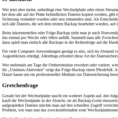
Wer jetzt aber meint, unbedingt eine Wechselplatte oder einen Strea
bei dem alle auf der Platte befindlichen Dateien kopiert werden, gibt
Sicherung verändert wurden oder neu entstanden sind. Als Entscheidun
sich alle Dateien, die seit dem letzten Backup bearbeitet wurden, auf 
Beim inkrementellen oder Folge-Backup zieht man je nach Notwendig
das einmal pro Woche oder öfters anfällt. Sammelt man alle Zwischenkop
dazu spielt man einfach alle Backups in der Reihenfolge auf die Harddi
Für viele Computer-Anwendungen genügt es also, sich im Abstand vo
Augenblicken erledigt. Allerdings erfordert diese Art der Datensicheru
Wer mehrmals am Tage die Ordnerstruktur erweitert oder variiert, wir
für „Umräum-Aktivisten“ zeigt das Folge-Backup einen Pferdefuß. A
Dauer kaum um ein professionelles Medium zur Datensicherung he
Gretchenfrage
Gerade bei der Wechselplatte taucht ein weiterer Aspekt auf, den f
kauft die Wechselplatte in der Absicht, sie als Backup-Gerät einzusetz
aufgespielten Dateien möchte man auf den schnellen Zugriff verzicht
Problem, wie man nun das zweckentfremdete erste Wechselplattenmed