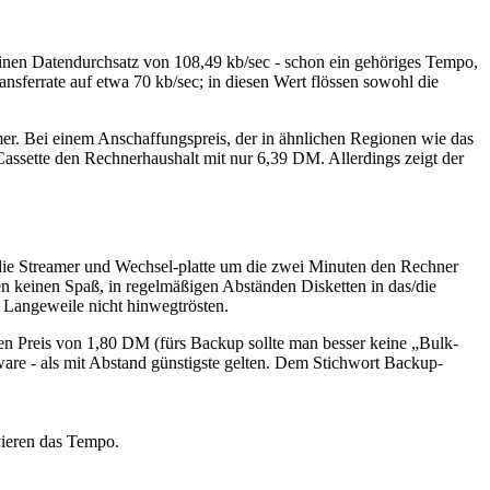
einen Datendurchsatz von 108,49 kb/sec - schon ein gehöriges Tempo,
nsferrate auf etwa 70 kb/sec; in diesen Wert flössen sowohl die
mer. Bei einem Anschaffungspreis, der in ähnlichen Regionen wie das
-Cassette den Rechnerhaushalt mit nur 6,39 DM. Allerdings zeigt der
ür die Streamer und Wechsel-platte um die zwei Minuten den Rechner
n keinen Spaß, in regelmäßigen Abständen Disketten in das/die
 Langeweile nicht hinwegtrösten.
ren Preis von 1,80 DM (fürs Backup sollte man besser keine „Bulk-
are - als mit Abstand günstigste gelten. Dem Stichwort Backup-
vieren das Tempo.