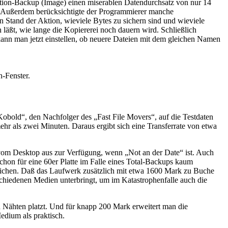
tition-Backup (Image) einen miserablen Datendurchsatz von nur 14
en. Außerdem berücksichtigte der Programmierer manche
 Stand der Aktion, wieviele Bytes zu sichern sind und wieviele
 läßt, wie lange die Kopiererei noch dauern wird. Schließlich
e kann man jetzt einstellen, ob neuere Dateien mit dem gleichen Namen
n-Fenster.
„Kobold“, den Nachfolger des „Fast File Movers“, auf die Testdaten
mehr als zwei Minuten. Daraus ergibt sich eine Transferrate von etwa
vom Desktop aus zur Verfügung, wenn „Not an der Date“ ist. Auch
chon für eine 60er Platte im Falle eines Total-Backups kaum
ereichen. Daß das Laufwerk zusätzlich mit etwa 1600 Mark zu Buche
chiedenen Medien unterbringt, um im Katastrophenfalle auch die
len Nähten platzt. Und für knapp 200 Mark erweitert man die
edium als praktisch.