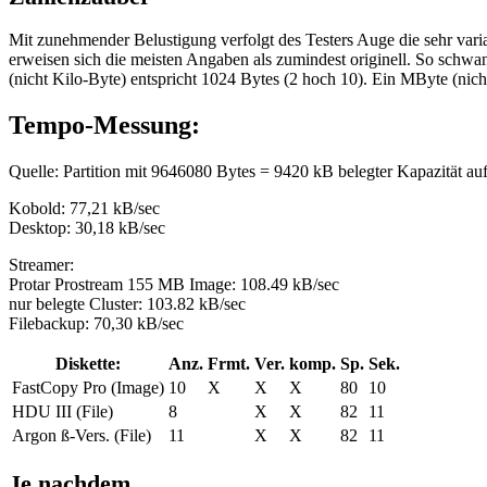
Mit zunehmender Belustigung verfolgt des Testers Auge die sehr varia
erweisen sich die meisten Angaben als zumindest originell. So schwa
(nicht Kilo-Byte) entspricht 1024 Bytes (2 hoch 10). Ein MByte (ni
Tempo-Messung:
Quelle: Partition mit 9646080 Bytes = 9420 kB belegter Kapazität auf
Kobold: 77,21 kB/sec
Desktop: 30,18 kB/sec
Streamer:
Protar Prostream 155 MB Image: 108.49 kB/sec
nur belegte Cluster: 103.82 kB/sec
Filebackup: 70,30 kB/sec
Diskette:
Anz.
Frmt.
Ver.
komp.
Sp.
Sek.
FastCopy Pro (Image)
10
X
X
X
80
10
HDU III (File)
8
X
X
82
11
Argon ß-Vers. (File)
11
X
X
82
11
Je nachdem