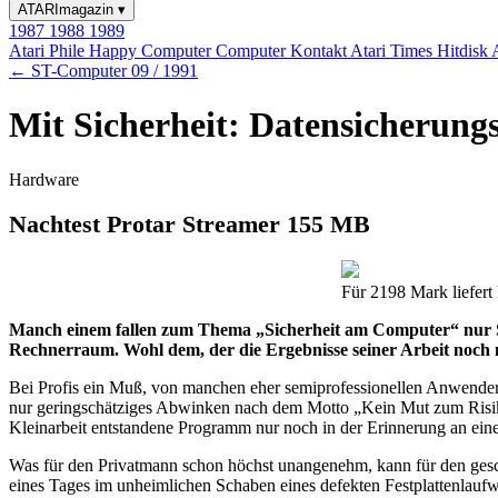
ATARImagazin
▾
1987
1988
1989
Atari Phile
Happy Computer
Computer Kontakt
Atari Times
Hitdisk
← ST-Computer 09 / 1991
Mit Sicherheit: Datensicherun
Hardware
Nachtest Protar Streamer 155 MB
Für 2198 Mark liefert
Manch einem fallen zum Thema „Sicherheit am Computer“ nur Sti
Rechnerraum. Wohl dem, der die Ergebnisse seiner Arbeit noch 
Bei Profis ein Muß, von manchen eher semiprofessionellen Anwendern 
nur geringschätziges Abwinken nach dem Motto „Kein Mut zum Risiko
Kleinarbeit entstandene Programm nur noch in der Erinnerung an eine e
Was für den Privatmann schon höchst unangenehm, kann für den gesc
eines Tages im unheimlichen Schaben eines defekten Festplattenlaufw