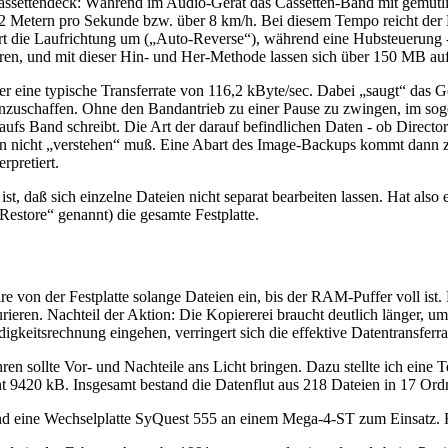
assettendeck: Während im Audio-Gerät das Cassetten-Band mit gemütli
 Metern pro Sekunde bzw. über 8 km/h. Bei diesem Tempo reicht der Ba
t die Laufrichtung um („Auto-Reverse“), während eine Hubsteuerung -
puren, und mit dieser Hin- und Her-Methode lassen sich über 150 MB a
 eine typische Transferrate von 116,2 kByte/sec. Dabei „saugt“ das Ge
heranzuschaffen. Ohne den Bandantrieb zu einer Pause zu zwingen, im 
aufs Band schreibt. Die Art der darauf befindlichen Daten - ob Director
aten nicht „verstehen“ muß. Eine Abart des Image-Backups kommt dann 
rpretiert.
t, daß sich einzelne Dateien nicht separat bearbeiten lassen. Hat also e
Restore“ genannt) die gesamte Festplatte.
are von der Festplatte solange Dateien ein, bis der RAM-Puffer voll ist
aurieren. Nachteil der Aktion: Die Kopiererei braucht deutlich länger, u
igkeitsrechnung eingehen, verringert sich die effektive Datentransferra
en sollte Vor- und Nachteile ans Licht bringen. Dazu stellte ich eine
nnt 9420 kB. Insgesamt bestand die Datenflut aus 218 Dateien in 17 O
nd eine Wechselplatte SyQuest 555 an einem Mega-4-ST zum Einsatz. 