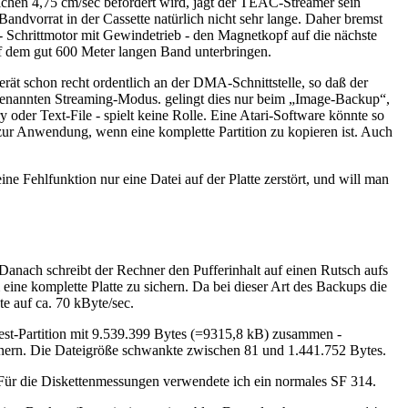
chen 4,75 cm/sec befördert wird, jagt der TEAC-Streamer sein
ndvorrat in der Cassette natürlich nicht sehr lange. Daher bremst
 Schrittmotor mit Gewindetrieb - den Magnetkopf auf die nächste
uf dem gut 600 Meter langen Band unterbringen.
rät schon recht ordentlich an der DMA-Schnittstelle, so daß der
sogenannten Streaming-Modus. gelingt dies nur beim „Image-Backup“,
y oder Text-File - spielt keine Rolle. Eine Atari-Software könnte so
zur Anwendung, wenn eine komplette Partition zu kopieren ist. Auch
ine Fehlfunktion nur eine Datei auf der Platte zerstört, und will man
. Danach schreibt der Rechner den Pufferinhalt auf einen Rutsch aufs
m eine komplette Platte zu sichern. Da bei dieser Art des Backups die
te auf ca. 70 kByte/sec.
 Test-Partition mit 9.539.399 Bytes (=9315,8 kB) zusammen -
rdnern. Die Dateigröße schwankte zwischen 81 und 1.441.752 Bytes.
Für die Diskettenmessungen verwendete ich ein normales SF 314.