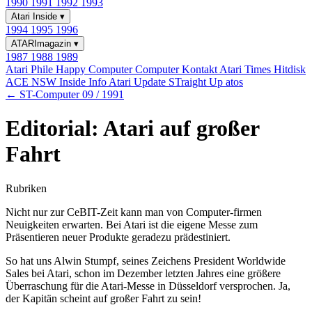
1990
1991
1992
1993
Atari Inside
▾
1994
1995
1996
ATARImagazin
▾
1987
1988
1989
Atari Phile
Happy Computer
Computer Kontakt
Atari Times
Hitdisk
ACE NSW Inside Info
Atari Update
STraight Up
atos
← ST-Computer 09 / 1991
Editorial: Atari auf großer
Fahrt
Rubriken
Nicht nur zur CeBIT-Zeit kann man von Computer-firmen
Neuigkeiten erwarten. Bei Atari ist die eigene Messe zum
Präsentieren neuer Produkte geradezu prädestiniert.
So hat uns Alwin Stumpf, seines Zeichens President Worldwide
Sales bei Atari, schon im Dezember letzten Jahres eine größere
Überraschung für die Atari-Messe in Düsseldorf versprochen. Ja,
der Kapitän scheint auf großer Fahrt zu sein!