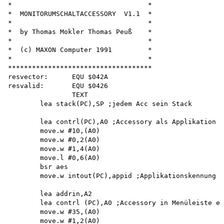
*                                  *

*  MONITORUMSCHALTACCESSORY  V1.1  *

*                                  *

*  by Thomas Mokler Thomas Peuß    *

*                                  *

*  (c) MAXON Computer 1991         *

*                                  *

************************************ 

resvector:      EQU $042A

resvalid:       EQU $0426

                TEXT

        lea stack(PC),SP ;jedem Acc sein Stack

        lea contrl(PC),A0 ;Accessory als Applikation a
        move.w #10,(A0) 

        move.w #0,2(A0) 

        move.w #1,4(A0) 

        move.l #0,6(A0) 

        bsr aes

        move.w intout(PC),appid ;Applikationskennung s
        lea addrin,A2

        lea contrl (PC),A0 ;Accessory in Menüleiste ei
        move.w #35,(A0) 

        move.w #1,2(A0) 
