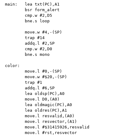
main:   lea txt(PC),A1

        bsr form_alert 

        cmp.w #2,D5 

        bne.s loop

        move.w #4,-(SP) 

        trap #14 

        addq.l #2,SP 

        cmp.w #2,D0 

        bne.s mono

color:

        move.l #0,-(SP)

        move.w #$20,-(SP)

        trap #1

        addq.l #6,SP

        lea oldsp(PC),A0

        move.l D0,(A0)

        lea oldmagic(PC),A0

        lea oldres(PC),A1

        move.l resvalid,(A0)

        move.l resvector,(A1)

        move.l #$31415926,resvalid

        move.l #rst,resvector
