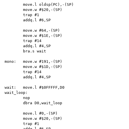
        move.l oldsp(PC),-(SP) 

        move.w #$20,-(SP) 

        trap #1 

        addq.l #6,SP

        move.w #64,-(SP) 

        move.w #$1E,-(SP) 

        trap #14 

        addq.l #4,SP 

        bra.s wait

mono:   move.w #191,-(SP)

        move.w #$1D,-(SP) 

        trap #14 

        addq.l #4,SP

wait:   move.l #$0FFFFF,D0

wait_loop: 

        nop

        dbra D0,wait_loop

        move.l #0,-(SP) 

        move.w #$20,-(SP) 

        trap #1 

        addq.l #6,SP 
