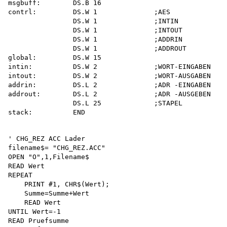
msgbuff:        DS.B 16

contrl:         DS.W 1              ;AES

                DS.W 1              ;INTIN

                DS.W 1              ;INTOUT

                DS.W 1              ;ADDRIN

                DS.W 1              ;ADDROUT

global:         DS.W 15

intin:          DS.W 2              ;WORT-EINGABEN

intout:         DS.W 2              ;WORT-AUSGABEN

addrin:         DS.L 2              ;ADR -EINGABEN

addrout:        DS.L 2              ;ADR -AUSGEBEN

                DS.L 25             ;STAPEL

' CHG_REZ ACC Lader 

filename$= "CHG_REZ.ACC"

OPEN "O",1,Filename$

READ Wert 

REPEAT

    PRINT #1, CHR$(Wert);

    Summe=Summe+Wert 

    READ Wert 

UNTIL Wert=-1 

READ Pruefsumme 
