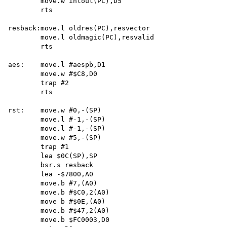
        move.w intout(PC),D5 

        rts

resback:move.l oldres(PC),resvector 

        move.l oldmagic(PC),resvalid 

        rts

aes:    move.l #aespb,D1

        move.w #$C8,D0 

        trap #2 

        rts

rst:    move.w #0,-(SP)

        move.l #-1,-(SP) 

        move.l #-1,-(SP) 

        move.w #5,-(SP) 

        trap #1

        lea $0C(SP),SP 

        bsr.s resback 

        lea -$7800,A0 

        move.b #7,(A0) 

        move.b #$C0,2(A0) 

        move b #$0E,(A0) 

        move.b #$47,2(A0) 

        move.b $FC0003,D0 
