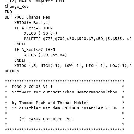
' (c) MAXON Computer 1991

Change_Res

END

DEF PROC Change_Res 

    XBIOS(A_Res!,4)

    IF A_Res!=2 THEN 

        XBIOS (,30,64)

        PALETTE $777,$700,$60,$520,$7,$50,$5,$555, $22
    ENDIF

    IF A_Res!<>2 THEN 

        XBIOS (,29,255-64)

    ENDIF

    XBIOS (,5, HIGH(-1), LOW(-1), HIGH(-1), LOW(-1),2-
**************************************************

*  MONO 2 COLOR V1.1                             *

*  Software zur automatischen Momtorumschaltbox  *

*                                                *

*  by Thomas Peuß und Thomas Mokler              *

*  in Assembler mit dem OMIKRON Assembler V1.86  *

*                                                *

*     (c) MAXON Computer 1991                    *

*                                                *

**************************************************
