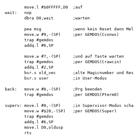
        move.l #$0FFFFF,D0  ;auf 

wait:   nop

        dbra D0,wait        ;warten

        pea msg             ;wenn kein Reset dann Meld
        move.w #9,-(SP)     ;per GEMDOS(Cconws) 

        trap #gemdos 

        addq.l #6,SP

        move.w #7,-(SP)     ;und auf Taste warten

        trap #gemdos        ;per GEMDOS(Crawcin)

        addq.l #2,SP

        bsr.s old_vec       ;alte Magicnumber und Rese
        bsr.s user          ;in User-Modus

back:   move.w #0,-(SP)     ;Prg beenden

        trap #gemdos        ;per GEMDOS(Pterm0)

superv: move.l #0,-(SP)     ;in Supervisor-Modus schal
        move.w #$20,-(SP)   ;per GEMDOS(Super)

        trap #gemdos

        addq.l #6,SP

        move.l D0,oldusp

        rts
