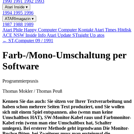
1990
1991
1992
1993
Atari Inside
▾
1994
1995
1996
ATARImagazin
▾
1987
1988
1989
Atari Phile
Happy Computer
Computer Kontakt
Atari Times
Hitdisk
ACE NSW Inside Info
Atari Update
STraight Up
atos
← ST-Computer 09 / 1991
Farb-/Mono-Umschaltung per
Software
Programmierpraxis
Thomas Mokler / Thomas Peuß
Kennen Sie das auch: Sie sitzen vor Ihrer Textverarbeitung und
haben schon mehrere Seiten Text produziert, und Sie wollen
sich mit einem Spiel entspannen. also (wenn man keine
Umschaltbox HAT), SW-Monitor-Kabel raus und Farbmonitor-
Kabel rein (wenn man eine Umschaltbox hat, Schalter
umlegen). Bei ersterer Methode geht irgendwann Die Monitor-
Buchse flöten, bei Zweiterer muss man ersteinmal die