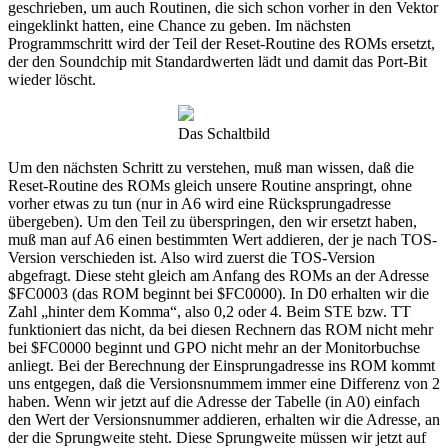
geschrieben, um auch Routinen, die sich schon vorher in den Vektor
eingeklinkt hatten, eine Chance zu geben. Im nächsten
Programmschritt wird der Teil der Reset-Routine des ROMs ersetzt,
der den Soundchip mit Standardwerten lädt und damit das Port-Bit
wieder löscht.
Das Schaltbild
Um den nächsten Schritt zu verstehen, muß man wissen, daß die
Reset-Routine des ROMs gleich unsere Routine anspringt, ohne
vorher etwas zu tun (nur in A6 wird eine Rücksprungadresse
übergeben). Um den Teil zu überspringen, den wir ersetzt haben,
muß man auf A6 einen bestimmten Wert addieren, der je nach TOS-
Version verschieden ist. Also wird zuerst die TOS-Version
abgefragt. Diese steht gleich am Anfang des ROMs an der Adresse
$FC0003 (das ROM beginnt bei $FC0000). In D0 erhalten wir die
Zahl „hinter dem Komma“, also 0,2 oder 4. Beim STE bzw. TT
funktioniert das nicht, da bei diesen Rechnern das ROM nicht mehr
bei $FC0000 beginnt und GPO nicht mehr an der Monitorbuchse
anliegt. Bei der Berechnung der Einsprungadresse ins ROM kommt
uns entgegen, daß die Versionsnummem immer eine Differenz von 2
haben. Wenn wir jetzt auf die Adresse der Tabelle (in A0) einfach
den Wert der Versionsnummer addieren, erhalten wir die Adresse, an
der die Sprungweite steht. Diese Sprungweite müssen wir jetzt auf