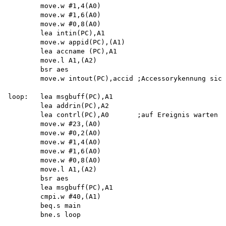
        move.w #1,4(A0) 

        move.w #1,6(A0) 

        move.w #0,8(A0) 

        lea intin(PC),A1 

        move.w appid(PC),(A1) 

        lea accname (PC),A1 

        move.l A1,(A2) 

        bsr aes

        move.w intout(PC),accid ;Accessorykennung sich
loop:   lea msgbuff(PC),A1

        lea addrin(PC),A2

        lea contrl(PC),A0       ;auf Ereignis warten

        move.w #23,(A0)

        move.w #0,2(A0)

        move.w #1,4(A0)

        move.w #1,6(A0)

        move.w #0,8(A0)

        move.l A1,(A2)

        bsr aes

        lea msgbuff(PC),A1 

        cmpi.w #40,(A1) 

        beq.s main 

        bne.s loop
