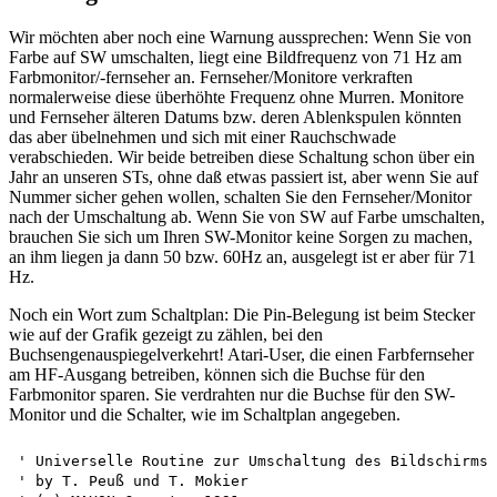
Wir möchten aber noch eine Warnung aussprechen: Wenn Sie von
Farbe auf SW umschalten, liegt eine Bildfrequenz von 71 Hz am
Farbmonitor/-fernseher an. Fernseher/Monitore verkraften
normalerweise diese überhöhte Frequenz ohne Murren. Monitore
und Fernseher älteren Datums bzw. deren Ablenkspulen könnten
das aber übelnehmen und sich mit einer Rauchschwade
verabschieden. Wir beide betreiben diese Schaltung schon über ein
Jahr an unseren STs, ohne daß etwas passiert ist, aber wenn Sie auf
Nummer sicher gehen wollen, schalten Sie den Fernseher/Monitor
nach der Umschaltung ab. Wenn Sie von SW auf Farbe umschalten,
brauchen Sie sich um Ihren SW-Monitor keine Sorgen zu machen,
an ihm liegen ja dann 50 bzw. 60Hz an, ausgelegt ist er aber für 71
Hz.
Noch ein Wort zum Schaltplan: Die Pin-Belegung ist beim Stecker
wie auf der Grafik gezeigt zu zählen, bei den
Buchsengenauspiegelverkehrt! Atari-User, die einen Farbfernseher
am HF-Ausgang betreiben, können sich die Buchse für den
Farbmonitor sparen. Sie verdrahten nur die Buchse für den SW-
Monitor und die Schalter, wie im Schaltplan angegeben.
' Universelle Routine zur Umschaltung des Bildschirms

' by T. Peuß und T. Mokier 
