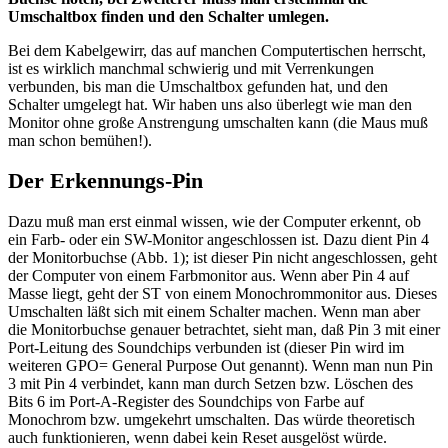
Umschaltbox finden und den Schalter umlegen.
Bei dem Kabelgewirr, das auf manchen Computertischen herrscht,
ist es wirklich manchmal schwierig und mit Verrenkungen
verbunden, bis man die Umschaltbox gefunden hat, und den
Schalter umgelegt hat. Wir haben uns also überlegt wie man den
Monitor ohne große Anstrengung umschalten kann (die Maus muß
man schon bemühen!).
Der Erkennungs-Pin
Dazu muß man erst einmal wissen, wie der Computer erkennt, ob
ein Farb- oder ein SW-Monitor angeschlossen ist. Dazu dient Pin 4
der Monitorbuchse (Abb. 1); ist dieser Pin nicht angeschlossen, geht
der Computer von einem Farbmonitor aus. Wenn aber Pin 4 auf
Masse liegt, geht der ST von einem Monochrommonitor aus. Dieses
Umschalten läßt sich mit einem Schalter machen. Wenn man aber
die Monitorbuchse genauer betrachtet, sieht man, daß Pin 3 mit einer
Port-Leitung des Soundchips verbunden ist (dieser Pin wird im
weiteren GPO= General Purpose Out genannt). Wenn man nun Pin
3 mit Pin 4 verbindet, kann man durch Setzen bzw. Löschen des
Bits 6 im Port-A-Register des Soundchips von Farbe auf
Monochrom bzw. umgekehrt umschalten. Das würde theoretisch
auch funktionieren, wenn dabei kein Reset ausgelöst würde.