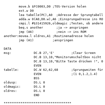
        move.b $FC0003,D0 ;TOS-Version holen 

        ext.w D0

        lea tabelle(PC),A0  ;Adresse der Sprungtabelle
        adda.w 0(A0,D0.w),A6 ;Einsprungadresse ins ROM
        cmpi.l #$31415926,oldmagic ;Testen, ob andere 
        beq.s another       ;ja —> anspringen 

        jmp (A6)            ;nein —> ins ROM

another:movea.l oldres,A1 ;Routinenadresse holen 

        jmp (A1)          ;anspringen

DATA

msg:            DC.B 27,'E'         ;Clear Screen

                DC.B 13,10,"Monitorumschaltbox nicht a
                DC.B 13,10,"Bitte Taste drücken !", 0

                EVEN

tabelle:        DC.W 62,62,68       ;Sprungweiten für 
                EVEN                ;(1 0,1.2,1.4)

                BSS

oldusp:         DS.L 0

oldmagic:       DS.L 0

oldres:         DS.L 0

************************************
