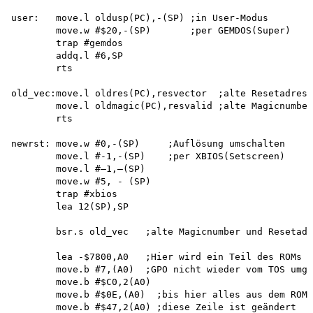
user:   move.l oldusp(PC),-(SP) ;in User-Modus 

        move.w #$20,-(SP)       ;per GEMDOS(Super) 

        trap #gemdos 

        addq.l #6,SP 

        rts

old_vec:move.l oldres(PC),resvector  ;alte Resetadress
        move.l oldmagic(PC),resvalid ;alte Magicnumber
        rts

newrst: move.w #0,-(SP)     ;Auflösung umschalten 

        move.l #-1,-(SP)    ;per XBIOS(Setscreen) 

        move.l #—1,—(SP) 

        move.w #5, - (SP)

        trap #xbios 

        lea 12(SP),SP

        bsr.s old_vec   ;alte Magicnumber und Resetadr
        lea -$7800,A0   ;Hier wird ein Teil des ROMs e
        move.b #7,(A0)  ;GPO nicht wieder vom TOS umge
        move.b #$C0,2(A0)

        move.b #$0E,(A0)  ;bis hier alles aus dem ROM

        move.b #$47,2(A0) ;diese Zeile ist geändert
