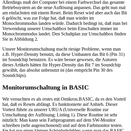
Allerdings muß der Computer bei einem Farbwechsel das gesamte
Betriebssystem an die neue Auflösung anpassen. Das geht nun mal
am einfachsten mit einem Reset. Beim Reset wird aber auch das Bit
6 gelöscht, was zur Folge hat, daß man wieder im
Monochrommodus landen würde. Dadurch bedingt ist, daß man bei
Verwendung unserer Umschaltbox beim Einschalten immer im
Monochrommodus landet. Den Schaltplan zur Umschaltbox finden
Sie in Abbildung 2.
Unsere Monitorumschaltung macht riesige Probleme, wenn man
z.B. Hyper-Density benutzt, da diese Umbauten das Bit 6 (Pin 31)
im Soundchip benutzen. Es wäre besser gewesen, die Autoren
dieses Artikels hätten für Hyper-Density das Bit 7 im Soundchip
gewählt, das absolut unbenutzt ist (das entspricht Pin 30 des
Soundchips).
Monitorumschaltung in BASIC
Wir versuchten es als erstes mit Omikron.BASIC, da es den Vorteil
hat, daß es Resets abfängt. Es funktionierte auf Anhieb. Dieser
Vortest führte zu unserer URUA (Universelle Routine zur
Umschaltung der Auflösung; Listing 1). Diese Routine ist sehr
nützlich: Man kann sein Farbprogramm auf dem SW-Monitor
schreiben (sehr augenschonend) und auf dem Farbmonitor testen.
Sie hat nur einen kleinen Schönheitsfehler: wenn man das BASIC