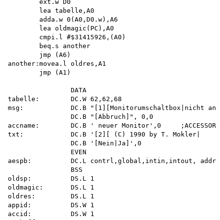
        ext.w D0 

        lea tabelle,A0 

        adda.w 0(A0,D0.w),A6 

        lea oldmagic(PC),A0 

        cmpi.l #$31415926,(A0) 

        beq.s another 

        jmp (A6) 

another:movea.l oldres,A1 

        jmp (A1)

                DATA

tabelle:        DC.W 62,62,68

msg:            DC.B "[1][Monitorumschaltbox|nicht ang
                DC.B "[Abbruch]", 0,0 

accname:        DC.B ' neuer Monitor',0     ;ACCESSORY
txt:            DC.B '[2][ (C) 1990 by T. Mokler|     
                DC.B '[Nein|Ja]',0 

                EVEN

aespb:          DC.L contrl,global,intin,intout, addri
                BSS

oldsp:          DS.L 1

oldmagic:       DS.L 1

oldres:         DS.L 1

appid:          DS.W 1

accid:          DS.W 1
