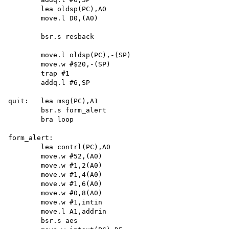
        lea oldsp(PC),A0 

        move.l D0,(A0)

        bsr.s resback

        move.l oldsp(PC),-(SP) 

        move.w #$20,-(SP) 

        trap #1 

        addq.l #6,SP

quit:   lea msg(PC),A1

        bsr.s form_alert 

        bra loop

form_alert:

        lea contrl(PC),A0 

        move.w #52,(A0) 

        move.w #1,2(A0) 

        move.w #1,4(A0) 

        move.w #1,6(A0)

        move.w #0,8(A0) 

        move.w #1,intin 

        move.l A1,addrin 

        bsr.s aes
