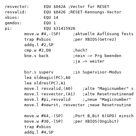
resvector:      EQU $042A ;Vector fur RESET

resvalid:       EQU $0426 ;RESET-Kennungs-Vector

xbios:          EQU 14

gemdos:         EQU 1

pi:             EQU $31415926

        move.w #4,-(SP)     ;aktuelle Auflösung festst
        trap #xbios         ;per XBIOS(Getrez)

        addq.l #2,SP 

        cmp.w #2,D0         ;hoch?

        bne.s back          ;nein —> Prg beenden

                            ;ja —> weiter

        bsr.s superv        ;in Supervisor-Modus

        lea oldmagic(PC),A0 

        lea oldres(PC),A1

        move.l resvalid,(A0)    ;alte "Magicnumber" si
        move.l resvector,(A1)   ;alte Resetroutinenadr
        move.l #pi,resvalid     ;„neue "Magicnumber" e
        move.l #newrst, resvector ;neue Resetroutine e
        move.w #64,-(SP)    ;Port B,Bit 6(GPO) einscha
        move.w #30,-(SP)    ;per XBIOS(Ongibit) 

        trap #xbios 

        addq.l #4,SP
