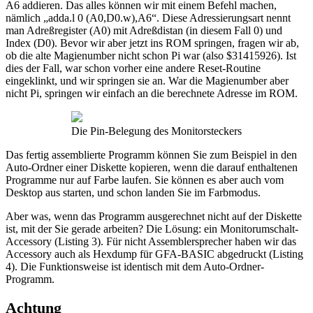
A6 addieren. Das alles können wir mit einem Befehl machen,
nämlich „adda.l 0 (A0,D0.w),A6“. Diese Adressierungsart nennt
man Adreßregister (A0) mit Adreßdistan (in diesem Fall 0) und
Index (D0). Bevor wir aber jetzt ins ROM springen, fragen wir ab,
ob die alte Magienumber nicht schon Pi war (also $31415926). Ist
dies der Fall, war schon vorher eine andere Reset-Routine
eingeklinkt, und wir springen sie an. War die Magienumber aber
nicht Pi, springen wir einfach an die berechnete Adresse im ROM.
Die Pin-Belegung des Monitorsteckers
Das fertig assemblierte Programm können Sie zum Beispiel in den
Auto-Ordner einer Diskette kopieren, wenn die darauf enthaltenen
Programme nur auf Farbe laufen. Sie können es aber auch vom
Desktop aus starten, und schon landen Sie im Farbmodus.
Aber was, wenn das Programm ausgerechnet nicht auf der Diskette
ist, mit der Sie gerade arbeiten? Die Lösung: ein Monitorumschalt-
Accessory (Listing 3). Für nicht Assemblersprecher haben wir das
Accessory auch als Hexdump für GFA-BASIC abgedruckt (Listing
4). Die Funktionsweise ist identisch mit dem Auto-Ordner-
Programm.
Achtung