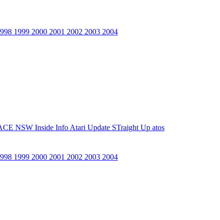
1998
1999
2000
2001
2002
2003
2004
ACE NSW Inside Info
Atari Update
STraight Up
atos
1998
1999
2000
2001
2002
2003
2004