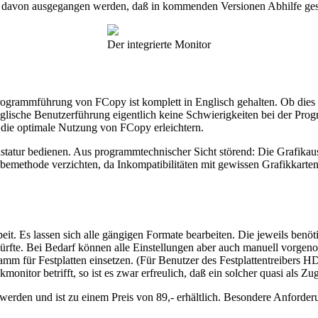
 davon ausgegangen werden, daß in kommenden Versionen Abhilfe ges
Der integrierte Monitor
 Programmführung von FCopy ist komplett in Englisch gehalten. Ob dies 
e englische Benutzerführung eigentlich keine Schwierigkeiten bei der P
ie die optimale Nutzung von FCopy erleichtern.
astatur bedienen. Aus programmtechnischer Sicht störend: Die Grafika
bemethode verzichten, da Inkompatibilitäten mit gewissen Grafikkarte
it. Es lassen sich alle gängigen Formate bearbeiten. Die jeweils benö
rfte. Bei Bedarf können alle Einstellungen aber auch manuell vorgeno
m für Festplatten einsetzen. (Für Benutzer des Festplattentreibers H
monitor betrifft, so ist es zwar erfreulich, daß ein solcher quasi als Zu
rden und ist zu einem Preis von 89,- erhältlich. Besondere Anforderu