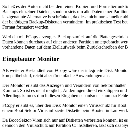
So ließ es der Autor nicht bei den reinen Kopier- und Formatierfunkt
Backups einzelner Dateien, sondern stets um alle Daten einer Partitio
letztgenannte Alternative beschränken, da diese nicht nur schneller
der benötigten Backup-Disketten vermindern. Im praktischen Test bet
Format formatiert werden.
Wird ein mit FCopy erzeugtes Backup zurück auf die Platte geschriebe
Daten können durchaus auf einer anderen Partition untergebracht werde
vorhandene Daten auf dem Ziellaufwerk beim Zurückschreiben der B
Eingebauter Monitor
Als weiterer Bestandteil von FCopy wäre der integrierte Disk-Monito
kompatibel sind, reicht aber für einfache Anwendungen aus.
Der Monitor erlaubt das Anzeigen und Verändern von Sektorinhalten u
Komfort. So ist es nicht möglich, Änderungen direkt einzutippen und
Allerdings kann es durch diesen Eingabemechanismus kaum zu Fehle
FCopy erlaubt es, über den Disk-Monitor einen Virusschutz für Boot-S
einem Boot-Sektor-Virus infizierte Diskette beim Booten in Laufwerk 
Da Boot-Sektor-Viren sich nur auf Disketten verbreiten können, ist e
dennoch den Virusschutz auf Partition C: installieren, läßt sich das S