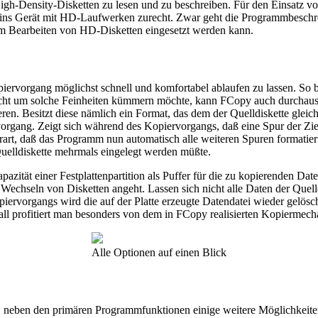
gh-Density-Disketten zu lesen und zu beschreiben. Für den Einsatz v
e ins Gerät mit HD-Laufwerken zurecht. Zwar geht die Programmbeschr
m Bearbeiten von HD-Disketten eingesetzt werden kann.
ervorgang möglichst schnell und komfortabel ablaufen zu lassen. So b
icht um solche Feinheiten kümmern möchte, kann FCopy auch durchaus 
eren. Besitzt diese nämlich ein Format, das dem der Quelldiskette gleich
gang. Zeigt sich während des Kopiervorgangs, daß eine Spur der Zield
derart, daß das Programm nun automatisch alle weiteren Spuren formatie
Quelldiskette mehrmals eingelegt werden müßte.
azität einer Festplattenpartition als Puffer für die zu kopierenden Dat
echseln von Disketten angeht. Lassen sich nicht alle Daten der Quelld
iervorgangs wird die auf der Platte erzeugte Datendatei wieder gelösc
all profitiert man besonders von dem in FCopy realisierten Kopiermec
Alle Optionen auf einen Blick
, neben den primären Programmfunktionen einige weitere Möglichkeit