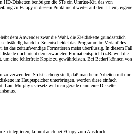
on HD-Disketten benötigen die STs ein Umrüst-Kit, das von
eibung zu FCopy in diesem Punkt nicht weiter auf den TT ein, eigene
leibt dem Anwender zwar die Wahl, die Zieldiskette grundsätzlich
selbständig handeln. So entscheidet das Programm im Verlauf des
t, ist das zeitaufwendige Formatieren meist überflüssig. In diesem Fall
iskette doch nicht dem erwarteten Format entspricht (z.B. weil die
rt, um eine fehlerfreie Kopie zu gewährleisten. Bei Bedarf können von
en zu verwenden. So ist sichergestellt, daß man beim Arbeiten mit nur
iskette im Hauptspeicher unterbringen, werden diese einfach
ht. Laut Murphy’s Gesetz will man gerade dann eine Diskette
hanismus.
en zu integrieren, kommt auch bei FCopy zum Ausdruck.