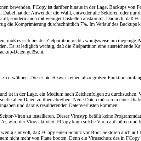
ionen bewenden. FCopy ist darüber hinaus in der Lage, Backups von Fest
n. Dabei hat der Anwender die Wahl, entweder alle Sektoren oder nur di
 abläuft, sondern auch mit weniger Disketten auskommt. Dadurch, daß 
rug die Komprimierung durchschnittlich 7%. Im Verlauf des Backups kön
n, muß es sich bei der Zielpartition nicht zwangsweise um diejenige P
n. Es ist lediglich wichtig, daß die Zielpartition eine ausreichende Ka
ackup-Daten gelöscht.
r zu erwähnen. Dieser bietet zwar keinen allzu großen Funktionsumfan
nd ist in der Lage, ein Medium nach Zeichenfolgen zu durchsuchen. Wa
 so die alten Daten zu überschreiben. Neue Daten müssen in einer Dia
ingaben und daraus resultierenden Datenverlusten kommen.
ektor-Viren zu installieren. Dieser Virustyp befällt keine Programmdat
A:, wird der Virus aktiviert. FCopy kann solche Viren aufspüren und b
s wenig sinnvoll, daß FCopy einen Schutz vor Boot-Sektoren auch auf F
ystem nicht mehr von Platte booten. Denn ein Virusschutz des in FCopy re