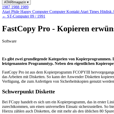
ATARImagazin
▾
1987
1988
1989
Atari Phile
Happy Computer
Computer Kontakt
Atari Times
Hitdisk
← ST-Computer 09 / 1991
FastCopy Pro - Kopieren erwün
Software
Es gibt zwei grundlegende Kategorien von Kopierprogrammen. Die
letztgenannten Programmtyp. Neben den eigentlichen Kopieroper
FastCopy Pro ist aus dem Kopierprogramm FCOPYIII hervorgegangen,
das Arbeiten mit Disketten. So kann der Anwender Disketten kopieren 
Verfügung, die zum Anfertigen von Sicherheitskopien genutzt werden
Schwerpunkt Diskette
Bei FCopy handelt es sich um ein Kopierprogramm, das in erster Linie
zurechtkommen, um einen universellen Einsatz sicherzustellen. So bie
Hierzu zählen auch Disketten, die mit mehr als den üblichen 80 Spur