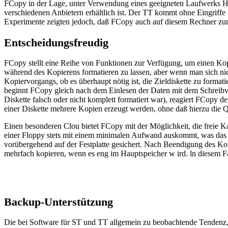
FCopy in der Lage, unter Verwendung eines geeigneten Laufwerks Hi
verschiedenen Anbietern erhältlich ist. Der TT kommt ohne Eingriff
Experimente zeigten jedoch, daß FCopy auch auf diesem Rechner zu
Entscheidungsfreudig
FCopy stellt eine Reihe von Funktionen zur Verfügung, um einen Kopi
während des Kopierens formatieren zu lassen, aber wenn man sich n
Kopiervorgangs, ob es überhaupt nötig ist, die Zieldiskette zu formati
beginnt FCopy gleich nach dem Einlesen der Daten mit dem Schreibvor
Diskette falsch oder nicht komplett formatiert war), reagiert FCopy 
einer Diskette mehrere Kopien erzeugt werden, ohne daß hierzu die 
Einen besonderen Clou bietet FCopy mit der Möglichkeit, die freie Kap
einer Floppy stets mit einem minimalen Aufwand auskommt, was das W
vorübergehend auf der Festplatte gesichert. Nach Beendigung des Kop
mehrfach kopieren, wenn es eng im Hauptspeicher w ird. ln diesem F
Backup-Unterstützung
Die bei Software für ST und TT allgemein zu beobachtende Tendenz