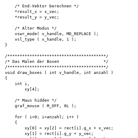
    /* End-Vektor berechnen */

    *result_x = x_vec;

    *result_y = y_vec;

    /* Alter Modus */

    vswr_mode( v_handle, MD_REPLACE ); 

    vsl_type ( v_handle, 1 );

}

/****************************************/

/* Das Malen der Boxen                  */

/****************************************/ 

void draw_boxes ( int v_handle, int anzahl )

{

    int i,

        xy[4];

    /* Maus hidden */ 

    graf_mouse ( M_OFF, 0L );

    for ( i=0; i<anzahl; i++ )

    {

        xy[0] = xy[2] = rect[i].g_x + x_vec; 

        xy[1] = rect[i].g_y + y_vec; 
