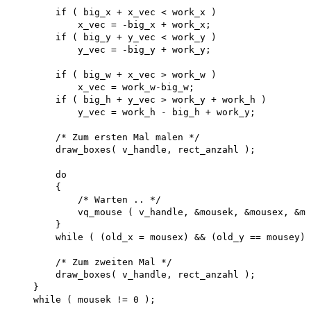
        if ( big_x + x_vec < work_x ) 

            x_vec = -big_x + work_x; 

        if ( big_y + y_vec < work_y ) 

            y_vec = -big_y + work_y;

        if ( big_w + x_vec > work_w ) 

            x_vec = work_w-big_w; 

        if ( big_h + y_vec > work_y + work_h ) 

            y_vec = work_h - big_h + work_y;

        /* Zum ersten Mal malen */ 

        draw_boxes( v_handle, rect_anzahl );

        do

        {

            /* Warten .. */

            vq_mouse ( v_handle, &mousek, &mousex, &mo
        }

        while ( (old_x = mousex) && (old_y == mousey) 
        /* Zum zweiten Mal */

        draw_boxes( v_handle, rect_anzahl );

    }

    while ( mousek != 0 );
