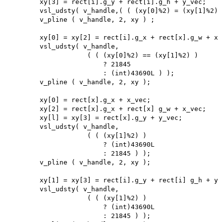
        xy[3] = rect[i].g_y + rect[i].g_h + y_vec; 

        vsl_udsty( v_handle,( ( (xy[0]%2) = (xy[1]%2) 
        v_pline ( v_handle, 2, xy ) ;

        xy[0] = xy[2] = rect[i].g_x + rect[x].g_w + x_
        vsl_udsty( v_handle,

                    ( ( (xy[0]%2) == (xy[1]%2) )

                        ? 21845

                        : (int)43690L ) ); 

        v_pline ( v_handle, 2, xy );

        xy[0] = rect[x].g_x + x_vec; 

        xy[2] = rect[x].g_x + rect[x] g_w + x_vec; 

        xy[l] = xy[3] = rect[x].g_y + y_vec; 

        vsl_udsty( v_handle,

                    ( ( (xy[1]%2) )

                        ? (int)43690L

                        : 21845 ) );

        v_pline ( v_handle, 2, xy );

        xy[1] = xy[3] = rect[i].g_y + rect[i] g_h + y_
        vsl_udsty( v_handle,

                    ( ( (xy[1]%2) )

                        ? (int)43690L 

                        : 21845 ) ); 
