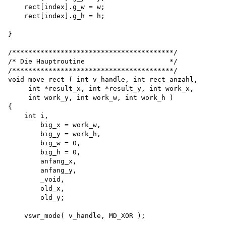
    rect[index].g_w = w; 

    rect[index].g_h = h;

}

/****************************************/

/* Die Hauptroutine                     */

/****************************************/ 

void move_rect ( int v_handle, int rect_anzahl, 

     int *result_x, int *result_y, int work_x, 

     int work_y, int work_w, int work_h )

{

    int i,

        big_x = work_w, 

        big_y = work_h, 

        big_w = 0, 

        big_h = 0, 

        anfang_x, 

        anfang_y, 

        _void, 

        old_x, 

        old_y;

    vswr_mode( v_handle, MD_XOR );
