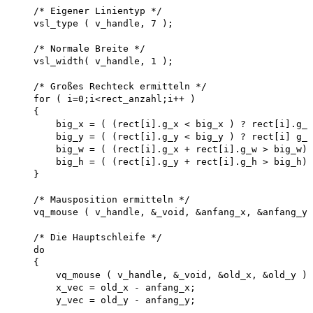
    /* Eigener Linientyp */ 

    vsl_type ( v_handle, 7 );

    /* Normale Breite */ 

    vsl_width( v_handle, 1 );

    /* Großes Rechteck ermitteln */ 

    for ( i=0;i<rect_anzahl;i++ )

    {

        big_x = ( (rect[i].g_x < big_x ) ? rect[i].g_x
        big_y = ( (rect[i].g_y < big_y ) ? rect[i] g_y
        big_w = ( (rect[i].g_x + rect[i].g_w > big_w) 
        big_h = ( (rect[i].g_y + rect[i].g_h > big_h) 
    }

    /* Mausposition ermitteln */ 

    vq_mouse ( v_handle, &_void, &anfang_x, &anfang_y 
    /* Die Hauptschleife */ 

    do 

    {

        vq_mouse ( v_handle, &_void, &old_x, &old_y );
        x_vec = old_x - anfang_x; 

        y_vec = old_y - anfang_y;
