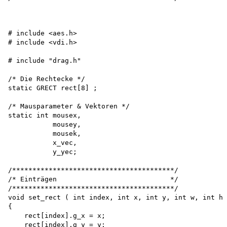
# include <aes.h>

# include <vdi.h>

# include "drag.h"

/* Die Rechtecke */ 

static GRECT rect[8] ;

/* Mausparameter & Vektoren */ 

static int mousex, 

           mousey, 

           mousek, 

           x_vec, 

           y_yec;

/****************************************/

/* Einträgen                            */

/****************************************/ 

void set_rect ( int index, int x, int y, int w, int h 
{

    rect[index].g_x = x; 

    rect[index].g_y = y; 
