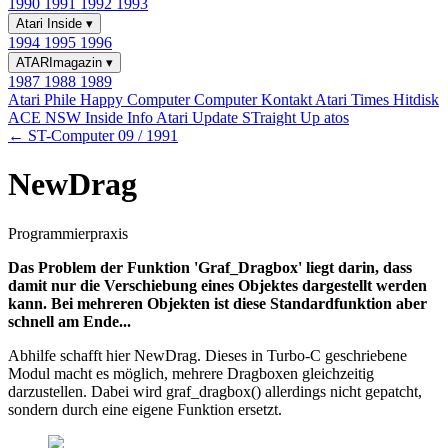
1990
1991
1992
1993
Atari Inside
▾
1994
1995
1996
ATARImagazin
▾
1987
1988
1989
Atari Phile
Happy Computer
Computer Kontakt
Atari Times
Hitdisk
ACE NSW Inside Info
Atari Update
STraight Up
atos
← ST-Computer 09 / 1991
NewDrag
Programmierpraxis
Das Problem der Funktion 'Graf_Dragbox' liegt darin, dass
damit nur die Verschiebung eines Objektes dargestellt werden
kann. Bei mehreren Objekten ist diese Standardfunktion aber
schnell am Ende...
Abhilfe schafft hier NewDrag. Dieses in Turbo-C geschriebene
Modul macht es möglich, mehrere Dragboxen gleichzeitig
darzustellen. Dabei wird graf_dragbox() allerdings nicht gepatcht,
sondern durch eine eigene Funktion ersetzt.