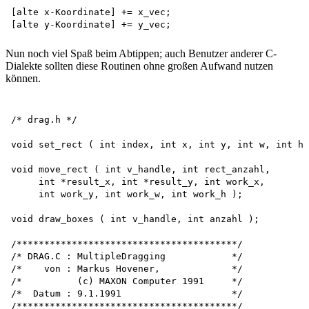
[alte x-Koordinate] += x_vec; 

Nun noch viel Spaß beim Abtippen; auch Benutzer anderer C-
Dialekte sollten diese Routinen ohne großen Aufwand nutzen
können.
/* drag.h */

void set_rect ( int index, int x, int y, int w, int h 
void move_rect ( int v_handle, int rect_anzahl, 

     int *result_x, int *result_y, int work_x, 

     int work_y, int work_w, int work_h );

void draw_boxes ( int v_handle, int anzahl );

/****************************************/

/* DRAG.C : MultipleDragging            */

/*    von : Markus Hovener,             */

/*          (c) MAXON Computer 1991     */

/*  Datum : 9.1.1991                    */

/****************************************/
