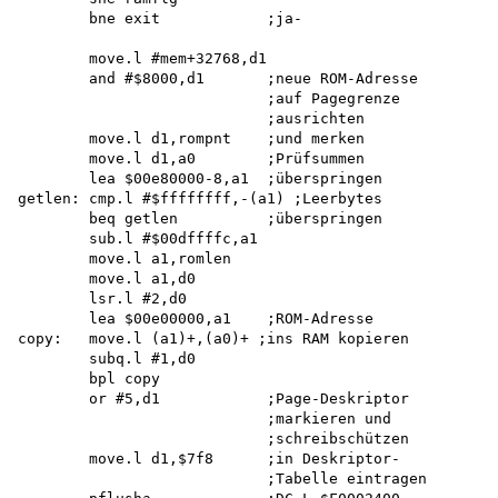
        bne exit            ;ja-

        move.l #mem+32768,d1

        and #$8000,d1       ;neue ROM-Adresse

                            ;auf Pagegrenze 

                            ;ausrichten

        move.l d1,rompnt    ;und merken

        move.l d1,a0        ;Prüfsummen

        lea $00e80000-8,a1  ;überspringen

getlen: cmp.l #$ffffffff,-(a1) ;Leerbytes

        beq getlen          ;überspringen

        sub.l #$00dffffc,a1

        move.l a1,romlen

        move.l a1,d0

        lsr.l #2,d0

        lea $00e00000,a1    ;ROM-Adresse

copy:   move.l (a1)+,(a0)+ ;ins RAM kopieren

        subq.l #1,d0 

        bpl copy

        or #5,d1            ;Page-Deskriptor

                            ;markieren und 

                            ;schreibschützen 

        move.l d1,$7f8      ;in Deskriptor-

                            ;Tabelle eintragen
