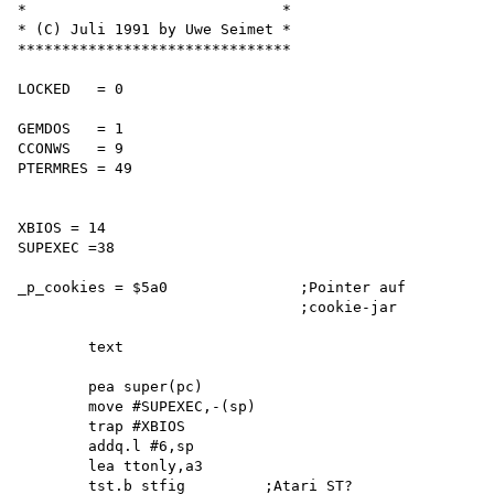
*                             *

* (C) Juli 1991 by Uwe Seimet *

*******************************

LOCKED   = 0

GEMDOS   = 1 

CCONWS   = 9 

PTERMRES = 49

XBIOS = 14 

SUPEXEC =38

_p_cookies = $5a0               ;Pointer auf

                                ;cookie-jar

        text

        pea super(pc) 

        move #SUPEXEC,-(sp) 

        trap #XBIOS 

        addq.l #6,sp 

        lea ttonly,a3

        tst.b stfig         ;Atari ST?
