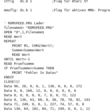
stflg   ds.b 1          ;Flag für Atari ST

' ROMSPEED.PRG Lader 

filename$= "ROMSPEED.PRG" 

OPEN "O",1,Filename$ 

READ Wert 

REPEAT

    PRINT #1, CHR$(Wert); 

    Summe=Summe+Wert 

    READ Wert 

UNTIL Wert=-1 

READ Pruefsumme 

IF Pruefsumme<>Summe THEN 

    PRINT "Fehler In Datas" 

ENDIF 

CLOSE(1)

Data 96, 26, 0, 0, 1, 138, 0, 0, 0, 172

Data 0, 8, 160, 12, 0, 0, 0, 0, 0, 0

Data 0, 0, 0, 0, 0, 7, 0, 0, 72, 122

Data 0, 136, 63, 60, 0, 38, 78, 78, 92, 143

Data 71, 249, 0, 0, 1, 227, 74, 57, 0, 8

Data 130, 64, 102, 84, 71, 249, 0, 0, 2, 11
