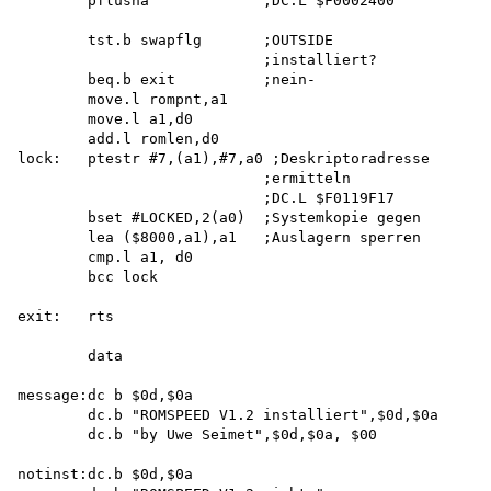
        pflusha             ;DC.L $F0002400

        tst.b swapflg       ;OUTSIDE

                            ;installiert? 

        beq.b exit          ;nein-

        move.l rompnt,a1 

        move.l a1,d0 

        add.l romlen,d0 

lock:   ptestr #7,(a1),#7,a0 ;Deskriptoradresse

                            ;ermitteln 

                            ;DC.L $F0119F17 

        bset #LOCKED,2(a0)  ;Systemkopie gegen

        lea ($8000,a1),a1   ;Auslagern sperren

        cmp.l a1, d0 

        bcc lock

exit:   rts

        data

message:dc b $0d,$0a

        dc.b "ROMSPEED V1.2 installiert",$0d,$0a 

        dc.b "by Uwe Seimet",$0d,$0a, $00

notinst:dc.b $0d,$0a
