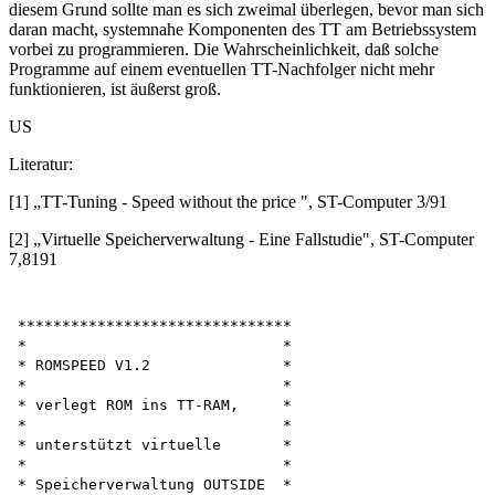
diesem Grund sollte man es sich zweimal überlegen, bevor man sich
daran macht, systemnahe Komponenten des TT am Betriebssystem
vorbei zu programmieren. Die Wahrscheinlichkeit, daß solche
Programme auf einem eventuellen TT-Nachfolger nicht mehr
funktionieren, ist äußerst groß.
US
Literatur:
[1] „TT-Tuning - Speed without the price ", ST-Computer 3/91
[2] „Virtuelle Speicherverwaltung - Eine Fallstudie", ST-Computer
7,8191
*******************************

*                             *

* ROMSPEED V1.2               *

*                             *

* verlegt ROM ins TT-RAM,     *

*                             *

* unterstützt virtuelle       *

*                             *

* Speicherverwaltung OUTSIDE  *
