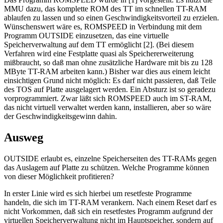
MMU dazu, das komplette ROM des TT im schnellen TT-RAM
ablaufen zu lassen und so einen Geschwindigkeitsvorteil zu erzielen.
Wünschenswert wäre es, ROMSPEED in Verbindung mit dem
Programm OUTSIDE einzusetzen, das eine virtuelle
Speicherverwaltung auf dem TT ermöglicht [2]. (Bei diesem
Verfahren wird eine Festplatte quasi als Speichererweiterung
mißbraucht, so daß man ohne zusätzliche Hardware mit bis zu 128
MByte TT-RAM arbeiten kann.) Bisher war dies aus einem leicht
einsichtigen Grund nicht möglich: Es darf nicht passieren, daß Teile
des TOS auf Platte ausgelagert werden. Ein Absturz ist so geradezu
vorprogrammiert. Zwar läßt sich ROMSPEED auch im ST-RAM,
das nicht virtuell verwaltet werden kann, installieren, aber so wäre
der Geschwindigkeitsgewinn dahin.
Ausweg
OUTSIDE erlaubt es, einzelne Speicherseiten des TT-RAMs gegen
das Auslagem auf Platte zu schützen. Welche Programme können
von dieser Möglichkeit profitieren?
In erster Linie wird es sich hierbei um resetfeste Programme
handeln, die sich im TT-RAM verankern. Nach einem Reset darf es
nicht Vorkommen, daß sich ein resetfestes Programm aufgrund der
virtuellen Speicherverwaltung nicht im Hauptspeicher, sondern auf