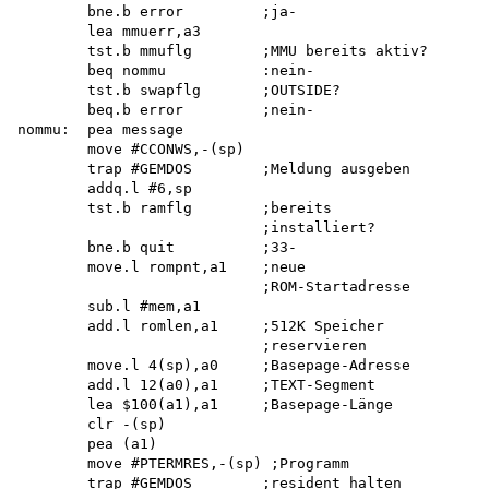
        bne.b error         ;ja-

        lea mmuerr,a3

        tst.b mmuflg        ;MMU bereits aktiv?

        beq nommu           :nein-

        tst.b swapflg       ;OUTSIDE?

        beq.b error         ;nein-

nommu:  pea message

        move #CCONWS,-(sp)

        trap #GEMDOS        ;Meldung ausgeben

        addq.l #6,sp

        tst.b ramflg        ;bereits

                            ;installiert? 

        bne.b quit          ;33-

        move.l rompnt,a1    ;neue

                            ;ROM-Startadresse

        sub.l #mem,a1

        add.l romlen,a1     ;512K Speicher

                            ;reservieren 

        move.l 4(sp),a0     ;Basepage-Adresse

        add.l 12(a0),a1     ;TEXT-Segment

        lea $100(a1),a1     ;Basepage-Länge

        clr -(sp) 

        pea (a1)

        move #PTERMRES,-(sp) ;Programm 

        trap #GEMDOS        ;resident halten
