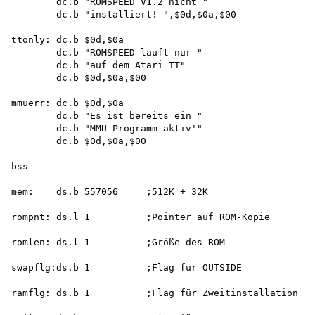
        dc.b "ROMSPEED V1.2 nicht " 

        dc.b "installiert! ",$0d,$0a,$00

ttonly: dc.b $0d,$0a

        dc.b "ROMSPEED läuft nur " 

        dc.b "auf dem Atari TT" 

        dc.b $0d,$0a,$00

mmuerr: dc.b $0d,$0a

        dc.b "Es ist bereits ein " 

        dc.b "MMU-Programm aktiv'" 

        dc.b $0d,$0a,$00

bss

mem:    ds.b 557056     ;512K + 32K

rompnt: ds.l 1          ;Pointer auf ROM-Kopie

romlen: ds.l 1          ;Größe des ROM

swapflg:ds.b 1          ;Flag für OUTSIDE

ramflg: ds.b 1          ;Flag für Zweitinstallation
