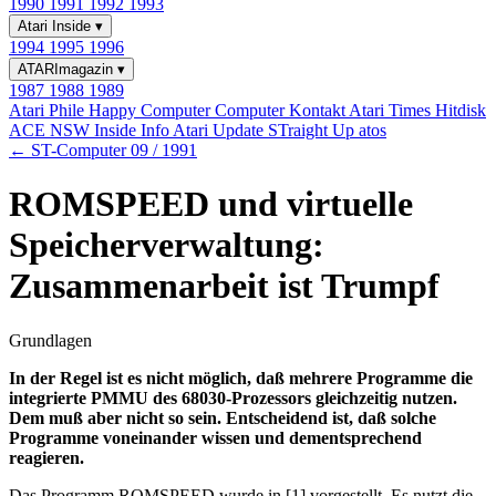
1990
1991
1992
1993
Atari Inside
▾
1994
1995
1996
ATARImagazin
▾
1987
1988
1989
Atari Phile
Happy Computer
Computer Kontakt
Atari Times
Hitdisk
ACE NSW Inside Info
Atari Update
STraight Up
atos
← ST-Computer 09 / 1991
ROMSPEED und virtuelle
Speicherverwaltung:
Zusammenarbeit ist Trumpf
Grundlagen
In der Regel ist es nicht möglich, daß mehrere Programme die
integrierte PMMU des 68030-Prozessors gleichzeitig nutzen.
Dem muß aber nicht so sein. Entscheidend ist, daß solche
Programme voneinander wissen und dementsprechend
reagieren.
Das Programm ROMSPEED wurde in [1] vorgestellt. Es nutzt die