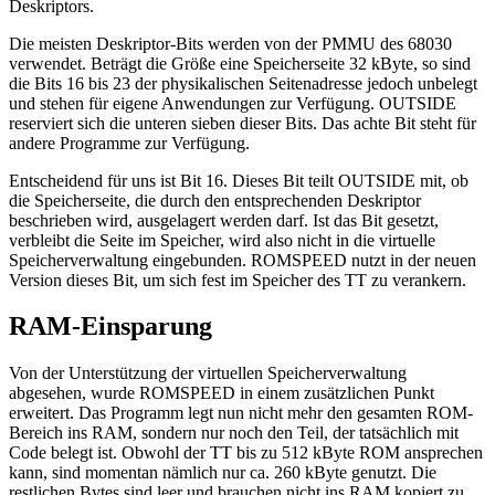
Deskriptors.
Die meisten Deskriptor-Bits werden von der PMMU des 68030
verwendet. Beträgt die Größe eine Speicherseite 32 kByte, so sind
die Bits 16 bis 23 der physikalischen Seitenadresse jedoch unbelegt
und stehen für eigene Anwendungen zur Verfügung. OUTSIDE
reserviert sich die unteren sieben dieser Bits. Das achte Bit steht für
andere Programme zur Verfügung.
Entscheidend für uns ist Bit 16. Dieses Bit teilt OUTSIDE mit, ob
die Speicherseite, die durch den entsprechenden Deskriptor
beschrieben wird, ausgelagert werden darf. Ist das Bit gesetzt,
verbleibt die Seite im Speicher, wird also nicht in die virtuelle
Speicherverwaltung eingebunden. ROMSPEED nutzt in der neuen
Version dieses Bit, um sich fest im Speicher des TT zu verankern.
RAM-Einsparung
Von der Unterstützung der virtuellen Speicherverwaltung
abgesehen, wurde ROMSPEED in einem zusätzlichen Punkt
erweitert. Das Programm legt nun nicht mehr den gesamten ROM-
Bereich ins RAM, sondern nur noch den Teil, der tatsächlich mit
Code belegt ist. Obwohl der TT bis zu 512 kByte ROM ansprechen
kann, sind momentan nämlich nur ca. 260 kByte genutzt. Die
restlichen Bytes sind leer und brauchen nicht ins RAM kopiert zu