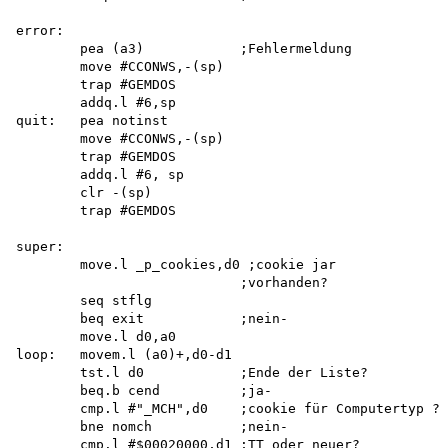
error:

        pea (a3)            ;Fehlermeldung

        move #CCONWS,-(sp) 

        trap #GEMDOS 

        addq.l #6,sp 

quit:   pea notinst

        move #CCONWS,-(sp) 

        trap #GEMDOS 

        addq.l #6, sp 

        clr -(sp) 

        trap #GEMDOS

super:

        move.l _p_cookies,d0 ;cookie jar 

                            ;vorhanden?

        seq stflg

        beq exit            ;nein-

        move.l d0,a0 

loop:   movem.l (a0)+,d0-d1

        tst.l d0            ;Ende der Liste?

        beq.b cend          ;ja-

        cmp.l #"_MCH",d0    ;cookie für Computertyp ?

        bne nomch           ;nein-

        cmp.l #$00020000,d1 ;TT oder neuer? 
