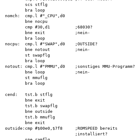
        scs stflg 

        bra loop 

nomch:  cmp.l #"_CPU",d0

        bne nocpu

        cmp #30,d1          ;68030?

        bne exit            ;nein-

        bra loop

nocpu:  cmp.l #"SWAP",d0    ;OUTSIDE?

        bne notout          ;nein-

        st swapflg 

        bra loop

notout: cmp.l #"PMMU",d0    ;sonstiges MMU-Programm?

        bne loop            ;nein-

        st mmuflg 

        bra loop

cend:   tst.b stflg

        bne exit 

        tst.b swapflg 

        bne outside

        tst.b mmuflg 

        bne exit

outside:cmp #$00e0,$7f8     ;ROMSPEED bereits

                            ;installiert?

        sne ramflg
