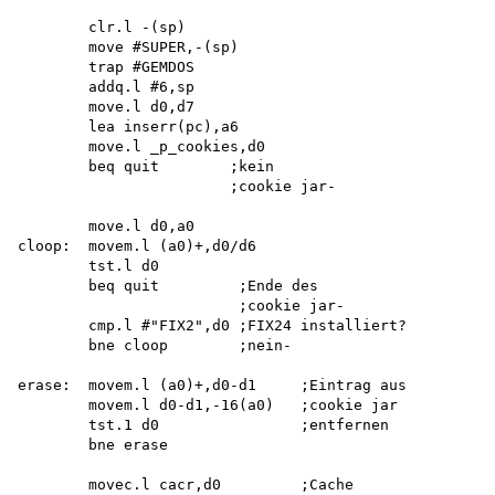
        clr.l -(sp)

        move #SUPER,-(sp)

        trap #GEMDOS

        addq.l #6,sp

        move.l d0,d7

        lea inserr(pc),a6

        move.l _p_cookies,d0

        beq quit        ;kein

                        ;cookie jar-

        move.l d0,a0 

cloop:  movem.l (a0)+,d0/d6

        tst.l d0

        beq quit         ;Ende des

                         ;cookie jar-

        cmp.l #"FIX2",d0 ;FIX24 installiert?

        bne cloop        ;nein-

erase:  movem.l (a0)+,d0-d1     ;Eintrag aus

        movem.l d0-d1,-16(a0)   ;cookie jar

        tst.1 d0                ;entfernen

        bne erase

        movec.l cacr,d0         ;Cache
