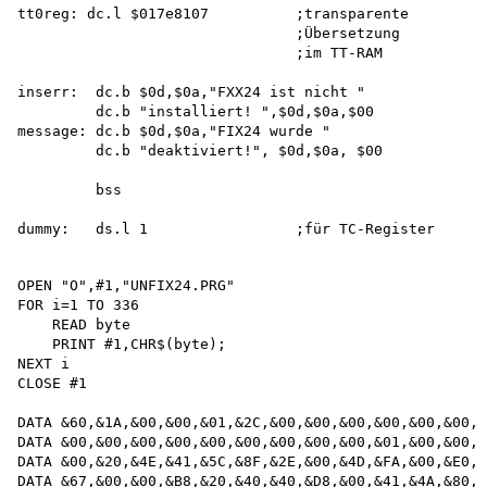
tt0reg: dc.l $017e8107          ;transparente

                                ;Übersetzung 

                                ;im TT-RAM

inserr:  dc.b $0d,$0a,"FXX24 ist nicht "

         dc.b "installiert! ",$0d,$0a,$00 

message: dc.b $0d,$0a,"FIX24 wurde "

         dc.b "deaktiviert!", $0d,$0a, $00

         bss

OPEN "O",#1,"UNFIX24.PRG"

FOR i=1 TO 336 

    READ byte

    PRINT #1,CHR$(byte);

NEXT i 

CLOSE #1

DATA &60,&1A,&00,&00,&01,&2C,&00,&00,&00,&00,&00,&00,&
DATA &00,&00,&00,&00,&00,&00,&00,&00,&00,&01,&00,&00,&
DATA &00,&20,&4E,&41,&5C,&8F,&2E,&00,&4D,&FA,&00,&E0,&
DATA &67,&00,&00,&B8,&20,&40,&40,&D8,&00,&41,&4A,&80,&