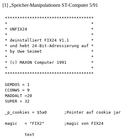
[1] „Speicher-Manipulationen ST-Computer 5/91
************************************

*                                  *

* UNFIX24                          *

*                                  *

* deinstalliert FIX24 V1.1         *

* und hebt 24-Bit-Adressierung auf *

* by Uwe Seimet                    *

*                                  *

* (c) MAXON Computer 1991          *

*                                  *

************************************

GEMDOS = 1

CCONWS = 9

MADDALT =20 

SUPER = 32

_p_cookies = $5a0       ;Pointer auf cookie jar 

magic   = "FIX2"        ;magic von FIX24 

        text
