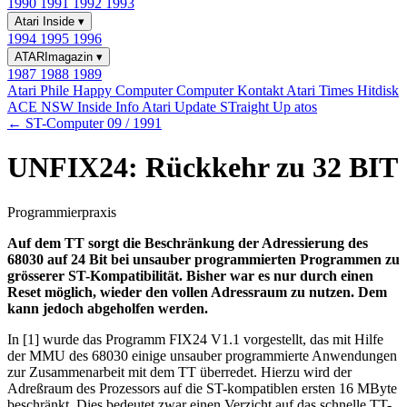
1990
1991
1992
1993
Atari Inside
▾
1994
1995
1996
ATARImagazin
▾
1987
1988
1989
Atari Phile
Happy Computer
Computer Kontakt
Atari Times
Hitdisk
ACE NSW Inside Info
Atari Update
STraight Up
atos
← ST-Computer 09 / 1991
UNFIX24: Rückkehr zu 32 BIT
Programmierpraxis
Auf dem TT sorgt die Beschränkung der Adressierung des
68030 auf 24 Bit bei unsauber programmierten Programmen zu
grösserer ST-Kompatibilität. Bisher war es nur durch einen
Reset möglich, wieder den vollen Adressraum zu nutzen. Dem
kann jedoch abgeholfen werden.
In [1] wurde das Programm FIX24 V1.1 vorgestellt, das mit Hilfe
der MMU des 68030 einige unsauber programmierte Anwendungen
zur Zusammenarbeit mit dem TT überredet. Hierzu wird der
Adreßraum des Prozessors auf die ST-kompatiblen ersten 16 MByte
beschränkt. Dies bedeutet zwar einen Verzicht auf das schnelle TT-