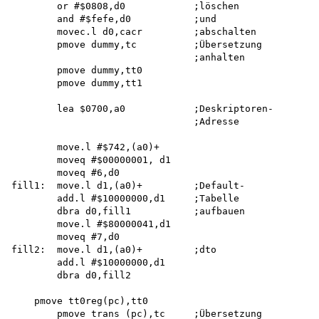
        or #$0808,d0            ;löschen

        and #$fefe,d0           ;und

        movec.l d0,cacr         ;abschalten

        pmove dummy,tc          ;Übersetzung

                                ;anhalten

        pmove dummy,tt0 

        pmove dummy,tt1

        lea $0700,a0            ;Deskriptoren-

                                ;Adresse

        move.l #$742,(a0)+ 

        moveq #$00000001, d1 

        moveq #6,d0

fill1:  move.l d1,(a0)+         ;Default-

        add.l #$10000000,d1     ;Tabelle

        dbra d0,fill1           ;aufbauen

        move.l #$80000041,d1 

        moveq #7,d0 

fill2:  move.l d1,(a0)+         ;dto

        add.l #$10000000,d1 

        dbra d0,fill2

    pmove tt0reg(pc),tt0

        pmove trans (pc),tc     ;Übersetzung
