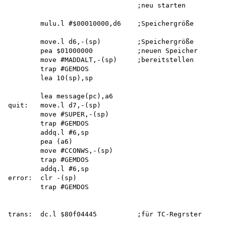
                                ;neu starten

        mulu.l #$00010000,d6    ;Speichergröße

        move.l d6,-(sp)         ;Speichergröße

        pea $01000000           ;neuen Speicher

        move #MADDALT,-(sp)     ;bereitstellen

        trap #GEMDOS 

        lea 10(sp),sp

        lea message(pc),a6

quit:   move.l d7,-(sp)

        move #SUPER,-(sp) 

        trap #GEMDOS 

        addq.l #6,sp 

        pea (a6)

        move #CCONWS,-(sp) 

        trap #GEMDOS 

        addq.l #6,sp 

error:  clr -(sp)

        trap #GEMDOS

trans:  dc.l $80f04445          ;für TC-Regrster
