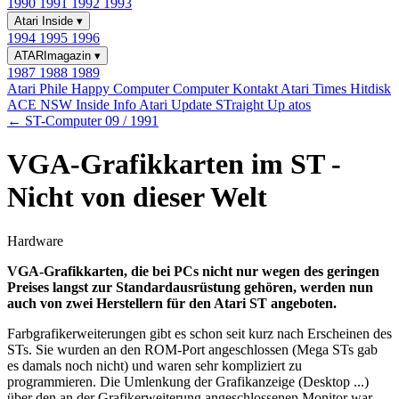
1990
1991
1992
1993
Atari Inside
▾
1994
1995
1996
ATARImagazin
▾
1987
1988
1989
Atari Phile
Happy Computer
Computer Kontakt
Atari Times
Hitdisk
ACE NSW Inside Info
Atari Update
STraight Up
atos
← ST-Computer 09 / 1991
VGA-Grafikkarten im ST -
Nicht von dieser Welt
Hardware
VGA-Grafikkarten, die bei PCs nicht nur wegen des geringen
Preises langst zur Standardausrüstung gehören, werden nun
auch von zwei Herstellern für den Atari ST angeboten.
Farbgrafikerweiterungen gibt es schon seit kurz nach Erscheinen des
STs. Sie wurden an den ROM-Port angeschlossen (Mega STs gab
es damals noch nicht) und waren sehr kompliziert zu
programmieren. Die Umlenkung der Grafikanzeige (Desktop ...)
über den an der Grafikerweiterung angeschlossenen Monitor war