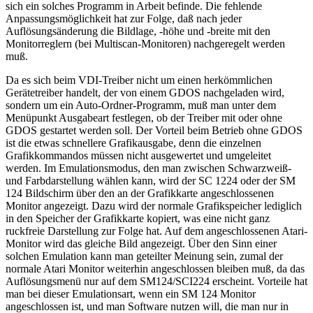
sich ein solches Programm in Arbeit befinde. Die fehlende
Anpassungsmöglichkeit hat zur Folge, daß nach jeder
Auflösungsänderung die Bildlage, -höhe und -breite mit den
Monitorreglern (bei Multiscan-Monitoren) nachgeregelt werden
muß.
Da es sich beim VDI-Treiber nicht um einen herkömmlichen
Gerätetreiber handelt, der von einem GDOS nachgeladen wird,
sondern um ein Auto-Ordner-Programm, muß man unter dem
Menüpunkt Ausgabeart festlegen, ob der Treiber mit oder ohne
GDOS gestartet werden soll. Der Vorteil beim Betrieb ohne GDOS
ist die etwas schnellere Grafikausgabe, denn die einzelnen
Grafikkommandos müssen nicht ausgewertet und umgeleitet
werden. Im Emulationsmodus, den man zwischen Schwarzweiß-
und Farbdarstellung wählen kann, wird der SC 1224 oder der SM
124 Bildschirm über den an der Grafikkarte angeschlossenen
Monitor angezeigt. Dazu wird der normale Grafikspeicher lediglich
in den Speicher der Grafikkarte kopiert, was eine nicht ganz
ruckfreie Darstellung zur Folge hat. Auf dem angeschlossenen Atari-
Monitor wird das gleiche Bild angezeigt. Über den Sinn einer
solchen Emulation kann man geteilter Meinung sein, zumal der
normale Atari Monitor weiterhin angeschlossen bleiben muß, da das
Auflösungsmenü nur auf dem SM124/SCI224 erscheint. Vorteile hat
man bei dieser Emulationsart, wenn ein SM 124 Monitor
angeschlossen ist, und man Software nutzen will, die man nur in