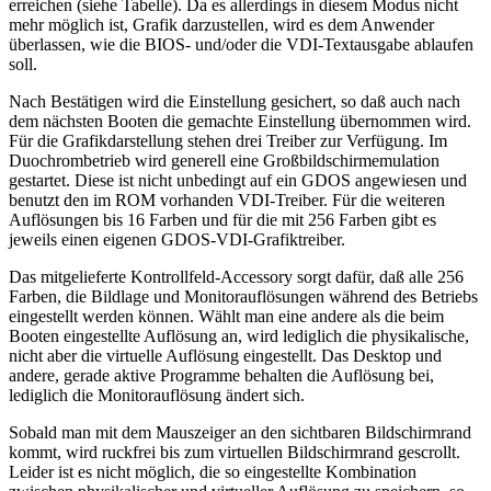
erreichen (siehe Tabelle). Da es allerdings in diesem Modus nicht
mehr möglich ist, Grafik darzustellen, wird es dem Anwender
überlassen, wie die BIOS- und/oder die VDI-Textausgabe ablaufen
soll.
Nach Bestätigen wird die Einstellung gesichert, so daß auch nach
dem nächsten Booten die gemachte Einstellung übernommen wird.
Für die Grafikdarstellung stehen drei Treiber zur Verfügung. Im
Duochrombetrieb wird generell eine Großbildschirmemulation
gestartet. Diese ist nicht unbedingt auf ein GDOS angewiesen und
benutzt den im ROM vorhanden VDI-Treiber. Für die weiteren
Auflösungen bis 16 Farben und für die mit 256 Farben gibt es
jeweils einen eigenen GDOS-VDI-Grafiktreiber.
Das mitgelieferte Kontrollfeld-Accessory sorgt dafür, daß alle 256
Farben, die Bildlage und Monitorauflösungen während des Betriebs
eingestellt werden können. Wählt man eine andere als die beim
Booten eingestellte Auflösung an, wird lediglich die physikalische,
nicht aber die virtuelle Auflösung eingestellt. Das Desktop und
andere, gerade aktive Programme behalten die Auflösung bei,
lediglich die Monitorauflösung ändert sich.
Sobald man mit dem Mauszeiger an den sichtbaren Bildschirmrand
kommt, wird ruckfrei bis zum virtuellen Bildschirmrand gescrollt.
Leider ist es nicht möglich, die so eingestellte Kombination