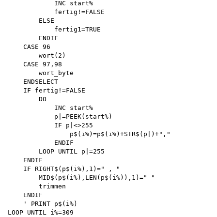
            INC start% 

            fertig!=FALSE 

        ELSE

            fertig1=TRUE 

        ENDIF 

    CASE 96 

        wort(2)

    CASE 97,98 

        wort_byte 

    ENDSELECT 

    IF fertig!=FALSE 

        DO

            INC start% 

            p|=PEEK(start%)

            IF p|<>255

                p$(i%)=p$(i%)+STR$(p|)+","

            ENDIF 

        LOOP UNTIL p|=255 

    ENDIF

    IF RIGHT$(p$(i%),1)=" , "

        MID$(p$(i%),LEN(p$(i%)),1)=" " 

        trimmen 

    ENDIF

    ' PRINT p$(i%)

LOOP UNTIL i%=309
