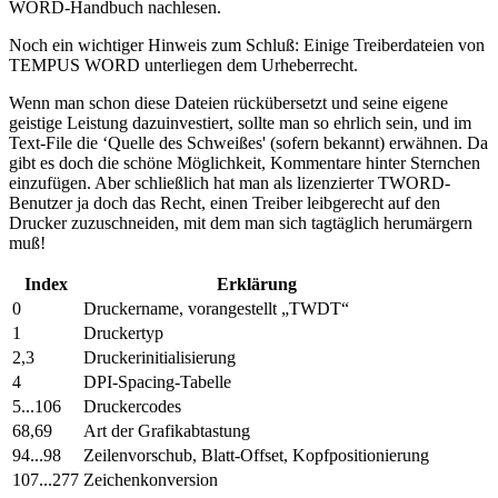
WORD-Handbuch nachlesen.
Noch ein wichtiger Hinweis zum Schluß: Einige Treiberdateien von
TEMPUS WORD unterliegen dem Urheberrecht.
Wenn man schon diese Dateien rückübersetzt und seine eigene
geistige Leistung dazuinvestiert, sollte man so ehrlich sein, und im
Text-File die ‘Quelle des Schweißes' (sofern bekannt) erwähnen. Da
gibt es doch die schöne Möglichkeit, Kommentare hinter Sternchen
einzufügen. Aber schließlich hat man als lizenzierter TWORD-
Benutzer ja doch das Recht, einen Treiber leibgerecht auf den
Drucker zuzuschneiden, mit dem man sich tagtäglich herumärgern
muß!
Index
Erklärung
0
Druckername, vorangestellt „TWDT“
1
Druckertyp
2,3
Druckerinitialisierung
4
DPI-Spacing-Tabelle
5...106
Druckercodes
68,69
Art der Grafikabtastung
94...98
Zeilenvorschub, Blatt-Offset, Kopfpositionierung
107...277
Zeichenkonversion