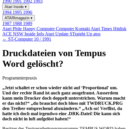
1990
1991
1992
1993
Atari Inside
▾
1994
1995
1996
ATARImagazin
▾
1987
1988
1989
Atari Phile
Happy Computer
Computer Kontakt
Atari Times
Hitdisk
ACE NSW Inside Info
Atari Update
STraight Up
atos
← ST-Computer 10 / 1991
Druckdateien von Tempus
Word gelöscht?
Programmierpraxis
„Jetzt schaltet er schon wieder nicht auf ‘Proportional' um.
Und der rechte Rand ist auch ganz ausgefranst. Ausserdem
kann mein Drucker doch doppelt unterstrichen. Warum macht
er das nicht?“ „du brauchst doch bloss mit TWDRUCK.PRG
den Treiber entsprechend abzuändern.“ „Ach so! Verflixt, da
hatte ich doch mal irgendwo eine .DRK-Datei! Die kann sich
doch nicht in luft aufgelöst haben!“
Besitzer des Textverarbeitungsprogramms TEMPUS WORD haben