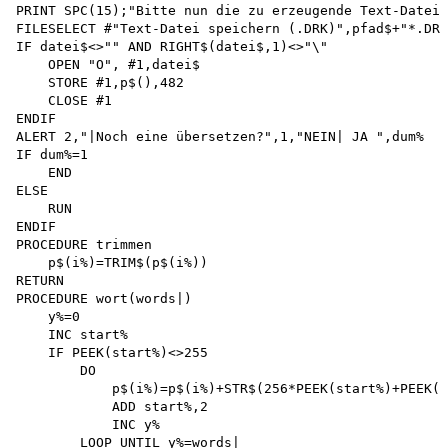
PRINT SPC(15);"Bitte nun die zu erzeugende Text-Datei 
FILESELECT #"Text-Datei speichern (.DRK)",pfad$+"*.DRK
IF datei$<>"" AND RIGHT$(datei$,1)<>"\" 

    OPEN "O", #1,datei$

    STORE #1,p$(),482 

    CLOSE #1 

ENDIF

ALERT 2,"|Noch eine übersetzen?",1,"NEIN| JA ",dum%

IF dum%=1 

    END 

ELSE 

    RUN 

ENDIF

PROCEDURE trimmen

    p$(i%)=TRIM$(p$(i%))

RETURN

PROCEDURE wort(words|) 

    y%=0

    INC start%

    IF PEEK(start%)<>255 

        DO

            p$(i%)=p$(i%)+STR$(256*PEEK(start%)+PEEK(s
            ADD start%,2 

            INC y%

        LOOP UNTIL y%=words| 
