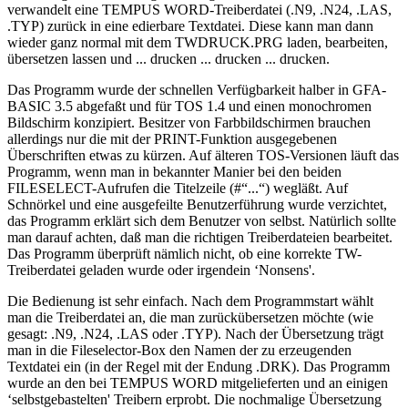
verwandelt eine TEMPUS WORD-Treiberdatei (.N9, .N24, .LAS,
.TYP) zurück in eine edierbare Textdatei. Diese kann man dann
wieder ganz normal mit dem TWDRUCK.PRG laden, bearbeiten,
übersetzen lassen und ... drucken ... drucken ... drucken.
Das Programm wurde der schnellen Verfügbarkeit halber in GFA-
BASIC 3.5 abgefaßt und für TOS 1.4 und einen monochromen
Bildschirm konzipiert. Besitzer von Farbbildschirmen brauchen
allerdings nur die mit der PRINT-Funktion ausgegebenen
Überschriften etwas zu kürzen. Auf älteren TOS-Versionen läuft das
Programm, wenn man in bekannter Manier bei den beiden
FILESELECT-Aufrufen die Titelzeile (#“...“) wegläßt. Auf
Schnörkel und eine ausgefeilte Benutzerführung wurde verzichtet,
das Programm erklärt sich dem Benutzer von selbst. Natürlich sollte
man darauf achten, daß man die richtigen Treiberdateien bearbeitet.
Das Programm überprüft nämlich nicht, ob eine korrekte TW-
Treiberdatei geladen wurde oder irgendein ‘Nonsens'.
Die Bedienung ist sehr einfach. Nach dem Programmstart wählt
man die Treiberdatei an, die man zurückübersetzen möchte (wie
gesagt: .N9, .N24, .LAS oder .TYP). Nach der Übersetzung trägt
man in die Fileselector-Box den Namen der zu erzeugenden
Textdatei ein (in der Regel mit der Endung .DRK). Das Programm
wurde an den bei TEMPUS WORD mitgelieferten und an einigen
‘selbstgebastelten' Treibern erprobt. Die nochmalige Übersetzung