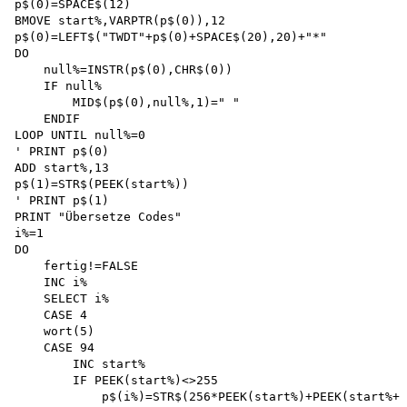
p$(0)=SPACE$(12)

BMOVE start%,VARPTR(p$(0)),12

p$(0)=LEFT$("TWDT"+p$(0)+SPACE$(20),20)+"*"

DO

    null%=INSTR(p$(0),CHR$(0))

    IF null%

        MID$(p$(0),null%,1)=" "

    ENDIF 

LOOP UNTIL null%=0 

' PRINT p$(0)

ADD start%,13

p$(1)=STR$(PEEK(start%))

' PRINT p$(1)

PRINT "Übersetze Codes"

i%=1

DO

    fertig!=FALSE 

    INC i%

    SELECT i%

    CASE 4 

    wort(5)

    CASE 94

        INC start%

        IF PEEK(start%)<>255

            p$(i%)=STR$(256*PEEK(start%)+PEEK(start%+l