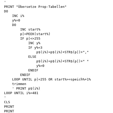
'

PRINT "Übersetze Prop-Tabellen"

DO

    INC i%

    y%=0

    DO

        INC start% 

        p|=PEEK(start%)

        IF p|<>255 

            INC y%

            IF y%<3

                p$(i%)=p$(i%)+STR$(p|)+","

            ELSE

                p$(i%)=p$(i%)+STR$(p|)+" " 

                y%=0 

            ENDIF 

        ENDIF

    LOOP UNTIL p|=255 OR start%>=speich%+1% 

    trimmen 

    ' PRINT p$(i%)

LOOP UNTIL i%=481

'

CLS

PRINT

PRINT
