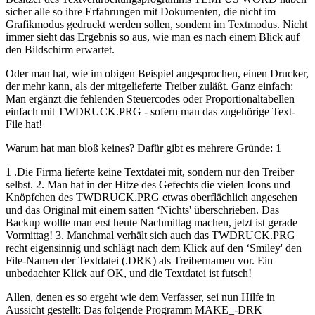
sicher alle so ihre Erfahrungen mit Dokumenten, die nicht im
Grafikmodus gedruckt werden sollen, sondern im Textmodus. Nicht
immer sieht das Ergebnis so aus, wie man es nach einem Blick auf
den Bildschirm erwartet.
Oder man hat, wie im obigen Beispiel angesprochen, einen Drucker,
der mehr kann, als der mitgelieferte Treiber zuläßt. Ganz einfach:
Man ergänzt die fehlenden Steuercodes oder Proportionaltabellen
einfach mit TWDRUCK.PRG - sofern man das zugehörige Text-
File hat!
Warum hat man bloß keines? Dafür gibt es mehrere Gründe: 1
1 .Die Firma lieferte keine Textdatei mit, sondern nur den Treiber
selbst. 2. Man hat in der Hitze des Gefechts die vielen Icons und
Knöpfchen des TWDRUCK.PRG etwas oberflächlich angesehen
und das Original mit einem satten ‘Nichts' überschrieben. Das
Backup wollte man erst heute Nachmittag machen, jetzt ist gerade
Vormittag! 3. Manchmal verhält sich auch das TWDRUCK.PRG
recht eigensinnig und schlägt nach dem Klick auf den ‘Smiley' den
File-Namen der Textdatei (.DRK) als Treibernamen vor. Ein
unbedachter Klick auf OK, und die Textdatei ist futsch!
Allen, denen es so ergeht wie dem Verfasser, sei nun Hilfe in
Aussicht gestellt: Das folgende Programm MAKE_-DRK