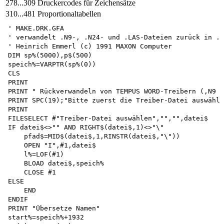
278...309
Druckercodes für Zeichensätze
310...481
Proportionaltabellen
' MAKE.DRK.GFA

' verwandelt .N9-, .N24- und .LAS-Dateien zurück in .D
' Heinrich Emmerl (c) 1991 MAXON Computer

DIM sp%(5000),p$(500) 

speich%=VARPTR(sp%(0))

CLS

PRINT

PRINT " Rückverwandeln von TEMPUS WORD-Treibern (,N9 .
PRINT SPC(19);"Bitte zuerst die Treiber-Datei auswähle
PRINT

FILESELECT #"Treiber-Datei auswählen","","",datei$

IF datei$<>"" AND RIGHT$(datei$,1)<>"\" 

    pfad$=MID$(datei$,1,RINSTR(datei$,"\")) 

    OPEN "I",#1,datei$ 

    l%=LOF(#1)

    BLOAD datei$,speich%

    CLOSE #1 

ELSE 

    END 

ENDIF

PRINT "Übersetze Namen"

start%=speich%+1932 
