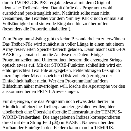
durch TWDRUCK.PRG ergab jedesmal mit dem Original
identische Treiberdateien. Damit dürfte das Programm wohl
ausreichend praxistauglich sein. Natürlich sollte man nicht
versäumen, die Textdatei vor dem ‘Smiley-Klick' noch einmal auf
Vollständigkeit und sinnvolle Eingaben hin zu überprüfen
(besonders die Proportionaltabellen!).
Zum Programm-Listing gibt es keine Besonderheiten zu erwähnen.
Das Treiber-File wird zunächst in voller Länge in einen mit einem
Array reservierten Speicherbereich geladen. Dann macht sich GFA-
BASIC systematisch an die Analyse der Daten. Einige
Programmzeilen und Unterroutinen bessern die erzeugten Strings
optisch etwas auf. Mit der STORE-Funktion schließlich wird ein
editorgerechtes Text-File ausgegeben. Fehlerabfragen bezüglich
unzulänglicher Massenspeicher (Disk voll etc.) erfolgen der
Einfachheit halber nicht. Wer den Programmlauf auf dem
Bildschirm näher mitverfolgen will, lösche die Apostrophe vor den
auskommentierten PRINT-Anweisungen.
Für diejenigen, die das Programm noch etwas detaillierter im
Hinblick auf einzelne Treiberparameter gestalten wollen, hier
tabellarisch eine Übersicht über die Datenstruktur der TEMPUS-
WORD-Treiberdatei. Die angegebenen Indizes korrespondieren
direkt mit dem String-Feld p$() in BASIC. Näheres über den
Aufbau der Einträge in den Feldern kann man im TEMPUS-