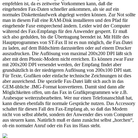
empfehlen ist, da es zeitweise Vorkommen kann, daß die
eingehenden Fax-Daten schneller ankommen, als sie auf ein
normales Diskettenlaufwerk abgelegt werden können. Zur Not sollte
man in diesem Fall eine RAM-Disk installieren und den Pfad für
eingehende Faxe entsprechend ändern. Leider wird der Computer
während des Fax-Empfangs für den Anwender gesperrt. Er muß
sich also gedulden, bis die Übertragung beendet ist. Mit Hilfe des
Hauptprogrammes von ST-Fax II ist es nun möglich, die Fax-Datei
zu laden, auf dem Bildschirm darzustellen oder auf einem Drucker
auszudrucken. Die Auflösung von maximal 200x200 DPI läßt sich
aber mit dem Phonic-Modem nicht erreichen. Es können zwar Faxe
mit 200x200 DPI versendet werden, der Empfang findet aber
grundsätzlich in der niedrigeren Auflösung von 200x100 DPI statt.
Für Texte, Grafiken oder einfache technische Zeichnungen ist dies
aber ausreichend. Die spezielle Fax-Datei läßt sich auch in das
GEM-übliche .IMG-Format konvertieren. Damit sind dann alle
Möglichkeiten offen, um das Fax in Grafikprogrammen wie z.B.
Arabesque weiterzubearbeiten. Wer nur einen Telefonanschluß hat,
kann diesen ebenfalls für normale Gespräche nutzen. Das Accessory
schaltet für diesen Fall den Fax-Empfang ab, so daß das Modem
nicht von selbst abhebt, sondern der Anwender dies vom Computer
aus steuern kann. Natürlich muß er dann zunächst selbst „horchen“,
ob ein normaler Anruf oder ein Fax ins Haus steht.