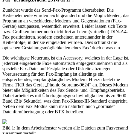
Zunächst wurde das Send-Fax-Programm überarbeitet. Die
Bedienelemente wurden leicht geändert und die Möglichkeiten, das
Programm an verschiedene Modems und Gegenstationen (Fax-
Geräte) anzupassen, wesentlich erweitert. Leider lassen sich Texte
bzw. Grafiken immer noch nicht frei auf dem (virtuellen) DIN-A4-
Fax positionieren, sondern erscheinen untereinander in der
Reihenfolge, in der sie eingeladen wurden. Dies schränkt die
optischen Gestaltungsmöglichkeiten eines Fax’ doch etwas ein.
Die wichtigste Neuerung ist ein Accessory, welches in der Lage ist,
jederzeit eingehende Faxe automatisch entgegenzunehmen und als
spezielle Fax-Datei auf Festplatte oder Diskette abzulegen.
Voraussetzung für den Fax-Empfang ist allerdings ein
entsprechendes, empfangstaugliches Modem. Hierzu bietet die
Firma TKR das Gerät „Phonic Supreme-9624“ an. Dieses Modem
bietet alle Möglichkeiten des Fax-Sende- und -Empfangsbetriebs.
Dabei arbeitet es mit Übertragungsgeschwindigkeiten bis zu 9600
Baud (Bit/ Sekunde), was dem Fax-Klasse-III-Standard entspricht.
Neben dem Fax-Modus kann man natürlich auch „normale“
Datenfernübertragung oder BTX betreiben.
Bild 1: In dem Arbeitsfenster werden alle Dateien zum Faxversand
zusammengestellt.