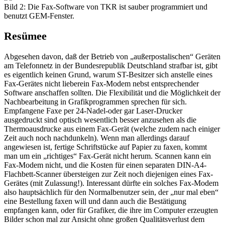
Bild 2: Die Fax-Software von TKR ist sauber programmiert und
benutzt GEM-Fenster.
Resümee
Abgesehen davon, daß der Betrieb von „außerpostalischen“ Geräten
am Telefonnetz in der Bundesrepublik Deutschland strafbar ist, gibt
es eigentlich keinen Grund, warum ST-Besitzer sich anstelle eines
Fax-Gerätes nicht lieberein Fax-Modem nebst entsprechender
Software anschaffen sollten. Die Flexibilität und die Möglichkeit der
Nachbearbeitung in Grafikprogrammen sprechen für sich.
Empfangene Faxe per 24-Nadel-oder gar Laser-Drucker
ausgedruckt sind optisch wesentlich besser anzusehen als die
Thermoausdrucke aus einem Fax-Gerät (welche zudem nach einiger
Zeit auch noch nachdunkeln). Wenn man allerdings darauf
angewiesen ist, fertige Schriftstücke auf Papier zu faxen, kommt
man um ein „richtiges“ Fax-Gerät nicht herum. Scannen kann ein
Fax-Modem nicht, und die Kosten für einen separaten DIN-A4-
Flachbett-Scanner übersteigen zur Zeit noch diejenigen eines Fax-
Gerätes (mit Zulassung!). Interessant dürfte ein solches Fax-Modem
also hauptsächlich für den Normalbenutzer sein, der „nur mal eben“
eine Bestellung faxen will und dann auch die Bestätigung
empfangen kann, oder für Grafiker, die ihre im Computer erzeugten
Bilder schon mal zur Ansicht ohne großen Qualitätsverlust dem