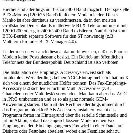
Hierbei sind allerdings nur bis zu 2400 Baud möglich. Der spezielle
BTX-Modus (1200/75 Baud) fehlt dem Modem leider. Dieses
Manko ist aber durchaus zu verschmerzen, da in den meisten
Großstädten Deutschlands mittlerweile BTX-Telefonnummern mit
1200/1200 oder gar 2400/ 2400 Baud existieren. Natürlich ist zum
BTX-Betrieb separate Software für den ST notwendig (z.B.
Multiterm Pro oder BTX-Manager 4.0).
Leider müssen wir auch diesmal darauf hinweisen, daß das Phonic-
Modem keine Postzulassung besitzt. Ein Betrieb am öffentlichen
Telefonnetz der Bundesrepublik Deutschland ist also verboten.
Die Installation des Empfangs-Accessorys erweist sich als
problemlos. Wer allerdings keinen ACC-Eintrag mehr frei hat, muß
sich von einem der nützlichen Helfer trennen. Das Fax-Empfangs-
Accessory läßt sich leider nicht in Multi-Accessories (z.B.
Chameleon oder Multidesk) verwenden. Man kann aber das. ACC
in .PRG umbenennen und es so als ganz normale GEM-
Anwendung starten. Dann ist der Rechner allerdings immer durch
das Programm blockiert! Als Accessory installiert, wacht das
Programm fortan im Hintergrund über die serielle Schnittstelle und
tritt in Aktion, sobald das angeschlossene Modem einen Fax-
Empfang meldet. Ein eingegangenes Fax wird in einer Datei auf
Diskette oder Festplatte abgelegt, wobei eine Festplatte sehr zu