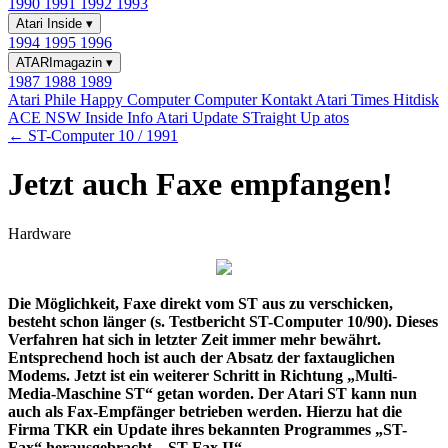
1990
1991
1992
1993
Atari Inside
▾
1994
1995
1996
ATARImagazin
▾
1987
1988
1989
Atari Phile
Happy Computer
Computer Kontakt
Atari Times
Hitdisk
ACE NSW Inside Info
Atari Update
STraight Up
atos
← ST-Computer 10 / 1991
Jetzt auch Faxe empfangen!
Hardware
Die Möglichkeit, Faxe direkt vom ST aus zu verschicken,
besteht schon länger (s. Testbericht ST-Computer 10/90). Dieses
Verfahren hat sich in letzter Zeit immer mehr bewährt.
Entsprechend hoch ist auch der Absatz der faxtauglichen
Modems. Jetzt ist ein weiterer Schritt in Richtung „Multi-
Media-Maschine ST“ getan worden. Der Atari ST kann nun
auch als Fax-Empfänger betrieben werden. Hierzu hat die
Firma TKR ein Update ihres bekannten Programmes „ST-
Fax“ herausgebracht, „ST-Fax II“.