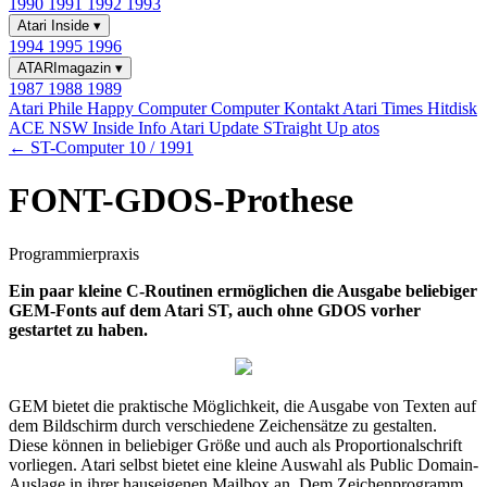
1990
1991
1992
1993
Atari Inside
▾
1994
1995
1996
ATARImagazin
▾
1987
1988
1989
Atari Phile
Happy Computer
Computer Kontakt
Atari Times
Hitdisk
ACE NSW Inside Info
Atari Update
STraight Up
atos
← ST-Computer 10 / 1991
FONT-GDOS-Prothese
Programmierpraxis
Ein paar kleine C-Routinen ermöglichen die Ausgabe beliebiger
GEM-Fonts auf dem Atari ST, auch ohne GDOS vorher
gestartet zu haben.
GEM bietet die praktische Möglichkeit, die Ausgabe von Texten auf
dem Bildschirm durch verschiedene Zeichensätze zu gestalten.
Diese können in beliebiger Größe und auch als Proportionalschrift
vorliegen. Atari selbst bietet eine kleine Auswahl als Public Domain-
Auslage in ihrer hauseigenen Mailbox an. Dem Zeichenprogramm