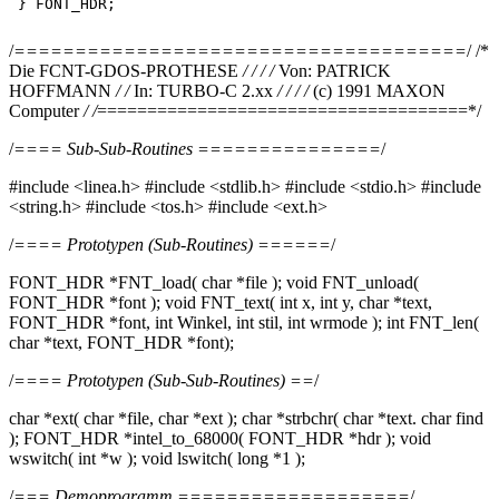
/
=====================================
/ /*
Die FCNT-GDOS-PROTHESE
/ /
/ /
Von: PATRICK
HOFFMANN
/ /
In: TURBO-C 2.xx
/ /
/ /
(c) 1991 MAXON
Computer
/ /
=====================================*/
/
==== Sub-Sub-Routines ===============
/
#include <linea.h> #include <stdlib.h> #include <stdio.h> #include
<string.h> #include <tos.h> #include <ext.h>
/
==== Prototypen (Sub-Routines) ======
/
FONT_HDR *FNT_load( char *file ); void FNT_unload(
FONT_HDR *font ); void FNT_text( int x, int y, char *text,
FONT_HDR *font, int Winkel, int stil, int wrmode ); int FNT_len(
char *text, FONT_HDR *font);
/
==== Prototypen (Sub-Sub-Routines) ==
/
char *ext( char *file, char *ext ); char *strbchr( char *text. char find
); FONT_HDR *intel_to_68000( FONT_HDR *hdr ); void
wswitch( int *w ); void lswitch( long *1 );
/
=== Demoprogramm ===================
/