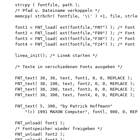
    strcpy ( fontfile, path );

    /* Pfad u. Dateiname verkoppeln */ 

    memcpy( strbchr( fontfile, '\\' ) +1, file, strlen
    font1 = FNT_load( ext(fontfile,"FNT") ); /* Font l
    font2 = FNT_load( ext(fontfile,"F09") ); /* Font l
    font3 = FNT_load( ext(fontfile,"F30") ); /* Font l
    font4 = FNT_load( ext(fontfile,"F24") ); /* Font l
    linea_init(); /* LineA starten */

    /* Texte in verschiedenen Fonts ausgeben */

    FNT_text( 30, 30, text, font1, 0, 0, REPLACE );

    FNT_text( 30, 100, text, font2, 0, 0, REPLACE );

    FNT_text( 30, 200, text, font3, 0, 0, REPLACE );

    FNT_text( 30, 300, text, font4, 0, 0, REPLACE );

    FNT_text( 5, 390, "by Patrick Hoffmann"

        "(c) 1991 MAXON Computer", fontl, 900, 0, REPL
    FNT_unload( font1 );

    /* Fontspeicher wieder freigeben */ 

    FNT_unload( font2 );

    FNT_unload( font3 );
