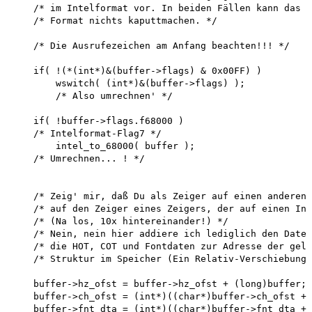
    /* im Intelformat vor. In beiden Fällen kann das U
    /* Format nichts kaputtmachen. */

    /* Die Ausrufezeichen am Anfang beachten!!! */

    if( !(*(int*)&(buffer->flags) & 0x00FF) ) 

        wswitch( (int*)&(buffer->flags) );

        /* Also umrechnen' */

    if( !buffer->flags.f68000 )

    /* Intelformat-Flag7 */

        intel_to_68000( buffer );

    /* Umrechnen... ! */

    /* Zeig' mir, daß Du als Zeiger auf einen anderen 
    /* auf den Zeiger eines Zeigers, der auf einen Int
    /* (Na los, 10x hintereinander!) */

    /* Nein, nein hier addiere ich lediglich den Datei
    /* die HOT, COT und Fontdaten zur Adresse der gela
    /* Struktur im Speicher (Ein Relativ-Verschiebung 
    buffer->hz_ofst = buffer->hz_ofst + (long)buffer; 

    buffer->ch_ofst = (int*)((char*)buffer->ch_ofst + 
    buffer->fnt_dta = (int*)((char*)buffer->fnt_dta + 