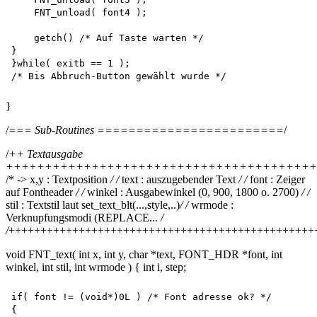
    FNT_unload( font4 );

    getch() /* Auf Taste warten */

}

}while( exitb == 1 );

}
/
=== Sub-Routines ========================
/
/
++ Textausgabe
++++++++++++++++++++++++++++++++++++++++
/* -> x,y : Textposition
/ /
text : auszugebender Text
/ /
font : Zeiger
auf Fontheader
/ /
winkel : Ausgabewinkel (0, 900, 1800 o. 2700)
/ /
stil : Textstil laut set_text_blt(...,style,..)
/ /
wrmode :
Verknupfungsmodi (REPLACE...
/
/
+++++++++++++++++++++++++++++++++++++++++++++++++
void FNT_text( int x, int y, char *text, FONT_HDR *font, int
winkel, int stil, int wrmode ) { int i, step;
if( font != (void*)0L ) /* Font adresse ok? */

{
