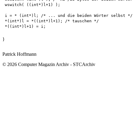
wswitch( ((int*)l+1) );

i = * (int*)l; /* ... und die beiden Wörter selbst */

*(int*)l = *((int*)l+1); /* tauschen */

}
Patrick Hoffmann
© 2026 Computer Magazin Archiv - STCArchiv