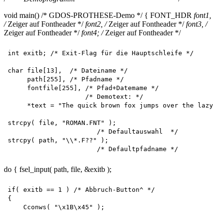
void main() /* GDOS-PROTHESE-Demo */ { FONT_HDR
font1,
/
Zeiger auf Fontheader */
font2, /
Zeiger auf Fontheader */
font3, /
Zeiger auf Fontheader */
font4; /
Zeiger auf Fontheader */
int exitb; /* Exit-Flag für die Hauptschleife */

char file[13],  /* Dateiname */

     path[255], /* Pfadname */ 

     fontfile[255], /* Pfad+Datemame */

                    /* Demotext: */

     *text = "The quick brown fox jumps over the lazy 
strcpy( file, "ROMAN.FNT" );

                       /* Defaultauswahl  */ 

strcpy( path, "\\*.F??" );

do { fsel_input( path, file, &exitb );
if( exitb == 1 ) /* Abbruch-Button^ */

{

    Cconws( "\x1B\x45" );
