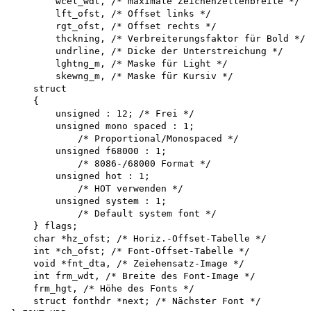
        wcel_wdt, /* maximale Zeichenzellenbreite */ 

        lft_ofst, /* Offset links */

        rgt_ofst, /* Offset rechts */

        thckning, /* Verbreiterungsfaktor für Bold */ 

        undrline, /* Dicke der Unterstreichung */ 

        lghtng_m, /* Maske für Light */

        skewng_m, /* Maske für Kursiv */

    struct

    {

        unsigned : 12; /* Frei */

        unsigned mono spaced : 1;

            /* Proportional/Monospaced */ 

        unsigned f68000 : 1;

            /* 8086-/68000 Format */ 

        unsigned hot : 1;

            /* HOT verwenden */ 

        unsigned system : 1;

            /* Default system font */

    } flags;

    char *hz_ofst; /* Horiz.-Offset-Tabelle */ 

    int *ch_ofst; /* Font-Offset-Tabelle */ 

    void *fnt_dta, /* Zeiehensatz-Image */ 

    int frm_wdt, /* Breite des Font-Image */ 

    frm_hgt, /* Höhe des Fonts */ 

    struct fonthdr *next; /* Nächster Font */
