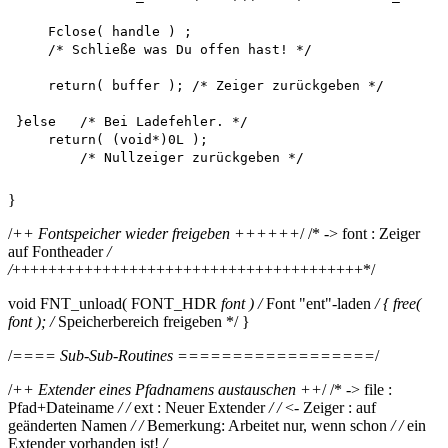
    Fclose( handle ) ;

    /* Schließe was Du offen hast! */

    return( buffer ); /* Zeiger zurückgeben */

}else   /* Bei Ladefehler. */

    return( (void*)0L );

}
/
++ Fontspeicher wieder freigeben ++++++
/ /* -> font : Zeiger
auf Fontheader
/
/
+++++++++++++++++++++++++++++++++++++++*/
void FNT_unload( FONT_HDR
font ) /
Font "ent"-laden
/ { free(
font ); /
Speicherbereich freigeben */ }
/
==== Sub-Sub-Routines ==================
/
/
++ Extender eines Pfadnamens austauschen ++
/ /* -> file :
Pfad+Dateiname
/ /
ext : Neuer Extender
/ /
<- Zeiger : auf
geänderten Namen
/ /
Bemerkung: Arbeitet nur, wenn schon
/ /
ein
Extender vorhanden ist!
/