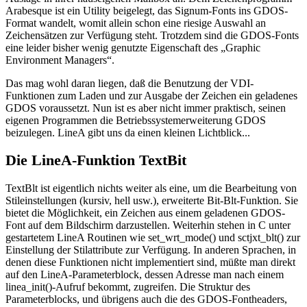
Arabesque ist ein Utility beigelegt, das Signum-Fonts ins GDOS-
Format wandelt, womit allein schon eine riesige Auswahl an
Zeichensätzen zur Verfügung steht. Trotzdem sind die GDOS-Fonts
eine leider bisher wenig genutzte Eigenschaft des „Graphic
Environment Managers“.
Das mag wohl daran liegen, daß die Benutzung der VDI-
Funktionen zum Laden und zur Ausgabe der Zeichen ein geladenes
GDOS voraussetzt. Nun ist es aber nicht immer praktisch, seinen
eigenen Programmen die Betriebssystemerweiterung GDOS
beizulegen. LineA gibt uns da einen kleinen Lichtblick...
Die LineA-Funktion TextBit
TextBlt ist eigentlich nichts weiter als eine, um die Bearbeitung von
Stileinstellungen (kursiv, hell usw.), erweiterte Bit-Blt-Funktion. Sie
bietet die Möglichkeit, ein Zeichen aus einem geladenen GDOS-
Font auf dem Bildschirm darzustellen. Weiterhin stehen in C unter
gestartetem LineA Routinen wie set_wrt_mode() und sctjxt_blt() zur
Einstellung der Stilattribute zur Verfügung. In anderen Sprachen, in
denen diese Funktionen nicht implementiert sind, müßte man direkt
auf den LineA-Parameterblock, dessen Adresse man nach einem
linea_init()-Aufruf bekommt, zugreifen. Die Struktur des
Parameterblocks, und übrigens auch die des GDOS-Fontheaders,