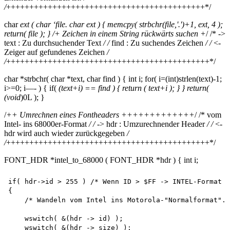
/
+++++++++++++++++++++++++++++++++++++++++++*/
char
ext ( char ‘file. char
ext ) { memcpy( strbchr(file,'.')+1, ext, 4 );
return( file ); } /
+ Zeichen in einem String rückwärts suchen +
/ /* ->
text : Zu durchsuchender Text
/ /
find : Zu suchendes Zeichen
/ /
<-
Zeiger auf gefundenes Zeichen
/
/
++++++++++++++++++++++++++++++++++++++++++++*/
char *strbchr( char *text, char find ) { int i; for( i=(int)strlen(text)-1;
i>=0; i—- ) { if(
(text+i) == find ) { return ( text+i ); } } return(
(void
)0L ); }
/
++ Umrechnen eines Fontheaders +++++++++++++
/ /* vom
Intel- ins 68000er-Format
/ /
-> hdr : Umzurechnender Header
/ /
<-
hdr wird auch wieder zurückgegeben
/
/
++++++++++++++++++++++++++++++++++++++++++++*/
FONT_HDR *intel_to_68000 ( FONT_HDR *hdr ) { int i;
if( hdr->id > 255 ) /* Wenn ID > $FF -> INTEL-Format *
{

    /* Wandeln vom Intel ins Motorola-"Normalformat"..
    wswitch( &(hdr -> id) ); 

    wswitch( &(hdr -> size) );
