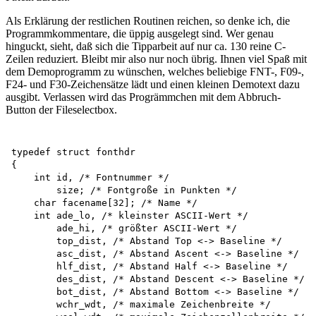
Als Erklärung der restlichen Routinen reichen, so denke ich, die
Programmkommentare, die üppig ausgelegt sind. Wer genau
hinguckt, sieht, daß sich die Tipparbeit auf nur ca. 130 reine C-
Zeilen reduziert. Bleibt mir also nur noch übrig. Ihnen viel Spaß mit
dem Demoprogramm zu wünschen, welches beliebige FNT-, F09-,
F24- und F30-Zeichensätze lädt und einen kleinen Demotext dazu
ausgibt. Verlassen wird das Progrämmchen mit dem Abbruch-
Button der Fileselectbox.
typedef struct fonthdr

{

    int id, /* Fontnummer */

        size; /* Fontgroße in Punkten */

    char facename[32]; /* Name */

    int ade_lo, /* kleinster ASCII-Wert */

        ade_hi, /* größter ASCII-Wert */

        top_dist, /* Abstand Top <-> Baseline */ 

        asc_dist, /* Abstand Ascent <-> Baseline */ 

        hlf_dist, /* Abstand Half <-> Baseline */ 

        des_dist, /* Abstand Descent <-> Baseline */ 

        bot_dist, /* Abstand Bottom <-> Baseline */ 

        wchr_wdt, /* maximale Zeichenbreite */ 
