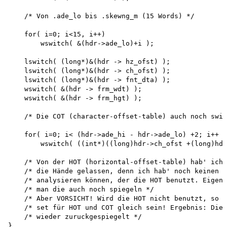
    /* Von .ade_lo bis .skewng_m (15 Words) */

    for( i=0; i<15, i++)

        wswitch( &(hdr->ade_lo)+i );

    lswitch( (long*)&(hdr -> hz_ofst) ); 

    lswitch( (long*)&(hdr -> ch_ofst) ); 

    lswitch( (long*)&(hdr -> fnt_dta) ); 

    wswitch( &(hdr -> frm_wdt) ); 

    wswitch( &(hdr -> frm_hgt) );

    /* Die COT (character-offset-table) auch noch swit
    for( i=0; i< (hdr->ade_hi - hdr->ade_lo) +2; i++ )

        wswitch( ((int*)((long)hdr->ch_ofst +(long)hdr
    /* Von der HOT (horizontal-offset-table) hab' ich 
    /* die Hände gelassen, denn ich hab' noch keinen F
    /* analysieren können, der die HOT benutzt. Eigent
    /* man die auch noch spiegeln */

    /* Aber VORSICHT! Wird die HOT nicht benutzt, so k
    /* set für HOT und COT gleich sein! Ergebnis: Die 
    /* wieder zuruckgespiegelt */

}
