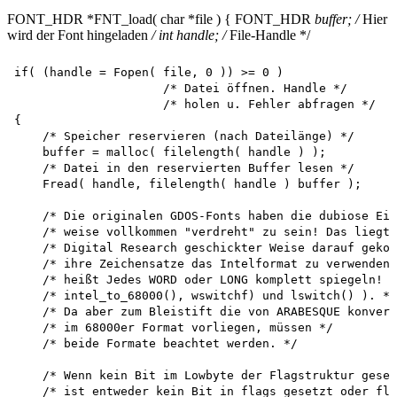
FONT_HDR *FNT_load( char *file ) { FONT_HDR
buffer; /
Hier
wird der Font hingeladen
/ int handle; /
File-Handle */
if( (handle = Fopen( file, 0 )) >= 0 )

                     /* Datei öffnen. Handle */

                     /* holen u. Fehler abfragen */

{

    /* Speicher reservieren (nach Dateilänge) */

    buffer = malloc( filelength( handle ) ); 

    /* Datei in den reservierten Buffer lesen */

    Fread( handle, filelength( handle ) buffer );

    /* Die originalen GDOS-Fonts haben die dubiose Eig
    /* weise vollkommen "verdreht" zu sein! Das liegt 
    /* Digital Research geschickter Weise darauf gekom
    /* ihre Zeichensatze das Intelformat zu verwenden 
    /* heißt Jedes WORD oder LONG komplett spiegeln! (
    /* intel_to_68000(), wswitchf) und lswitch() ). */

    /* Da aber zum Bleistift die von ARABESQUE konvert
    /* im 68000er Format vorliegen, müssen */ 

    /* beide Formate beachtet werden. */

    /* Wenn kein Bit im Lowbyte der Flagstruktur geset
    /* ist entweder kein Bit in flags gesetzt oder fla