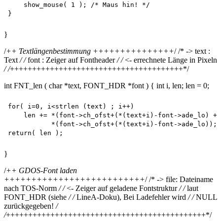
    show_mouse( 1 ); /* Maus hin! */

}
/
++ Textlängenbestimmung +++++++++++++++
/ /* -> text :
Text
/ /
font : Zeiger auf Fontheader
/ /
<- errechnete Länge in Pixeln
/ /
+++++++++++++++++++++++++++++++++++++++*/
int FNT_len ( char *text, FONT_HDR *font ) { int i, len; len = 0;
for( i=0, i<strlen (text) ; i++)

    len += *(font->ch_ofst+(*(text+i)-font->ade_lo) +1
           *(font->ch_ofst+(*(text+i)-font->ade_lo)); 

}
/
++ GDOS-Font laden
++++++++++++++++++++++++++
/ /* -> file: Dateiname
nach TOS-Norm
/ /
<- Zeiger auf geladene Fontstruktur
/ /
laut
FONT_HDR (siehe
/ /
LineA-Doku), Bei Ladefehler wird
/ /
NULL
zurückgegeben!
/
/
+++++++++++++++++++++++++++++++++++++++++++++*/