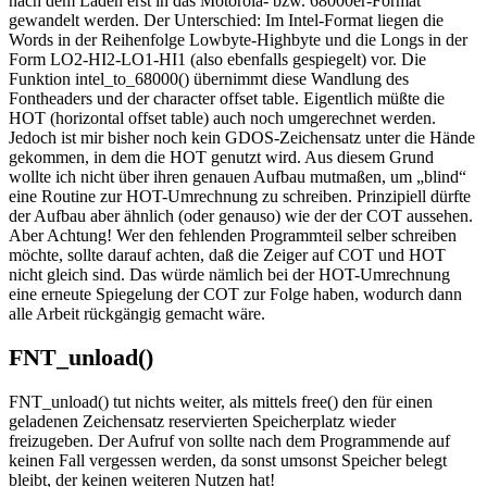
nach dem Laden erst in das Motorola- bzw. 68000er-Format
gewandelt werden. Der Unterschied: Im Intel-Format liegen die
Words in der Reihenfolge Lowbyte-Highbyte und die Longs in der
Form LO2-HI2-LO1-HI1 (also ebenfalls gespiegelt) vor. Die
Funktion intel_to_68000() übernimmt diese Wandlung des
Fontheaders und der character offset table. Eigentlich müßte die
HOT (horizontal offset table) auch noch umgerechnet werden.
Jedoch ist mir bisher noch kein GDOS-Zeichensatz unter die Hände
gekommen, in dem die HOT genutzt wird. Aus diesem Grund
wollte ich nicht über ihren genauen Aufbau mutmaßen, um „blind“
eine Routine zur HOT-Umrechnung zu schreiben. Prinzipiell dürfte
der Aufbau aber ähnlich (oder genauso) wie der der COT aussehen.
Aber Achtung! Wer den fehlenden Programmteil selber schreiben
möchte, sollte darauf achten, daß die Zeiger auf COT und HOT
nicht gleich sind. Das würde nämlich bei der HOT-Umrechnung
eine erneute Spiegelung der COT zur Folge haben, wodurch dann
alle Arbeit rückgängig gemacht wäre.
FNT_unload()
FNT_unload() tut nichts weiter, als mittels free() den für einen
geladenen Zeichensatz reservierten Speicherplatz wieder
freizugeben. Der Aufruf von sollte nach dem Programmende auf
keinen Fall vergessen werden, da sonst umsonst Speicher belegt
bleibt, der keinen weiteren Nutzen hat!