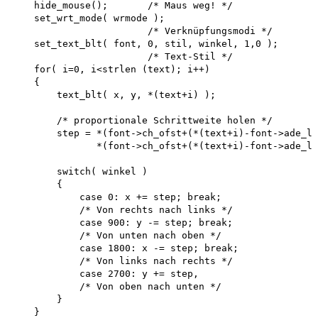
    hide_mouse();       /* Maus weg! */

    set_wrt_mode( wrmode );

                        /* Verknüpfungsmodi */ 

    set_text_blt( font, 0, stil, winkel, 1,0 ); 

                        /* Text-Stil */ 

    for( i=0, i<strlen (text); i++)

    {

        text_blt( x, y, *(text+i) );

        /* proportionale Schrittweite holen */ 

        step = *(font->ch_ofst+(*(text+i)-font->ade_lo
               *(font->ch_ofst+(*(text+i)-font->ade_lo
        switch( winkel )

        {

            case 0: x += step; break;

            /* Von rechts nach links */ 

            case 900: y -= step; break;

            /* Von unten nach oben */ 

            case 1800: x -= step; break;

            /* Von links nach rechts */ 

            case 2700: y += step,

            /* Von oben nach unten */

        }

    }
