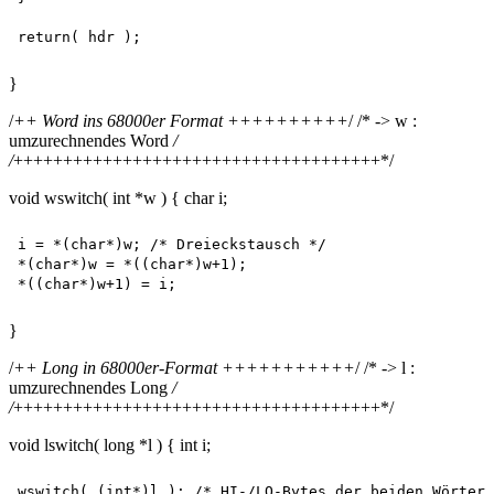
}
/
++ Word ins 68000er Format ++++++++++
/ /* -> w :
umzurechnendes Word
/
/
+++++++++++++++++++++++++++++++++++++*/
void wswitch( int *w ) { char i;
i = *(char*)w; /* Dreieckstausch */

*(char*)w = *((char*)w+1);

}
/
++ Long in 68000er-Format +++++++++++
/ /* -> l :
umzurechnendes Long
/
/
+++++++++++++++++++++++++++++++++++++*/
void lswitch( long *l ) { int i;
wswitch( (int*)l ); /* HI-/LO-Bytes der beiden Wörter 