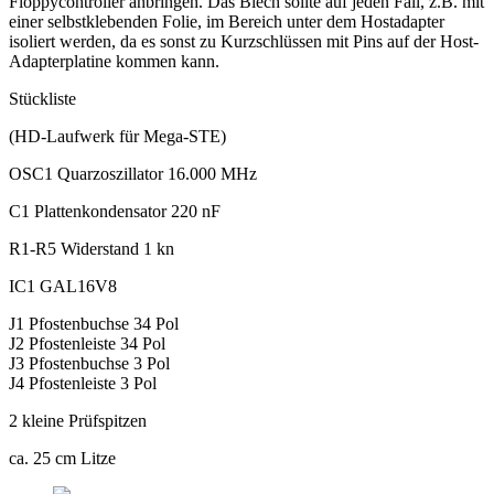
Floppycontroller anbringen. Das Blech sollte auf jeden Fall, z.B. mit
einer selbstklebenden Folie, im Bereich unter dem Hostadapter
isoliert werden, da es sonst zu Kurzschlüssen mit Pins auf der Host-
Adapterplatine kommen kann.
Stückliste
(HD-Laufwerk für Mega-STE)
OSC1 Quarzoszillator 16.000 MHz
C1 Plattenkondensator 220 nF
R1-R5 Widerstand 1 kn
IC1 GAL16V8
J1 Pfostenbuchse 34 Pol
J2 Pfostenleiste 34 Pol
J3 Pfostenbuchse 3 Pol
J4 Pfostenleiste 3 Pol
2 kleine Prüfspitzen
ca. 25 cm Litze