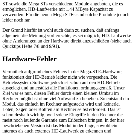
ST sowie die Mega STs verschiedene Module angeboten, die es
ermöglichen, HD-Laufwerke mit 1,44 MByte Kapazität zu
verwenden. Für die neuen Mega STEs sind solche Produkte jedoch
leider noch rar.
Der Grund hierfür ist wohl auch darin zu suchen, daß anfangs
allgemein die Meinung vorherrschte, es sei möglich, HD-Laufwerke
ohne Änderungen an der Hardware direkt anzuschließen (siehe auch
Quicktips Hefte 7/8 und 9/91).
Hardware-Fehler
Vermutlich aufgrund eines Fehlers in der Mega-STE-Hardware,
funktioniert der HD-Betrieb leider nicht wie vorgesehen. Die
Betriebssystem-Software jedoch ist schon auf den HD-Betrieb
ausgelegt und unterstützt alle Funktionen ordnungsgemäß. Unser
Ziel war es nun, diesen Fehler durch einen kleinen Umbau im
Rechner möglichst ohne viel Aufwand zu beheben. So entstand ein
Modul, das einfach im Rechner aufgesteckt wird und keinerlei
Löten, Sägen oder Bohren am Rechner selbst erfordert. Das ist
schon deshalb wichtig, weil solche Eingriffe in den Rechner die
meist noch laufende Garantie zum Erlöschen bringen. In der hier
beschriebenen Version ist das Modul in der Lage, sowohl ein
internes als auch externes HD-Laufwerk zu erkennen und