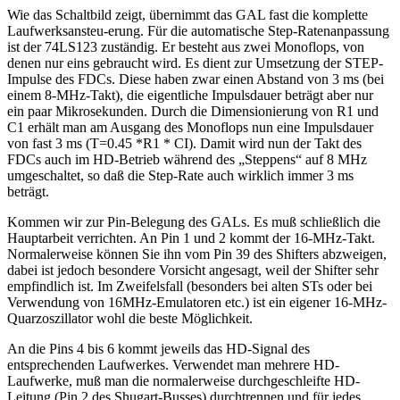
Wie das Schaltbild zeigt, übernimmt das GAL fast die komplette
Laufwerksansteu-erung. Für die automatische Step-Ratenanpassung
ist der 74LS123 zuständig. Er besteht aus zwei Monoflops, von
denen nur eins gebraucht wird. Es dient zur Umsetzung der STEP-
Impulse des FDCs. Diese haben zwar einen Abstand von 3 ms (bei
einem 8-MHz-Takt), die eigentliche Impulsdauer beträgt aber nur
ein paar Mikrosekunden. Durch die Dimensionierung von R1 und
C1 erhält man am Ausgang des Monoflops nun eine Impulsdauer
von fast 3 ms (T=0.45 *R1 * CI). Damit wird nun der Takt des
FDCs auch im HD-Betrieb während des „Steppens“ auf 8 MHz
umgeschaltet, so daß die Step-Rate auch wirklich immer 3 ms
beträgt.
Kommen wir zur Pin-Belegung des GALs. Es muß schließlich die
Hauptarbeit verrichten. An Pin 1 und 2 kommt der 16-MHz-Takt.
Normalerweise können Sie ihn vom Pin 39 des Shifters abzweigen,
dabei ist jedoch besondere Vorsicht angesagt, weil der Shifter sehr
empfindlich ist. Im Zweifelsfall (besonders bei alten STs oder bei
Verwendung von 16MHz-Emulatoren etc.) ist ein eigener 16-MHz-
Quarzoszillator wohl die beste Möglichkeit.
An die Pins 4 bis 6 kommt jeweils das HD-Signal des
entsprechenden Laufwerkes. Verwendet man mehrere HD-
Laufwerke, muß man die normalerweise durchgeschleifte HD-
Leitung (Pin 2 des Shugart-Busses) durchtrennen und für jedes