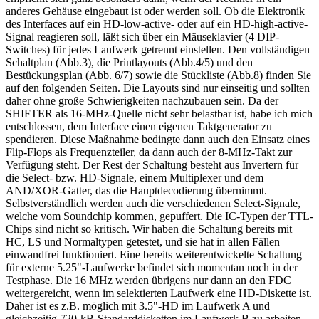
anderes Gehäuse eingebaut ist oder werden soll. Ob die Elektronik
des Interfaces auf ein HD-low-active- oder auf ein HD-high-active-
Signal reagieren soll, läßt sich über ein Mäuseklavier (4 DIP-
Switches) für jedes Laufwerk getrennt einstellen. Den vollständigen
Schaltplan (Abb.3), die Printlayouts (Abb.4/5) und den
Bestückungsplan (Abb. 6/7) sowie die Stückliste (Abb.8) finden Sie
auf den folgenden Seiten. Die Layouts sind nur einseitig und sollten
daher ohne große Schwierigkeiten nachzubauen sein. Da der
SHIFTER als 16-MHz-Quelle nicht sehr belastbar ist, habe ich mich
entschlossen, dem Interface einen eigenen Taktgenerator zu
spendieren. Diese Maßnahme bedingte dann auch den Einsatz eines
Flip-Flops als Frequenzteiler, da dann auch der 8-MHz-Takt zur
Verfügung steht. Der Rest der Schaltung besteht aus Invertern für
die Select- bzw. HD-Signale, einem Multiplexer und dem
AND/XOR-Gatter, das die Hauptdecodierung übernimmt.
Selbstverständlich werden auch die verschiedenen Select-Signale,
welche vom Soundchip kommen, gepuffert. Die IC-Typen der TTL-
Chips sind nicht so kritisch. Wir haben die Schaltung bereits mit
HC, LS und Normaltypen getestet, und sie hat in allen Fällen
einwandfrei funktioniert. Eine bereits weiterentwickelte Schaltung
für externe 5.25"-Laufwerke befindet sich momentan noch in der
Testphase. Die 16 MHz werden übrigens nur dann an den FDC
weitergereicht, wenn im selektierten Laufwerk eine HD-Diskette ist.
Daher ist es z.B. möglich mit 3.5"-HD im Laufwerk A und
gleichzeitig 720-kB-Standarddisketten im Laufwerk B zu arbeiten.