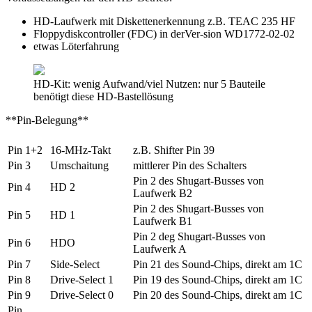
HD-Laufwerk mit Diskettenerkennung z.B. TEAC 235 HF
Floppydiskcontroller (FDC) in derVer-sion WD1772-02-02
etwas Löterfahrung
HD-Kit: wenig Aufwand/viel Nutzen: nur 5 Bauteile
benötigt diese HD-Bastellösung
**Pin-Belegung**
Pin 1+2
16-MHz-Takt
z.B. Shifter Pin 39
Pin 3
Umschaitung
mittlerer Pin des Schalters
Pin 2 des Shugart-Busses von
Pin 4
HD 2
Laufwerk B2
Pin 2 des Shugart-Busses von
Pin 5
HD 1
Laufwerk B1
Pin 2 deg Shugart-Busses von
Pin 6
HDO
Laufwerk A
Pin 7
Side-Select
Pin 21 des Sound-Chips, direkt am 1C
Pin 8
Drive-Select 1
Pin 19 des Sound-Chips, direkt am 1C
Pin 9
Drive-Select 0
Pin 20 des Sound-Chips, direkt am 1C
Pin