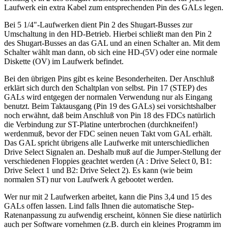
Laufwerk ein extra Kabel zum entsprechenden Pin des GALs legen.
Bei 5 1/4"-Laufwerken dient Pin 2 des Shugart-Busses zur
Umschaltung in den HD-Betrieb. Hierbei schließt man den Pin 2
des Shugart-Busses an das GAL und an einen Schalter an. Mit dem
Schalter wählt man dann, ob sich eine HD-(5V) oder eine normale
Diskette (OV) im Laufwerk befindet.
Bei den übrigen Pins gibt es keine Besonderheiten. Der Anschluß
erklärt sich durch den Schaltplan von selbst. Pin 17 (STEP) des
GALs wird entgegen der normalen Verwendung nur als Eingang
benutzt. Beim Taktausgang (Pin 19 des GALs) sei vorsichtshalber
noch erwähnt, daß beim Anschluß von Pin 18 des FDCs natürlich
die Verbindung zur ST-Platine unterbrochen (durchkneifen!)
werdenmuß, bevor der FDC seinen neuen Takt vom GAL erhält.
Das GAL spricht übrigens alle Laufwerke mit unterschiedlichen
Drive Select Signalen an. Deshalb muß auf die Jumper-Stellung der
verschiedenen Floppies geachtet werden (A : Drive Select 0, B1:
Drive Select 1 und B2: Drive Select 2). Es kann (wie beim
normalen ST) nur von Laufwerk A gebootet werden.
Wer nur mit 2 Laufwerken arbeitet, kann die Pins 3,4 und 15 des
GALs offen lassen. Lind falls Ihnen die automatische Step-
Ratenanpassung zu aufwendig erscheint, können Sie diese natürlich
auch per Software vornehmen (z.B. durch ein kleines Programm im