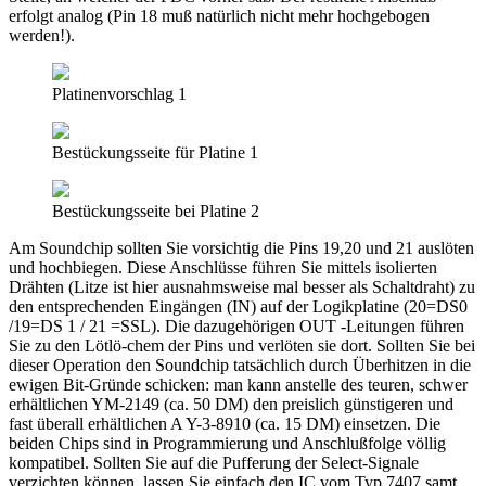
erfolgt analog (Pin 18 muß natürlich nicht mehr hochgebogen
werden!).
Platinenvorschlag 1
Bestückungsseite für Platine 1
Bestückungsseite bei Platine 2
Am Soundchip sollten Sie vorsichtig die Pins 19,20 und 21 auslöten
und hochbiegen. Diese Anschlüsse führen Sie mittels isolierten
Drähten (Litze ist hier ausnahmsweise mal besser als Schaltdraht) zu
den entsprechenden Eingängen (IN) auf der Logikplatine (20=DS0
/19=DS 1 / 21 =SSL). Die dazugehörigen OUT -Leitungen führen
Sie zu den Lötlö-chem der Pins und verlöten sie dort. Sollten Sie bei
dieser Operation den Soundchip tatsächlich durch Überhitzen in die
ewigen Bit-Gründe schicken: man kann anstelle des teuren, schwer
erhältlichen YM-2149 (ca. 50 DM) den preislich günstigeren und
fast überall erhältlichen A Y-3-8910 (ca. 15 DM) einsetzen. Die
beiden Chips sind in Programmierung und Anschlußfolge völlig
kompatibel. Sollten Sie auf die Pufferung der Select-Signale
verzichten können, lassen Sie einfach den IC vom Typ 7407 samt