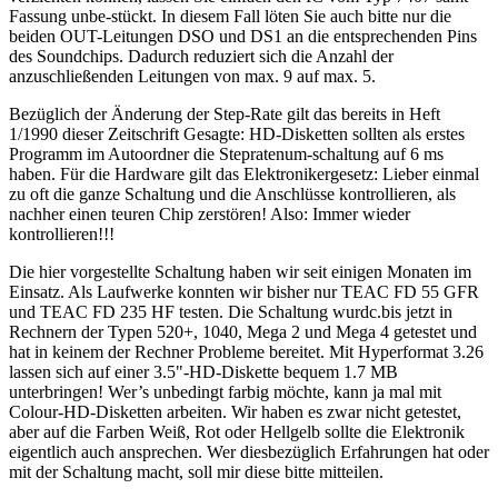
Fassung unbe-stückt. In diesem Fall löten Sie auch bitte nur die
beiden OUT-Leitungen DSO und DS1 an die entsprechenden Pins
des Soundchips. Dadurch reduziert sich die Anzahl der
anzuschließenden Leitungen von max. 9 auf max. 5.
Bezüglich der Änderung der Step-Rate gilt das bereits in Heft
1/1990 dieser Zeitschrift Gesagte: HD-Disketten sollten als erstes
Programm im Autoordner die Stepratenum-schaltung auf 6 ms
haben. Für die Hardware gilt das Elektronikergesetz: Lieber einmal
zu oft die ganze Schaltung und die Anschlüsse kontrollieren, als
nachher einen teuren Chip zerstören! Also: Immer wieder
kontrollieren!!!
Die hier vorgestellte Schaltung haben wir seit einigen Monaten im
Einsatz. Als Laufwerke konnten wir bisher nur TEAC FD 55 GFR
und TEAC FD 235 HF testen. Die Schaltung wurdc.bis jetzt in
Rechnern der Typen 520+, 1040, Mega 2 und Mega 4 getestet und
hat in keinem der Rechner Probleme bereitet. Mit Hyperformat 3.26
lassen sich auf einer 3.5"-HD-Diskette bequem 1.7 MB
unterbringen! Wer’s unbedingt farbig möchte, kann ja mal mit
Colour-HD-Disketten arbeiten. Wir haben es zwar nicht getestet,
aber auf die Farben Weiß, Rot oder Hellgelb sollte die Elektronik
eigentlich auch ansprechen. Wer diesbezüglich Erfahrungen hat oder
mit der Schaltung macht, soll mir diese bitte mitteilen.