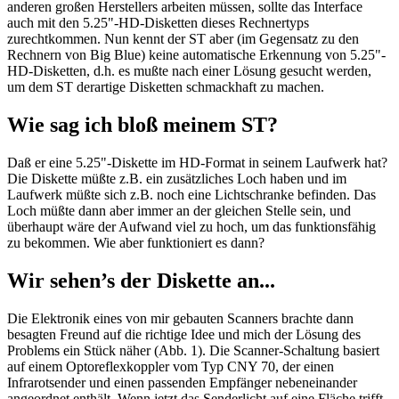
anderen großen Herstellers arbeiten müssen, sollte das Interface
auch mit den 5.25"-HD-Disketten dieses Rechnertyps
zurechtkommen. Nun kennt der ST aber (im Gegensatz zu den
Rechnern von Big Blue) keine automatische Erkennung von 5.25"-
HD-Disketten, d.h. es mußte nach einer Lösung gesucht werden,
um dem ST derartige Disketten schmackhaft zu machen.
Wie sag ich bloß meinem ST?
Daß er eine 5.25"-Diskette im HD-Format in seinem Laufwerk hat?
Die Diskette müßte z.B. ein zusätzliches Loch haben und im
Laufwerk müßte sich z.B. noch eine Lichtschranke befinden. Das
Loch müßte dann aber immer an der gleichen Stelle sein, und
überhaupt wäre der Aufwand viel zu hoch, um das funktionsfähig
zu bekommen. Wie aber funktioniert es dann?
Wir sehen’s der Diskette an...
Die Elektronik eines von mir gebauten Scanners brachte dann
besagten Freund auf die richtige Idee und mich der Lösung des
Problems ein Stück näher (Abb. 1). Die Scanner-Schaltung basiert
auf einem Optoreflexkoppler vom Typ CNY 70, der einen
Infrarotsender und einen passenden Empfänger nebeneinander
angeordnet enthält. Wenn jetzt das Senderlicht auf eine Fläche trifft,