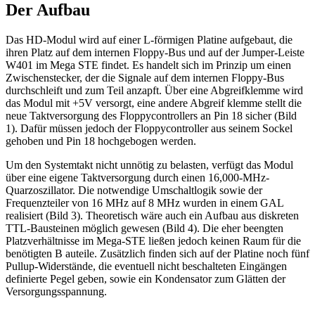
Der Aufbau
Das HD-Modul wird auf einer L-förmigen Platine aufgebaut, die
ihren Platz auf dem internen Floppy-Bus und auf der Jumper-Leiste
W401 im Mega STE findet. Es handelt sich im Prinzip um einen
Zwischenstecker, der die Signale auf dem internen Floppy-Bus
durchschleift und zum Teil anzapft. Über eine Abgreifklemme wird
das Modul mit +5V versorgt, eine andere Abgreif klemme stellt die
neue Taktversorgung des Floppycontrollers an Pin 18 sicher (Bild
1). Dafür müssen jedoch der Floppycontroller aus seinem Sockel
gehoben und Pin 18 hochgebogen werden.
Um den Systemtakt nicht unnötig zu belasten, verfügt das Modul
über eine eigene Taktversorgung durch einen 16,000-MHz-
Quarzoszillator. Die notwendige Umschaltlogik sowie der
Frequenzteiler von 16 MHz auf 8 MHz wurden in einem GAL
realisiert (Bild 3). Theoretisch wäre auch ein Aufbau aus diskreten
TTL-Bausteinen möglich gewesen (Bild 4). Die eher beengten
Platzverhältnisse im Mega-STE ließen jedoch keinen Raum für die
benötigten B auteile. Zusätzlich finden sich auf der Platine noch fünf
Pullup-Widerstände, die eventuell nicht beschalteten Eingängen
definierte Pegel geben, sowie ein Kondensator zum Glätten der
Versorgungsspannung.