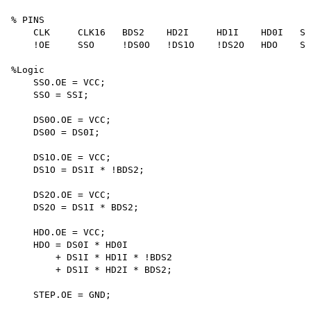
% PINS

    CLK	    CLK16   BDS2    HD2I     HD1I    HD0I   SSI    IDS1I    !DS0I

    !OE	    SSO	    !DS0O   !DS1O    !DS2O   HDO    STEP   CLK8    CLKOUT

%Logic

    SSO.OE = VCC;

    SSO = SSI;

    DS0O.OE = VCC;

    DS0O = DS0I;

    DS1O.OE = VCC;

    DS1O = DS1I * !BDS2;

    DS2O.OE = VCC;

    DS2O = DS1I * BDS2;

    HDO.OE = VCC;

    HDO = DS0I * HD0I

        + DS1I * HD1I * !BDS2 

        + DS1I * HD2I * BDS2;

    STEP.OE = GND;
