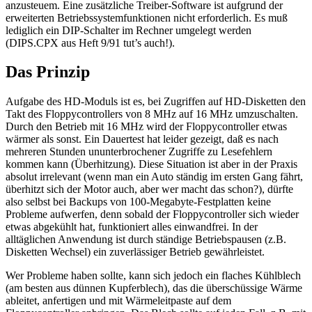
anzusteuem. Eine zusätzliche Treiber-Software ist aufgrund der
erweiterten Betriebssystemfunktionen nicht erforderlich. Es muß
lediglich ein DIP-Schalter im Rechner umgelegt werden
(DIPS.CPX aus Heft 9/91 tut’s auch!).
Das Prinzip
Aufgabe des HD-Moduls ist es, bei Zugriffen auf HD-Disketten den
Takt des Floppycontrollers von 8 MHz auf 16 MHz umzuschalten.
Durch den Betrieb mit 16 MHz wird der Floppycontroller etwas
wärmer als sonst. Ein Dauertest hat leider gezeigt, daß es nach
mehreren Stunden ununterbrochener Zugriffe zu Lesefehlern
kommen kann (Überhitzung). Diese Situation ist aber in der Praxis
absolut irrelevant (wenn man ein Auto ständig im ersten Gang fährt,
überhitzt sich der Motor auch, aber wer macht das schon?), dürfte
also selbst bei Backups von 100-Megabyte-Festplatten keine
Probleme aufwerfen, denn sobald der Floppycontroller sich wieder
etwas abgekühlt hat, funktioniert alles einwandfrei. In der
alltäglichen Anwendung ist durch ständige Betriebspausen (z.B.
Disketten Wechsel) ein zuverlässiger Betrieb gewährleistet.
Wer Probleme haben sollte, kann sich jedoch ein flaches Kühlblech
(am besten aus dünnen Kupferblech), das die überschüssige Wärme
ableitet, anfertigen und mit Wärmeleitpaste auf dem