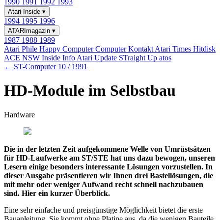
1990
1991
1992
1993
Atari Inside
▾
1994
1995
1996
ATARImagazin
▾
1987
1988
1989
Atari Phile
Happy Computer
Computer Kontakt
Atari Times
Hitdisk
ACE NSW Inside Info
Atari Update
STraight Up
atos
← ST-Computer 10 / 1991
HD-Module im Selbstbau
Hardware
Die in der letzten Zeit aufgekommene Welle von Umrüstsätzen
für HD-Laufwerke am ST/STE hat uns dazu bewogen, unseren
Lesern einige besonders interessante Lösungen vorzustellen. In
dieser Ausgabe präsentieren wir Ihnen drei Bastellösungen, die
mit mehr oder weniger Aufwand recht schnell nachzubauen
sind. Hier ein kurzer Überblick.
Eine sehr einfache und preisgünstige Möglichkeit bietet die erste
Bauanleitung. Sie kommt ohne Platine aus, da die wenigen Bauteile