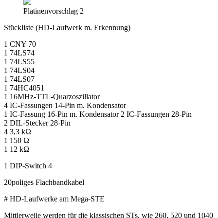
Platinenvorschlag 2
Stückliste (HD-Laufwerk m. Erkennung)
1 CNY 70
1 74LS74
1 74LS55
1 74LS04
1 74LS07
1 74HC4051
1 16MHz-TTL-Quarzoszillator
4 IC-Fassungen 14-Pin m. Kondensator
1 IC-Fassung 16-Pin m. Kondensator 2 IC-Fassungen 28-Pin
2 DIL-Stecker 28-Pin
4 3,3 kΩ
1 150 Ω
1 12 kΩ
1 DIP-Switch 4
20poliges Flachbandkabel
# HD-Laufwerke am Mega-STE
Mittlerweile werden für die klassischen STs, wie 260, 520 und 1040