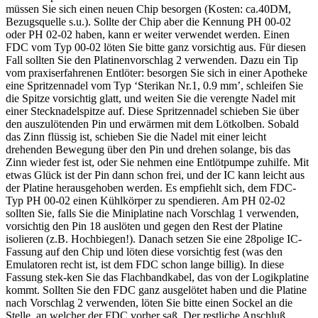
müssen Sie sich einen neuen Chip besorgen (Kosten: ca.40DM,
Bezugsquelle s.u.). Sollte der Chip aber die Kennung PH 00-02
oder PH 02-02 haben, kann er weiter verwendet werden. Einen
FDC vom Typ 00-02 löten Sie bitte ganz vorsichtig aus. Für diesen
Fall sollten Sie den Platinenvorschlag 2 verwenden. Dazu ein Tip
vom praxiserfahrenen Entlöter: besorgen Sie sich in einer Apotheke
eine Spritzennadel vom Typ ‘Sterikan Nr.1, 0.9 mm’, schleifen Sie
die Spitze vorsichtig glatt, und weiten Sie die verengte Nadel mit
einer Stecknadelspitze auf. Diese Spritzennadel schieben Sie über
den auszulötenden Pin und erwärmen mit dem Lötkolben. Sobald
das Zinn flüssig ist, schieben Sie die Nadel mit einer leicht
drehenden Bewegung über den Pin und drehen solange, bis das
Zinn wieder fest ist, oder Sie nehmen eine Entlötpumpe zuhilfe. Mit
etwas Glück ist der Pin dann schon frei, und der IC kann leicht aus
der Platine herausgehoben werden. Es empfiehlt sich, dem FDC-
Typ PH 00-02 einen Kühlkörper zu spendieren. Am PH 02-02
sollten Sie, falls Sie die Miniplatine nach Vorschlag 1 verwenden,
vorsichtig den Pin 18 auslöten und gegen den Rest der Platine
isolieren (z.B. Hochbiegen!). Danach setzen Sie eine 28polige IC-
Fassung auf den Chip und löten diese vorsichtig fest (was den
Emulatoren recht ist, ist dem FDC schon lange billig). In diese
Fassung stek-ken Sie das Flachbandkabel, das von der Logikplatine
kommt. Sollten Sie den FDC ganz ausgelötet haben und die Platine
nach Vorschlag 2 verwenden, löten Sie bitte einen Sockel an die
Stelle, an welcher der FDC vorher saß. Der restliche Anschluß