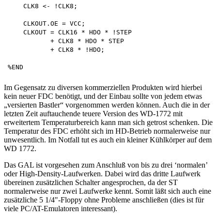
    CLK8 <- !CLK8;

    CLKOUT.OE = VCC;

    CLKOUT = CLK16 * HDO * !STEP 

           + CLK8 * HDO * STEP 

           + CLK8 * !HDO;

Im Gegensatz zu diversen kommerziellen Produkten wird hierbei
kein neuer FDC benötigt, und der Einbau sollte von jedem etwas
„versierten Bastler“ vorgenommen werden können. Auch die in der
letzten Zeit auftauchende teuere Version des WD-1772 mit
erweitertem Temperaturbereich kann man sich getrost schenken. Die
Temperatur des FDC erhöht sich im HD-Betrieb normalerweise nur
unwesentlich. Im Notfall tut es auch ein kleiner Kühlkörper auf dem
WD 1772.
Das GAL ist vorgesehen zum Anschluß von bis zu drei ‘normalen’
oder High-Density-Laufwerken. Dabei wird das dritte Laufwerk
übereinen zusätzlichen Schalter angesprochen, da der ST
normalerweise nur zwei Laufwerke kennt. Somit läßt sich auch eine
zusätzliche 5 1/4"-Floppy ohne Probleme anschließen (dies ist für
viele PC/AT-Emulatoren interessant).