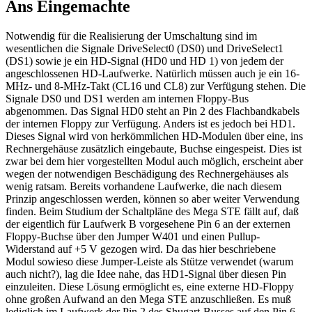
Ans Eingemachte
Notwendig für die Realisierung der Umschaltung sind im
wesentlichen die Signale DriveSelect0 (DS0) und DriveSelect1
(DS1) sowie je ein HD-Signal (HD0 und HD 1) von jedem der
angeschlossenen HD-Laufwerke. Natürlich müssen auch je ein 16-
MHz- und 8-MHz-Takt (CL16 und CL8) zur Verfügung stehen. Die
Signale DS0 und DS1 werden am internen Floppy-Bus
abgenommen. Das Signal HD0 steht an Pin 2 des Flachbandkabels
der internen Floppy zur Verfügung. Anders ist es jedoch bei HD1.
Dieses Signal wird von herkömmlichen HD-Modulen über eine, ins
Rechnergehäuse zusätzlich eingebaute, Buchse eingespeist. Dies ist
zwar bei dem hier vorgestellten Modul auch möglich, erscheint aber
wegen der notwendigen Beschädigung des Rechnergehäuses als
wenig ratsam. Bereits vorhandene Laufwerke, die nach diesem
Prinzip angeschlossen werden, können so aber weiter Verwendung
finden. Beim Studium der Schaltpläne des Mega STE fällt auf, daß
der eigentlich für Laufwerk B vorgesehene Pin 6 an der externen
Floppy-Buchse über den Jumper W401 und einen Pullup-
Widerstand auf +5 V gezogen wird. Da das hier beschriebene
Modul sowieso diese Jumper-Leiste als Stütze verwendet (warum
auch nicht?), lag die Idee nahe, das HD1-Signal über diesen Pin
einzuleiten. Diese Lösung ermöglicht es, eine externe HD-Floppy
ohne großen Aufwand an den Mega STE anzuschließen. Es muß
lediglich im Laufwerk der Pin 2 des Shugart-Busses auf den Pin 6