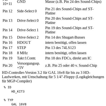
GND
Masse (z.B. Pin 24 des Sound-Chips)
10+11
Pin 21 des Sound-Chips auf ST-
Pin 12
Side-Select 0
Platine
Pin 20 des Sound-Chips auf ST-
Pin 13
Drive-Select 0
Platine
Pin 19 des Sound-Chips auf ST-
Pin 14
Drive-Select 1
Platine
Pin 15
Drive-Select 2
Pin 14 des Shugart-Busses
Pin 16
HDOUT
intern benötigt, offen lassen
Pin 17
STEP
Pin 13 des 74LS123
Pin 18
8 MHz
intern benötigt, offen lassen
Pin 19
Takt f.Contr.
Pin 18 des FDCs, direkt am IC
Versorgungssp.
Pin 20
z.B. Pin 25 oder 40 v. Sound-Chip
+5V
HD-Controller-Version 3.2 für GAL 16v8 für bis zu 3 HD-
Laufwerken, mit Umschaltung für 5 1/4"-Floppy (Logikgleichungen
für MGP-Compiler)
% ID

    HD_KIT3

% TYP

    GAL 16V8
