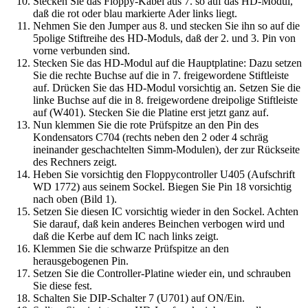
Stecken Sie das Floppy-Kabel aus 7. so auf das HD-Modul,
daß die rot oder blau markierte Ader links liegt.
Nehmen Sie den Jumper aus 8. und stecken Sie ihn so auf die
5polige Stiftreihe des HD-Moduls, daß der 2. und 3. Pin von
vorne verbunden sind.
Stecken Sie das HD-Modul auf die Hauptplatine: Dazu setzen
Sie die rechte Buchse auf die in 7. freigewordene Stiftleiste
auf. Drücken Sie das HD-Modul vorsichtig an. Setzen Sie die
linke Buchse auf die in 8. freigewordene dreipolige Stiftleiste
auf (W401). Stecken Sie die Platine erst jetzt ganz auf.
Nun klemmen Sie die rote Prüfspitze an den Pin des
Kondensators C704 (rechts neben den 2 oder 4 schräg
ineinander geschachtelten Simm-Modulen), der zur Rückseite
des Rechners zeigt.
Heben Sie vorsichtig den Floppycontroller U405 (Aufschrift
WD 1772) aus seinem Sockel. Biegen Sie Pin 18 vorsichtig
nach oben (Bild 1).
Setzen Sie diesen IC vorsichtig wieder in den Sockel. Achten
Sie darauf, daß kein anderes Beinchen verbogen wird und
daß die Kerbe auf dem IC nach links zeigt.
Klemmen Sie die schwarze Prüfspitze an den
herausgebogenen Pin.
Setzen Sie die Controller-Platine wieder ein, und schrauben
Sie diese fest.
Schalten Sie DIP-Schalter 7 (U701) auf ON/Ein.