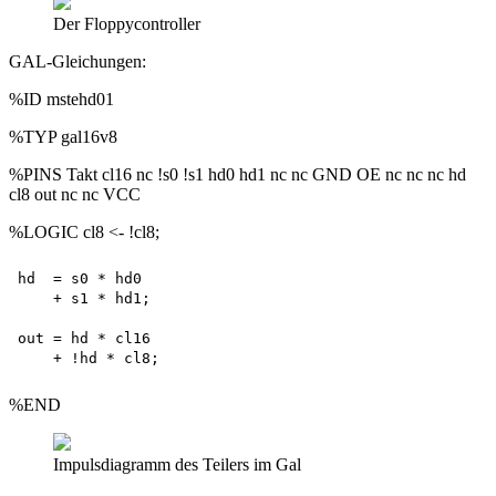
Der Floppycontroller
GAL-Gleichungen:
%ID mstehd01
%TYP gal16v8
%PINS Takt cl16 nc !s0 !s1 hd0 hd1 nc nc GND OE nc nc nc hd
cl8 out nc nc VCC
%LOGIC cl8 <- !cl8;
hd  = s0 * hd0 

    + s1 * hd1;

out = hd * cl16 

%END
Impulsdiagramm des Teilers im Gal