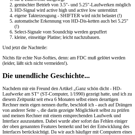
gemischter Betrieb von 3.5"- und 5.25"-Laufwerken möglich
HD-Signal wird active high und active low unterstützt
eigene Takterzeugung - SHIFTER wird nicht belastet (!)
automatische Erkennung von HD-Dis-ketten auch bei 5.25"
(!)
Select-Signale vom Soundchip werden gepuffert
kleine, einseitige Platine; leicht nachzubauen.
Und jetzt die Nachteile:
Nichts für echte Nur-Softies, denn: am FDC muß gelötet werden
(leider, läßt sich nicht vermeiden!).
Die unendliche Geschichte...
Nachdem mir ein Freund den Artikel „Ganz schön dicht - HD-
Laufwerke am ST“ (ST-Computer, 1/1990) gezeigt hatte, und ich zu
diesem Zeitpunkt seit etwa 6 Monaten selbst einen derartigen
Rechner mein eigen nennen durfte, beschloß ich - auch auf Drängen
von anderer Seite -, die darin gezeigte Möglichkeit selbst zu prüfen
und meinen Rechner mit einem entsprechenden Laufwerk und
Interface auszustatten. Dabei wurde aber sofort das Fehlen einiger
der oben genannten Features bemerkt und bei der Entwicklung des
Interfaces berücksichtigt. Da wir auch häufiger mit Computern eines