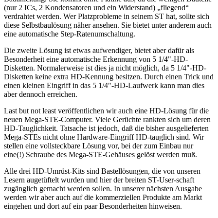
(nur 2 ICs, 2 Kondensatoren und ein Widerstand) „fliegend“
verdrahtet werden. Wer Platzprobleme in seinem ST hat, sollte sich
diese Selbstbaulösung näher ansehen. Sie bietet unter anderem auch
eine automatische Step-Ratenumschaltung.
Die zweite Lösung ist etwas aufwendiger, bietet aber dafür als
Besonderheit eine automatische Erkennung von 5 1/4"-HD-
Disketten. Normalerweise ist dies ja nicht möglich, da 5 1/4"-HD-
Disketten keine extra HD-Kennung besitzen. Durch einen Trick und
einen kleinen Eingriff in das 5 1/4"-HD-Laufwerk kann man dies
aber dennoch erreichen.
Last but not least veröffentlichen wir auch eine HD-Lösung für die
neuen Mega-STE-Computer. Viele Gerüchte rankten sich um deren
HD-Tauglichkeit. Tatsache ist jedoch, daß die bisher ausgelieferten
Mega-STEs nicht ohne Hardware-Eingriff HD-tauglich sind. Wir
stellen eine vollsteckbare Lösung vor, bei der zum Einbau nur
eine(!) Schraube des Mega-STE-Gehäuses gelöst werden muß.
Alle drei HD-Umrüst-Kits sind Bastellösungen, die von unseren
Lesern augetüftelt wurden und hier der breiten ST-User-schaft
zugänglich gemacht werden sollen. In unserer nächsten Ausgabe
werden wir aber auch auf die kommerziellen Produkte am Markt
eingehen und dort auf ein paar Besonderheiten hinweisen.