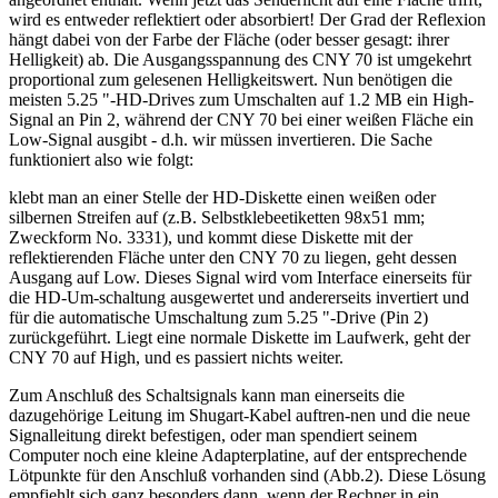
wird es entweder reflektiert oder absorbiert! Der Grad der Reflexion
hängt dabei von der Farbe der Fläche (oder besser gesagt: ihrer
Helligkeit) ab. Die Ausgangsspannung des CNY 70 ist umgekehrt
proportional zum gelesenen Helligkeitswert. Nun benötigen die
meisten 5.25 "-HD-Drives zum Umschalten auf 1.2 MB ein High-
Signal an Pin 2, während der CNY 70 bei einer weißen Fläche ein
Low-Signal ausgibt - d.h. wir müssen invertieren. Die Sache
funktioniert also wie folgt:
klebt man an einer Stelle der HD-Diskette einen weißen oder
silbernen Streifen auf (z.B. Selbstklebeetiketten 98x51 mm;
Zweckform No. 3331), und kommt diese Diskette mit der
reflektierenden Fläche unter den CNY 70 zu liegen, geht dessen
Ausgang auf Low. Dieses Signal wird vom Interface einerseits für
die HD-Um-schaltung ausgewertet und andererseits invertiert und
für die automatische Umschaltung zum 5.25 "-Drive (Pin 2)
zurückgeführt. Liegt eine normale Diskette im Laufwerk, geht der
CNY 70 auf High, und es passiert nichts weiter.
Zum Anschluß des Schaltsignals kann man einerseits die
dazugehörige Leitung im Shugart-Kabel auftren-nen und die neue
Signalleitung direkt befestigen, oder man spendiert seinem
Computer noch eine kleine Adapterplatine, auf der entsprechende
Lötpunkte für den Anschluß vorhanden sind (Abb.2). Diese Lösung
empfiehlt sich ganz besonders dann, wenn der Rechner in ein