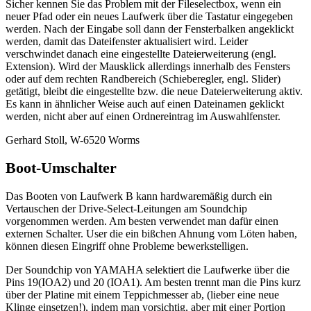
Sicher kennen Sie das Problem mit der Fileselectbox, wenn ein
neuer Pfad oder ein neues Laufwerk über die Tastatur eingegeben
werden. Nach der Eingabe soll dann der Fensterbalken angeklickt
werden, damit das Dateifenster aktualisiert wird. Leider
verschwindet danach eine eingestellte Dateierweiterung (engl.
Extension). Wird der Mausklick allerdings innerhalb des Fensters
oder auf dem rechten Randbereich (Schieberegler, engl. Slider)
getätigt, bleibt die eingestellte bzw. die neue Dateierweiterung aktiv.
Es kann in ähnlicher Weise auch auf einen Dateinamen geklickt
werden, nicht aber auf einen Ordnereintrag im Auswahlfenster.
Gerhard Stoll, W-6520 Worms
Boot-Umschalter
Das Booten von Laufwerk B kann hardwaremäßig durch ein
Vertauschen der Drive-Select-Leitungen am Soundchip
vorgenommen werden. Am besten verwendet man dafür einen
externen Schalter. User die ein bißchen Ahnung vom Löten haben,
können diesen Eingriff ohne Probleme bewerkstelligen.
Der Soundchip von YAMAHA selektiert die Laufwerke über die
Pins 19(IOA2) und 20 (IOA1). Am besten trennt man die Pins kurz
über der Platine mit einem Teppichmesser ab, (lieber eine neue
Klinge einsetzen!), indem man vorsichtig, aber mit einer Portion