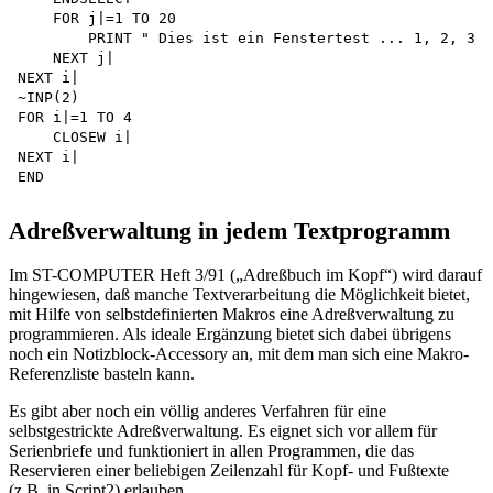
    FOR j|=1 TO 20

        PRINT " Dies ist ein Fenstertest ... 1, 2, 3 ,
    NEXT j|

NEXT i|

~INP(2)

FOR i|=1 TO 4 

    CLOSEW i|

NEXT i|

Adreßverwaltung in jedem Textprogramm
Im ST-COMPUTER Heft 3/91 („Adreßbuch im Kopf“) wird darauf
hingewiesen, daß manche Textverarbeitung die Möglichkeit bietet,
mit Hilfe von selbstdefinierten Makros eine Adreßverwaltung zu
programmieren. Als ideale Ergänzung bietet sich dabei übrigens
noch ein Notizblock-Accessory an, mit dem man sich eine Makro-
Referenzliste basteln kann.
Es gibt aber noch ein völlig anderes Verfahren für eine
selbstgestrickte Adreßverwaltung. Es eignet sich vor allem für
Serienbriefe und funktioniert in allen Programmen, die das
Reservieren einer beliebigen Zeilenzahl für Kopf- und Fußtexte
(z.B. in Script2) erlauben.