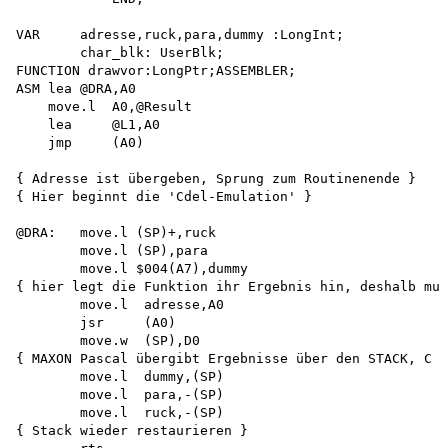
VAR     adresse,ruck,para,dummy :LongInt;

        char_blk: UserBlk;

FUNCTION drawvor:LongPtr;ASSEMBLER;

ASM lea @DRA,A0

    move.l  A0,@Result 

    lea     @L1,A0

    jmp     (A0)

{ Adresse ist übergeben, Sprung zum Routinenende }

{ Hier beginnt die 'Cdel-Emulation' }

@DRA:   move.l (SP)+,ruck

        move.l (SP),para 

        move.l $004(A7),dummy 

{ hier legt die Funktion ihr Ergebnis hin, deshalb muß
        move.l  adresse,A0 

        jsr     (A0)

        move.w  (SP),D0

{ MAXON Pascal übergibt Ergebnisse über den STACK, C ü
        move.l  dummy,(SP) 

        move.l  para,-(SP) 

        move.l  ruck,-(SP)

{ Stack wieder restaurieren } 
