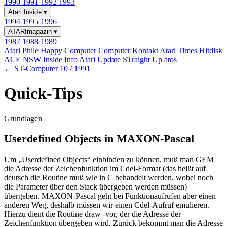
1990
1991
1992
1993
Atari Inside
▾
1994
1995
1996
ATARImagazin
▾
1987
1988
1989
Atari Phile
Happy Computer
Computer Kontakt
Atari Times
Hitdisk
ACE NSW Inside Info
Atari Update
STraight Up
atos
← ST-Computer 10 / 1991
Quick-Tips
Grundlagen
Userdefined Objects in MAXON-Pascal
Um „Userdefined Objects“ einbinden zu können, muß man GEM
die Adresse der Zeichenfunktion im Cdel-Format (das heißt auf
deutsch die Routine muß wie in C behandelt werden, wobei noch
die Parameter über den Stack übergeben werden müssen)
übergeben. MAXON-Pascal geht bei Funktionaufrufen aber einen
anderen Weg, deshalb müssen wir einen Cdel-Aufruf emulieren.
Hierzu dient die Routine draw -vor, der die Adresse der
Zeichenfunktion übergeben wird. Zurück bekommt man die Adresse