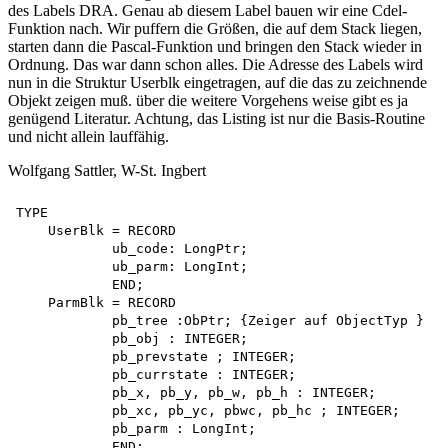
des Labels DRA. Genau ab diesem Label bauen wir eine Cdel-
Funktion nach. Wir puffern die Größen, die auf dem Stack liegen,
starten dann die Pascal-Funktion und bringen den Stack wieder in
Ordnung. Das war dann schon alles. Die Adresse des Labels wird
nun in die Struktur Userblk eingetragen, auf die das zu zeichnende
Objekt zeigen muß. über die weitere Vorgehens weise gibt es ja
genügend Literatur. Achtung, das Listing ist nur die Basis-Routine
und nicht allein lauffähig.
Wolfgang Sattler, W-St. Ingbert
TYPE

    UserBlk = RECORD

            ub_code: LongPtr; 

            ub_parm: LongInt;

            END;

    ParmBlk = RECORD

            pb_tree :ObPtr; {Zeiger auf ObjectTyp }

            pb_obj : INTEGER;

            pb_prevstate ; INTEGER;

            pb_currstate : INTEGER;

            pb_x, pb_y, pb_w, pb_h : INTEGER;

            pb_xc, pb_yc, pbwc, pb_hc ; INTEGER;

            pb_parm : LongInt;

            END;
