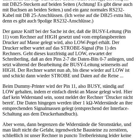
mit DB25-Steckem auf beiden Seiten (Achtung! Es gibt diese auch
mit Buchsen an beiden Seiten.) und ein ganz normales RS232-
Kabel mit DB 25-Anschlüssen. (Ich weise auf die DB25 extra hin,
denn es gibt auch 9polige RS232-Anschlüsse.)
Der ganze Kniff bei der Sache ist der, daß die BUSY-Leitung (Pin
11) vom Rechner auf HIGH gesetzt und vom empfangsbereiten
Drucker auf Masse gelegt wird, also LOW-Pegel erhält. Der
Drucker selber wartet auf das STROBE-Signal (Pin 1) des
Rechners. Geht dieses kurzfristig auf LOW, erwartet der
Schreiberling, daß an den Pins 2-7 die Daten-Bits 0-7 anliegen, und
setzt während der Bearbeitung die BUSY-Leitung seinerseits auf
HIGH. Der Rechner wartet nun ab, bis diese wieder auf LOW ist
und schickt dann wieder STROBE und Daten auf die Reise ...
Beim Dummy-Printer wird der Pin 11, also BUSY, ständig auf
LOW gehalten, indem er einfach direkt an Masse gelegt wird. Hier
darf kein Widerstand sein, sonst meldet der Rechner ‘Drucker nicht
bereit'. Die Daten hingegen werden über 1 kΩ-Widerstände an ihre
entsprechenden Signalmassen gelegt (entsprechend der Interface-
Schaltung aus dem Druckerhandbuch).
Aber wenn, dann begrenzen die Widerstände die Stromstärke, und
man läuft nicht die Gefahr, irgendwelche Bausteine zu zerstören,
schließlich ist unser Rechner in puncto Treiberleistung leider keine