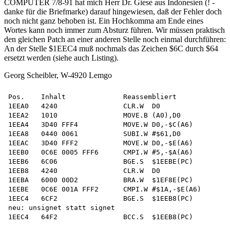
COMPUTER 7/8-91 hat mich Herr Dr. Giese aus Indonesien (! -
danke für die Briefmarke) darauf hingewiesen, daß der Fehler doch
noch nicht ganz behoben ist. Ein Hochkomma am Ende eines
Wortes kann noch immer zum Absturz führen. Wir müssen praktisch
den gleichen Patch an einer anderen Stelle noch einmal durchführen:
An der Stelle $1EEC4 muß nochmals das Zeichen $6C durch $64
ersetzt werden (siehe auch Listing).
Georg Scheibler, W-4920 Lemgo
Pos.    Inhalt              Reassembliert

1EEA0   4240                CLR.W  D0

1EEA2   1010                MOVE.B (A0),D0

1EEA4   3D40 FFF4           MOVE.W D0,-$C(A6)

1EEA8   0440 0061           SUBI.W #$61,D0

1EEAC   3D40 FFF2           MOVE.W D0,-$E(A6)

1EEB0   0C6E 0005 FFF6      CMPI.W #5,-$A(A6)

1EEB6   6C06                BGE.S  $1EEBE(PC)

1EEB8   4240                CLR.W  D0

1EEBA   6000 00D2           BRA.W  $1EF8E(PC)

1EEBE   0C6E 001A FFF2      CMPI.W #$1A,-$E(A6)

1EEC4   6CF2                BGE.S  $1EEB8(PC)

neu: unsignet statt signet
