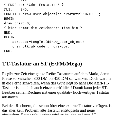
        rts

{ ENDE der 'Cdel-Emulation' }

@L1:    END;

FUNCTION draw_user_object(pb :ParmPtr):INTEGER;

BEGIN

draw_char:=0;

{ hier kommt die Zeichnenroutine hin }

END;

BEGIN

    adresse:=LongInt(@draw_user_object) 

    char blk.ub_code := drawvor;

TT-Tastatur an ST (E/FM/Mega)
Es gibt zur Zeit eine ganze Reihe Tastaturen auf dem Markt, deren
Preise so zwischen 300 DM bis 450 DM schwanken. Doch warum
in die Ferne schweifen, wenn das Gute liegt so nah! Die Atari-TT-
Tastatur ist nämlich auch einzeln erhältlich! Damit kann jeder ST-
Besitzer seinen Rechner mit einer qualitativ hochwertigen Tastatur
ausstatten.
Bei den Rechnern, die schon über eine externe Tastatur verfügen, ist
das alles kein Problem: alte Tastatur entstöpseln und neue
einstecken. Etwas schwieriger wird es bei den anderen ST-