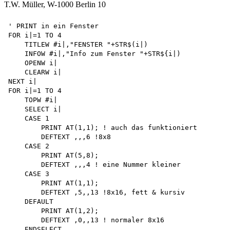
T.W. Müller, W-1000 Berlin 10
' PRINT in ein Fenster 

FOR i|=1 TO 4

    TITLEW #i|,"FENSTER "+STR$(i|)

    INFOW #i|,"Info zum Fenster "+STR${i|)

    OPENW i|

    CLEARW i|

NEXT i|

FOR i|=1 TO 4 

    TOPW #i|

    SELECT i|

    CASE 1

        PRINT AT(1,1); ! auch das funktioniert

        DEFTEXT ,,,6 !8x8 

    CASE 2

        PRINT AT(5,8);

        DEFTEXT ,,,4 ! eine Nummer kleiner

    CASE 3

        PRINT AT(1,1);

        DEFTEXT ,5,,13 !8x16, fett & kursiv 

    DEFAULT

        PRINT AT(1,2);

        DEFTEXT ,0,,13 ! normaler 8x16 

    ENDSELECT 
