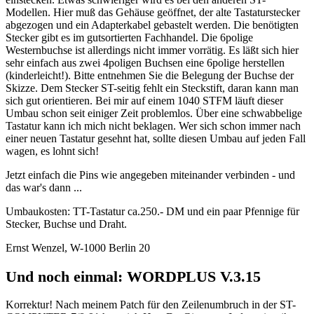
Modellen. Hier muß das Gehäuse geöffnet, der alte Tastaturstecker
abgezogen und ein Adapterkabel gebastelt werden. Die benötigten
Stecker gibt es im gutsortierten Fachhandel. Die 6polige
Westernbuchse ist allerdings nicht immer vorrätig. Es läßt sich hier
sehr einfach aus zwei 4poligen Buchsen eine 6polige herstellen
(kinderleicht!). Bitte entnehmen Sie die Belegung der Buchse der
Skizze. Dem Stecker ST-seitig fehlt ein Steckstift, daran kann man
sich gut orientieren. Bei mir auf einem 1040 STFM läuft dieser
Umbau schon seit einiger Zeit problemlos. Über eine schwabbelige
Tastatur kann ich mich nicht beklagen. Wer sich schon immer nach
einer neuen Tastatur gesehnt hat, sollte diesen Umbau auf jeden Fall
wagen, es lohnt sich!
Jetzt einfach die Pins wie angegeben miteinander verbinden - und
das war's dann ...
Umbaukosten: TT-Tastatur ca.250.- DM und ein paar Pfennige für
Stecker, Buchse und Draht.
Ernst Wenzel, W-1000 Berlin 20
Und noch einmal: WORDPLUS V.3.15
Korrektur! Nach meinem Patch für den Zeilenumbruch in der ST-