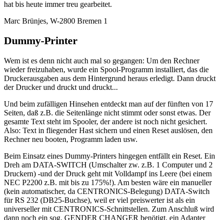
hat bis heute immer treu gearbeitet.
Marc Brünjes, W-2800 Bremen 1
Dummy-Printer
Wem ist es denn nicht auch mal so gegangen: Um den Rechner
wieder freizuhaben, wurde ein Spool-Programm installiert, das die
Druckerausgaben aus dem Hintergrund heraus erledigt. Dann druckt
der Drucker und druckt und druckt...
Und beim zufälligen Hinsehen entdeckt man auf der fünften von 17
Seiten, daß z.B. die Seitenlänge nicht stimmt oder sonst etwas. Der
gesamte Text steht im Spooler, der andere ist noch nicht gesichert.
Also: Text in fliegender Hast sichern und einen Reset auslösen, den
Rechner neu booten, Programm laden usw.
Beim Einsatz eines Dummy-Printers hingegen entfällt ein Reset. Ein
Dreh am DATA-SWITCH (Umschalter zw. z.B. 1 Computer und 2
Druckern) -und der Druck geht mit Volldampf ins Leere (bei einem
NEC P2200 z.B. mit bis zu 175%!). Am besten wäre ein manueller
(kein automatischer, da CENTRONICS-Belegung) DATA-Switch
für RS 232 (DB25-Buchse), weil er viel preiswerter ist als ein
universeller mit CENTRONICS-Schnittstellen. Zum Anschluß wird
dann noch ein sog. GENDER CHANGER benötigt, ein Adapter