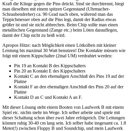
Kraft die Klinge gegen die Pins drückt. Sind sie durchtrennt, biegt
man dieselben mit einem spitzen Gegenstand (Uhrmacher-
Schraubendreher) ca. 90 Grad nach oben, während man das
Teppichmesser oben auf die Pins legt, damit der Radius etwas
größer ist und sie nicht abbrechen. Beim Chip sollte man einen
metallischen Gegenstand (Zange etc.) beim Löten darauflegen,
damit der Chip nicht zu heiß wird.
Apropos Hitze: nach Möglichkeit einen Lötkolben mit kleiner
Leistung bis maximal 30 Watt benutzen! Die Kontakte müssen wie
folgt mit einem Kippschalter (2mal UM) verdrahtet werden:
Pin 19 an Kontakt B des Kippschalters
Pin 20 an Kontakt E des Kippschalters
Kontakt C an den ehemaligen Anschluß des Pins 19 auf der
Platine
Kontakt F an den ehemaligen Anschluß des Pins 20 auf der
Platine
Kontakt D an C und Kontakt A an F.
Mit dieser Lösung steht einem Booten von Laufwerk B mit einem
Spiel etc. nichts mehr im Wege. Ich selber arbeite und spiele mit
dieser Schaltung schon über zwei Jahre erfolgreich. Die Leitungen
können ruhig 30-40 cm lang sein. Ich selber habe insgesamt ca. 1.8
Meter(!) zwischen Floppy B und Soundchip, und mein Laufwerk