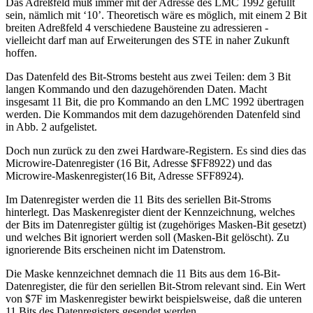
Das Adreßfeld muß immer mit der Adresse des LMC 1992 gefüllt
sein, nämlich mit ‘10’. Theoretisch wäre es möglich, mit einem 2 Bit
breiten Adreßfeld 4 verschiedene Bausteine zu adressieren -
vielleicht darf man auf Erweiterungen des STE in naher Zukunft
hoffen.
Das Datenfeld des Bit-Stroms besteht aus zwei Teilen: dem 3 Bit
langen Kommando und den dazugehörenden Daten. Macht
insgesamt 11 Bit, die pro Kommando an den LMC 1992 übertragen
werden. Die Kommandos mit dem dazugehörenden Datenfeld sind
in Abb. 2 aufgelistet.
Doch nun zurück zu den zwei Hardware-Registern. Es sind dies das
Microwire-Datenregister (16 Bit, Adresse $FF8922) und das
Microwire-Maskenregister(16 Bit, Adresse SFF8924).
Im Datenregister werden die 11 Bits des seriellen Bit-Stroms
hinterlegt. Das Maskenregister dient der Kennzeichnung, welches
der Bits im Datenregister gültig ist (zugehöriges Masken-Bit gesetzt)
und welches Bit ignoriert werden soll (Masken-Bit gelöscht). Zu
ignorierende Bits erscheinen nicht im Datenstrom.
Die Maske kennzeichnet demnach die 11 Bits aus dem 16-Bit-
Datenregister, die für den seriellen Bit-Strom relevant sind. Ein Wert
von $7F im Maskenregister bewirkt beispielsweise, daß die unteren
11 Bits des Datenregisters gesendet werden.