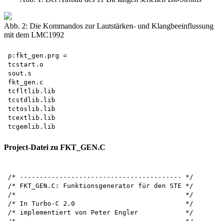
Abb. 2: Die Kommandos zur Lautstärken- und Klangbeeinflussung
mit dem LMC1992
p:fkt_gen.prg = 

tcstart.o 

sout.s 

fkt_gen.c 

tcfltlib.lib 

tcstdlib.lib 

tctoslib.lib 

tcextlib.lib 

Project-Datei zu FKT_GEN.C