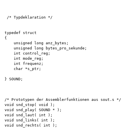
 /* Typdeklaration */

typedef struct

{

    unsigned long anz_bytes;

    unsigned long bytes_pro_sekunde;

    int control_reg;

    int mode_reg;

    int frequenz;

    char *s_ptr;

} SOUND;

/* Prototypen der Assemblerfunktionen aus sout.s */

void snd_stop( void );

void snd_play( SOUND * );

void snd_laut( int );

void snd_links( int );

void snd_rechts( int );
