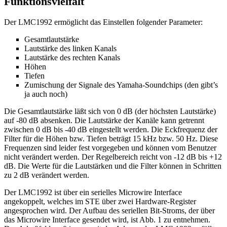
Funktionsvielfalt
Der LMC1992 ermöglicht das Einstellen folgender Parameter:
Gesamtlautstärke
Lautstärke des linken Kanals
Lautstärke des rechten Kanals
Höhen
Tiefen
Zumischung der Signale des Yamaha-Soundchips (den gibt’s
ja auch noch)
Die Gesamtlautstärke läßt sich von 0 dB (der höchsten Lautstärke)
auf -80 dB absenken. Die Lautstärke der Kanäle kann getrennt
zwischen 0 dB bis -40 dB eingestellt werden. Die Eckfrequenz der
Filter für die Höhen bzw. Tiefen beträgt 15 kHz bzw. 50 Hz. Diese
Frequenzen sind leider fest vorgegeben und können vom Benutzer
nicht verändert werden. Der Regelbereich reicht von -12 dB bis +12
dB. Die Werte für die Lautstärken und die Filter können in Schritten
zu 2 dB verändert werden.
Der LMC1992 ist über ein serielles Microwire Interface
angekoppelt, welches im STE über zwei Hardware-Register
angesprochen wird. Der Aufbau des seriellen Bit-Stroms, der über
das Microwire Interface gesendet wird, ist Abb. 1 zu entnehmen.