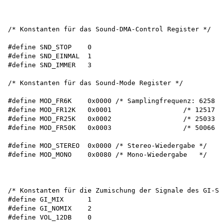
/* Konstanten für das Sound-DMA-Control Register */

#define SND_STOP    0

#define SND_EINMAL  1

#define SND_IMMER   3

/* Konstanten für das Sound-Mode Register */

#define MOD_FR6K    0x0000 /* Samplingfrequenz: 6258 H
#define MOD_FR12K   0x0001                  /* 12517 H
#define MOD_FR25K   0x0002                  /* 25033 H
#define MOD_FR50K   0x0003                  /* 50066 H
#define MOD_STEREO  0x0000 /* Stereo-Wiedergabe */

#define MOD_MONO    0x0080 /* Mono-Wiedergabe   */

/* Konstanten für die Zumischung der Signale des GI-So
#define GI_MIX      1

#define GI_NOMIX    2

#define VOL_12DB    0
