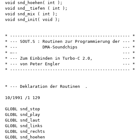
void snd_hoehen( int );

void snd__tiefen ( int );

void snd_mix ( int );

* ------------------------------------------------ *

* --- SOUT.S : Routinen zur Programmierung der --- *

* ---          DMA-Soundchips                  --- *

* —--                                          --- *

* --- Zum Einbinden in Turbo-C 2.0,            --- *

* --- von Peter Engler                         --- *

* ------------------------------------------------ *

* --- Deklaration der Routinen  .

10/1991 /1 129

GLOBL snd_stop 

GLOBL snd_play 

GLOBL snd_laut 

GLOBL snd_links 

GLOBL snd_rechts 

GLOBL snd_hoehen 
