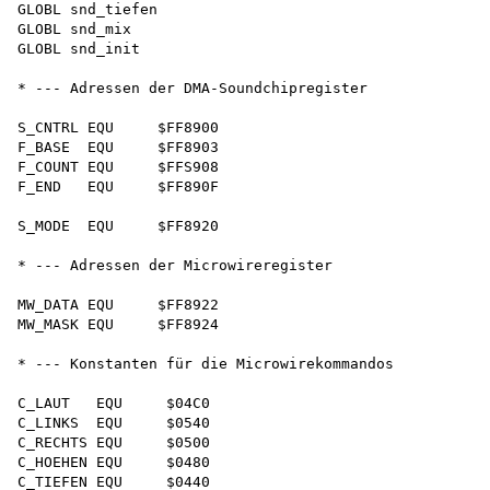
GLOBL snd_tiefen 

GLOBL snd_mix 

GLOBL snd_init

* --- Adressen der DMA-Soundchipregister

S_CNTRL EQU     $FF8900

F_BASE  EQU     $FF8903

F_COUNT EQU     $FFS908

F_END   EQU     $FF890F

S_MODE  EQU     $FF8920

* --- Adressen der Microwireregister

MW_DATA EQU     $FF8922

MW_MASK EQU     $FF8924

* --- Konstanten für die Microwirekommandos

C_LAUT   EQU     $04C0 

C_LINKS  EQU     $0540 

C_RECHTS EQU     $0500 

C_HOEHEN EQU     $0480

C_TIEFEN EQU     $0440 
