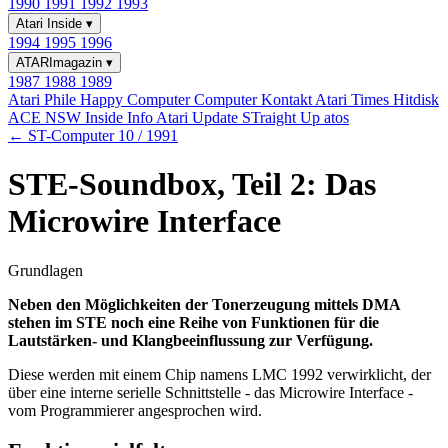
1990
1991
1992
1993
Atari Inside
▾
1994
1995
1996
ATARImagazin
▾
1987
1988
1989
Atari Phile
Happy Computer
Computer Kontakt
Atari Times
Hitdisk
ACE NSW Inside Info
Atari Update
STraight Up
atos
← ST-Computer 10 / 1991
STE-Soundbox, Teil 2: Das
Microwire Interface
Grundlagen
Neben den Möglichkeiten der Tonerzeugung mittels DMA
stehen im STE noch eine Reihe von Funktionen für die
Lautstärken- und Klangbeeinflussung zur Verfügung.
Diese werden mit einem Chip namens LMC 1992 verwirklicht, der
über eine interne serielle Schnittstelle - das Microwire Interface -
vom Programmierer angesprochen wird.