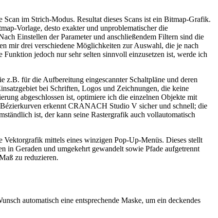
te Scan im Strich-Modus. Resultat dieses Scans ist ein Bitmap-Grafik.
tmap-Vorlage, desto exakter und unproblematischer die
 Nach Einstellen der Parameter und anschließendem Filtern sind die
hen mir drei verschiedene Möglichkeiten zur Auswahl, die je nach
Funktion jedoch nur sehr selten sinnvoll einzusetzen ist, werde ich
 z.B. für die Aufbereitung eingescannter Schaltpläne und deren
 Einsatzgebiet bei Schriften, Logos und Zeichnungen, die keine
erung abgeschlossen ist, optimiere ich die einzelnen Objekte mit
ch Bézierkurven erkennt CRANACH Studio V sicher und schnell; die
tändlich ist, der kann seine Rastergrafik auch vollautomatisch
ie Vektorgrafik mittels eines winzigen Pop-Up-Menüs. Dieses stellt
ven in Geraden und umgekehrt gewandelt sowie Pfade aufgetrennt
 Maß zu reduzieren.
 Wunsch automatisch eine entsprechende Maske, um ein deckendes