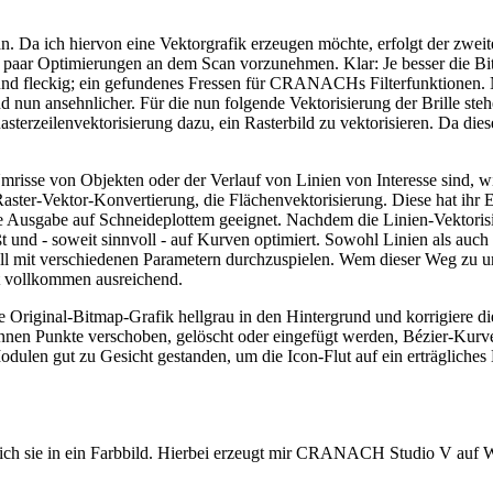
an. Da ich hiervon eine Vektorgrafik erzeugen möchte, erfolgt der zwei
n paar Optimierungen an dem Scan vorzunehmen. Klar: Je besser die Bi
st und fleckig; ein gefundenes Fressen für CRANACHs Filterfunktionen.
 nun ansehnlicher. Für die nun folgende Vektorisierung der Brille ste
rzeilenvektorisierung dazu, ein Rasterbild zu vektorisieren. Da diese 
isse von Objekten oder der Verlauf von Linien von Interesse sind, wie
 Raster-Vektor-Konvertierung, die Flächenvektorisierung. Diese hat ihr
die Ausgabe auf Schneideplottem geeignet. Nachdem die Linien-Vektorisi
t und - soweit sinnvoll - auf Kurven optimiert. Sowohl Linien als au
ell mit verschiedenen Parametern durchzuspielen. Wem dieser Weg zu ums
st vollkommen ausreichend.
die Original-Bitmap-Grafik hellgrau in den Hintergrund und korrigiere d
önnen Punkte verschoben, gelöscht oder eingefügt werden, Bézier-Kur
dulen gut zu Gesicht gestanden, um die Icon-Flut auf ein erträgliches
e ich sie in ein Farbbild. Hierbei erzeugt mir CRANACH Studio V auf