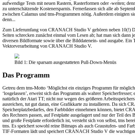
aufwendige Tests mit neuen Rastern, Rasterformen oder -weiten; de
zu unterschätzende Kostenersparnis. Fernerlassen sich alle ab Septe
zwischen Calamus und tms-Programmen nötig. Außerdem einigten sic
denn...
Zum Lieferumfang von CRANACH Studio V gehören neben 10(!) Disket
Seiten schrecken zunächst einmal vom Lesen ab; hat man sich dann je
diversen Bildformate sowie über die Bilddatenein- und ausgabe. Ein T
Vektorverarbeitung von CRANACH Studio V.
Bild 1: Die sparsam ausgestatteten Pull-Down-Menüs
Das Programm
Getreu dem tms-Motto ‘Möglichst ein einziges Programm für möglichs
‘losgelassen’, erweist sich das Programm als wahrer Speicherfresser
natürlich der Atari TT; nicht nur wegen des größeren Arbeitsspeiche
ausreichen, tut gut daran, eine Grafikkarte zu installieren. Da sic
Speicherplatzbedarfes, den Farbbilder einnehmen können, bietet CRA
des Rechners passen, auf Festplatte ausgelagert und nur der Teil des 
und große Festplatte erforderlich ist, versteht sich von selbst, tms
tms. Es speichert sowohl reine Bitmaps als auch Graustufen- und Fa
TIF-Formaten lädt und speichert CRANACH Studio V die wuchtigste