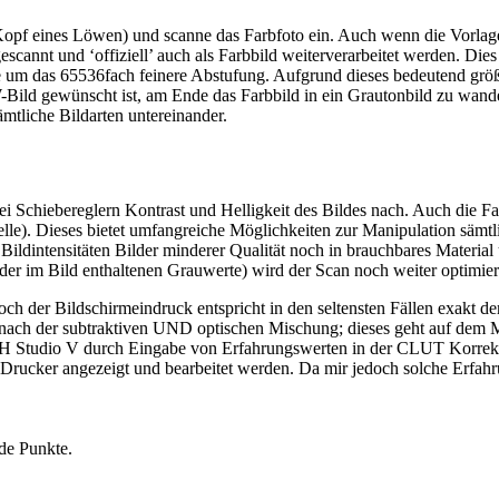
Kopf eines Löwen) und scanne das Farbfoto ein. Auch wenn die Vorlag
cannt und ‘offiziell’ auch als Farbbild weiterverarbeitet werden. Dies
um das 65536fach feinere Abstufung. Aufgrund dieses bedeutend größer
SW-Bild gewünscht ist, am Ende das Farbbild in ein Grautonbild zu w
ämtliche Bildarten untereinander.
 zwei Schiebereglern Kontrast und Helligkeit des Bildes nach. Auch d
 Dieses bietet umfangreiche Möglichkeiten zur Manipulation sämtlic
ildintensitäten Bilder minderer Qualität noch in brauchbares Material
er im Bild enthaltenen Grauwerte) wird der Scan noch weiter optimier
och der Bildschirmeindruck entspricht in den seltensten Fällen exakt d
k nach der subtraktiven UND optischen Mischung; dieses geht auf dem 
H Studio V durch Eingabe von Erfahrungswerten in der CLUT Korrektu
n Drucker angezeigt und bearbeitet werden. Da mir jedoch solche Erfah
nde Punkte.