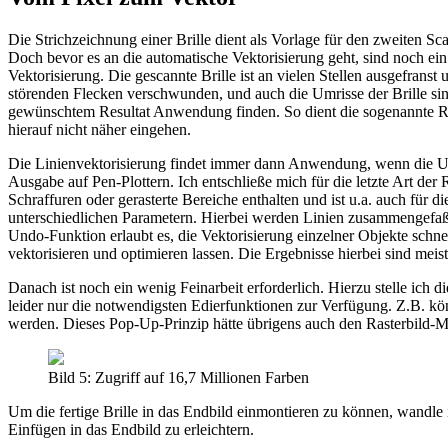
Die Strichzeichnung einer Brille dient als Vorlage für den zweiten Sc
Doch bevor es an die automatische Vektorisierung geht, sind noch ei
Vektorisierung. Die gescannte Brille ist an vielen Stellen ausgefran
störenden Flecken verschwunden, und auch die Umrisse der Brille sind
gewünschtem Resultat Anwendung finden. So dient die sogenannte Raste
hierauf nicht näher eingehen.
Die Linienvektorisierung findet immer dann Anwendung, wenn die Umr
Ausgabe auf Pen-Plottern. Ich entschließe mich für die letzte Art der
Schraffuren oder gerasterte Bereiche enthalten und ist u.a. auch für 
unterschiedlichen Parametern. Hierbei werden Linien zusammengefaß
Undo-Funktion erlaubt es, die Vektorisierung einzelner Objekte schn
vektorisieren und optimieren lassen. Die Ergebnisse hierbei sind mei
Danach ist noch ein wenig Feinarbeit erforderlich. Hierzu stelle ich 
leider nur die notwendigsten Edierfunktionen zur Verfügung. Z.B. k
werden. Dieses Pop-Up-Prinzip hätte übrigens auch den Rasterbild-Mo
Bild 5: Zugriff auf 16,7 Millionen Farben
Um die fertige Brille in das Endbild einmontieren zu können, wandl
Einfügen in das Endbild zu erleichtern.