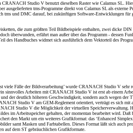
nn CRANACH Studio V benutzt dieselben Raster wie Calamus SL. Hierau
mber ausgelieferten tms-Programme direkt von Calamus SL als externe 
h tms und DMC darauf, bei zukünftigen Software-Entwicklungen für 
ten, die zum größten Teil Bildbeispiele enthalten, zwei dicke DIN
doch überwunden, erfährt man außer über das Programm - dessen Funktio
eil des Handbuches widmet sich ausführlich dem Vektorteil des Programm
t viele Fälle der Bildverarbeitung’ wurde CRANACH Studio V sehr reic
; ein sinnvolles Arbeiten mit CRANACH Studio V ist erst ab einem Arb
rs und der deutlich höheren Geschwindigkeit, sondern auch wegen der 
h CRANACH Studio V am GEM-Reglement orientiert, verträgt es sich mit
NACH Studio V die Möglichkeit der virtuellen Speicherverwaltung. Hie
Bildes im Arbeitsspeicher gehalten, der momentan bearbeitet wird. Daß h
 bereichert den Markt um ein weiteres Grafikformat: das ‘Enhanced Simp
rbbilder samt Masken und Farbtabellen. Dieses Format läßt sich auch 
n auf dem ST gebräuchlichen Grafikformate.