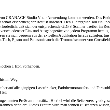
en von CRANACH Studio V zur Anwendung kommen werden. Das Endresu
scharf erscheinen; der Rest ist unscharf. Den Hintergrund soll ein linea
 es erforderlich, daß sich der entsprechende GDPS-Scanner-Treiber im 
 verschiedenster Ein- und Ausgabegeräte von jedem Programm heraus, 
ssen sie sich bequem aus der aktuellen Applikation heraus aufrufen. tms
-Tech, Epson und Panasonic auch die Trommelscanner von Crossfield un
blöcken 1 Icon vorhanden.
chts im Weg.
iber auf alle gängigen Laserdrucker, Farbthermotransfer- und Farbsub
Hell.
genannten PreScan unterstützt: Hierbei wird die Seite zuerst grob gesc
Rahmen definiert. Dieses Feature wird man schnell zu schätzen wissen