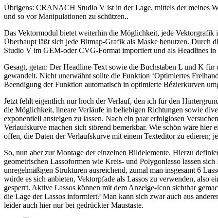
Übrigens: CRANACH Studio V ist in der Lage, mittels der meines Wis
und so vor Manipulationen zu schützen..
Das Vektormodul bietet weiterhin die Möglichkeit, jede Vektorgrafik 
Überhaupt läßt sich jede Bitmap-Grafik als Maske benutzen. Durch 
Studio V im GEM-oder CVG-Format importiert und als Headlines in F
Gesagt, getan: Der Headline-Text sowie die Buchstaben L und K für d
gewandelt. Nicht unerwähnt sollte die Funktion ‘Optimiertes Freihan
Beendigung der Funktion automatisch in optimierte Bézierkurven u
Jetzt fehlt eigentlich nur hoch der Verlauf, den ich für den Hinterg
die Möglichkeit, lineare Verläufe in beliebigen Richtungen sowie dive
exponentiell ansteigen zu lassen. Nach ein paar erfolglosen Versuchen
Verlaufskurve machen sich störend bemerkbar. Wie schön wäre hier ei
offen, die Daten der Verlaufskurve mit einem Texteditor zu edieren; 
So, nun aber zur Montage der einzelnen Bildelemente. Hierzu defini
geometrischen Lassoformen wie Kreis- und Polygonlasso lassen sich B
unregelmäßigen Strukturen ausreichend, zumal man insgesamt 6 Lassos
würde es sich anbieten, Vektorpfade als Lassos zu verwenden, also ei
gesperrt. Aktive Lassos können mit dem Anzeige-Icon sichtbar gemach
die Lage der Lassos informiert? Man kann sich zwar auch aus andere
leider auch hier nur bei gedrückter Maustaste.