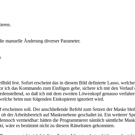
ieren.
ie manuelle Änderung diverser Parameter.
s
lbild fest. Sofort erscheint das in diesem Bild definierte Lasso, welch
evor ich das Kommando zum Einfügen gebe, sichere ich mir den Verlauf
edenstellend, so daß ich mit dem zweiten Löwenkopf genauso verfahre
, welche beim nun folgenden Einkopieren ignoriert wird.
harf erscheinen soll. Der anschließende Befehl zum Setzen der Maske bl
b der Arbeitsbereich auf Maskenebene geschaltet ist. Ein weiterer Spr
er dennoch vermeidbar: hätten die Programmierer nämlich sämtliche Ma
kt, wäre es bestimmt nicht zu diesem Rätselraten gekommen.