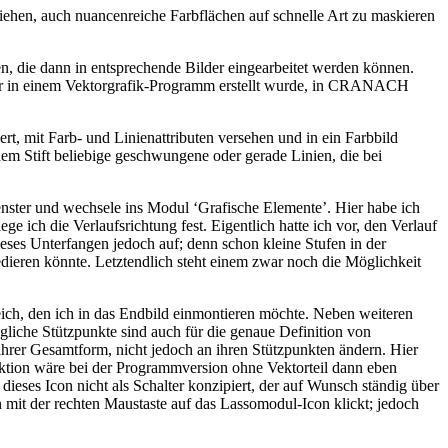
ehen, auch nuancenreiche Farbflächen auf schnelle Art zu maskieren
en, die dann in entsprechende Bilder eingearbeitet werden können.
 der in einem Vektorgrafik-Programm erstellt wurde, in CRANACH
t, mit Farb- und Linienattributen versehen und in ein Farbbild
em Stift beliebige geschwungene oder gerade Linien, die bei
Fenster und wechsele ins Modul ‘Grafische Elemente’. Hier habe ich
e ich die Verlaufsrichtung fest. Eigentlich hatte ich vor, den Verlauf
ieses Unterfangen jedoch auf; denn schon kleine Stufen in der
dieren könnte. Letztendlich steht einem zwar noch die Möglichkeit
ich, den ich in das Endbild einmontieren möchte. Neben weiteren
liche Stützpunkte sind auch für die genaue Definition von
ihrer Gesamtform, nicht jedoch an ihren Stützpunkten ändern. Hier
unktion wäre bei der Programmversion ohne Vektorteil dann eben
eses Icon nicht als Schalter konzipiert, der auf Wunsch ständig über
mit der rechten Maustaste auf das Lassomodul-Icon klickt; jedoch