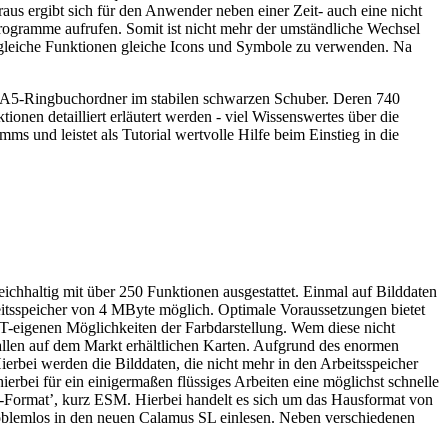
s ergibt sich für den Anwender neben einer Zeit- auch eine nicht
Programme aufrufen. Somit ist nicht mehr der umständliche Wechsel
gleiche Funktionen gleiche Icons und Symbole zu verwenden. Na
 A5-Ringbuchordner im stabilen schwarzen Schuber. Deren 740
nen detailliert erläutert werden - viel Wissenswertes über die
s und leistet als Tutorial wertvolle Hilfe beim Einstieg in die
hhaltig mit über 250 Funktionen ausgestattet. Einmal auf Bilddaten
eitsspeicher von 4 MByte möglich. Optimale Voraussetzungen bietet
TT-eigenen Möglichkeiten der Farbdarstellung. Wem diese nicht
 allen auf dem Markt erhältlichen Karten. Aufgrund des enormen
rbei werden die Bilddaten, die nicht mehr in den Arbeitsspeicher
ierbei für ein einigermaßen flüssiges Arbeiten eine möglichst schnelle
lex-Format’, kurz ESM. Hierbei handelt es sich um das Hausformat von
problemlos in den neuen Calamus SL einlesen. Neben verschiedenen