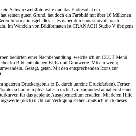
e ein Schwarzweißfoto wäre und das Endresultat ein
 hat seinen guten Grund, hat doch ein Farbbild mit über 16 Millionen
en Informationsgehaltes ist es daher durchaus sinnvoll, nach
andeln. Im Wandeln von Bildformaten ist CRANACH Studio V übrigens
ie Farben bedürfen einer Nachbehandlung, welche ich im CLUT-Menü
her im Bild enthaltenen Färb- und Grauwerte. Mit ein wenig
 umwandeln. Gesagt, getan. Mit den entsprechenden Icons zur
t.
em späteren Druckergebnis (z.B. durch unreine Druckfarben). Ferner
Monitor schon rein physikalisch nicht. Um zumindest annähernd einen
rkurven für das geplante Ausgabemedium erstellen. Mit deren Hilfe
rungswerte (noch) nicht zur Verfügung stehen, muß ich mich dieses