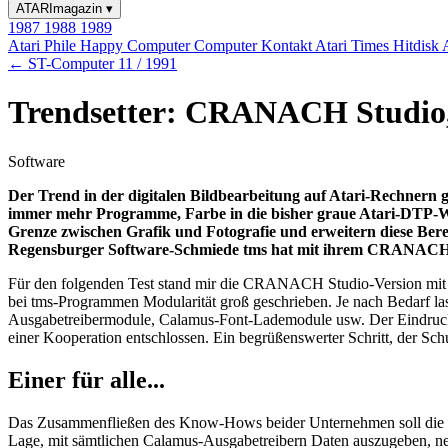
ATARImagazin
▾
1987
1988
1989
Atari Phile
Happy Computer
Computer Kontakt
Atari Times
Hitdisk
← ST-Computer 11 / 1991
Trendsetter: CRANACH Studio,
Software
Der Trend in der digitalen Bildbearbeitung auf Atari-Rechnern g
immer mehr Programme, Farbe in die bisher graue Atari-DTP-We
Grenze zwischen Grafik und Fotografie und erweitern diese B
Regensburger Software-Schmiede tms hat mit ihrem CRANACH St
Für den folgenden Test stand mir die CRANACH Studio-Version mit
bei tms-Programmen Modularität groß geschrieben. Je nach Bedarf 
Ausgabetreibermodule, Calamus-Font-Lademodule usw. Der Eindruck, d
einer Kooperation entschlossen. Ein begrüßenswerter Schritt, der Sch
Einer für alle...
Das Zusammenfließen des Know-Hows beider Unternehmen soll die En
Lage, mit sämtlichen Calamus-Ausgabetreibern Daten auszugeben, neb