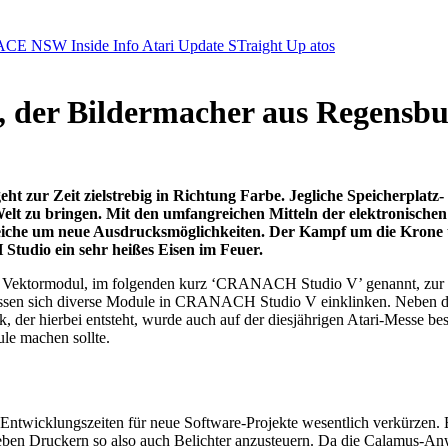
ACE NSW Inside Info
Atari Update
STraight Up
atos
 der Bildermacher aus Regensb
eht zur Zeit zielstrebig in Richtung Farbe. Jegliche Speicherpla
lt zu bringen. Mit den umfangreichen Mitteln der elektronische
ereiche um neue Ausdrucksmöglichkeiten. Der Kampf um die Kron
udio ein sehr heißes Eisen im Feuer.
 Vektormodul, im folgenden kurz ‘CRANACH Studio V’ genannt, zur 
lassen sich diverse Module in CRANACH Studio V einklinken. Neben d
er hierbei entsteht, wurde auch auf der diesjährigen Atari-Messe be
ule machen sollte.
twicklungszeiten für neue Software-Projekte wesentlich verkürzen.
en Druckern so also auch Belichter anzusteuern. Da die Calamus-Anwen