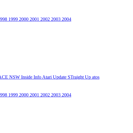
1998
1999
2000
2001
2002
2003
2004
ACE NSW Inside Info
Atari Update
STraight Up
atos
1998
1999
2000
2001
2002
2003
2004