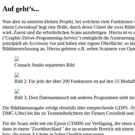
Auf geht’s...
Nun aber zu unserem kleinen Projekt, bei welchem viele Funktion
einem Löwenkopf liegt eine Brille, durch deren Gläser die zwei Bilder 
wird. Zuerst sind die erforderlichen Scans anzufertigen. Hierzu ist
(‘Graphic-Driver-Programming-Service’) ermöglicht die Ansteuerung
prinzipiell als Accessory vor und haben eine eigene Oberfläche; so la
Bilddatenerfassung an. Hierzu gehören z.B. neben Scannern von Opto
Cranach Studio separiertes Bild
Bild 2: Für jede der über 200 Funktionen ist auf den 15 Modul
Bild 3: Dem Datenaustausch mit anderen Programmen steht ni
Die Bilddatenausgabe erfolgt ebenfalls über entsprechende GDPS -Tre
DMC-Ultre) bis hin zu Trommelbelichtern der Firmen Crossfield und 
Für die Scans steht mir ein Epson GT6000 zur Verfügung, der einen so
dann in einem ‘Zweitdurchlauf ’ der zu scannende Bereich mit einem 
bzw. die ganze A4-Seite in hoher Qualität einscannen.