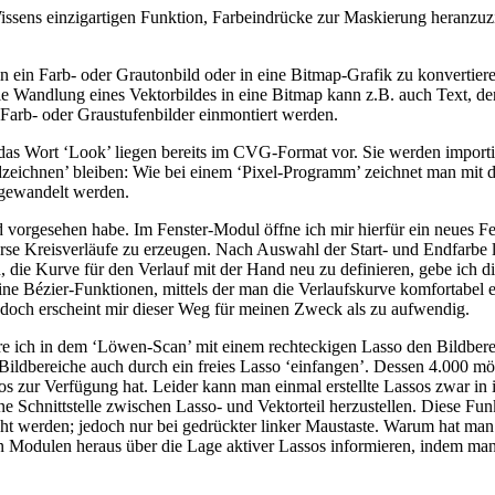
sens einzigartigen Funktion, Farbeindrücke zur Maskierung heranzuzi
in ein Farb- oder Grautonbild oder in eine Bitmap-Grafik zu konvertier
die Wandlung eines Vektorbildes in eine Bitmap kann z.B. auch Text,
arb- oder Graustufenbilder einmontiert werden.
as Wort ‘Look’ liegen bereits im CVG-Format vor. Sie werden importier
dzeichnen’ bleiben: Wie bei einem ‘Pixel-Programm’ zeichnet man mit d
mgewandelt werden.
rund vorgesehen habe. Im Fenster-Modul öffne ich mir hierfür ein neues 
rse Kreisverläufe zu erzeugen. Nach Auswahl der Start- und Endfarbe leg
, die Kurve für den Verlauf mit der Hand neu zu definieren, gebe ich d
ne Bézier-Funktionen, mittels der man die Verlaufskurve komfortabel e
jedoch erscheint mir dieser Weg für meinen Zweck als zu aufwendig.
ere ich in dem ‘Löwen-Scan’ mit einem rechteckigen Lasso den Bildbere
ildbereiche auch durch ein freies Lasso ‘einfangen’. Dessen 4.000 mög
 zur Verfügung hat. Leider kann man einmal erstellte Lassos zwar in 
ne Schnittstelle zwischen Lasso- und Vektorteil herzustellen. Diese F
t werden; jedoch nur bei gedrückter linker Maustaste. Warum hat man di
n Modulen heraus über die Lage aktiver Lassos informieren, indem man 