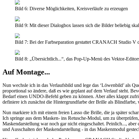
Bild 6: Diverse Möglichkeiten, Kreisverläufe zu erzeugen
Bild 9: Mit dieser Dialogbox lassen sich die Bilder beliebig skal
Bild 7: Bei der Farbseparation gestattet CRANACH Studio V d
Bild 8: „Übersichtlich...“, das Pop-Up-Menü des Vektor-Editor
Auf Montage...
Nun wechsle ich in das Verlaufsbild und lege das ‘Löwenbild’ als Quel
proportional so ändere, daß es wie geplant auf dem Verlauf steht. B
Bedarf einen UNDO-Befehl geben zu können. Aber alles klappt zufri
definiere ich zunächst die Hintergrundfarbe der Brille als Blindfarbe
Nun markiere ich mit einem freien Lasso die Brille, die ja später sc
Ich springe aus dem Masken- ins Retusche-Modul, um zu überprüfen, o
Maskendarstellung war noch gar nicht eingeschaltet. Peinlich..., ab
und Ausschalten der Maskendarstellung - in das Maskenmodul gestec