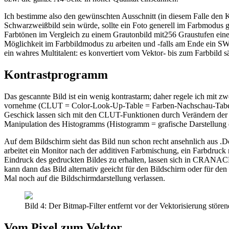
Ich bestimme also den gewünschten Ausschnitt (in diesem Falle den 
Schwarzweißbild sein würde, sollte ein Foto generell im Farbmodus ges
Farbtönen im Vergleich zu einem Grautonbild mit256 Graustufen eine 
Möglichkeit im Farbbildmodus zu arbeiten und -falls am Ende ein 
ein wahres Multitalent: es konvertiert vom Vektor- bis zum Farbbild s
Kontrastprogramm
Das gescannte Bild ist ein wenig kontrastarm; daher regele ich mit
vornehme (CLUT = Color-Look-Up-Table = Farben-Nachschau-Tabelle).
Geschick lassen sich mit den CLUT-Funktionen durch Verändern der B
Manipulation des Histogramms (Histogramm = grafische Darstellung d
Auf dem Bildschirm sieht das Bild nun schon recht ansehnlich aus .D
arbeitet ein Monitor nach der additiven Farbmischung, ein Farbdruc
Eindruck des gedruckten Bildes zu erhalten, lassen sich in CRANAC
kann dann das Bild alternativ geeicht für den Bildschirm oder für de
Mal noch auf die Bildschirmdarstellung verlassen.
Bild 4: Der Bitmap-Filter entfernt vor der Vektorisierung störe
Vom Pixel zum Vektor