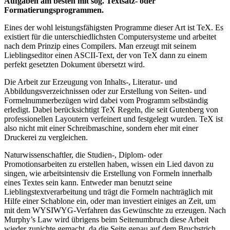
Aufgaben am besten mit sog. Textsatz- oder
Formatierungsprogrammen.
Eines der wohl leistungsfähigsten Programme dieser Art ist TeX. Es
existiert für die unterschiedlichsten Computersysteme und arbeitet
nach dem Prinzip eines Compilers. Man erzeugt mit seinem
Lieblingseditor einen ASCII-Text, der von TeX dann zu einem
perfekt gesetzten Dokument übersetzt wird.
Die Arbeit zur Erzeugung von Inhalts-, Literatur- und
Abbildungsverzeichnissen oder zur Erstellung von Seiten- und
Formelnummerbezügen wird dabei vom Programm selbständig
erledigt. Dabei berücksichtigt TeX Regeln, die seit Gutenberg von
professionellen Layoutern verfeinert und festgelegt wurden. TeX ist
also nicht mit einer Schreibmaschine, sondern eher mit einer
Druckerei zu vergleichen.
Naturwissenschaftler, die Studien-, Diplom- oder
Promotionsarbeiten zu erstellen haben, wissen ein Lied davon zu
singen, wie arbeitsintensiv die Erstellung von Formeln innerhalb
eines Textes sein kann. Entweder man benutzt seine
Lieblingstextverarbeitung und trägt die Formeln nachträglich mit
Hilfe einer Schablone ein, oder man investiert einiges an Zeit, um
mit dem WYSIWYG-Verfahren das Gewünschte zu erzeugen. Nach
Murphy’s Law wird übrigens beim Seitenumbruch diese Arbeit
wieder zunichte gemacht, da die Seite genau auf dem Bruchstrich