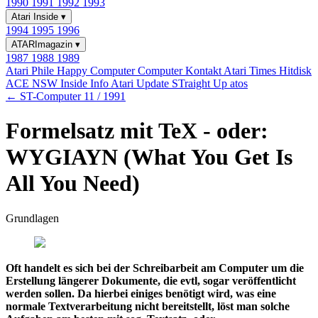
1990
1991
1992
1993
Atari Inside
▾
1994
1995
1996
ATARImagazin
▾
1987
1988
1989
Atari Phile
Happy Computer
Computer Kontakt
Atari Times
Hitdisk
ACE NSW Inside Info
Atari Update
STraight Up
atos
← ST-Computer 11 / 1991
Formelsatz mit TeX - oder:
WYGIAYN (What You Get Is
All You Need)
Grundlagen
Oft handelt es sich bei der Schreibarbeit am Computer um die
Erstellung längerer Dokumente, die evtl, sogar veröffentlicht
werden sollen. Da hierbei einiges benötigt wird, was eine
normale Textverarbeitung nicht bereitstellt, löst man solche