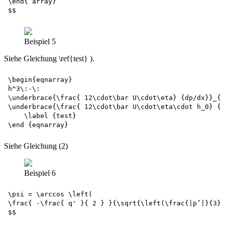
\end{ array}

Beispiel 5
Siehe Gleichung \ref{test} ).
\begin{eqnarray} 

h^3\:-\:

\underbrace{\frac{ 12\cdot\bar U\cdot\eta} {dp/dx}}_{ 
\underbrace{\frac{ 12\cdot\bar U\cdot\eta\cdot h_0} {d
    \label {test}

Siehe Gleichung (2)
Beispiel 6
\psi = \arccos \left(

\frac{ -\frac{ q' }{ 2 } }{\sqrt{\left(\frac{|p’|}{3}\