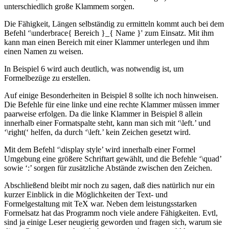
unterschiedlich große Klammem sorgen.
Die Fähigkeit, Längen selbständig zu ermitteln kommt auch bei dem
Befehl ‘\underbrace{ Bereich }_{ Name }' zum Einsatz. Mit ihm
kann man einen Bereich mit einer Klammer unterlegen und ihm
einen Namen zu weisen.
In Beispiel 6 wird auch deutlich, was notwendig ist, um
Formelbezüge zu erstellen.
Auf einige Besonderheiten in Beispiel 8 sollte ich noch hinweisen.
Die Befehle für eine linke und eine rechte Klammer müssen immer
paarweise erfolgen. Da die linke Klammer in Beispiel 8 allein
innerhalb einer Formatspalte steht, kann man sich mit ‘\left.’ und
‘\right(‘ helfen, da durch ‘\left.’ kein Zeichen gesetzt wird.
Mit dem Befehl ‘\display style’ wird innerhalb einer Formel
Umgebung eine größere Schriftart gewählt, und die Befehle ‘\quad’
sowie ‘:’ sorgen für zusätzliche Abstände zwischen den Zeichen.
Abschließend bleibt mir noch zu sagen, daß dies natürlich nur ein
kurzer Einblick in die Möglichkeiten der Text- und
Formelgestaltung mit TeX war. Neben dem leistungsstarken
Formelsatz hat das Programm noch viele andere Fähigkeiten. Evtl,
sind ja einige Leser neugierig geworden und fragen sich, warum sie