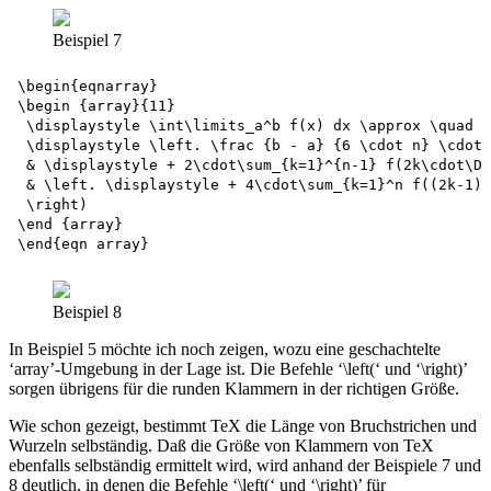
Beispiel 7
\begin{eqnarray}

\begin {array}{11}

 \displaystyle \int\limits_a^b f(x) dx \approx \quad 

 \displaystyle \left. \frac {b - a} {6 \cdot n} \cdot 
 & \displaystyle + 2\cdot\sum_{k=1}^{n-1} f(2k\cdot\De
 & \left. \displaystyle + 4\cdot\sum_{k=1}^n f((2k-1) 
 \right)

\end {array}

Beispiel 8
In Beispiel 5 möchte ich noch zeigen, wozu eine geschachtelte
‘array’-Umgebung in der Lage ist. Die Befehle ‘\left(‘ und ‘\right)’
sorgen übrigens für die runden Klammern in der richtigen Größe.
Wie schon gezeigt, bestimmt TeX die Länge von Bruchstrichen und
Wurzeln selbständig. Daß die Größe von Klammern von TeX
ebenfalls selbständig ermittelt wird, wird anhand der Beispiele 7 und
8 deutlich, in denen die Befehle ‘\left(‘ und ‘\right)’ für