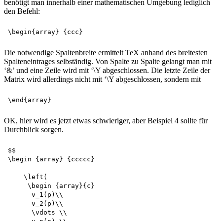
benötigt man innerhalb einer mathematischen Umgebung lediglich
den Befehl:
Die notwendige Spaltenbreite ermittelt TeX anhand des breitesten
Spalteneintrages selbständig. Von Spalte zu Spalte gelangt man mit
‘&’ und eine Zeile wird mit ‘\Y abgeschlossen. Die letzte Zeile der
Matrix wird allerdings nicht mit ‘\Y abgeschlossen, sondern mit
OK, hier wird es jetzt etwas schwieriger, aber Beispiel 4 sollte für
Durchblick sorgen.
$$

\begin {array} {ccccc}

    \left(

     \begin {array}{c} 

      v_1(p)\\ 

      v_2(p)\\

      \vdots \\
