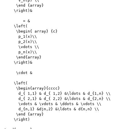
      v_n(p) \\

     \end {array}

    \right)&

        = &

    \left(

     \begin{ array} {c}

      p_1(x)\\ 

      p_2(x)\\

      \vdots \\ 

      p_n(x)\\

     \end{array}

    \right)&

     \cdot &

    \left(

     \begin{array}{cccc}

      d_{ 1,1} & d_{ 1,2} &\ldots & d_{1,n} \\ 

      d_{ 2,1} & d_{ 2,2} &\ldots & d_{2,n} \\ 

      \vdots & \vdots & \ddots & \vdots \\ 

      d_{n,1} &djn,2} &\ldots & d{n,n} \\ 

     \end {array}

    \right)
