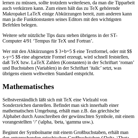
lernen zu müssen, sollte trotzdem weiterlesen, da man die Tipparbeit
auch verkürzen kann. Zum einen hält das zu TeX gehörende
Makropaket LaTeX einige Abkürzungen bereit, zum anderen kann
man ja die Funktionstasten seines Editors mit den wichtigsten
Befehlen belegen.
Weitere sehr nützliche Tips dazu stehen übrigens in der ST-
Computer 4/91 ‘Tempus für TeX und Fortran’.
Wer mit den Abkürzungen $ 3+b=5 $ eine Textformel, oder mit $$
x-y=5 $$ eine abgesetzte Formel erzeugt, wird schnell feststellen,
daß TeX bzw. LaTeX Zahlen (Konstanten) in der Schriftart ‘roman’
und Buchstaben (Variablen) in der Schriftart ‘italic’ setzt, was
übrigens einem weltweiten Standard entspricht.
Mathematisches
Selbstverständlich läßt sich mit TeX eine Vielzahl von
Sonderzeichen darstellen. Befindet man sich innerhalb einer
mathematischen Umgebung, erhält man z.B. das griechische
Alphabet durch Ausschreiben der gewünschten Symbole, mit einem
vorangestellten ‘/’ (\alpha, \beta, \gamma usw.).
Beginnt der Symbolname mit einem Großbuchstaben, erhält man
den entsprechenden griechischen Großbuchstaben (\Delta, \Theta,