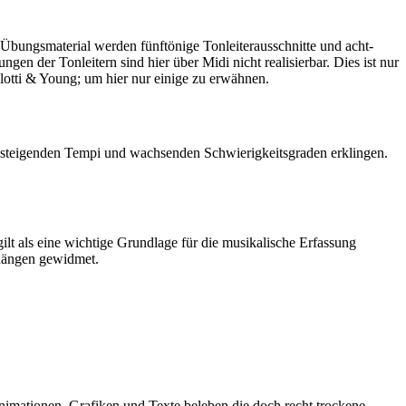
bungsmaterial werden fünftönige Tonleiterausschnitte und acht-
n der Tonleitern sind hier über Midi nicht realisierbar. Dies ist nur
otti & Young; um hier nur einige zu erwähnen.
t steigenden Tempi und wachsenden Schwierigkeitsgraden erklingen.
als eine wichtige Grundlage für die musikalische Erfassung
hängen gewidmet.
Animationen, Grafiken und Texte beleben die doch recht trockene