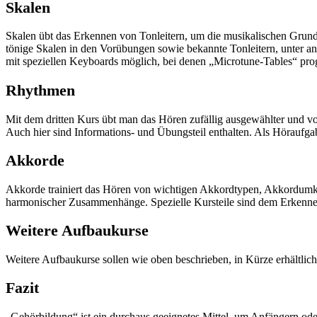
Skalen
Skalen übt das Erkennen von Tonleitern, um die musikalischen Grun
tönige Skalen in den Vorübungen sowie bekannte Tonleitern, unter and
mit speziellen Keyboards möglich, bei denen „Microtune-Tables“ pro
Rhythmen
Mit dem dritten Kurs übt man das Hören zufällig ausgewählter und 
Auch hier sind Informations- und Übungsteil enthalten. Als Höraufg
Akkorde
Akkorde trainiert das Hören von wichtigen Akkordtypen, Akkordumk
harmonischer Zusammenhänge. Spezielle Kursteile sind dem Erken
Weitere Aufbaukurse
Weitere Aufbaukurse sollen wie oben beschrieben, in Kürze erhältlich
Fazit
„Gehörbildung“ ist ein durchaus geeignetes Mittel, um Anfängern ode