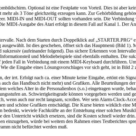
ildschirm. Optional ist eine Festplatte von Vorteil. Dies ist aber ke
icht mehr als 3 Töne gleichzeitig erzeugen kann. Zur Gehörbildung geh
m Meer. MIDI-IN und MIDI-OUT sollten vorhanden sein. Die Verbindu
usgabe des Atari erfolgt in diesem Fall auf Kanal 1. Der Anschl
Intervalle. Nach dem Starten durch Doppelklick auf „STARTER.PRG“ er
g ausgewählt. Ist dies geschehen, öffnet sich das Hauptmenü (Bild 1).
und sukzessiv (aufeinander folgend). Das sichere Erkennen von Interval
formationsteil und Melodiebeispiele sind ebenfalls enthalten. Die
uf jeden Fall in Verbindung mit einem MIDI-Keyboard durchführen. U
Wie die Eingabe eines Lösungsvorschlages vor sich geht, ist in Bild 2 
er irrt. Erfolgt nach ca. einer Minute keine Eingabe, ertönt ein Signa
an auch das Handbuch nicht mehr) und Grafiken. Alle Beurteilungen de
dem welches Alter in die Personalienbox (s.o.) eingetragen wurde, beh
ungsstufen an. Schwierigkeitsgrade können vorgegeben werden und geht
ch, wenn auch nur recht langsam, scrollen. Wer sein Alarm-Clock-Access
en und schöne Grafiken entschädigt. Die Kurse bieten wirklich eine
 man bedenkt, wieviele Fachkräfte an der Entstehung einer solchen Mus
rse den Unterricht wirklich ersetzen, sind die Kosten schnell wieder dr
ionen einzugehen, würde bei weitem den Rahmen eines Testberichtes spr
amm nicht befürchtet werden muß.