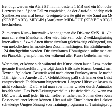
Benötigt werden ein Atari ST mit mindestens 1 MB und ein Monochromb
Letzteres ist auf jeden Fall zu empfehlen, da der Atari-Soundchip n
Synthesizer nun mal besser. Geeignete Geräte gibt es wie Sand a
(KEYBOARD), MIDI-IN (Atari) zum MIDI-OUT (KEYBOARD) Die MIDI-A
beschrieben.
Zum ersten Kurs - Intervalle - benötigt man die Diskette SMS 101 -
man zur ersten Menüseite. Hier wird Intervall- oder Zweiklangtrainin
Intervallen auf zwei Arten üben: simultan (gleichzeitig erklingend) 
von melodischen harmonischen Zusammenhängen. Ein Einführender In
124 durchgeführt werden. Die simultanen Höraufgaben sollte man a
ein Pianoklang empfohlen, der während aller Kurse beibehalten wird. 
Wer meint, er könne sich während der Kurse einen lauen Lenz machen, d
gesamte Benutzerführung erfolgt durch Hilfstexte (darum benutzt m
Texte aufgelockert. Beurteilt wird nach einem Punktesystem. Je nach
11jährigen die Anrede „Du“. Gehörbildung paßt sich immer den Leist
entsprechende Fachliteratur hingewiesen. Längere Hilfstexte lassen si
nicht vorhanden. Dafür wird man aber immer wieder durch Animation
bezahlt wird. Das Preis/Leistungsverhältnis ist sicherlich ok, wenn
DM wert ist, muß jeder für sich selber entscheiden. Sollten diese Ku
Besserverdiener leisten können. Hier auf alle Einzelheiten der Lekt
schwierige Umgewöhnung von Trainingsprogramm zu Trainingsprogr