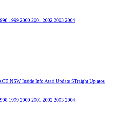
1998
1999
2000
2001
2002
2003
2004
ACE NSW Inside Info
Atari Update
STraight Up
atos
1998
1999
2000
2001
2002
2003
2004