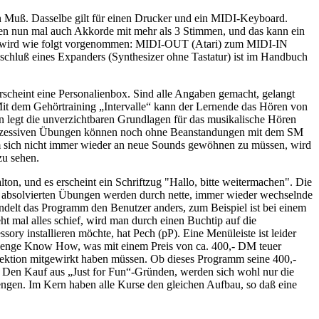
in Muß. Dasselbe gilt für einen Drucker und ein MIDI-Keyboard.
ören nun mal auch Akkorde mit mehr als 3 Stimmen, und das kann ein
ng wird wie folgt vorgenommen: MIDI-OUT (Atari) zum MIDI-IN
uß eines Expanders (Synthesizer ohne Tastatur) ist im Handbuch
scheint eine Personalienbox. Sind alle Angaben gemacht, gelangt
 Mit dem Gehörtraining „Intervalle“ kann der Lernende das Hören von
len legt die unverzichtbaren Grundlagen für das musikalische Hören
 sukzessiven Übungen können noch ohne Beanstandungen mit dem SM
m sich nicht immer wieder an neue Sounds gewöhnen zu müssen, wird
zu sehen.
lton, und es erscheint ein Schriftzug "Hallo, bitte weitermachen". Die
r absolvierten Übungen werden durch nette, immer wieder wechselnde
andelt das Programm den Benutzer anders, zum Beispiel ist bei einem
 mal alles schief, wird man durch einen Buchtip auf die
ory installieren möchte, hat Pech (pP). Eine Menüleiste ist leider
 Menge Know How, was mit einem Preis von ca. 400,- DM teuer
iklektion mitgewirkt haben müssen. Ob dieses Programm seine 400,-
in. Den Kauf aus „Just for Fun“-Gründen, werden sich wohl nur die
engen. Im Kern haben alle Kurse den gleichen Aufbau, so daß eine