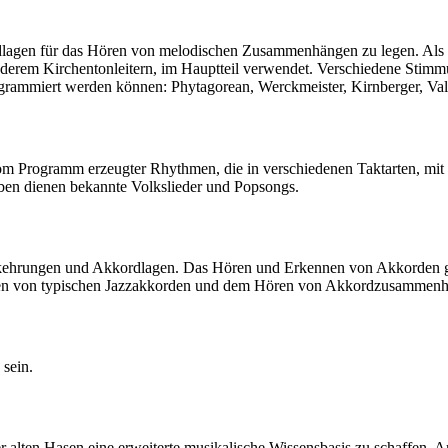
dlagen für das Hören von melodischen Zusammenhängen zu legen. Als Ü
erem Kirchentonleitern, im Hauptteil verwendet. Verschiedene Stimmunge
grammiert werden können: Phytagorean, Werckmeister, Kirnberger, Vall
vom Programm erzeugter Rhythmen, die in verschiedenen Taktarten, mi
aben dienen bekannte Volkslieder und Popsongs.
ehrungen und Akkordlagen. Das Hören und Erkennen von Akkorden gilt 
nen von typischen Jazzakkorden und dem Hören von Akkordzusammen
 sein.
r alten Hasen eine erweiterte musikalische Wissensbasis zu schaffen. 