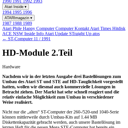
1990
1991
1992
1993
Atari Inside
▾
1994
1995
1996
ATARImagazin
▾
1987
1988
1989
Atari Phile
Happy Computer
Computer Kontakt
Atari Times
Hitdisk
ACE NSW Inside Info
Atari Update
STraight Up
atos
← ST-Computer 11 / 1991
HD-Module 2.Teil
Hardware
Nachdem wir in der letzten Ausgabe drei Bastellösungen zum
Umbau des Atari ST und STE auf HD-Tauglichkeit vorgestellt
hatten, wollen wir diesmal auch kommerzielle Lösungen in
Betracht ziehen. Der Markt hat sehr schnell reagiert und die
relativ einfache Möglichkeit zum Umbau in verschiedener
Weise realisiert.
Nicht nur die „alten“ ST-Computer der 260-/520-und 1040-Serie
können mittlerweile durch Umbau-Kits auf 1.44 MB
Diskettenkapazität gebracht werden, auch unsere Bastellösung im
letzten Heft für die neuen Mega STE-Computer hat bereits ein