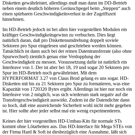
Disketten gewährleistet, allerdings muß man dann im DD-Betrieb
neben einem deutlich höheren Geräuschpegel beim „Steppen“ auch
einen spürbaren Geschwindigkeitsverlust in der Zugriffszeit
hinnehmen.
Im HD-Betrieb jedoch ist bei allen hier vorgestellten Modulen ein
kräftiger Geschwindigkeitsgewinn zu verbuchen. Dies liegt
natürlich daran, daß pro Diskettenumdrehung doppelt soviele
Sektoren pro Spur eingelesen und geschrieben werden können.
Tatsächlich ist dann auch bei der reinen Datentransferrate (also ohne
Spurwechsel) ziemlich genau eine Verdopplung der
Geschwindigkeit zu messen. Voraussetzung dafür ist natürlich ein
Interleave von 1. Der ist aber bei 18, 19 und sogar 20 Sektoren pro
Spur im HD-Betrieb noch gewährleistet. Mit dem
HYPERFORMAT 3.27 von Claus Brod gelang es uns sogar. HD-
Disketten mit bis zu 21 Sektoren pro Spur zu formatieren, was eine
Kapazität von 1720320 Bytes ergibt. Allerdings ist hier nur noch ein
Interleave von 2 möglich, was sich wiederum stark negativ auf die
Transfergeschwindigkeit auswirkt. Zudem ist die Datendichte dann
so hoch, daß eine ausreichende Sicherheit wohl nicht mehr gegeben
ist. Hier sollte aber jeder selbst mal ein wenig experimentieren.
Keines der hier vorgestellten HD-Umbau-Kits für normale STs
kommt ohne Lötarbeiten aus. Das HD-Interface für Mega STEs von
der Firma Hard & Soft ist diesbezüglich eine Ausnahme, läßt sich