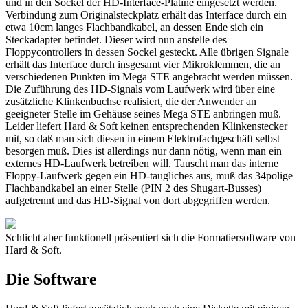
und in den Sockel der HD-Interface-Platine eingesetzt werden.
Verbindung zum Originalsteckplatz erhält das Interface durch ein
etwa 10cm langes Flachbandkabel, an dessen Ende sich ein
Steckadapter befindet. Dieser wird nun anstelle des
Floppycontrollers in dessen Sockel gesteckt. Alle übrigen Signale
erhält das Interface durch insgesamt vier Mikroklemmen, die an
verschiedenen Punkten im Mega STE angebracht werden müssen.
Die Zuführung des HD-Signals vom Laufwerk wird über eine
zusätzliche Klinkenbuchse realisiert, die der Anwender an
geeigneter Stelle im Gehäuse seines Mega STE anbringen muß.
Leider liefert Hard & Soft keinen entsprechenden Klinkenstecker
mit, so daß man sich diesen in einem Elektrofachgeschäft selbst
besorgen muß. Dies ist allerdings nur dann nötig, wenn man ein
externes HD-Laufwerk betreiben will. Tauscht man das interne
Floppy-Laufwerk gegen ein HD-taugliches aus, muß das 34polige
Flachbandkabel an einer Stelle (PIN 2 des Shugart-Busses)
aufgetrennt und das HD-Signal von dort abgegriffen werden.
Schlicht aber funktionell präsentiert sich die Formatiersoftware von
Hard & Soft.
Die Software