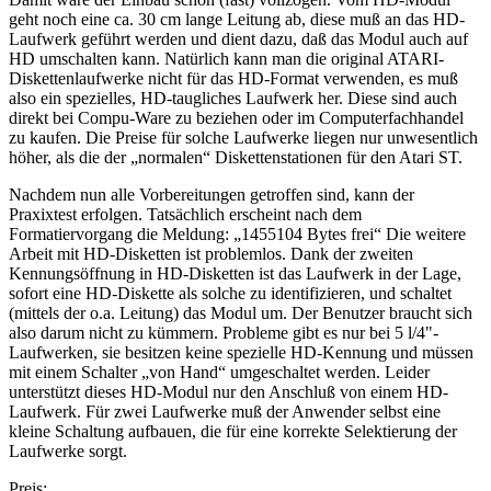
geht noch eine ca. 30 cm lange Leitung ab, diese muß an das HD-
Laufwerk geführt werden und dient dazu, daß das Modul auch auf
HD umschalten kann. Natürlich kann man die original ATARI-
Diskettenlaufwerke nicht für das HD-Format verwenden, es muß
also ein spezielles, HD-taugliches Laufwerk her. Diese sind auch
direkt bei Compu-Ware zu beziehen oder im Computerfachhandel
zu kaufen. Die Preise für solche Laufwerke liegen nur unwesentlich
höher, als die der „normalen“ Diskettenstationen für den Atari ST.
Nachdem nun alle Vorbereitungen getroffen sind, kann der
Praxixtest erfolgen. Tatsächlich erscheint nach dem
Formatiervorgang die Meldung: „1455104 Bytes frei“ Die weitere
Arbeit mit HD-Disketten ist problemlos. Dank der zweiten
Kennungsöffnung in HD-Disketten ist das Laufwerk in der Lage,
sofort eine HD-Diskette als solche zu identifizieren, und schaltet
(mittels der o.a. Leitung) das Modul um. Der Benutzer braucht sich
also darum nicht zu kümmern. Probleme gibt es nur bei 5 l/4"-
Laufwerken, sie besitzen keine spezielle HD-Kennung und müssen
mit einem Schalter „von Hand“ umgeschaltet werden. Leider
unterstützt dieses HD-Modul nur den Anschluß von einem HD-
Laufwerk. Für zwei Laufwerke muß der Anwender selbst eine
kleine Schaltung aufbauen, die für eine korrekte Selektierung der
Laufwerke sorgt.
Preis: