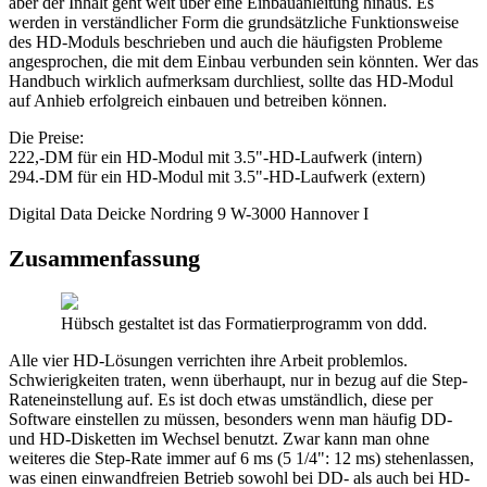
aber der Inhalt geht weit über eine Einbauanleitung hinaus. Es
werden in verständlicher Form die grundsätzliche Funktionsweise
des HD-Moduls beschrieben und auch die häufigsten Probleme
angesprochen, die mit dem Einbau verbunden sein könnten. Wer das
Handbuch wirklich aufmerksam durchliest, sollte das HD-Modul
auf Anhieb erfolgreich einbauen und betreiben können.
Die Preise:
222,-DM für ein HD-Modul mit 3.5"-HD-Laufwerk (intern)
294.-DM für ein HD-Modul mit 3.5"-HD-Laufwerk (extern)
Digital Data Deicke Nordring 9 W-3000 Hannover I
Zusammenfassung
Hübsch gestaltet ist das Formatierprogramm von ddd.
Alle vier HD-Lösungen verrichten ihre Arbeit problemlos.
Schwierigkeiten traten, wenn überhaupt, nur in bezug auf die Step-
Rateneinstellung auf. Es ist doch etwas umständlich, diese per
Software einstellen zu müssen, besonders wenn man häufig DD-
und HD-Disketten im Wechsel benutzt. Zwar kann man ohne
weiteres die Step-Rate immer auf 6 ms (5 1/4": 12 ms) stehenlassen,
was einen einwandfreien Betrieb sowohl bei DD- als auch bei HD-