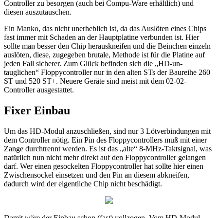
Controller zu besorgen (auch bei Compu-Ware erhältlich) und
diesen auszutauschen.
Ein Manko, das nicht unerheblich ist, da das Auslöten eines Chips
fast immer mit Schaden an der Hauptplatine verbunden ist. Hier
sollte man besser den Chip herauskneifen und die Beinchen einzeln
auslöten, diese, zugegeben brutale, Methode ist für die Platine auf
jeden Fall sicherer. Zum Glück befinden sich die „HD-un-
tauglichen“ Floppycontroller nur in den alten STs der Baureihe 260
ST und 520 ST+. Neuere Geräte sind meist mit dem 02-02-
Controller ausgestattet.
Fixer Einbau
Um das HD-Modul anzuschließen, sind nur 3 Lötverbindungen mit
dem Controller nötig. Ein Pin des Floppycontrollers muß mit einer
Zange durchtrennt werden. Es ist das „alte“ 8-MHz-Taktsignal, was
natürlich nun nicht mehr direkt auf den Floppycontroller gelangen
darf. Wer einen gesockelten Floppycontroller hat sollte hier einen
Zwischensockel einsetzen und den Pin an diesem abkneifen,
dadurch wird der eigentliche Chip nicht beschädigt.
Damit wäre der Einbau schon (fast) vollzogen. Vom HD-Modul