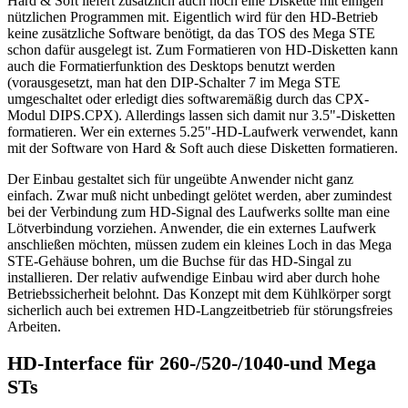
Hard & Soft liefert zusätzlich auch noch eine Diskette mit einigen
nützlichen Programmen mit. Eigentlich wird für den HD-Betrieb
keine zusätzliche Software benötigt, da das TOS des Mega STE
schon dafür ausgelegt ist. Zum Formatieren von HD-Disketten kann
auch die Formatierfunktion des Desktops benutzt werden
(vorausgesetzt, man hat den DIP-Schalter 7 im Mega STE
umgeschaltet oder erledigt dies softwaremäßig durch das CPX-
Modul DIPS.CPX). Allerdings lassen sich damit nur 3.5"-Disketten
formatieren. Wer ein externes 5.25"-HD-Laufwerk verwendet, kann
mit der Software von Hard & Soft auch diese Disketten formatieren.
Der Einbau gestaltet sich für ungeübte Anwender nicht ganz
einfach. Zwar muß nicht unbedingt gelötet werden, aber zumindest
bei der Verbindung zum HD-Signal des Laufwerks sollte man eine
Lötverbindung vorziehen. Anwender, die ein externes Laufwerk
anschließen möchten, müssen zudem ein kleines Loch in das Mega
STE-Gehäuse bohren, um die Buchse für das HD-Singal zu
installieren. Der relativ aufwendige Einbau wird aber durch hohe
Betriebssicherheit belohnt. Das Konzept mit dem Kühlkörper sorgt
sicherlich auch bei extremen HD-Langzeitbetrieb für störungsfreies
Arbeiten.
HD-Interface für 260-/520-/1040-und Mega
STs