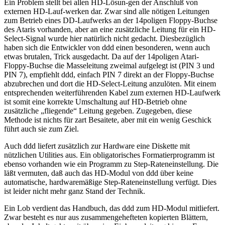
Ein Problem stellt bei allen HD-Lösun-gen der Anschluß von
externen HD-Lauf-werken dar. Zwar sind alle nötigen Leitungen
zum Betrieb eines DD-Laufwerks an der 14poligen Floppy-Buchse
des Ataris vorhanden, aber an eine zusätzliche Leitung für ein HD-
Select-Signal wurde hier natürlich nicht gedacht. Diesbezüglich
haben sich die Entwickler von ddd einen besonderen, wenn auch
etwas brutalen, Trick ausgedacht. Da auf der 14poligen Atari-
Floppy-Buchse die Masseleitung zweimal aufgelegt ist (PIN 3 und
PIN 7), empfiehlt ddd, einfach PIN 7 direkt an der Floppy-Buchse
abzubrechen und dort die HD-Select-Leitung anzulöten. Mit einem
entsprechenden weiterführenden Kabel zum externen HD-Laufwerk
ist somit eine korrekte Umschaltung auf HD-Betrieb ohne
zusätzliche „fliegende“ Leitung gegeben. Zugegeben, diese
Methode ist nichts für zart Besaitete, aber mit ein wenig Geschick
führt auch sie zum Ziel.
Auch ddd liefert zusätzlich zur Hardware eine Diskette mit
nützlichen Utilities aus. Ein obligatorisches Formatierprogramm ist
ebenso vorhanden wie ein Programm zu Step-Rateneinstellung. Die
läßt vermuten, daß auch das HD-Modul von ddd über keine
automatische, hardwaremäßige Step-Rateneinstellung verfügt. Dies
ist leider nicht mehr ganz Stand der Technik.
Ein Lob verdient das Handbuch, das ddd zum HD-Modul mitliefert.
Zwar besteht es nur aus zusammengehefteten kopierten Blättern,