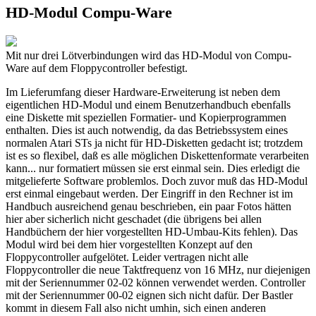
HD-Modul Compu-Ware
Mit nur drei Lötverbindungen wird das HD-Modul von Compu-
Ware auf dem Floppycontroller befestigt.
Im Lieferumfang dieser Hardware-Erweiterung ist neben dem
eigentlichen HD-Modul und einem Benutzerhandbuch ebenfalls
eine Diskette mit speziellen Formatier- und Kopierprogrammen
enthalten. Dies ist auch notwendig, da das Betriebssystem eines
normalen Atari STs ja nicht für HD-Disketten gedacht ist; trotzdem
ist es so flexibel, daß es alle möglichen Diskettenformate verarbeiten
kann... nur formatiert müssen sie erst einmal sein. Dies erledigt die
mitgelieferte Software problemlos. Doch zuvor muß das HD-Modul
erst einmal eingebaut werden. Der Eingriff in den Rechner ist im
Handbuch ausreichend genau beschrieben, ein paar Fotos hätten
hier aber sicherlich nicht geschadet (die übrigens bei allen
Handbüchern der hier vorgestellten HD-Umbau-Kits fehlen). Das
Modul wird bei dem hier vorgestellten Konzept auf den
Floppycontroller aufgelötet. Leider vertragen nicht alle
Floppycontroller die neue Taktfrequenz von 16 MHz, nur diejenigen
mit der Seriennummer 02-02 können verwendet werden. Controller
mit der Seriennummer 00-02 eignen sich nicht dafür. Der Bastler
kommt in diesem Fall also nicht umhin, sich einen anderen