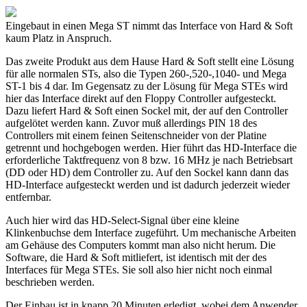
Eingebaut in einen Mega ST nimmt das Interface von Hard & Soft
kaum Platz in Anspruch.
Das zweite Produkt aus dem Hause Hard & Soft stellt eine Lösung
für alle normalen STs, also die Typen 260-,520-,1040- und Mega
ST-1 bis 4 dar. Im Gegensatz zu der Lösung für Mega STEs wird
hier das Interface direkt auf den Floppy Controller aufgesteckt.
Dazu liefert Hard & Soft einen Sockel mit, der auf den Controller
aufgelötet werden kann. Zuvor muß allerdings PIN 18 des
Controllers mit einem feinen Seitenschneider von der Platine
getrennt und hochgebogen werden. Hier führt das HD-Interface die
erforderliche Taktfrequenz von 8 bzw. 16 MHz je nach Betriebsart
(DD oder HD) dem Controller zu. Auf den Sockel kann dann das
HD-Interface aufgesteckt werden und ist dadurch jederzeit wieder
entfernbar.
Auch hier wird das HD-Select-Signal über eine kleine
Klinkenbuchse dem Interface zugeführt. Um mechanische Arbeiten
am Gehäuse des Computers kommt man also nicht herum. Die
Software, die Hard & Soft mitliefert, ist identisch mit der des
Interfaces für Mega STEs. Sie soll also hier nicht noch einmal
beschrieben werden.
Der Einbau ist in knapp 20 Minuten erledigt, wobei dem Anwender