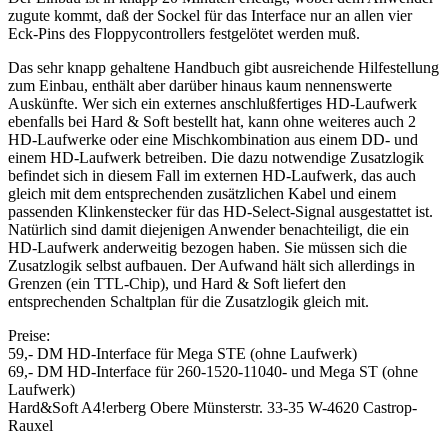
zugute kommt, daß der Sockel für das Interface nur an allen vier
Eck-Pins des Floppycontrollers festgelötet werden muß.
Das sehr knapp gehaltene Handbuch gibt ausreichende Hilfestellung
zum Einbau, enthält aber darüber hinaus kaum nennenswerte
Auskünfte. Wer sich ein externes anschlußfertiges HD-Laufwerk
ebenfalls bei Hard & Soft bestellt hat, kann ohne weiteres auch 2
HD-Laufwerke oder eine Mischkombination aus einem DD- und
einem HD-Laufwerk betreiben. Die dazu notwendige Zusatzlogik
befindet sich in diesem Fall im externen HD-Laufwerk, das auch
gleich mit dem entsprechenden zusätzlichen Kabel und einem
passenden Klinkenstecker für das HD-Select-Signal ausgestattet ist.
Natürlich sind damit diejenigen Anwender benachteiligt, die ein
HD-Laufwerk anderweitig bezogen haben. Sie müssen sich die
Zusatzlogik selbst aufbauen. Der Aufwand hält sich allerdings in
Grenzen (ein TTL-Chip), und Hard & Soft liefert den
entsprechenden Schaltplan für die Zusatzlogik gleich mit.
Preise:
59,- DM HD-Interface für Mega STE (ohne Laufwerk)
69,- DM HD-Interface für 260-1520-11040- und Mega ST (ohne
Laufwerk)
Hard&Soft A4!erberg Obere Münsterstr. 33-35 W-4620 Castrop-
Rauxel