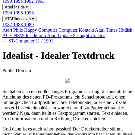
1990
1991
1992
1993
Atari Inside
▾
1994
1995
1996
ATARImagazin
▾
1987
1988
1989
Atari Phile
Happy Computer
Computer Kontakt
Atari Times
Hitdisk
ACE NSW Inside Info
Atari Update
STraight Up
atos
← ST-Computer 11 / 1991
Idealist - Idealer Textdruck
Public Domain
Sie haben also ein endlos langes Programm-Listing, die ausführliche
Anleitung des neuen PD-Programms, ein Schachprotokoll, einen
umfangreichen Luftpostbrief, Ihre Telefondatei, oder eine Unzahl
kurzer Disketteninhaltslisten wartet darauf, zu Papier gebracht zu
werden? Naja, dann heißt es Textprogramm starten, Text einladen,
Text umformatieren und in Richtung Druckerschicken.
Und dann ist es auch schon passiert! Der Druckertreiber stimmt
nicht, Papier ist hängengeblieben, das Programm hat Eigenwilligkeit