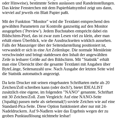
oder Hinweise), bestimmte Seiten auslassen und Randeinstellungen.
Das kleine Fensterchen mit dem Papierblattsymbol zeigt uns dann,
wieviel auf jeweils ein Blatt Papier paßt.
Mit der Funktion "Monitor" wird die Textdatei entsprechend den
gewählten Parametern zur Kontrolle ganzseitig auf den Monitor
ausgegeben (`Preview'). Jedem Buchstaben entspricht dabei ein
Bildschirm-Pixel, das ist zwar zum Lesen viel zu klein, aber man
erhält einen Überblick, wie die Ausdruckseiten wirklich aussehen.
Falls der Mauszeiger über der Seitendarstellung positioniert ist,
verwandelt er sich in eine Art Zeilenlupe. Die normale Menüleiste
verschwindet und bringt stattdessen den Inhalt der angewählten
Zeile in lesbarer Größe auf den Bildschirm. Mit "Statistik" erhält
man eine Übersicht über die gesamte Textdatei mit Angaben über
ByteLänge, Seitenanzahl usw. Nach Ausgabe der letzten Seite wird
die Statistik automatisch angezeigt.
Da kein Drucker mit seinen eingebauten Schriftarten mehr als 20
Zeichen/Zoll schreiben kann (oder doch?), bietet IDEALIST
zusätzlich eine eigene, im folgenden "NANO" genannte, Schriftart
mit 30 Zeichen/Zoll. Zum Vergleich: Auf eine NANO-Seite
(3spaltig) passen mehr als siebenmal(!) soviele Zeichen wie auf eine
Standard-Pica-Seite. Diese Option funktioniert aber nur mit 24-
Nadeldruckern. Auf 9-Nadlern wäre das Ergebnis wegen der zu
groben Punktauflösung nichtmehr lesbar!