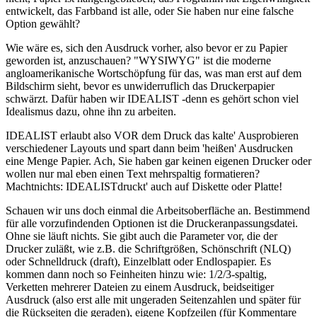
entwickelt, das Farbband ist alle, oder Sie haben nur eine falsche
Option gewählt?
Wie wäre es, sich den Ausdruck vorher, also bevor er zu Papier
geworden ist, anzuschauen? "WYSIWYG" ist die moderne
angloamerikanische Wortschöpfung für das, was man erst auf dem
Bildschirm sieht, bevor es unwiderruflich das Druckerpapier
schwärzt. Dafür haben wir IDEALIST -denn es gehört schon viel
Idealismus dazu, ohne ihn zu arbeiten.
IDEALIST erlaubt also VOR dem Druck das kalte' Ausprobieren
verschiedener Layouts und spart dann beim 'heißen' Ausdrucken
eine Menge Papier. Ach, Sie haben gar keinen eigenen Drucker oder
wollen nur mal eben einen Text mehrspaltig formatieren?
Machtnichts: IDEALISTdruckt' auch auf Diskette oder Platte!
Schauen wir uns doch einmal die Arbeitsoberfläche an. Bestimmend
für alle vorzufindenden Optionen ist die Druckeranpassungsdatei.
Ohne sie läuft nichts. Sie gibt auch die Parameter vor, die der
Drucker zuläßt, wie z.B. die Schriftgrößen, Schönschrift (NLQ)
oder Schnelldruck (draft), Einzelblatt oder Endlospapier. Es
kommen dann noch so Feinheiten hinzu wie: 1/2/3-spaltig,
Verketten mehrerer Dateien zu einem Ausdruck, beidseitiger
Ausdruck (also erst alle mit ungeraden Seitenzahlen und später für
die Rückseiten die geraden), eigene Kopfzeilen (für Kommentare