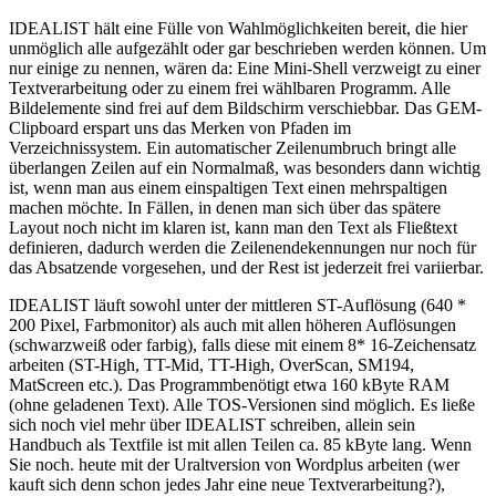
IDEALIST hält eine Fülle von Wahlmöglichkeiten bereit, die hier
unmöglich alle aufgezählt oder gar beschrieben werden können. Um
nur einige zu nennen, wären da: Eine Mini-Shell verzweigt zu einer
Textverarbeitung oder zu einem frei wählbaren Programm. Alle
Bildelemente sind frei auf dem Bildschirm verschiebbar. Das GEM-
Clipboard erspart uns das Merken von Pfaden im
Verzeichnissystem. Ein automatischer Zeilenumbruch bringt alle
überlangen Zeilen auf ein Normalmaß, was besonders dann wichtig
ist, wenn man aus einem einspaltigen Text einen mehrspaltigen
machen möchte. In Fällen, in denen man sich über das spätere
Layout noch nicht im klaren ist, kann man den Text als Fließtext
definieren, dadurch werden die Zeilenendekennungen nur noch für
das Absatzende vorgesehen, und der Rest ist jederzeit frei variierbar.
IDEALIST läuft sowohl unter der mittleren ST-Auflösung (640 *
200 Pixel, Farbmonitor) als auch mit allen höheren Auflösungen
(schwarzweiß oder farbig), falls diese mit einem 8* 16-Zeichensatz
arbeiten (ST-High, TT-Mid, TT-High, OverScan, SM194,
MatScreen etc.). Das Programmbenötigt etwa 160 kByte RAM
(ohne geladenen Text). Alle TOS-Versionen sind möglich. Es ließe
sich noch viel mehr über IDEALIST schreiben, allein sein
Handbuch als Textfile ist mit allen Teilen ca. 85 kByte lang. Wenn
Sie noch. heute mit der Uraltversion von Wordplus arbeiten (wer
kauft sich denn schon jedes Jahr eine neue Textverarbeitung?),