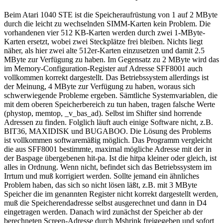
Beim Atari 1040 STE ist die Speicheraufrüstung von 1 auf 2 MByte
durch die leicht zu wechselnden SIMM-Karten kein Problem. Die
vorhandenen vier 512 KB-Karten werden durch zwei 1-MByte-
Karten ersetzt, wobei zwei Steckplätze frei bleiben. Nichts liegt
näher, als hier zwei alte 512er-Karten einzusetzen und damit 2.5
MByte zur Verfügung zu haben. Im Gegensatz zu 2 MByte wird das
im Memory-Configuration-Register auf Adresse SFF8001 auch
vollkommen korrekt dargestellt. Das Betriebssystem allerdings ist
der Meinung, 4 MByte zur Verfügung zu haben, woraus sich
schwerwiegende Probleme ergeben. Sämtliche Systemvariablen, die
mit dem oberen Speicherbereich zu tun haben, tragen falsche Werte
(phystop, memtop, _v_bas_ad). Selbst im Shifter sind horrende
Adressen zu finden. Folglich läuft auch einige Software nicht, z.B.
BIT36, MAXIDISK und BUGABOO. Die Lösung des Problems
ist vollkommen softwaremäßig möglich. Das Programm vergleicht
die aus SFF8001 bestimmte, maximal mögliche Adresse mit der in
der Baspage übergebenen hit-pa. Ist die hitpa kleiner oder gleich, ist
alles in Ordnung. Wenn nicht, befindet sich das Betriebssystem im
Irrtum und muß korrigiert werden. Sollte jemand ein ähnliches
Problem haben, das sich so nicht lösen läßt, z.B. mit 3 MByte
Speicher die im genannten Register nicht korrekt dargestellt werden,
muß die Speicherendadresse selbst ausgerechnet und dann in D4
eingetragen werden. Danach wird zunächst der Speicher ab der
berechneten Screen-Adresse durch Mshrink freigegeben und sofort