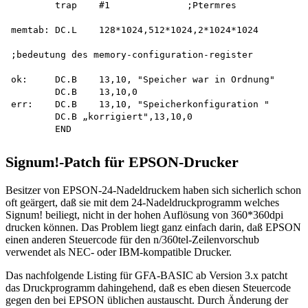
        trap    #1              ;Ptermres

memtab: DC.L    128*1024,512*1024,2*1024*1024

;bedeutung des memory-configuration-register

ok:     DC.B    13,10, "Speicher war in Ordnung"

        DC.B    13,10,0 

err:    DC.B    13,10, "Speicherkonfiguration "

        DC.B „korrigiert",13,10,0 

Signum!-Patch für EPSON-Drucker
Besitzer von EPSON-24-Nadeldruckem haben sich sicherlich schon
oft geärgert, daß sie mit dem 24-Nadeldruckprogramm welches
Signum! beiliegt, nicht in der hohen Auflösung von 360*360dpi
drucken können. Das Problem liegt ganz einfach darin, daß EPSON
einen anderen Steuercode für den n/360tel-Zeilenvorschub
verwendet als NEC- oder IBM-kompatible Drucker.
Das nachfolgende Listing für GFA-BASIC ab Version 3.x patcht
das Druckprogramm dahingehend, daß es eben diesen Steuercode
gegen den bei EPSON üblichen austauscht. Durch Änderung der