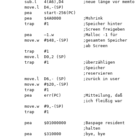
        sub.l   4(A6),D4        ;neue länge vor memtop

        move.l  D4,-(SP)

        pea     start-256(PC)

        pea     $4A0000         ;Mshrink

        trap    #1              ;Speicher hinter

                                ;Screen freigeben 

        pea     —1.w            ;Malloc -1 für

        move.w  #$48,-(SP)      ;gesamten Speicher

                                ;ab Screen

        trap    #1

        move.l  D0,2 (SP)

        trap    #1              ;überzähligen

                                ;Speicher 

                                ;reservieren 

        move.l  D6,- (SP)       ;zurück in user

        move.w  #$20,-(SP)

        trap    #1

        pea     err(PC)         ;Mitteilung, daß

                                ;ich fleißig war

        move.w  #9,-(SP)

        trap    #1

        pea     $01000000       ;Baspage resident

                                ;halten

        pea     $310000         ;bye, bye
