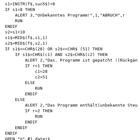
s1=INSTR(f$,such$)+8 

IF s1=8 THEN

    ALERT 3,"Unbekanntes Programm!",1,"ABRUCH",r 

    RUN 

ENDIF 

s2=s1+10

s1$=MID$(f$,s1,1) 

s2$=MID$(f$,s2,1)

IF s1$<>CHR$(28) OR s2$<>CHR$ (51) THEN 

    IF s1$=CHR$(c1) AND s2$=CHR$(c2) THEN 

        ALERT 2,"Das. Programm ist gepatcht !|Rückgäng
        IF r=1 THEN 

            c1=28 

            c2=51 

        ELSE 

            RUN 

        ENDIF 

    ELSE

        ALERT 2,"Das Programm enthält|unbekannte Steue
        IF r=2 THEN 

            RUN 

        ENDIF

    ENDIF

ENDIF

OPEN "U",#1,datei$
