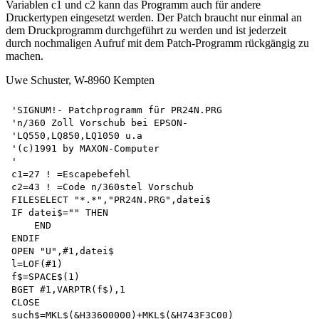
Variablen c1 und c2 kann das Programm auch für andere
Druckertypen eingesetzt werden. Der Patch braucht nur einmal an
dem Druckprogramm durchgeführt zu werden und ist jederzeit
durch nochmaligen Aufruf mit dem Patch-Programm rückgängig zu
machen.
Uwe Schuster, W-8960 Kempten
'SIGNUM!- Patchprogramm für PR24N.PRG 

'n/360 Zoll Vorschub bei EPSON-

'LQ550,LQ850,LQ1050 u.a 

'(c)1991 by MAXON-Computer

'

c1=27 ! =Escapebefehl

c2=43 ! =Code n/360stel Vorschub

FILESELECT "*.*","PR24N.PRG",datei$

IF datei$="" THEN 

    END 

ENDIF

OPEN "U",#1,datei$

l=LOF(#1) 

f$=SPACE$(1)

BGET #1,VARPTR(f$),1 

CLOSE

such$=MKL$(&H33600000)+MKL$(&H743F3C00) 
