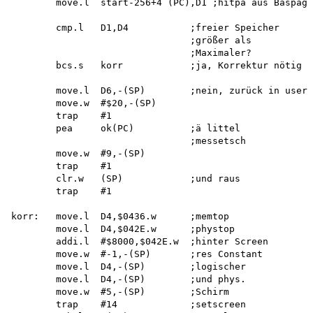
        move.l  start-256+4 (PC),D1 ;hitpa aus Baspage

        cmp.l   D1,D4           ;freier Speicher

                                ;größer als 

                                ;Maximaler? 

        bcs.s   korr            ;ja, Korrektur nötig

        move.l  D6,-(SP)        ;nein, zurück in userm
        move.w  #$20,-(SP)

        trap    #1

        pea     ok(PC)          ;ä littel

                                ;messetsch

        move.w  #9,-(SP)

        trap    #1

        clr.w   (SP)            ;und raus

        trap    #1

korr:   move.l  D4,$0436.w      ;memtop

        move.l  D4,$042E.w      ;phystop

        addi.l  #$8000,$042E.w  ;hinter Screen

        move.w  #-1,-(SP)       ;res Constant

        move.l  D4,-(SP)        ;logischer

        move.l  D4,-(SP)        ;und phys.

        move.w  #5,-(SP)        ;Schirm

        trap    #14             ;setscreen
