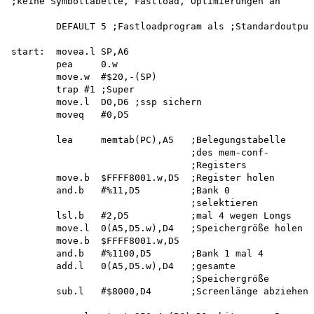
;keine Symboltabelle, Fastload, Optimierungen an

        DEFAULT 5 ;Fastloadprogram als ;Standardoutput

start:  movea.l SP,A6

        pea     0.w

        move.w  #$20,-(SP)

        trap #1 ;Super

        move.l  D0,D6 ;ssp sichern

        moveq   #0,D5

        lea     memtab(PC),A5   ;Belegungstabelle

                                ;des mem-conf-

                                ;Registers 

        move.b  $FFFF8001.w,D5  ;Register holen 

        and.b   #%11,D5         ;Bank 0

                                ;selektieren 

        lsl.b   #2,D5           ;mal 4 wegen Longs

        move.l  0(A5,D5.w),D4   ;Speichergröße holen

        move.b  $FFFF8001.w,D5

        and.b   #%1100,D5       ;Bank 1 mal 4

        add.l   0(A5,D5.w),D4   ;gesamte

                                ;Speichergröße 

        sub.l   #$8000,D4       ;Screenlänge abziehen
