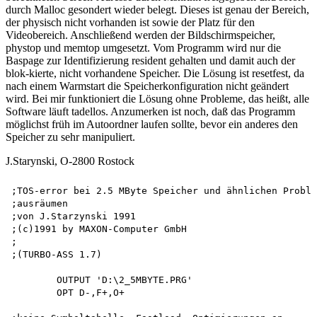
durch Malloc gesondert wieder belegt. Dieses ist genau der Bereich,
der physisch nicht vorhanden ist sowie der Platz für den
Videobereich. Anschließend werden der Bildschirmspeicher,
phystop und memtop umgesetzt. Vom Programm wird nur die
Baspage zur Identifizierung resident gehalten und damit auch der
blok-kierte, nicht vorhandene Speicher. Die Lösung ist resetfest, da
nach einem Warmstart die Speicherkonfiguration nicht geändert
wird. Bei mir funktioniert die Lösung ohne Probleme, das heißt, alle
Software läuft tadellos. Anzumerken ist noch, daß das Programm
möglichst früh im Autoordner laufen sollte, bevor ein anderes den
Speicher zu sehr manipuliert.
J.Starynski, O-2800 Rostock
;TOS-error bei 2.5 MByte Speicher und ähnlichen Proble
;ausräumen

;von J.Starzynski 1991 

;(c)1991 by MAXON-Computer GmbH

;

;(TURBO-ASS 1.7)

        OUTPUT 'D:\2_5MBYTE.PRG'

        OPT D-,F+,O+
