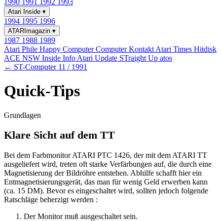
1990
1991
1992
1993
Atari Inside
▾
1994
1995
1996
ATARImagazin
▾
1987
1988
1989
Atari Phile
Happy Computer
Computer Kontakt
Atari Times
Hitdisk
ACE NSW Inside Info
Atari Update
STraight Up
atos
← ST-Computer 11 / 1991
Quick-Tips
Grundlagen
Klare Sicht auf dem TT
Bei dem Farbmonitor ATARI PTC 1426, der mit dem ATARI TT
ausgeliefert wird, treten oft starke Verfärbungen auf, die durch eine
Magnetisierung der Bildröhre entstehen. Abhilfe schafft hier ein
Entmagnetisierungsgerät, das man für wenig Geld erwerben kann
(ca. 15 DM). Bevor es eingeschaltet wird, sollten jedoch folgende
Ratschläge beherzigt werden :
Der Monitor muß ausgeschaltet sein.