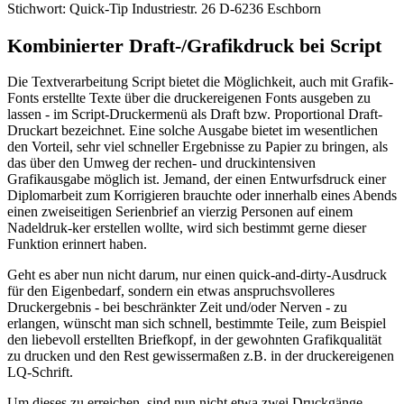
Stichwort: Quick-Tip Industriestr. 26 D-6236 Eschborn
Kombinierter Draft-/Grafikdruck bei Script
Die Textverarbeitung Script bietet die Möglichkeit, auch mit Grafik-
Fonts erstellte Texte über die druckereigenen Fonts ausgeben zu
lassen - im Script-Druckermenü als Draft bzw. Proportional Draft-
Druckart bezeichnet. Eine solche Ausgabe bietet im wesentlichen
den Vorteil, sehr viel schneller Ergebnisse zu Papier zu bringen, als
das über den Umweg der rechen- und druckintensiven
Grafikausgabe möglich ist. Jemand, der einen Entwurfsdruck einer
Diplomarbeit zum Korrigieren brauchte oder innerhalb eines Abends
einen zweiseitigen Serienbrief an vierzig Personen auf einem
Nadeldruk-ker erstellen wollte, wird sich bestimmt gerne dieser
Funktion erinnert haben.
Geht es aber nun nicht darum, nur einen quick-and-dirty-Ausdruck
für den Eigenbedarf, sondern ein etwas anspruchsvolleres
Druckergebnis - bei beschränkter Zeit und/oder Nerven - zu
erlangen, wünscht man sich schnell, bestimmte Teile, zum Beispiel
den liebevoll erstellten Briefkopf, in der gewohnten Grafikqualität
zu drucken und den Rest gewissermaßen z.B. in der druckereigenen
LQ-Schrift.
Um dieses zu erreichen, sind nun nicht etwa zwei Druckgänge