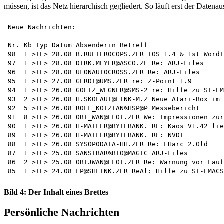
müssen, ist das Netz hierarchisch gegliedert. So läuft erst der Date
Neue Nachrichten:

Nr. Kb Typ Datum Absenderin Betreff

98  1 >TE> 28.08 B.RUETER0COPS.ZER TOS 1.4 & 1st Word+

97  1 >TE> 28.08 DIRK.MEYER@ASCO.ZE Re: ARJ-Files

96  1 >TE> 28.08 UFONAUT0CROSS.ZER Re: ARJ-Files

95  1 >TE> 27.08 GERDI@UMS.ZER re: Z-Point 1.9

94  1 >TE> 26.08 GOETZ_WEGNER@SMS-2 re: Hilfe zu ST-EM
93  2 >TE> 26.08 H.SKOLAUT@LINK-M.Z Neue Atari-Box im 
92  5 >TE> 26.08 ROLF_KOTZIAN%HSP@P Messebericht

91  8 >TE> 26.08 OBI_WAN@ELOI.ZER We: Impressionen zur
90  1 >TE> 26.08 H-MAILER@BYTEBANK. RE: Kaos V1.42 lie
89  1 >TE> 26.08 H-MAILER@BYTEBANK. RE: NVDI

88  1 >TE> 26.08 SYSOP0DATA-HH.ZER Re: LHarc 2.Old

87  1 >TE> 25.08 SANSIBAR%BIO@MAGIC ARJ-Files

86  2 >TE> 25.08 OBIJWAN@ELOI.ZER Re: Warnung vor Lauf
Bild 4: Der Inhalt eines Brettes
Persönliche Nachrichten