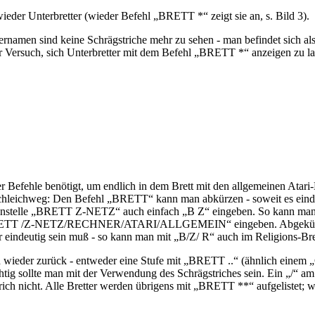
eder Unterbretter (wieder Befehl „BRETT *“ zeigt sie an, s. Bild 3).
ternamen sind keine Schrägstriche mehr zu sehen - man befindet sich al
rsuch, sich Unterbretter mit dem Befehl „BRETT *“ anzeigen zu lass
er Befehle benötigt, um endlich in dem Brett mit den allgemeinen Atar
chleichweg: Den Befehl „BRETT“ kann man abkürzen - soweit es eindeut
so anstelle „BRETT Z-NETZ“ auch einfach „B Z“ eingeben. So kann man
 „BRETT /Z-NETZ/RECHNER/ATARI/ALLGEMEIN“ eingeben. Abgekürzt ge
eindeutig sein muß - so kann man mit „B/Z/ R“ auch im Religions-Bre
h wieder zurück - entweder eine Stufe mit „BRETT ..“ (ähnlich einem „
ichtig sollte man mit der Verwendung des Schrägstriches sein. Ein „/“
trich nicht. Alle Bretter werden übrigens mit „BRETT **“ aufgelistet; 