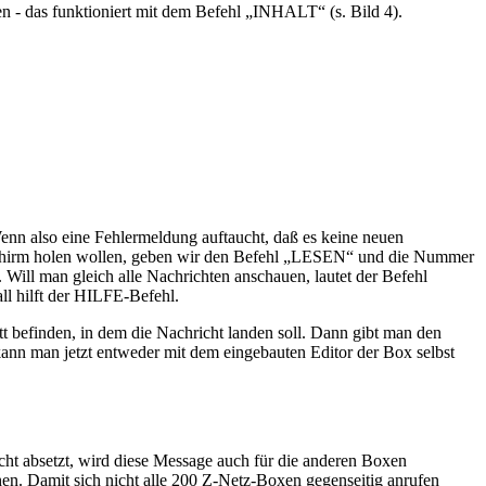
en - das funktioniert mit dem Befehl „INHALT“ (s. Bild 4).
nn also eine Fehlermeldung auftaucht, daß es keine neuen
dschirm holen wollen, geben wir den Befehl „LESEN“ und die Nummer
ill man gleich alle Nachrichten anschauen, lautet der Befehl
l hilft der HILFE-Befehl.
befinden, in dem die Nachricht landen soll. Dann gibt man den
nn man jetzt entweder mit dem eingebauten Editor der Box selbst
ht absetzt, wird diese Message auch für die anderen Boxen
en. Damit sich nicht alle 200 Z-Netz-Boxen gegenseitig anrufen