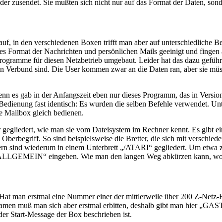
r zusendet. Sie mußten sich nicht nur auf das Format der Daten, sondern
uf, in den verschiedenen Boxen trifft man aber auf unterschiedliche 
hes Format der Nachrichten und persönlichen Mails geeinigt und fingen 
ogramme für diesen Netzbetrieb umgebaut. Leider hat das dazu geführt
 Verbund sind. Die User kommen zwar an die Daten ran, aber sie müss
denn es gab in der Anfangszeit eben nur dieses Programm, das in Ver
Bedienung fast identisch: Es wurden die selben Befehle verwendet. Un
e Mailbox gleich bedienen.
ur gegliedert, wie man sie vom Dateisystem im Rechner kennt. Es gibt 
n Oberbegriff. So sind beispielsweise die Bretter, die sich mit verschi
 sind wiederum in einem Unterbrett „/ATARI“ gegliedert. Um etwa z
EIN“ eingeben. Wie man den langen Weg abkürzen kann, wollen 
. Hat man erstmal eine Nummer einer der mittlerweile über 200 Z-Netz
men muß man sich aber erstmal erbitten, deshalb gibt man hier „GAS
 der Start-Message der Box beschrieben ist.