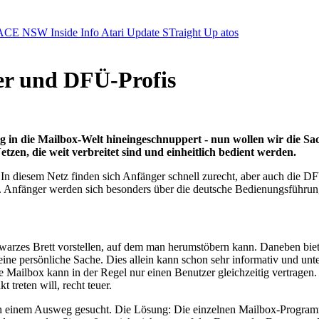
ACE NSW Inside Info
Atari Update
STraight Up
atos
er und DFÜ-Profis
in die Mailbox-Welt hineingeschnuppert - nun wollen wir die Sach
n, die weit verbreitet sind und einheitlich bedient werden.
 diesem Netz finden sich Anfänger schnell zurecht, aber auch die DF
t. Anfänger werden sich besonders über die deutsche Bedienungsführung 
arzes Brett vorstellen, auf dem man herumstöbern kann. Daneben biete
d eine persönliche Sache. Dies allein kann schon sehr informativ und u
 Die Mailbox kann in der Regel nur einen Benutzer gleichzeitig vertrage
 treten will, recht teuer.
ch einem Ausweg gesucht. Die Lösung: Die einzelnen Mailbox-Program