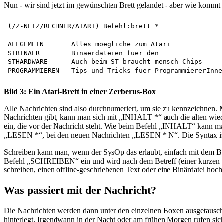
Nun - wir sind jetzt im gewünschten Brett gelandet - aber wie kommt 
(/Z-NETZ/RECHNER/ATARI) Befehl:brett *

ALLGEMEIN       Alles moegliche zum Atari

STBINAER        Binaerdateien fuer den

STHARDWARE      Auch beim ST braucht mensch Chips

Bild 3: Ein Atari-Brett in einer Zerberus-Box
Alle Nachrichten sind also durchnumeriert, um sie zu kennzeichnen
Nachrichten gibt, kann man sich mit „INHALT *“ auch die alten wie
ein, die vor der Nachricht steht. Wie beim Befehl „INHALT“ kann ma
„LESEN *“, bei den neuen Nachrichten „LESEN * N“. Die Syntax ist b
Schreiben kann man, wenn der SysOp das erlaubt, einfach mit dem 
Befehl „SCHREIBEN“ ein und wird nach dem Betreff (einer kurzen Zu
schreiben, einen offline-geschriebenen Text oder eine Binärdatei hoch
Was passiert mit der Nachricht?
Die Nachrichten werden dann unter den einzelnen Boxen ausgetauscht
hinterlegt. Irgendwann in der Nacht oder am frühen Morgen rufen sic