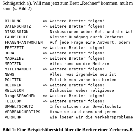
Schrägstrich (/). Will man jetzt zum Brett „Rechner“ kommen, muß
kann (s. Bild 2).
BILDUNG         »> Weitere Bretter folgen!

DATENSCHUTZ     »> Weitere Bretter folgen!

DISKUSSION         Diskussionen ueber Gott und die Wel
FAHRSCHULE         Kleiner Rundgang durch Zerberus

FRAGEN+ANTWORTEN   Auf jede Frage eine Antwort, oder? 

FREIZEIT        »> Weitere Bretter folgen!

JURA            »> Weitere Bretter folgen!

MAGAZINE        »> Weitere Bretter folgen!

MEDIZIN            Alles rund um die Medizin

MITEINANDER     »> Weitere Bretter folgen!

NEWS               Alles, was irgendwie neu ist

POLITIK            Politik von vorne bis hinten

RECHNER         »> Weitere Bretter folgen!

RELIGION           Diskussion ueber religioese

DingeSPRACHEN   »> Weitere Bretter folgen!

TELECOM         »> Weitere Bretter folgen!

UMWELTSCHUTZ       Informationen zum Umweltschutz

VERBRAUCHERTIPS    Hinweise zu diesem und jenem 

Bild 1: Eine Beispielsübersicht über die Bretter einer Zerberus-