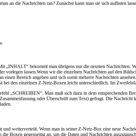
man an die Nachrichten ran? Zunächst kann man sie sich auflisten lass
. Mit „INHALT“ bekommt man übrigens nur die neusten Nachrichten. We
der vorlegen lassen.Wenn wir die einzelnen Nachrichten auf den Bil
n einen Bereich angeben und sich somit mehrere Nachrichten ansehen. W
ei den einzelnen Z-Netz-Boxen leicht unterschiedlich. Im Zweifelsfal
Befehl „SCHREIBEN“. Man muß sich dazu in dem entsprechenden Brett 
sammenfassung oder Überschrift zum Text) gefragt. Die Nachricht ka
laden.
 und weiterverteilt. Wenn man in seiner Z-Netz-Box eine neue Nachric
h die Boxen gegenseitig an, um die Daten und Nachrichten auszutausch