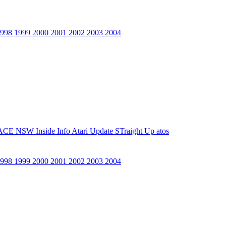
1998
1999
2000
2001
2002
2003
2004
ACE NSW Inside Info
Atari Update
STraight Up
atos
1998
1999
2000
2001
2002
2003
2004