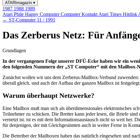
ATARImagazin
▾
1987
1988
1989
Atari Phile
Happy Computer
Computer Kontakt
Atari Times
Hitdisk
← ST-Computer 11 / 1991
Das Zerberus Netz: Für Anfäng
Grundlagen
In der vergangenen Folge unserer DFÜ-Ecke haben wir ein wenig 
den folgenden Nummern der „ST Computer“ mit den Mailbox-Netze
Zunächst wollen wir uns dem Zerberus-Mailbox-Verbund zuwenden: In
überall gleich, und auch der Aufbau der ganzen Mailbox ist festgeleg
Warum überhaupt Netzwerke?
Eine Mailbox muß man sich als überdimensionales elektronisches schw
Teilnehmer zu schicken. Die Bretter kann jeder lesen, die Briefe sin
vernetzt ist. ist es mit dem Informationsaustausch nicht so weit her.
für denjenigen, der mit Gleichgesinnten auch in weiter Ferne in Kontakt
Die Betreiber der Mailboxen haben das natürlich eingesehen und na