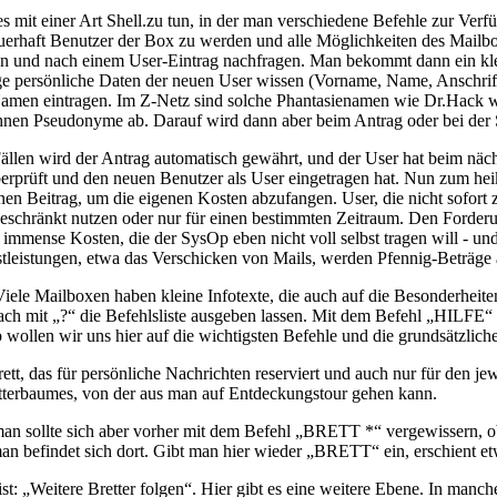
es mit einer Art Shell.zu tun, in der man verschiedene Befehle zur Ve
erhaft Benutzer der Box zu werden und alle Möglichkeiten des Mailbo
d nach einem User-Eintrag nachfragen. Man bekommt dann ein klei
e persönliche Daten der neuen User wissen (Vorname, Name, Anschrift
men eintragen. Im Z-Netz sind solche Phantasienamen wie Dr.Hack wei
hnen Pseudonyme ab. Darauf wird dann aber beim Antrag oder bei der
 Fällen wird der Antrag automatisch gewährt, und der User hat beim nä
rprüft und den neuen Benutzer als User eingetragen hat. Nun zum hei
en Beitrag, um die eigenen Kosten abzufangen. User, die nicht sofort 
schränkt nutzen oder nur für einen bestimmten Zeitraum. Den Forderu
mmense Kosten, die der SysOp eben nicht voll selbst tragen will - und 
tleistungen, etwa das Verschicken von Mails, werden Pfennig-Beträge
iele Mailboxen haben kleine Infotexte, die auch auf die Besonderheite
nfach mit „?“ die Befehlsliste ausgeben lassen. Mit dem Befehl „HIL
wollen wir uns hier auf die wichtigsten Befehle und die grundsätzlich
t, das für persönliche Nachrichten reserviert und auch nur für den jewe
retterbaumes, von der aus man auf Entdeckungstour gehen kann.
, man sollte sich aber vorher mit dem Befehl „BRETT *“ vergewissern, o
befindet sich dort. Gibt man hier wieder „BRETT“ ein, erschient etw
 ist: „Weitere Bretter folgen“. Hier gibt es eine weitere Ebene. In man