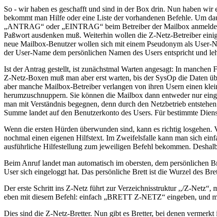
So - wir haben es geschafft und sind in der Box drin. Nun haben wir 
bekommt man Hilfe oder eine Liste der vorhandenen Befehle. Um dau
„ANTRAG“ oder „EINTRAG“ beim Betreiber der Mailbox anmelden un
Paßwort ausdenken muß. Weiterhin wollen die Z-Netz-Betreiber einig
neue Mailbox-Benutzer wollen sich mit einem Pseudonym als User-Na
der User-Name dem persönlichen Namen des Users entspricht und le
Ist der Antrag gestellt, ist zunächstmal Warten angesagt: In manchen
Z-Netz-Boxen muß man aber erst warten, bis der SysOp die Daten übe
aber manche Mailbox-Betreiber verlangen von ihren Usern einen klein
herumzuschnuppern. Sie können die Mailbox dann entweder nur einge
man mit Verständnis begegnen, denn durch den Netzbetrieb entstehen i
Summe landet auf den Benutzerkonto des Users. Für bestimmte Diens
Wenn die ersten Hürden überwunden sind, kann es richtig losgehen. V
nochmal einen eigenen Hilfstext. Im Zweifelsfalle kann man sich ei
ausführliche Hilfestellung zum jeweiligen Befehl bekommen. Deshalb 
Beim Anruf landet man automatisch im obersten, dem persönlichen Bret
User sich eingeloggt hat. Das persönliche Brett ist die Wurzel des B
Der erste Schritt ins Z-Netz führt zur Verzeichnisstruktur ,,/Z-Netz“
eben mit diesem Befehl: einfach „BRETT Z-NETZ“ eingeben, und man 
Dies sind die Z-Netz-Bretter. Nun gibt es Bretter, bei denen vermerkt