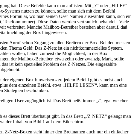
rfügung hat. Diese Befehle kann man auflisten: Mit „?“ oder „HILFE“
x-Systems nutzen zu können, sollte man sich mit dem Befehl
nes Formular, wo man seinen User-Namen auswählen kann, sich ein
, Telefonnummer). Diese Daten werden vertraulich behandelt. Viele
t verbreitet. Manche Mailbox-Betreiber bestehen aber darauf, daß
 Startmeldung der Box hingewiesen.
chsten Anruf schon Zugang zu allen Brettern der Box. Bei den meisten
klen Thema Geld: Das Z-Netz ist ein nichtkommerzielles System,
zahlen wollen, haben zumeist die Möglichkeit, in der Box
ngen der Mailbox-Betreiber, etwa zehn oder zwanzig Mark, sollte
das ist kein spezielles Problem des Z-Netzes. Die eingezahlte
 abgebucht.
n der eigenen Box hinweisen - zu jedem Befehl gibt es meist auch
FE“ plus dem einzelnen Befehl, etwa „HILFE LESEN“, kann man eine
en Strategien beschränken.
iligen User zugänglich ist. Das Brett heißt immer „/“, egal welcher
b es dieses Brett überhaupt gibt. In das Brett ,,/Z-NETZ“ gelangt man
a der Inhalt von Bild 1 auf dem Bildschirm.
chen Z-Netz-Boxen steht hinter den Brettnamen auch nur ein einfacher