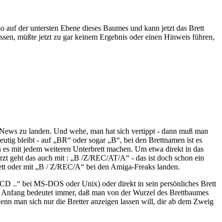
so auf der untersten Ebene dieses Baumes und kann jetzt das Brett
en, müßte jetzt zu gar keinem Ergebnis oder einen Hinweis führen,
i-News zu landen. Und wehe, man hat sich vertippt - dann muß man
ig bleibt - auf „BR“ oder sogar „B“, bei den Brettnamen ist es
 es mit jedem weiteren Unterbrett machen. Um etwa direkt in das
ht das auch mit : „B /Z/REC/AT/A“ - das ist doch schon ein
tt oder mit „B / Z/REC/A“ bei den Amiga-Freaks landen.
CD ..“ bei MS-DOS oder Unix) oder direkt in sein persönliches Brett
 am Anfang bedeutet immer, daß man von der Wurzel des Brettbaumes
wenn man sich nur die Bretter anzeigen lassen will, die ab dem Zweig