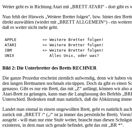
Weiter geht es in Richtung Atari mit „BRETT ATARI“ - dort gibt es wi
Nun fehlt der Hinweis „Weitere Bretter folgen“, bzw. hinter den Bret
direkt auswählen (wieder mit „BRETT ALLGEMEIN“) - ein weiterer Ve
daß es weiter nicht mehr geht.
APPLE           »> Weitere Bretter folgen!

ATARI           »> Weitere Bretter folgen!

IBM             »> Weitere Bretter folgen!

Bild 2: Die Unterbretter des Bretts RECHNER
Die ganze Prozedur erscheint ziemlich aufwendig, denn wir haben vi
den langen Brettnamen nochmals ein-tippen. Doch da gibt es einen S
genauso. Gibt es nur ein Brett, das mit „Z“ anfängt, können wir al
Atari-Brett zu gelangen, kann man die Langfassung des Befehls
Unterschied. Bedenken muß man natürlich, daß die Abkürzung immer 
Landet man einmal in einem ungewollten Brett, geht es natürlich auc
zurück mit „BRETT /“ („/“ ist ja immer das persönliche Brett). Vors
ausgeht - will man nur eine Stufe weiter, braucht man diesen Schrägs
existieren, in dem man sich gerade befindet, geht das mit „BR *“.