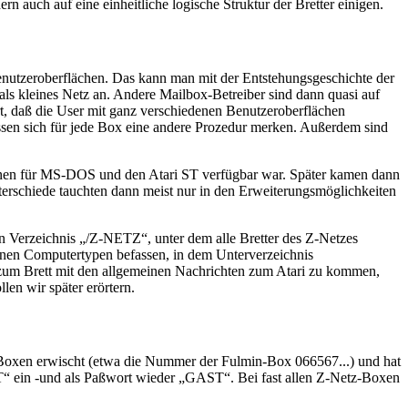
 auch auf eine einheitliche logische Struktur der Bretter einigen.
Benutzeroberflächen. Das kann man mit der Entstehungsgeschichte der
als kleines Netz an. Andere Mailbox-Betreiber sind dann quasi auf
, daß die User mit ganz verschiedenen Benutzeroberflächen
en sich für jede Box eine andere Prozedur merken. Außerdem sind
sionen für MS-DOS und den Atari ST verfügbar war. Später kamen dann
terschiede tauchten dann meist nur in den Erweiterungsmöglichkeiten
ein Verzeichnis „/Z-NETZ“, unter dem alle Bretter des Z-Netzes
edenen Computertypen befassen, in dem Unterverzeichnis
um Brett mit den allgemeinen Nachrichten zum Atari zu kommen,
wir später erörtern.
-Boxen erwischt (etwa die Nummer der Fulmin-Box 066567...) und hat
T“ ein -und als Paßwort wieder „GAST“. Bei fast allen Z-Netz-Boxen