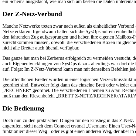
ein Schema ausgedacht, wie man sich am besten die Daten untereinande
Der Z-Netz-Verbund
Manche Netzwerke treten zwar nach außen als einheitlicher Verbund a
Netze erklären. Irgendwann hatten sich die SysOps auf ein einheitlic
den fahrenden Zug aufgesprungen und haben ihre eigenen Mailbox-Pr
zurechtkommen müssen, obwohl die verschiedenen Boxen im gleichen
nicht alle Bretter auch überall verfügbar.
Das ganze hat man bei Zerberus erfolgreich zu vermeiden versucht, 
auch Eigenentwicklungen von SysOps dazu - allerdings war dort die 
auf. Folge: Im Z-Netz-Verbund kann man mit denselben Befehlen jed
Die öffentlichen Bretter wurden in einer logischen Verzeichnisstrukt
geordnet sind. Entweder folgt dann das einzelne Brett oder wieder ei
„/RECHNER“ geordnet. Die verschiedenen Themen zu Atari-Rechnern
muß man den Riesenbefehl „BRETT Z-NETZ/RECHNER/ATARI/ALLGEM
Die Bedienung
Doch nun zu den praktischen Dingen für den Einstieg in das Z-Netz
angerufen, steht nach dem Connect erstmal „Username Einen User-Na
funktioniert dieser Weg - oder es gibt einen anderen Weg, der aber in