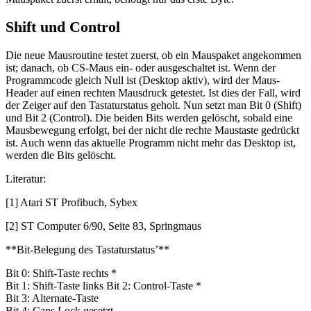
Shift und Control
Die neue Mausroutine testet zuerst, ob ein Mauspaket angekommen
ist; danach, ob CS-Maus ein- oder ausgeschaltet ist. Wenn der
Programmcode gleich Null ist (Desktop aktiv), wird der Maus-
Header auf einen rechten Mausdruck getestet. Ist dies der Fall, wird
der Zeiger auf den Tastaturstatus geholt. Nun setzt man Bit 0 (Shift)
und Bit 2 (Control). Die beiden Bits werden gelöscht, sobald eine
Mausbewegung erfolgt, bei der nicht die rechte Maustaste gedrückt
ist. Auch wenn das aktuelle Programm nicht mehr das Desktop ist,
werden die Bits gelöscht.
Literatur:
[1] Atari ST Profibuch, Sybex
[2] ST Computer 6/90, Seite 83, Springmaus
**Bit-Belegung des Tastaturstatus’**
Bit 0: Shift-Taste rechts *
Bit 1: Shift-Taste links Bit 2: Control-Taste *
Bit 3: Alternate-Taste
Bit 4: Caps Lock gesetzt