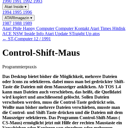
1990
1991
1992
1993
Atari Inside
▾
1994
1995
1996
ATARImagazin
▾
1987
1988
1989
Atari Phile
Happy Computer
Computer Kontakt
Atari Times
Hitdisk
ACE NSW Inside Info
Atari Update
STraight Up
atos
← ST-Computer 12 / 1991
Control-Shift-Maus
Programmierpraxis
Das Desktop bietet bisher die Möglichkeit, mehrere Dateien
oder Icons zu selektieren. dabei muss man bei gedrückter Shift-
Taste die Dateien mit dem Mauszeiger anklicken. Ab TOS 1.4
kann man Dateien auch verschieben, das heißt, die Quelldatei
wird kopiert und anschliessend gelöscht. Sollen Dateien
verschoben werden, muss die Control-Taste gedrückt sein.
Wollte man bisher mehrere Dateien verschieben, musste man
die Control- und Shift-Taste drücken und die Dateien mit dem
Mauszeiger selektieren. Das Programm Control-Shift-Maus (
CS-Maus) ermöglicht jetzt mit Hilfe der rechten Maustaste ein
Verschieben oder Kopieren von einzelnen oder mehreren