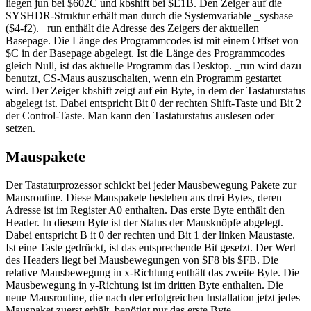
liegen jun bei $602C und kbshift bei $E1B. Den Zeiger auf die
SYSHDR-Struktur erhält man durch die Systemvariable _sysbase
($4-f2). _run enthält die Adresse des Zeigers der aktuellen
Basepage. Die Länge des Programmcodes ist mit einem Offset von
$C in der Basepage abgelegt. Ist die Länge des Programmcodes
gleich Null, ist das aktuelle Programm das Desktop. _run wird dazu
benutzt, CS-Maus auszuschalten, wenn ein Programm gestartet
wird. Der Zeiger kbshift zeigt auf ein Byte, in dem der Tastaturstatus
abgelegt ist. Dabei entspricht Bit 0 der rechten Shift-Taste und Bit 2
der Control-Taste. Man kann den Tastaturstatus auslesen oder
setzen.
Mauspakete
Der Tastaturprozessor schickt bei jeder Mausbewegung Pakete zur
Mausroutine. Diese Mauspakete bestehen aus drei Bytes, deren
Adresse ist im Register A0 enthalten. Das erste Byte enthält den
Header. In diesem Byte ist der Status der Mausknöpfe abgelegt.
Dabei entspricht B it 0 der rechten und Bit 1 der linken Maustaste.
Ist eine Taste gedrückt, ist das entsprechende Bit gesetzt. Der Wert
des Headers liegt bei Mausbewegungen von $F8 bis $FB. Die
relative Mausbewegung in x-Richtung enthält das zweite Byte. Die
Mausbewegung in y-Richtung ist im dritten Byte enthalten. Die
neue Mausroutine, die nach der erfolgreichen Installation jetzt jedes
Mauspaket zuerst erhält, benötigt nur das erste Byte.