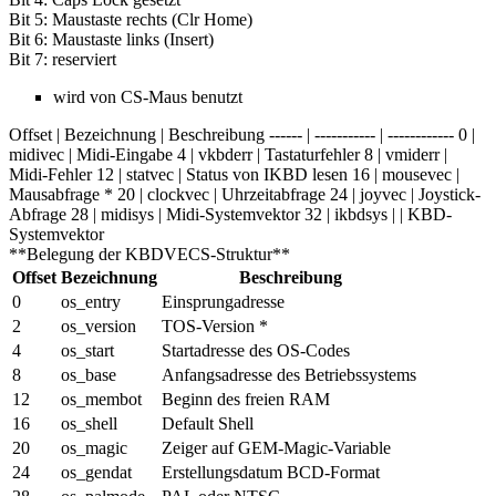
Bit 5: Maustaste rechts (Clr Home)
Bit 6: Maustaste links (Insert)
Bit 7: reserviert
wird von CS-Maus benutzt
Offset | Bezeichnung | Beschreibung ------ | ----------- | ------------ 0 |
midivec | Midi-Eingabe 4 | vkbderr | Tastaturfehler 8 | vmiderr |
Midi-Fehler 12 | statvec | Status von IKBD lesen 16 | mousevec |
Mausabfrage * 20 | clockvec | Uhrzeitabfrage 24 | joyvec | Joystick-
Abfrage 28 | midisys | Midi-Systemvektor 32 | ikbdsys | | KBD-
Systemvektor
**Belegung der KBDVECS-Struktur**
Offset
Bezeichnung
Beschreibung
0
os_entry
Einsprungadresse
2
os_version
TOS-Version *
4
os_start
Startadresse des OS-Codes
8
os_base
Anfangsadresse des Betriebssystems
12
os_membot
Beginn des freien RAM
16
os_shell
Default Shell
20
os_magic
Zeiger auf GEM-Magic-Variable
24
os_gendat
Erstellungsdatum BCD-Format