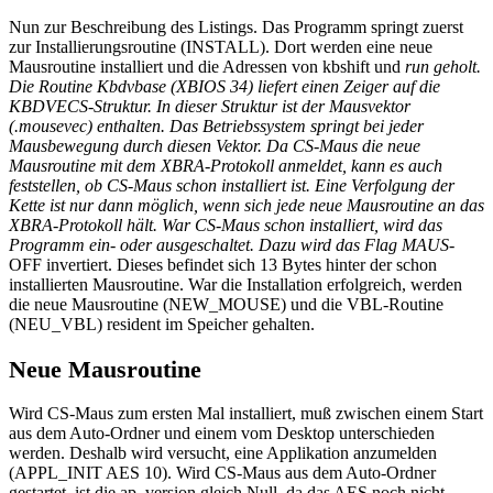
Nun zur Beschreibung des Listings. Das Programm springt zuerst
zur Installierungsroutine (INSTALL). Dort werden eine neue
Mausroutine installiert und die Adressen von kbshift und
run geholt.
Die Routine Kbdvbase (XBIOS 34) liefert einen Zeiger auf die
KBDVECS-Struktur. In dieser Struktur ist der Mausvektor
(.mousevec) enthalten. Das Betriebssystem springt bei jeder
Mausbewegung durch diesen Vektor. Da CS-Maus die neue
Mausroutine mit dem XBRA-Protokoll anmeldet, kann es auch
feststellen, ob CS-Maus schon installiert ist. Eine Verfolgung der
Kette ist nur dann möglich, wenn sich jede neue Mausroutine an das
XBRA-Protokoll hält. War CS-Maus schon installiert, wird das
Programm ein- oder ausgeschaltet. Dazu wird das Flag MAUS
-
OFF invertiert. Dieses befindet sich 13 Bytes hinter der schon
installierten Mausroutine. War die Installation erfolgreich, werden
die neue Mausroutine (NEW_MOUSE) und die VBL-Routine
(NEU_VBL) resident im Speicher gehalten.
Neue Mausroutine
Wird CS-Maus zum ersten Mal installiert, muß zwischen einem Start
aus dem Auto-Ordner und einem vom Desktop unterschieden
werden. Deshalb wird versucht, eine Applikation anzumelden
(APPL_INIT AES 10). Wird CS-Maus aus dem Auto-Ordner
gestartet, ist die ap_version gleich Null, da das AES noch nicht