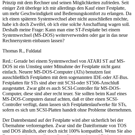
Prinzip mit dem Rechner und seinen Möglichkeiten zufrieden. Seit
einiger Zeit überlege ich mir allerdings den Kauf einer Festplatte,
um mehr Geschwindigkeit und Bedienungskomfort zu erlangen. Da
ich einen späteren Systemwechsel aber nicht ausschließen möchte,
habe ich doch Zweifel, ob ich eine solche Anschaffung wagen soll.
Deshalb meine Frage: Kann man eine ST-Festplatte bei einem
Systemwechsel (MS-DOS) weiterverwenden oder gar in das neue
Rechnersystem einbauen lassen?
Thomas R., Fuldatal
Red.: Gerade bei einem Systemwechsel von ATARI ST auf MS-
DOS ist ein Umstieg unter Mitnahme der Festplatte nicht ganz
einfach. Neuere MS-DOS-Computer (ATs) benutzen fast
ausschließlich Festplatten mit dem sogenannten IDE-oder AT-Bus.
Festplatten für STs sind aber mit SCSI-oder ST506-Anschluß
ausgestattet. Zwar gibt es auch SCSI-Controller für MS-DOS-
Computer, diese sind aber recht teuer. Sie sollten beim Kauf eines
MS-DOS-Computers darauf achten, daß er über einen SCSI-
Controller verfügt, dann lassen sich Festplattenlaufwerke für STs,
sofern es sich um SCSI-Platten handelt ohne Probleme übernehmen.
Der Datenbestand auf der Festplatte wird aber sicherlich bei der
Übernahme verlorengehen. Zwar sind die Dateiformate von TOS
und DOS ähnlich, aber doch nicht 100% kompatibel. Wenn Sie also