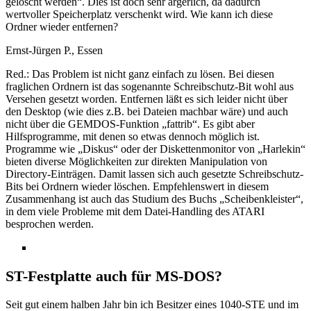
gelöscht werden“. Dies ist doch sehr ärgerlich, da dadurch
wertvoller Speicherplatz verschenkt wird. Wie kann ich diese
Ordner wieder entfernen?
Ernst-Jürgen P., Essen
Red.: Das Problem ist nicht ganz einfach zu lösen. Bei diesen
fraglichen Ordnern ist das sogenannte Schreibschutz-Bit wohl aus
Versehen gesetzt worden. Entfernen läßt es sich leider nicht über
den Desktop (wie dies z.B. bei Dateien machbar wäre) und auch
nicht über die GEMDOS-Funktion „fattrib“. Es gibt aber
Hilfsprogramme, mit denen so etwas dennoch möglich ist.
Programme wie „Diskus“ oder der Diskettenmonitor von „Harlekin“
bieten diverse Möglichkeiten zur direkten Manipulation von
Directory-Einträgen. Damit lassen sich auch gesetzte Schreibschutz-
Bits bei Ordnern wieder löschen. Empfehlenswert in diesem
Zusammenhang ist auch das Studium des Buchs „Scheibenkleister“,
in dem viele Probleme mit dem Datei-Handling des ATARI
besprochen werden.
ST-Festplatte auch für MS-DOS?
Seit gut einem halben Jahr bin ich Besitzer eines 1040-STE und im