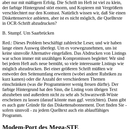
aber nur mit mäßigem Erfolg. Die Schrift im Heft ist viel zu klein,
der farbige Hintergrund stört enorm, und Kopieren mit Vergrößern
verschlechtert nur den Kontrast. Natürlich wissen wir, daß Sie einen
Diskettenservice anbieten, aber ist es nicht möglich, die Quelltexte
in OCR-Schrift abzudrucken?
B. Stumpf. Um Saarbrücken
Red.: Dieses Problem beschäftigt zahlreiche Leser, und wir haben
lange einen Ausweg überlegt. Um es vorwegzunehmen, uns ist
keine sinnvolle Alternative eingefallen. Das Abdrucken von Listings
war schon immer mit unzähligen Kompromissen begleitet: Wir sind
bei jedem Heft aufs neue bemüht, so viele interessante Listings wie
möglich abzudrucken. Bei einer größeren Schrift müßten wir
entweder den Seitenumfang erweitern (wobei andere Rubriken zu
kurz kamen) oder die Anzahl der verschiedenen Themen
einschränken (was die Programmierer wenig freuen dürfte). Der
farbige Hintergrund hat den Sinn, die Listing vom übrigen Text
abzuheben und außerdem nicht zu sehr als Schwarzweiß-Wüste
erscheinen zu lassen (darauf könnte man ggf. verzichten). Dann gibt
es auch gute Gründe für das Diskettenabonnement. Dort finden Sie -
sofern sinnvoll - zu jedem Quelltext auch ein ablauffähiges
Programm.
Modem-Port des Mega-STE