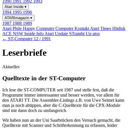
1990
1991
1992
1993
Atari Inside
▾
1994
1995
1996
ATARImagazin
▾
1987
1988
1989
Atari Phile
Happy Computer
Computer Kontakt
Atari Times
Hitdisk
ACE NSW Inside Info
Atari Update
STraight Up
atos
← ST-Computer 12 / 1991
Leserbriefe
Aktuelles
Quelltexte in der ST-Computer
Ich lese die ST-COMPUTER seit 1987 und stelle fest, daß die
Programme immer interessanter und besser werden, vor allem für
den ATARI TT. Die Assembler-Listings z.B. von Uwe Seimet kann
man ja noch abtippen, aber die C-Quelltexte für die CPX-Module
sind mir dann doch zu umfangreich.
Wir haben nun an der Uni Saarbrücken den Versuch gemacht, die
Quelltexte mit Scanner und Schrifterkennung zu erfassen, leider