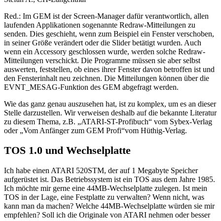
Red.: Im GEM ist der Screen-Manager dafür verantwortlich, allen
laufenden Applikationen sogenannte Redraw-Mitteilungen zu
senden. Dies geschieht, wenn zum Beispiel ein Fenster verschoben,
in seiner Größe verändert oder die Slider betätigt wurden. Auch
wenn ein Accessory geschlossen wurde, werden solche Redraw-
Mitteilungen verschickt. Die Programme müssen sie aber selbst
auswerten, feststellen, ob eines ihrer Fenster davon betroffen ist und
den Fensterinhalt neu zeichnen. Die Mitteilungen können über die
EVNT_MESAG-Funktion des GEM abgefragt werden.
Wie das ganz genau auszusehen hat, ist zu komplex, um es an dieser
Stelle darzustellen. Wir verweisen deshalb auf die bekannte Literatur
zu diesem Thema, z.B. „ATARI-ST-Profibuch“ vom Sybex-Verlag
oder „Vom Anfänger zum GEM Profi“vom Hüthig-Verlag.
TOS 1.0 und Wechselplatte
Ich habe einen ATARI 520STM, der auf 1 Megabyte Speicher
aufgerüstet ist. Das Betriebssystem ist ein TOS aus dem Jahre 1985.
Ich möchte mir gerne eine 44MB-Wechselplatte zulegen. Ist mein
TOS in der Lage, eine Festplatte zu verwalten? Wenn nicht, was
kann man da machen? Welche 44MB-Wechselplatte würden sie mir
empfehlen? Soll ich die Originale von ATARI nehmen oder besser