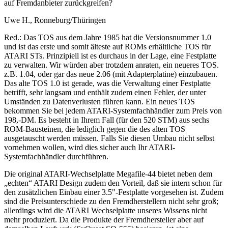
auf Fremdanbieter zurückgreifen?
Uwe H., Ronneburg/Thüringen
Red.: Das TOS aus dem Jahre 1985 hat die Versionsnummer 1.0
und ist das erste und somit älteste auf ROMs erhältliche TOS für
ATARI STs. Prinzipiell ist es durchaus in der Lage, eine Festplatte
zu verwalten. Wir würden aber trotzdem anraten, ein neueres TOS.
z.B. 1.04, oder gar das neue 2.06 (mit Adapterplatine) einzubauen.
Das alte TOS 1.0 ist gerade, was die Verwaltung einer Festplatte
betrifft, sehr langsam und enthält zudem einen Fehler, der unter
Umständen zu Datenverlusten führen kann. Ein neues TOS
bekommen Sie bei jedem ATARI-Systemfachhändler zum Preis von
198,-DM. Es besteht in Ihrem Fall (für den 520 STM) aus sechs
ROM-Bausteinen, die lediglich gegen die des alten TOS
ausgetauscht werden müssen. Falls Sie diesen Umbau nicht selbst
vornehmen wollen, wird dies sicher auch Ihr ATARI-
Systemfachhändler durchführen.
Die original ATARI-Wechselplatte Megafile-44 bietet neben dem
„echten“ ATARI Design zudem den Vorteil, daß sie intern schon für
den zusätzlichen Einbau einer 3.5"-Festplatte vorgesehen ist. Zudem
sind die Preisunterschiede zu den Fremdherstellern nicht sehr groß;
allerdings wird die ATARI Wechselplatte unseres Wissens nicht
mehr produziert. Da die Produkte der Fremdhersteller aber auf